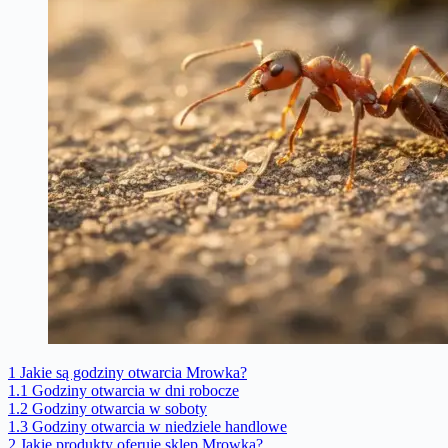
1
Jakie są godziny otwarcia Mrowka?
1.1
Godziny otwarcia w dni robocze
1.2
Godziny otwarcia w soboty
1.3
Godziny otwarcia w niedziele handlowe
2
Jakie produkty oferuje sklep Mrowka?