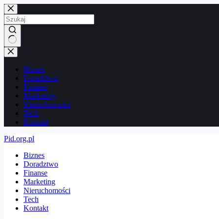
Przejdź
do
treści
Brak
wyników
Biznes
Doradztwo
Finanse
Marketing
Nieruchomości
Tech
Kontakt
Pid.org.pl
Biznes
Doradztwo
Finanse
Marketing
Nieruchomości
Tech
Kontakt