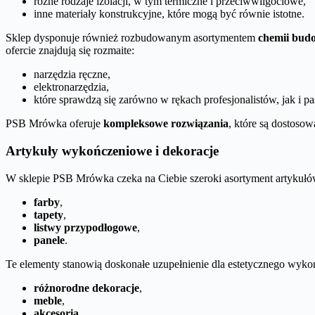
różne rodzaje izolacji, w tym termiczne i przeciwwilgociowe,
inne materiały konstrukcyjne, które mogą być równie istotne.
Sklep dysponuje również rozbudowanym asortymentem
chemii bud
ofercie znajdują się rozmaite:
narzędzia ręczne,
elektronarzędzia,
które sprawdzą się zarówno w rękach profesjonalistów, jak i p
PSB Mrówka oferuje
kompleksowe rozwiązania
, które są dostoso
Artykuły wykończeniowe i dekoracje
W sklepie PSB Mrówka czeka na Ciebie szeroki asortyment artyku
farby
,
tapety
,
listwy przypodłogowe
,
panele
.
Te elementy stanowią doskonałe uzupełnienie dla estetycznego wykoń
różnorodne dekoracje
,
meble
,
akcesoria
.