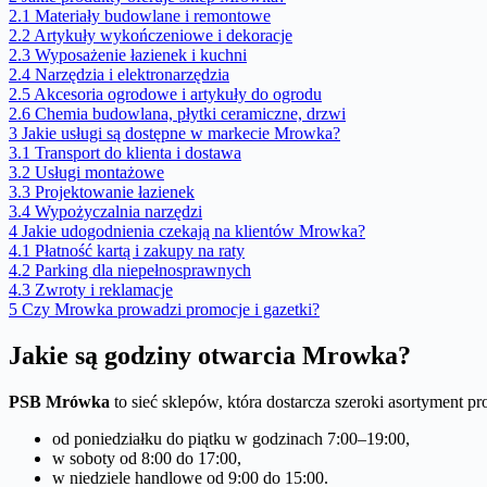
2.1
Materiały budowlane i remontowe
2.2
Artykuły wykończeniowe i dekoracje
2.3
Wyposażenie łazienek i kuchni
2.4
Narzędzia i elektronarzędzia
2.5
Akcesoria ogrodowe i artykuły do ogrodu
2.6
Chemia budowlana, płytki ceramiczne, drzwi
3
Jakie usługi są dostępne w markecie Mrowka?
3.1
Transport do klienta i dostawa
3.2
Usługi montażowe
3.3
Projektowanie łazienek
3.4
Wypożyczalnia narzędzi
4
Jakie udogodnienia czekają na klientów Mrowka?
4.1
Płatność kartą i zakupy na raty
4.2
Parking dla niepełnosprawnych
4.3
Zwroty i reklamacje
5
Czy Mrowka prowadzi promocje i gazetki?
Jakie są godziny otwarcia Mrowka?
PSB Mrówka
to sieć sklepów, która dostarcza szeroki asortyment 
od poniedziałku do piątku w godzinach 7:00–19:00,
w soboty od 8:00 do 17:00,
w niedziele handlowe od 9:00 do 15:00.