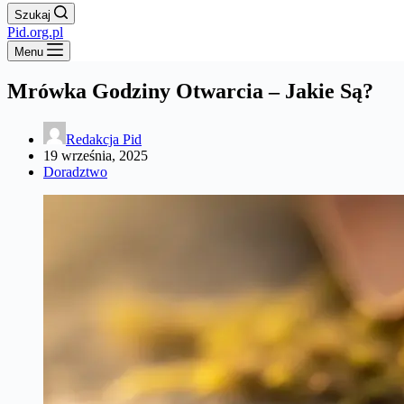
Szukaj
Pid.org.pl
Menu
Mrówka Godziny Otwarcia – Jakie Są?
Redakcja Pid
19 września, 2025
Doradztwo