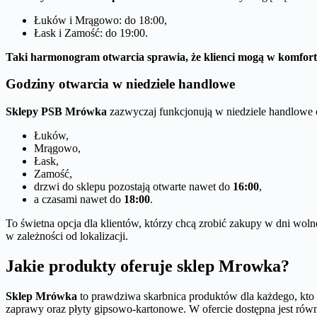
Łuków i Mrągowo: do 18:00,
Łask i Zamość: do 19:00.
Taki harmonogram otwarcia sprawia, że klienci mogą w komfor
Godziny otwarcia w niedziele handlowe
Sklepy PSB Mrówka
zazwyczaj funkcjonują w niedziele handlowe
Łuków,
Mrągowo,
Łask,
Zamość,
drzwi do sklepu pozostają otwarte nawet do
16:00
,
a czasami nawet do
18:00
.
To świetna opcja dla klientów, którzy chcą zrobić zakupy w dni woln
w zależności od lokalizacji.
Jakie produkty oferuje sklep Mrowka?
Sklep Mrówka
to prawdziwa skarbnica produktów dla każdego, kto 
zaprawy oraz płyty gipsowo-kartonowe. W ofercie dostępna jest ró