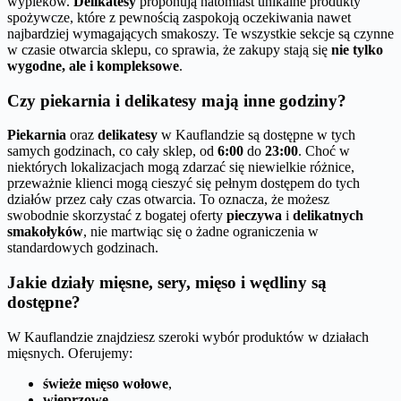
wypieków.
Delikatesy
proponują natomiast unikalne produkty
spożywcze, które z pewnością zaspokoją oczekiwania nawet
najbardziej wymagających smakoszy. Te wszystkie sekcje są czynne
w czasie otwarcia sklepu, co sprawia, że zakupy stają się
nie tylko
wygodne, ale i kompleksowe
.
Czy piekarnia i delikatesy mają inne godziny?
Piekarnia
oraz
delikatesy
w Kauflandzie są dostępne w tych
samych godzinach, co cały sklep, od
6:00
do
23:00
. Choć w
niektórych lokalizacjach mogą zdarzać się niewielkie różnice,
przeważnie klienci mogą cieszyć się pełnym dostępem do tych
działów przez cały czas otwarcia. To oznacza, że możesz
swobodnie skorzystać z bogatej oferty
pieczywa
i
delikatnych
smakołyków
, nie martwiąc się o żadne ograniczenia w
standardowych godzinach.
Jakie działy mięsne, sery, mięso i wędliny są
dostępne?
W Kauflandzie znajdziesz szeroki wybór produktów w działach
mięsnych. Oferujemy:
świeże mięso wołowe
,
wieprzowe
,