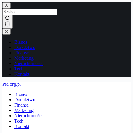
Przejdź
do
treści
Brak
wyników
Biznes
Doradztwo
Finanse
Marketing
Nieruchomości
Tech
Kontakt
Pid.org.pl
Biznes
Doradztwo
Finanse
Marketing
Nieruchomości
Tech
Kontakt