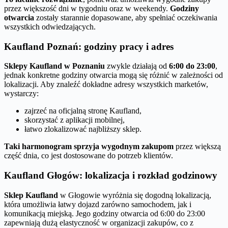
przez większość dni w tygodniu oraz w weekendy.
Godziny
otwarcia
zostały starannie dopasowane, aby spełniać oczekiwania
wszystkich odwiedzających.
Kaufland Poznań: godziny pracy i adres
Sklepy Kaufland w Poznaniu
zwykle działają od
6:00 do 23:00
,
jednak konkretne godziny otwarcia mogą się różnić w zależności od
lokalizacji. Aby znaleźć dokładne adresy wszystkich marketów,
wystarczy:
zajrzeć na oficjalną stronę Kaufland,
skorzystać z aplikacji mobilnej,
łatwo zlokalizować najbliższy sklep.
Taki harmonogram sprzyja wygodnym zakupom
przez większą
część dnia, co jest dostosowane do potrzeb klientów.
Kaufland Głogów: lokalizacja i rozkład godzinowy
Sklep Kaufland
w Głogowie wyróżnia się dogodną lokalizacją,
która umożliwia łatwy dojazd zarówno samochodem, jak i
komunikacją miejską. Jego godziny otwarcia od 6:00 do 23:00
zapewniają dużą elastyczność w organizacji zakupów, co z