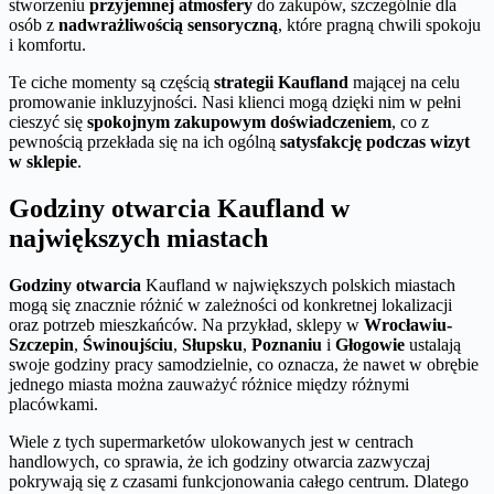
stworzeniu
przyjemnej atmosfery
do zakupów, szczególnie dla
osób z
nadwrażliwością sensoryczną
, które pragną chwili spokoju
i komfortu.
Te ciche momenty są częścią
strategii Kaufland
mającej na celu
promowanie inkluzyjności. Nasi klienci mogą dzięki nim w pełni
cieszyć się
spokojnym zakupowym doświadczeniem
, co z
pewnością przekłada się na ich ogólną
satysfakcję podczas wizyt
w sklepie
.
Godziny otwarcia Kaufland w
największych miastach
Godziny otwarcia
Kaufland w największych polskich miastach
mogą się znacznie różnić w zależności od konkretnej lokalizacji
oraz potrzeb mieszkańców. Na przykład, sklepy w
Wrocławiu-
Szczepin
,
Świnoujściu
,
Słupsku
,
Poznaniu
i
Głogowie
ustalają
swoje godziny pracy samodzielnie, co oznacza, że nawet w obrębie
jednego miasta można zauważyć różnice między różnymi
placówkami.
Wiele z tych supermarketów ulokowanych jest w centrach
handlowych, co sprawia, że ich godziny otwarcia zazwyczaj
pokrywają się z czasami funkcjonowania całego centrum. Dlatego