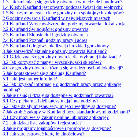
1.3
Jak zmieniają się godziny otwarcia w niedziele handlowe?
1.4
Kiedy Kaufland jest otwarty podczas świąt i dni wolnych?
1.5
Na czym polegają ciche godziny dla spokojnych zakupów?
2
Godziny otwarcia Kaufland w największych miastach
2.1
Kaufland Wrocław-Szczepin: godziny otwarcia i lokalizacja
2.2
Kaufland Świnoujście: godziny otwarcia
2.3
Kaufland Słupsk: dni i godziny otwarcia
2.4
Kaufland Poznań: godziny pracy i adres
2.5
Kaufland Głogów: lokalizacja i rozkład godzinowy
3
Jak sprawdzić aktualne godziny otwarcia Kaufland?
3.1
Gdzie znaleźć godziny otwarcia dla wybranej lokalizacji?
3.2
Jak korzystać z mapy i wyszukiwarki sklepów?
4
Czy godziny otwarcia różnią się w zależności od lokalizacji?
5
Jak kontaktować się z obsługą Kaufland?
5.1
Jaki jest numer infolinii?
5.2
Jak uzyskać informacje o godzinach pracy przez aplikację
mobilną?
6
Jakie usługi i działy są dostępne w godzinach otwarcia?
6.1
Czy piekarnia i delikatesy mają inne godziny?
6.2
Jakie działy mięsne, sery, mięso i wędliny są dostępne?
7
Jak zrobić zakupy w Kaufland poza standardowymi godzinami?
7.1
Czy możliwe są zakupy online lub przez aplikację?
7.2
Jak działa lista zakupów i rejestracja?
8
Jakie programy lojalnościowe i promocje są dostępne?
8.1
Jak zarejestrować kartę lojalnościową?