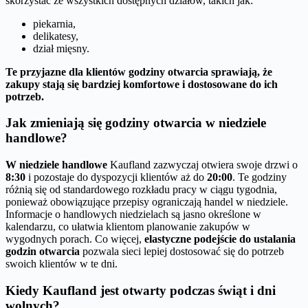
skorzystać ze wszystkich dostępnych działów, takich jak:
piekarnia,
delikatesy,
dział mięsny.
Te przyjazne dla klientów godziny otwarcia sprawiają, że
zakupy stają się bardziej komfortowe i dostosowane do ich
potrzeb.
Jak zmieniają się godziny otwarcia w niedziele
handlowe?
W niedziele handlowe
Kaufland zazwyczaj otwiera swoje drzwi o
8:30
i pozostaje do dyspozycji klientów aż do
20:00
. Te godziny
różnią się od standardowego rozkładu pracy w ciągu tygodnia,
ponieważ obowiązujące przepisy ograniczają handel w niedziele.
Informacje o handlowych niedzielach są jasno określone w
kalendarzu, co ułatwia klientom planowanie zakupów w
wygodnych porach. Co więcej,
elastyczne podejście do ustalania
godzin otwarcia
pozwala sieci lepiej dostosować się do potrzeb
swoich klientów w te dni.
Kiedy Kaufland jest otwarty podczas świąt i dni
wolnych?