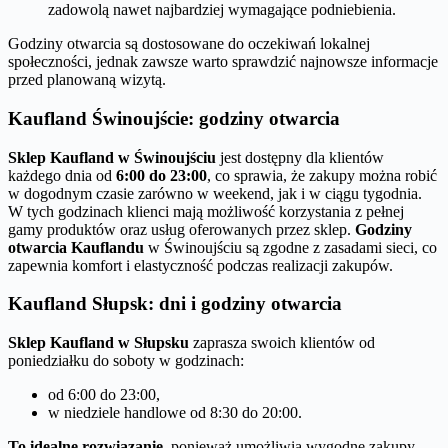
zadowolą nawet najbardziej wymagające podniebienia.
Godziny otwarcia są dostosowane do oczekiwań lokalnej
społeczności, jednak zawsze warto sprawdzić najnowsze informacje
przed planowaną wizytą.
Kaufland Świnoujście: godziny otwarcia
Sklep Kaufland w Świnoujściu
jest dostępny dla klientów
każdego dnia od
6:00 do 23:00
, co sprawia, że zakupy można robić
w dogodnym czasie zarówno w weekend, jak i w ciągu tygodnia.
W tych godzinach klienci mają możliwość korzystania z pełnej
gamy produktów oraz usług oferowanych przez sklep.
Godziny
otwarcia Kauflandu
w Świnoujściu są zgodne z zasadami sieci, co
zapewnia komfort i elastyczność podczas realizacji zakupów.
Kaufland Słupsk: dni i godziny otwarcia
Sklep Kaufland w Słupsku
zaprasza swoich klientów od
poniedziałku do soboty w godzinach:
od 6:00 do 23:00,
w niedziele handlowe od 8:30 do 20:00.
To idealne rozwiązanie
, ponieważ umożliwia wygodne zakupy