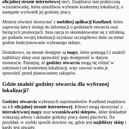
oficjalnej stronie internetowej
sieci. Znajdziesz tam praktyczną
wyszukiwarkę, która umożliwia wybranie konkretnej lokalizacji, a
następnie wyświetli jej godziny pracy.
Możesz również skorzystać z
mobilnej aplikacji Kaufland
, która
zapewnia łatwy dostęp do informacji o godzinach otwarcia oraz
bieżących promocjach. Inna opcja to skontaktowanie się z infolinią;
po podaniu swojej lokalizacji uzyskasz szczegółowe dane na temat
godzin funkcjonowania wybranego sklepu.
Dodatkowo, na stronie dostępne są
mapy
, które pomogą Ci znaleźć
najbliższy sklep oraz sprawdzić jego dostępność w danym
momencie. Pamiętaj, że
godziny otwarcia
mogą się różnić w
zależności od konkretnej lokalizacji, więc zawsze warto je
sprawdzić przed planowaniem zakupów.
Gdzie znaleźć godziny otwarcia dla wybranej
lokalizacji?
Godziny otwarcia
wybranych supermarketów Kaufland znajdziesz
na ich
oficjalnej stronie internetowej
. Klienci mogą skorzystać z
interaktywnej mapy
oraz
wyszukiwarki sklepów
, które dokładnie
wskazują adresy i aktualne godziny pracy danej placówki. Na
przykład, w szybki sposób dowiesz się, gdzie jest
najbliższy sklep
i
kiedy jest otwarty.