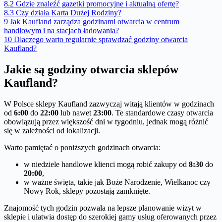
8.2
Gdzie znaleźć gazetki promocyjne i aktualną ofertę?
8.3
Czy działa Karta Dużej Rodziny?
9
Jak Kaufland zarządza godzinami otwarcia w centrum
handlowym i na stacjach ładowania?
10
Dlaczego warto regularnie sprawdzać godziny otwarcia
Kaufland?
Jakie są godziny otwarcia sklepów
Kaufland?
W Polsce sklepy Kaufland zazwyczaj witają klientów w godzinach
od
6:00
do
22:00
lub nawet
23:00
. Te standardowe czasy otwarcia
obowiązują przez większość dni w tygodniu, jednak mogą różnić
się w zależności od lokalizacji.
Warto pamiętać o poniższych godzinach otwarcia:
w niedziele handlowe klienci mogą robić zakupy od
8:30
do
20:00
,
w ważne święta, takie jak Boże Narodzenie, Wielkanoc czy
Nowy Rok, sklepy pozostają zamknięte.
Znajomość tych godzin pozwala na lepsze planowanie wizyt w
sklepie i ułatwia dostęp do szerokiej gamy usług oferowanych przez