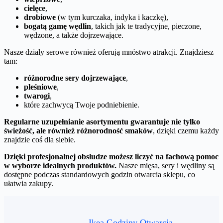
cielęce
,
drobiowe
(w tym kurczaka, indyka i kaczkę),
bogatą gamę wędlin
, takich jak te tradycyjne, pieczone,
wędzone, a także dojrzewające.
Nasze działy serowe również oferują mnóstwo atrakcji. Znajdziesz
tam:
różnorodne sery dojrzewające
,
pleśniowe
,
twarogi
,
które zachwycą Twoje podniebienie.
Regularne uzupełnianie asortymentu gwarantuje nie tylko
świeżość, ale również różnorodność smaków
, dzięki czemu każdy
znajdzie coś dla siebie.
Dzięki profesjonalnej obsłudze możesz liczyć na fachową pomoc
w wyborze idealnych produktów.
Nasze mięsa, sery i wędliny są
dostępne podczas standardowych godzin otwarcia sklepu, co
ułatwia zakupy.
Ikea Godziny Otwarcia