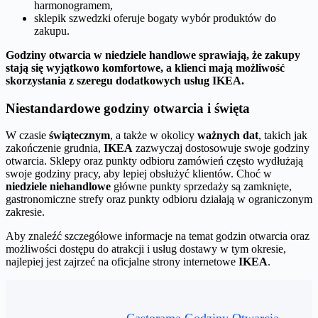
harmonogramem,
sklepik szwedzki oferuje bogaty wybór produktów do
zakupu.
Godziny otwarcia w niedziele handlowe sprawiają, że zakupy
stają się wyjątkowo komfortowe, a klienci mają możliwość
skorzystania z szeregu dodatkowych usług IKEA.
Niestandardowe godziny otwarcia i święta
W czasie
świątecznym
, a także w okolicy
ważnych dat
, takich jak
zakończenie grudnia,
IKEA
zazwyczaj dostosowuje swoje godziny
otwarcia. Sklepy oraz punkty odbioru zamówień często wydłużają
swoje godziny pracy, aby lepiej obsłużyć klientów. Choć w
niedziele niehandlowe
główne punkty sprzedaży są zamknięte,
gastronomiczne strefy oraz punkty odbioru działają w ograniczonym
zakresie.
Aby znaleźć szczegółowe informacje na temat godzin otwarcia oraz
możliwości dostępu do atrakcji i usług dostawy w tym okresie,
najlepiej jest zajrzeć na oficjalne strony internetowe
IKEA
.
Castorama Godziny Otwarcia