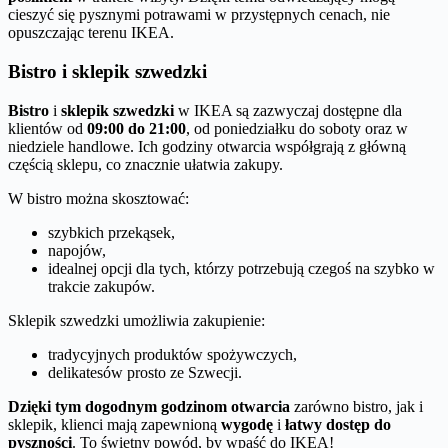
cieszyć się pysznymi potrawami w przystępnych cenach, nie
opuszczając terenu IKEA.
Bistro i sklepik szwedzki
Bistro
i
sklepik szwedzki
w IKEA są zazwyczaj dostępne dla
klientów od
09:00 do 21:00
, od poniedziałku do soboty oraz w
niedziele handlowe. Ich godziny otwarcia współgrają z główną
częścią sklepu, co znacznie ułatwia zakupy.
W bistro można skosztować:
szybkich przekąsek,
napojów,
idealnej opcji dla tych, którzy potrzebują czegoś na szybko w
trakcie zakupów.
Sklepik szwedzki umożliwia zakupienie:
tradycyjnych produktów spożywczych,
delikatesów prosto ze Szwecji.
Dzięki tym dogodnym godzinom otwarcia
zarówno bistro, jak i
sklepik, klienci mają zapewnioną
wygodę
i
łatwy dostęp do
pyszności
. To świetny powód, by wpaść do IKEA!