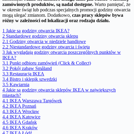
zamówionych produktów, są nadal dostępne.
Warto pamiętać, że
w okresie świąt lub podczas specjalnych promocji godziny otwarcia
mogą ulegać zmianom. Dodatkowo,
czas pracy sklepów bywa
różny w zależności od lokalizacji oraz rodzaju działu.
1
Jakie są godziny otwarcia IKEA?
2
Standardowe godziny otwarcia sklepu
2.1
Godziny otwarcia w niedziele handlowe
2.2
Niestandardowe godziny otwarcia i święta
3
Jak wyglądają godziny otwarcia poszczególnych punktów w
IKEA?
3.1
Punkt odbioru zamówień (Click & Collect)
3.2
Pokój zabaw Småland
3.3
Restauracja IKEA
3.4
Bistro i sklepik szwedzki
3.5
Kawiarnia
4
Jakie są godziny otwarcia sklepów IKEA w największych
miastach?
4.1
IKEA Warszawa Targówek
4.2
IKEA Poznań
4.3
IKEA Wrocław
4.4
IKEA Katowice
4.5
IKEA Gdańsk
4.6
IKEA Kraków
4.7
IKEA Łódź