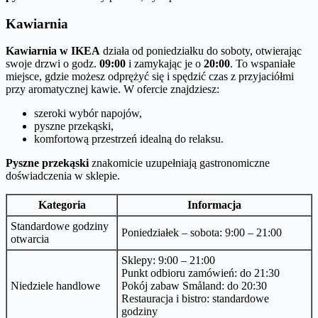
Kawiarnia
Kawiarnia w IKEA
działa od poniedziałku do soboty, otwierając
swoje drzwi o godz.
09:00
i zamykając je o
20:00
. To wspaniałe
miejsce, gdzie możesz odprężyć się i spędzić czas z przyjaciółmi
przy aromatycznej kawie. W ofercie znajdziesz:
szeroki wybór napojów,
pyszne przekąski,
komfortową przestrzeń idealną do relaksu.
Pyszne przekąski
znakomicie uzupełniają gastronomiczne
doświadczenia w sklepie.
Kategoria
Informacja
Standardowe godziny
Poniedziałek – sobota: 9:00 – 21:00
otwarcia
Sklepy: 9:00 – 21:00
Punkt odbioru zamówień: do 21:30
Niedziele handlowe
Pokój zabaw Småland: do 20:30
Restauracja i bistro: standardowe
godziny