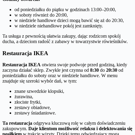
od poniedziałku do piątku w godzinach 13:00–20:00,
w soboty również do 20:00,
w niedziele handlowe dzieci mogą bawić się aż do 20:30,
w niedziele niehandlowe pokój jest zamknięty.
Ta usługa z pewnością ułatwia zakupy, dając rodzicom spokój
ducha, a dzieciom radość z zabawy w towarzystwie rówieśników.
Restauracja IKEA
Restauracja IKEA
otwiera swoje podwoje przed godziną, kiedy
zaczyna działać sklep. Zwykle jest czynna od
8:30
do
20:30
od
poniedziałku do soboty oraz w niedziele handlowe. W menu
znajduje się szeroki wybór dań, w tym:
znane szwedzkie klopsiki,
żurawina,
złociste frytki,
zestawy obiadowe,
zestawy śniadaniowe.
Ta restauracja
odgrywa kluczową rolę w całym doświadczeniu
zakupowym.
Daje klientom możliwość relaksu i delektowania się
posiłkiem
w trakcie wizyty. Dzięki temu odwiedzający mogą