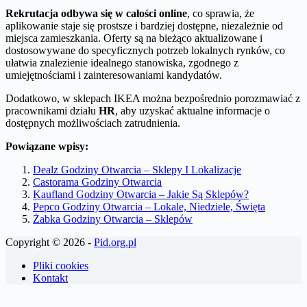
Rekrutacja odbywa się w całości online
, co sprawia, że
aplikowanie staje się prostsze i bardziej dostępne, niezależnie od
miejsca zamieszkania. Oferty są na bieżąco aktualizowane i
dostosowywane do specyficznych potrzeb lokalnych rynków, co
ułatwia znalezienie idealnego stanowiska, zgodnego z
umiejętnościami i zainteresowaniami kandydatów.
Dodatkowo, w sklepach IKEA można bezpośrednio porozmawiać z
pracownikami działu
HR
, aby uzyskać aktualne informacje o
dostępnych możliwościach zatrudnienia.
Powiązane wpisy:
Dealz Godziny Otwarcia – Sklepy I Lokalizacje
Castorama Godziny Otwarcia
Kaufland Godziny Otwarcia – Jakie Są Sklepów?
Pepco Godziny Otwarcia – Lokale, Niedziele, Święta
Żabka Godziny Otwarcia – Sklepów
Copyright © 2026 -
Pid.org.pl
Pliki cookies
Kontakt