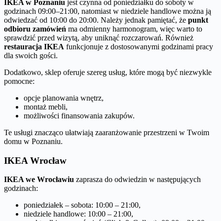
IKEA w Poznaniu
jest czynna od poniedziałku do soboty w
godzinach 09:00–21:00, natomiast w niedziele handlowe można ją
odwiedzać od 10:00 do 20:00. Należy jednak pamiętać, że
punkt
odbioru zamówień
ma odmienny harmonogram, więc warto to
sprawdzić przed wizytą, aby uniknąć rozczarowań. Również
restauracja IKEA
funkcjonuje z dostosowanymi godzinami pracy
dla swoich gości.
Dodatkowo, sklep oferuje szereg usług, które mogą być niezwykle
pomocne:
opcje planowania wnętrz,
montaż mebli,
możliwości finansowania zakupów.
Te usługi znacząco ułatwiają zaaranżowanie przestrzeni w Twoim
domu w Poznaniu.
IKEA Wrocław
IKEA we Wrocławiu
zaprasza do odwiedzin w następujących
godzinach:
poniedziałek – sobota: 10:00 – 21:00,
niedziele handlowe: 10:00 – 21:00,