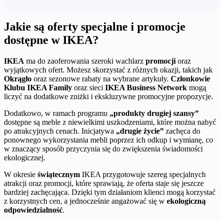
Jakie są oferty specjalne i promocje
dostępne w IKEA?
IKEA
ma do zaoferowania szeroki wachlarz
promocji
oraz
wyjątkowych ofert. Możesz skorzystać z różnych okazji, takich jak
Okrągło
oraz sezonowe rabaty na wybrane artykuły.
Członkowie
Klubu IKEA Family
oraz sieci
IKEA Business Network
mogą
liczyć na dodatkowe zniżki i ekskluzywne promocyjne propozycje.
Dodatkowo, w ramach programu
„produkty drugiej szansy”
dostępne są meble z niewielkimi uszkodzeniami, które można nabyć
po atrakcyjnych cenach. Inicjatywa
„drugie życie”
zachęca do
ponownego wykorzystania mebli poprzez ich odkup i wymianę, co
w znaczący sposób przyczynia się do zwiększenia świadomości
ekologicznej.
W okresie
świątecznym
IKEA przygotowuje szereg specjalnych
atrakcji oraz promocji, które sprawiają, że oferta staje się jeszcze
bardziej zachęcająca. Dzięki tym działaniom klienci mogą korzystać
z korzystnych cen, a jednocześnie angażować się w
ekologiczną
odpowiedzialność
.