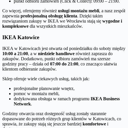
punkt odbioru zamówień (Click & Collect): 09:00 – 21:00.
Co więcej, oferujemy również
usługi montażu mebli
, a nasz zespół
zapewnia
profesjonalną obsługę klienta
. Dzięki takim
rozwiązaniom zakupy w IKEA we Wrocławiu stają się
wygodne i
kompleksowe
dla wszystkich mieszkańców.
IKEA Katowice
IKEA w Katowicach jest otwarta od poniedziałku do soboty między
10:00 a 21:00
, a w
niedziele handlowe
również zaprasza do
zakupów. Dodatkowo, punkt odbioru zamówień ma szersze
godziny pracy – działa od
07:00 do 21:00
, co znacząco ułatwia
klientom odbieranie zakupów.
Sklep oferuje wiele ciekawych usług, takich jak:
profesjonalne planowanie wnętrz,
pomoc w montażu mebli,
dedykowana obsługa w ramach programu
IKEA Business
Network
.
Godziny otwarcia oraz dostępność usług zostały starannie
dopasowane do potrzeb różnych grup klientów w Katowicach, co
sprawia, że zakupy stają się jeszcze bardziej
komfortowe
i