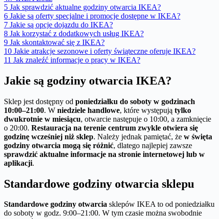
5
Jak sprawdzić aktualne godziny otwarcia IKEA?
6
Jakie są oferty specjalne i promocje dostępne w IKEA?
7
Jakie są opcje dojazdu do IKEA?
8
Jak korzystać z dodatkowych usług IKEA?
9
Jak skontaktować się z IKEA?
10
Jakie atrakcje sezonowe i oferty świąteczne oferuje IKEA?
11
Jak znaleźć informacje o pracy w IKEA?
Jakie są godziny otwarcia IKEA?
Sklep jest dostępny od
poniedziałku do soboty w godzinach
10:00–21:00
. W
niedziele handlowe
, które występują
tylko
dwukrotnie w miesiącu
, otwarcie następuje o 10:00, a zamknięcie
o 20:00.
Restauracja na terenie centrum zwykle otwiera się
godzinę wcześniej niż sklep
. Należy jednak pamiętać, że
w święta
godziny otwarcia mogą się różnić
, dlatego najlepiej zawsze
sprawdzić aktualne informacje na stronie internetowej lub w
aplikacji
.
Standardowe godziny otwarcia sklepu
Standardowe godziny otwarcia
sklepów IKEA to od poniedziałku
do soboty w godz. 9:00–21:00. W tym czasie można swobodnie