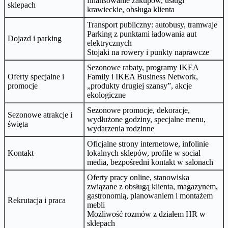
finansowanie zakupów, usługi
sklepach
krawieckie, obsługa klienta
Transport publiczny: autobusy, tramwaje
Parking z punktami ładowania aut
Dojazd i parking
elektrycznych
Stojaki na rowery i punkty naprawcze
Sezonowe rabaty, programy IKEA
Oferty specjalne i
Family i IKEA Business Network,
promocje
„produkty drugiej szansy”, akcje
ekologiczne
Sezonowe promocje, dekoracje,
Sezonowe atrakcje i
wydłużone godziny, specjalne menu,
święta
wydarzenia rodzinne
Oficjalne strony internetowe, infolinie
Kontakt
lokalnych sklepów, profile w social
media, bezpośredni kontakt w salonach
Oferty pracy online, stanowiska
związane z obsługą klienta, magazynem,
gastronomią, planowaniem i montażem
Rekrutacja i praca
mebli
Możliwość rozmów z działem HR w
sklepach