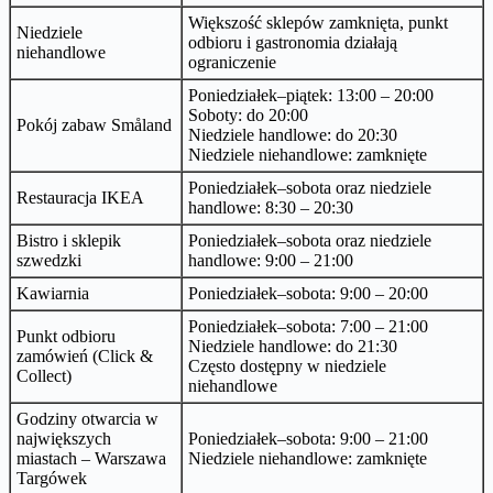
Większość sklepów zamknięta, punkt
Niedziele
odbioru i gastronomia działają
niehandlowe
ograniczenie
Poniedziałek–piątek: 13:00 – 20:00
Soboty: do 20:00
Pokój zabaw Småland
Niedziele handlowe: do 20:30
Niedziele niehandlowe: zamknięte
Poniedziałek–sobota oraz niedziele
Restauracja IKEA
handlowe: 8:30 – 20:30
Bistro i sklepik
Poniedziałek–sobota oraz niedziele
szwedzki
handlowe: 9:00 – 21:00
Kawiarnia
Poniedziałek–sobota: 9:00 – 20:00
Poniedziałek–sobota: 7:00 – 21:00
Punkt odbioru
Niedziele handlowe: do 21:30
zamówień (Click &
Często dostępny w niedziele
Collect)
niehandlowe
Godziny otwarcia w
największych
Poniedziałek–sobota: 9:00 – 21:00
miastach – Warszawa
Niedziele niehandlowe: zamknięte
Targówek