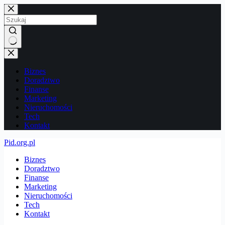
Przejdź
do
treści
Brak
wyników
Biznes
Doradztwo
Finanse
Marketing
Nieruchomości
Tech
Kontakt
Pid.org.pl
Biznes
Doradztwo
Finanse
Marketing
Nieruchomości
Tech
Kontakt