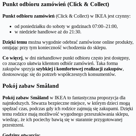
Punkt odbioru zamówień (Click & Collect)
Punkt odbioru zamówień
(Click & Collect) w IKEA jest czynny:
od poniedziałku do soboty w godzinach 07:00–21:00,
w niedziele handlowe aż do 21:30.
Dzięki temu
można wygodnie odebrać zamówione online produkty,
omijając przy tym konieczność wchodzenia do sklepu.
Co więcej
, w dni niehandlowe punkt odbioru często jest dostępny,
co znacząco ułatwia klientom odbiór zamówień. Taka forma
zakupów sprzyja
szybkiej i komfortowej realizacji zakupów
,
dostosowując się do potrzeb współczesnych konsumentów.
Pokój zabaw Småland
Pokój zabaw Småland
w IKEA to fantastyczna propozycja dla
najmłodszych. Stwarza bezpieczne miejsce, w którym dzieci mogą
spędzać czas, podczas gdy ich rodzice zajmują się zakupami. Dzięki
temu rodzice mają możliwość wygodnego przeszukiwania sklepu,
wiedząc, że ich pociechy bawią się w starannie przygotowanej
przestrzeni.
Godziny otwarcia: