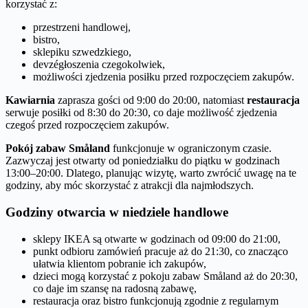
korzystać z:
przestrzeni handlowej,
bistro,
sklepiku szwedzkiego,
devzégłoszenia czegokolwiek,
możliwości zjedzenia posiłku przed rozpoczęciem zakupów.
Kawiarnia
zaprasza gości od 9:00 do 20:00, natomiast
restauracja
serwuje posiłki od 8:30 do 20:30, co daje możliwość zjedzenia
czegoś przed rozpoczęciem zakupów.
Pokój zabaw Småland
funkcjonuje w ograniczonym czasie.
Zazwyczaj jest otwarty od poniedziałku do piątku w godzinach
13:00–20:00. Dlatego, planując wizytę, warto zwrócić uwagę na te
godziny, aby móc skorzystać z atrakcji dla najmłodszych.
Godziny otwarcia w niedziele handlowe
sklepy IKEA są otwarte w godzinach od 09:00 do 21:00,
punkt odbioru zamówień pracuje aż do 21:30, co znacząco
ułatwia klientom pobranie ich zakupów,
dzieci mogą korzystać z pokoju zabaw Småland aż do 20:30,
co daje im szansę na radosną zabawę,
restauracja oraz bistro funkcjonują zgodnie z regularnym