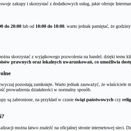
 swoje zakupy i skorzystać z dodatkowych usług, jakie oferuje Interma
00 do 20:00
lub od
10:00 do 18:00
. warto jednak pamiętać, że godziny
y można skorzystać z wyjątkowego pozwolenia na handel. dzięki temu k
episów prawnych oraz lokalnych uwarunkowań, co umożliwia dostę
wolne
azwyczaj pozostają zamknięte. Warto jednak zauważyć, że właściciele
ść prowadzenia działalności w normalny sposób.
upy są zabronione, na przykład w czasie
świąt państwowych
czy
reli
i?
lizacji można łatwo znaleźć na oficjalnej stronie internetowej sieci.