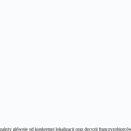
ależy głównie od konkretnej lokalizacji oraz decyzji franczyzobiorcó