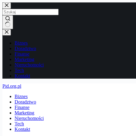
Przejdź
do
treści
Brak
wyników
Biznes
Doradztwo
Finanse
Marketing
Nieruchomości
Tech
Kontakt
Pid.org.pl
Biznes
Doradztwo
Finanse
Marketing
Nieruchomości
Tech
Kontakt