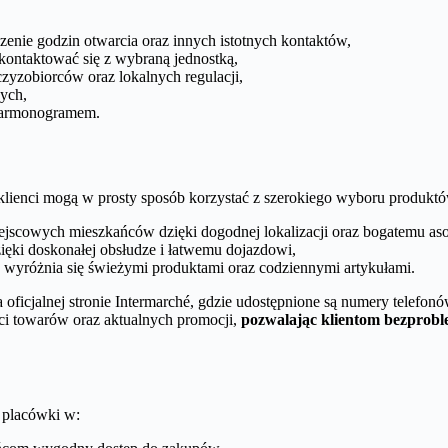
enie godzin otwarcia oraz innych istotnych kontaktów,
kontaktować się z wybraną jednostką,
czyzobiorców oraz lokalnych regulacji,
nych,
harmonogramem.
że klienci mogą w prosty sposób korzystać z szerokiego wyboru produkt
iejscowych mieszkańców dzięki dogodnej lokalizacji oraz bogatemu as
zięki doskonałej obsłudze i łatwemu dojazdowi,
, wyróżnia się świeżymi produktami oraz codziennymi artykułami.
oficjalnej stronie Intermarché, gdzie udostępnione są numery telefon
ci towarów oraz aktualnych promocji,
pozwalając klientom bezprobl
 placówki w: