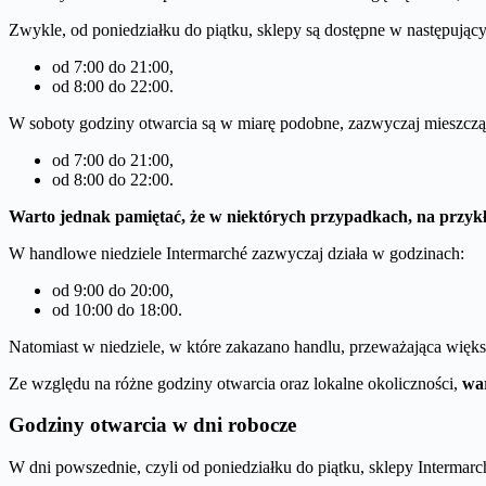
Zwykle, od poniedziałku do piątku, sklepy są dostępne w następując
od 7:00 do 21:00,
od 8:00 do 22:00.
W soboty godziny otwarcia są w miarę podobne, zazwyczaj mieszczą 
od 7:00 do 21:00,
od 8:00 do 22:00.
Warto jednak pamiętać, że w niektórych przypadkach, na przykł
W handlowe niedziele Intermarché zazwyczaj działa w godzinach:
od 9:00 do 20:00,
od 10:00 do 18:00.
Natomiast w niedziele, w które zakazano handlu, przeważająca więk
Ze względu na różne godziny otwarcia oraz lokalne okoliczności,
wa
Godziny otwarcia w dni robocze
W dni powszednie, czyli od poniedziałku do piątku, sklepy Intermar