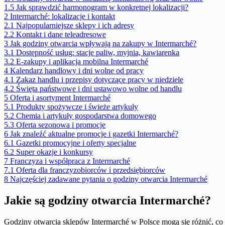
1.5
Jak sprawdzić harmonogram w konkretnej lokalizacji?
2
Intermarché: lokalizacje i kontakt
2.1
Najpopularniejsze sklepy i ich adresy
2.2
Kontakt i dane teleadresowe
3
Jak godziny otwarcia wpływają na zakupy w Intermarché?
3.1
Dostępność usług: stacje paliw, myjnia, kawiarenka
3.2
E-zakupy i aplikacja mobilna Intermarché
4
Kalendarz handlowy i dni wolne od pracy
4.1
Zakaz handlu i przepisy dotyczące pracy w niedziele
4.2
Święta państwowe i dni ustawowo wolne od handlu
5
Oferta i asortyment Intermarché
5.1
Produkty spożywcze i świeże artykuły
5.2
Chemia i artykuły gospodarstwa domowego
5.3
Oferta sezonowa i promocje
6
Jak znaleźć aktualne promocje i gazetki Intermarché?
6.1
Gazetki promocyjne i oferty specjalne
6.2
Super okazje i konkursy
7
Franczyza i współpraca z Intermarché
7.1
Oferta dla franczyzobiorców i przedsiębiorców
8
Najczęściej zadawane pytania o godziny otwarcia Intermarché
Jakie są godziny otwarcia Intermarché?
Godziny otwarcia sklepów Intermarché w Polsce mogą się różnić, co z