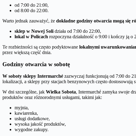
od 7:00 do 21:00,
od 8:00 do 22:00.
Warto jednak zauważyć, że
dokładne godziny otwarcia mogą się ró
sklep w Nowej Soli
działa od 7:00 do 22:00,
lokal w Policach
rozpoczyna działalność o 9:00 i kończy ją o 
Te rozbieżności są często podyktowane
lokalnymi uwarunkowania
przez większą część dnia.
Godziny otwarcia w sobotę
W soboty sklepy Intermarché
zazwyczaj funkcjonują od 7:00 do 21
lokalizacji, a sklepy przy stacjach benzynowych często dostosowują 
W dni szczególne, jak
Wielka Sobota
, Intermarché zamyka swoje drz
produktów oraz różnorodnymi usługami, takimi jak:
myjnia,
kawiarenka,
usługi dodatkowe,
wysoka jakość produktów,
wygodne zakupy.