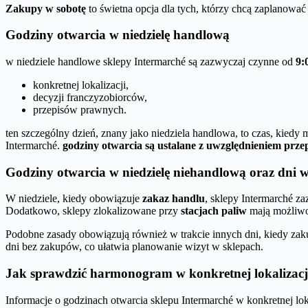
Zakupy w sobotę
to świetna opcja dla tych, którzy chcą zaplanować
Godziny otwarcia w niedzielę handlową
w niedziele handlowe sklepy Intermarché są zazwyczaj czynne od
9:
konkretnej lokalizacji,
decyzji franczyzobiorców,
przepisów prawnych.
ten szczególny dzień, znany jako niedziela handlowa, to czas, kied
Intermarché.
godziny otwarcia są ustalane z uwzględnieniem prz
Godziny otwarcia w niedzielę niehandlową oraz dni 
W niedziele, kiedy obowiązuje
zakaz handlu
, sklepy Intermarché z
Dodatkowo, sklepy zlokalizowane przy
stacjach paliw
mają możliwo
Podobne zasady obowiązują również w trakcie innych dni, kiedy zak
dni bez zakupów, co ułatwia planowanie wizyt w sklepach.
Jak sprawdzić harmonogram w konkretnej lokalizacj
Informacje o godzinach otwarcia sklepu Intermarché w konkretnej loka