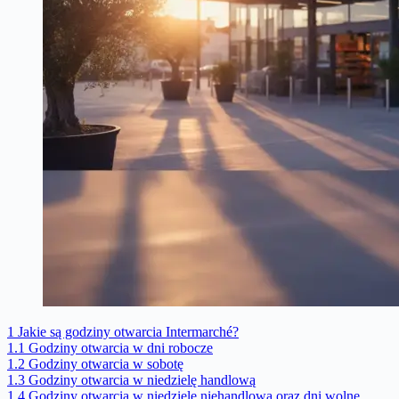
1
Jakie są godziny otwarcia Intermarché?
1.1
Godziny otwarcia w dni robocze
1.2
Godziny otwarcia w sobotę
1.3
Godziny otwarcia w niedzielę handlową
1.4
Godziny otwarcia w niedzielę niehandlową oraz dni wolne