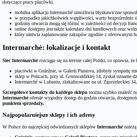
dotyczące pracy placówki.
mobilna aplikacja Intermarché umożliwia błyskawiczne sprawdz
w przypadku jakichkolwiek wątpliwości, warto bezpośrednio s
godziny otwarcia mogą się różnić w zależności od decyzji fran
online dostępny jest także kalendarz dni handlowych oraz wol
który ułatwia zaplanowanie zakupów zgodnie z oferowanym 
Intermarché: lokalizacje i kontakt
Sieć Intermarché
rozciąga się na terenie całej Polski, co sprawia, 
placówki w Gnieźnie, w Galerii Piastova, zdobyły sympatię m
sklep w Policach, przy ul. Grunwaldzkiej 14, zyskał uznanie d
Intermarché w Lubaniu, zlokalizowane na ul. Zgorzeleckiej 34
Szczegółowe kontakty do każdego sklepu
można szybko znaleźć na 
Intermarché
oferuje wygodny dostęp do godzin otwarcia, dostępnoś
punktem sprzedaży.
Najpopularniejsze sklepy i ich adresy
W Polsce do najczęściej odwiedzanych sklepów
Intermarché
należą