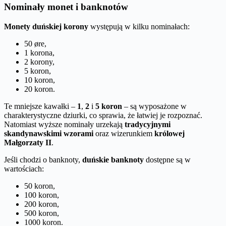
Nominały monet i banknotów
Monety duńskiej korony
występują w kilku nominałach:
50 øre,
1 korona,
2 korony,
5 koron,
10 koron,
20 koron.
Te mniejsze kawałki –
1
,
2
i
5 koron
– są wyposażone w
charakterystyczne dziurki, co sprawia, że łatwiej je rozpoznać.
Natomiast wyższe nominały urzekają
tradycyjnymi
skandynawskimi wzorami
oraz wizerunkiem
królowej
Małgorzaty II
.
Jeśli chodzi o banknoty,
duńskie banknoty
dostępne są w
wartościach:
50 koron,
100 koron,
200 koron,
500 koron,
1000 koron.