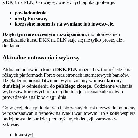
z DKK na PLN. Co więcej, wiele z tych aplikacji oferuje:
powiadomienia
,
alerty kursowe
,
korzystne momenty na wymianę lub inwestycję
.
Dzięki tym nowoczesnym rozwiązaniom
, monitorowanie i
przeliczanie kursu DKK na PLN staje się nie tylko proste, ale i
dokładne.
Aktualne notowania i wykresy
Aktualne notowania kursu
DKK/PLN
można bez trudu śledzić na
różnych platformach Forex oraz stronach internetowych banków.
Dzięki temu można łatwo uchwycić zmiany wartości
korony
duńskiej
w odniesieniu do
polskiego złotego
. Codzienne wahania
wykresów kursowych ukazują fluktuacje, co znacznie ułatwia
prowadzenie analiz w ciągu dnia.
Co więcej, dostęp do danych historycznych jest niezwykle pomocny
w rozpoznawaniu trendów na rynku walutowym. To z kolei wspiera
podejmowanie bardziej przemyślanych decyzji, zarówno w
zakresie:
inwestycji,