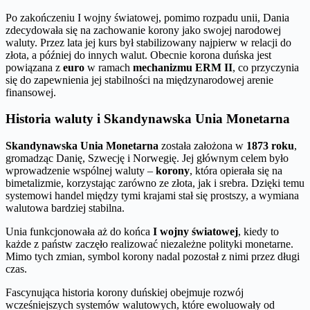
Po zakończeniu I wojny światowej, pomimo rozpadu unii, Dania
zdecydowała się na zachowanie korony jako swojej narodowej
waluty. Przez lata jej kurs był stabilizowany najpierw w relacji do
złota, a później do innych walut. Obecnie korona duńska jest
powiązana z
euro
w ramach
mechanizmu ERM II
, co przyczynia
się do zapewnienia jej stabilności na międzynarodowej arenie
finansowej.
Historia waluty i Skandynawska Unia Monetarna
Skandynawska Unia Monetarna
została założona w
1873 roku
,
gromadząc Danię, Szwecję i Norwegię. Jej głównym celem było
wprowadzenie wspólnej waluty –
korony
, która opierała się na
bimetalizmie, korzystając zarówno ze złota, jak i srebra. Dzięki temu
systemowi handel między tymi krajami stał się prostszy, a wymiana
walutowa bardziej stabilna.
Unia funkcjonowała aż do końca
I wojny światowej
, kiedy to
każde z państw zaczęło realizować niezależne polityki monetarne.
Mimo tych zmian, symbol korony nadal pozostał z nimi przez długi
czas.
Fascynująca historia korony duńskiej obejmuje rozwój
wcześniejszych systemów walutowych, które ewoluowały od