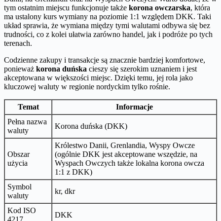
tym ostatnim miejscu funkcjonuje także
korona owczarska
, która
ma ustalony kurs wymiany na poziomie 1:1 względem DKK. Taki
układ sprawia, że wymiana między tymi walutami odbywa się bez
trudności, co z kolei ułatwia zarówno handel, jak i podróże po tych
terenach.
Codzienne zakupy i transakcje są znacznie bardziej komfortowe,
ponieważ
korona duńska
cieszy się szerokim uznaniem i jest
akceptowana w większości miejsc. Dzięki temu, jej rola jako
kluczowej waluty w regionie nordyckim tylko rośnie.
Temat
Informacje
Pełna nazwa
Korona duńska (DKK)
waluty
Królestwo Danii, Grenlandia, Wyspy Owcze
Obszar
(ogólnie DKK jest akceptowane wszędzie, na
użycia
Wyspach Owczych także lokalna korona owcza
1:1 z DKK)
Symbol
kr, dkr
waluty
Kod ISO
DKK
4217