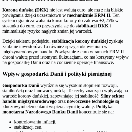
Korona duńska (DKK)
nie jest walutą euro, ale ma z nią bliskie
powiązania dzięki uczestnictwu w
mechanizmie ERM II
. Ten
system ogranicza wahania kursu korony do zakresu ±2,25% w
stosunku do euro, co przyczynia się do
stabilizacji DKK
i
minimalizuje ryzyko nagłych zmian jej wartości.
Dzięki takiemu podejściu,
stabilizacja korony duńskiej
zyskuje
zaufanie inwestorów. To również sprzyja ułatwieniom w
międzynarodowym handlu. Powiązanie z euro w ramach ERM II
chroni walutę przed istotnymi fluktuacjami, co ma korzystny wpływ
na gospodarkę Danii oraz na codzienne operacje finansowe.
Wpływ gospodarki Danii i polityki pieniężnej
Gospodarka Danii
wyróżnia się wysokim stopniem rozwoju,
stabilnością oraz innowacyjnością. Te cechy znacząco wpływają na
wartość korony duńskiej, zapewniając jej stabilność.
Silny sektor
handlu międzynarodowego
oraz
nowoczesne technologie
są
kluczowymi elementami wspierającymi tę walutę.
Polityka
monetarna Narodowego Banku Danii
koncentruje się na:
kontrolowaniu inflacji,
stabilizacji cen,