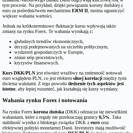
tym procesie. Na przykład, dzięki powiązaniu korony duńskiej z
euro za pośrednictwem mechanizmu
ERM II
, można ograniczyć
większe wahania wartości.
Jednak na krótkoterminowe fluktuacje kursu wpływają także
zmiany na rynku Forex. Te wahania wynikają z:
globalnych trendów ekonomicznych,
decyzji podejmowanych na szczeblu politycznym,
wydarzeń gospodarczych w Europie,
zmian stóp procentowych,
kryzysów finansowych.
Kurs DKK/PLN
jest również wrażliwy na zmienność notowań
euro względem PLN, co jest efektem
silnej korelacji
między tymi
dwiema walutami. Z tego powodu
śledzenie tych aspektów jest
istotne
, aby lepiej rozumieć, jak kształtują się kursy wymiany.
Wahania rynku Forex i notowania
Na rynku Forex
korona duńska
(DKK) odznacza się niewielkimi
wahaniami, które z reguły nie przekraczają granicy
0,5%
. Taka
stabilność wynika z bliskiego związku DKK z
euro
oraz
efektywnej polityki monetarnej Danii. Investorzy mają możliwość