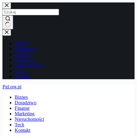
Przejdź
do
treści
Brak
wyników
Biznes
Doradztwo
Finanse
Marketing
Nieruchomości
Tech
Kontakt
Pid.org.pl
Biznes
Doradztwo
Finanse
Marketing
Nieruchomości
Tech
Kontakt