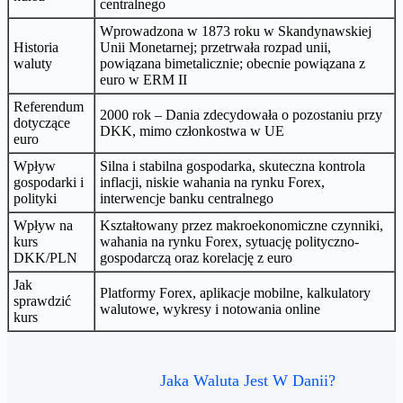
centralnego
Wprowadzona w 1873 roku w Skandynawskiej
Historia
Unii Monetarnej; przetrwała rozpad unii,
waluty
powiązana bimetalicznie; obecnie powiązana z
euro w ERM II
Referendum
2000 rok – Dania zdecydowała o pozostaniu przy
dotyczące
DKK, mimo członkostwa w UE
euro
Wpływ
Silna i stabilna gospodarka, skuteczna kontrola
gospodarki i
inflacji, niskie wahania na rynku Forex,
polityki
interwencje banku centralnego
Wpływ na
Kształtowany przez makroekonomiczne czynniki,
kurs
wahania na rynku Forex, sytuację polityczno-
DKK/PLN
gospodarczą oraz korelację z euro
Jak
Platformy Forex, aplikacje mobilne, kalkulatory
sprawdzić
walutowe, wykresy i notowania online
kurs
Jaka Waluta Jest W Danii?