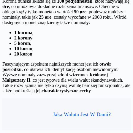
Korona duńska składa się ze
100 podjednostek
, które nazywają się
øre
, co umożliwia dokładne rozliczenia finansowe. Obecnie w
obiegu krąży tylko moneta o wartości
50 øre
, ponieważ mniejsze
nominały, takie jak
25 øre
, zostały wycofane w 2008 roku. Wśród
dostępnych monet znajdziemy także nominały:
1 korona
,
2 korony
,
5 koron
,
10 koron
,
20 koron
.
Fascynującym aspektem najniższych monet jest ich
otwór
pośrodku
, co ułatwia ich identyfikację osobom niewidomym.
Wyższe nominały zazwyczaj zdobi wizerunek
królowej
Małgorzaty II
, co jest typowe dla wielu walut skandynawskich.
Takie rozwiązania nie tylko czynią walutę bardziej funkcjonalną, ale
także podkreślają jej
charakterystyczne cechy
.
Jaka Waluta Jest W Danii?