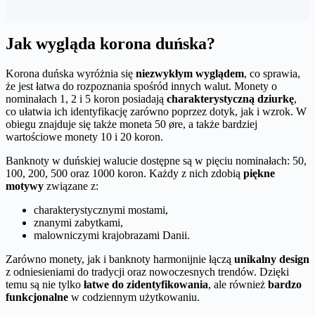
Jak wygląda korona duńska?
Korona duńska wyróżnia się
niezwykłym wyglądem
, co sprawia,
że jest łatwa do rozpoznania spośród innych walut. Monety o
nominałach 1, 2 i 5 koron posiadają
charakterystyczną dziurkę
,
co ułatwia ich identyfikację zarówno poprzez dotyk, jak i wzrok. W
obiegu znajduje się także moneta 50 øre, a także bardziej
wartościowe monety 10 i 20 koron.
Banknoty w duńskiej walucie dostępne są w pięciu nominałach: 50,
100, 200, 500 oraz 1000 koron. Każdy z nich zdobią
piękne
motywy
związane z:
charakterystycznymi mostami,
znanymi zabytkami,
malowniczymi krajobrazami Danii.
Zarówno monety, jak i banknoty harmonijnie łączą
unikalny design
z odniesieniami do tradycji oraz nowoczesnych trendów. Dzięki
temu są nie tylko
łatwe do zidentyfikowania
, ale również
bardzo
funkcjonalne
w codziennym użytkowaniu.