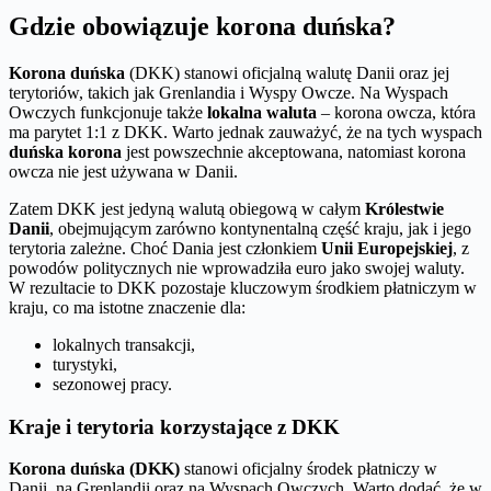
Gdzie obowiązuje korona duńska?
Korona duńska
(DKK) stanowi oficjalną walutę Danii oraz jej
terytoriów, takich jak Grenlandia i Wyspy Owcze. Na Wyspach
Owczych funkcjonuje także
lokalna waluta
– korona owcza, która
ma parytet 1:1 z DKK. Warto jednak zauważyć, że na tych wyspach
duńska korona
jest powszechnie akceptowana, natomiast korona
owcza nie jest używana w Danii.
Zatem DKK jest jedyną walutą obiegową w całym
Królestwie
Danii
, obejmującym zarówno kontynentalną część kraju, jak i jego
terytoria zależne. Choć Dania jest członkiem
Unii Europejskiej
, z
powodów politycznych nie wprowadziła euro jako swojej waluty.
W rezultacie to DKK pozostaje kluczowym środkiem płatniczym w
kraju, co ma istotne znaczenie dla:
lokalnych transakcji,
turystyki,
sezonowej pracy.
Kraje i terytoria korzystające z DKK
Korona duńska (DKK)
stanowi oficjalny środek płatniczy w
Danii, na Grenlandii oraz na Wyspach Owczych. Warto dodać, że w