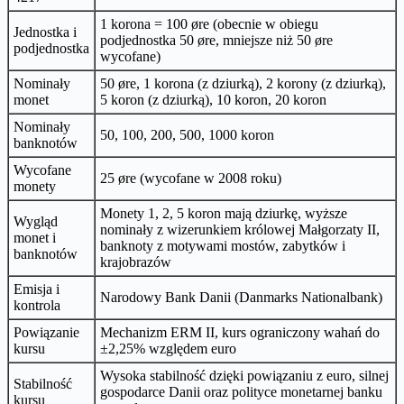
1 korona = 100 øre (obecnie w obiegu
Jednostka i
podjednostka 50 øre, mniejsze niż 50 øre
podjednostka
wycofane)
Nominały
50 øre, 1 korona (z dziurką), 2 korony (z dziurką),
monet
5 koron (z dziurką), 10 koron, 20 koron
Nominały
50, 100, 200, 500, 1000 koron
banknotów
Wycofane
25 øre (wycofane w 2008 roku)
monety
Monety 1, 2, 5 koron mają dziurkę, wyższe
Wygląd
nominały z wizerunkiem królowej Małgorzaty II,
monet i
banknoty z motywami mostów, zabytków i
banknotów
krajobrazów
Emisja i
Narodowy Bank Danii (Danmarks Nationalbank)
kontrola
Powiązanie
Mechanizm ERM II, kurs ograniczony wahań do
kursu
±2,25% względem euro
Wysoka stabilność dzięki powiązaniu z euro, silnej
Stabilność
gospodarce Danii oraz polityce monetarnej banku
kursu