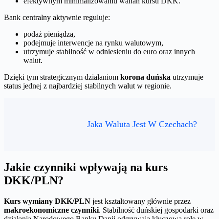
efektywnym minimalizowaniu wahań kursu DKK.
Bank centralny aktywnie reguluje:
podaż pieniądza,
podejmuje interwencje na rynku walutowym,
utrzymuje stabilność w odniesieniu do euro oraz innych
walut.
Dzięki tym strategicznym działaniom
korona duńska
utrzymuje
status jednej z najbardziej stabilnych walut w regionie.
Jaka Waluta Jest W Czechach?
Jakie czynniki wpływają na kurs
DKK/PLN?
Kurs wymiany DKK/PLN
jest kształtowany głównie przez
makroekonomiczne czynniki
. Stabilność duńskiej gospodarki oraz
działania Narodowego Banku Danii odgrywają kluczową rolę w