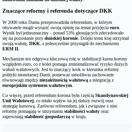
Znaczące reformy i referenda dotyczące DKK
W 2000 roku Dania przeprowadziła referendum, w którym
obywatele mogli wyrazić swoją opinię na temat przyjęcia
euro
.
Wynik był jednoznaczny – ponad 53% głosujących zdecydowało
się na pozostanie przy
duńskiej koronie
. Dzięki temu kraj utrzymał
swoją walutę,
DKK
, a jednocześnie przystąpił do mechanizmu
ERM II
.
Mechanizm ten odgrywa kluczową rolę w stabilizacji kursu korony
względem euro, co z kolei pomaga zminimalizować ryzyko dużych
wahań walutowych. Jest to znaczący krok w kierunku reformy
polityki monetarnej Danii, ponieważ umożliwia zachowanie
równowagi między
niezależnością walutową
a integracją z
europejskim systemem walutowym
.
Co więcej, przed referendum korona była częścią
Skandynawskiej
Unii Walutowej
, co miało wpływ na jej dalszy rozwój oraz
strategię kursową. Zarówno referendum, jak i związane z nim
reformy pomagają w utrzymaniu
stabilności waluty
oraz
zapewniają
stabilność gospodarczą
w kraju.