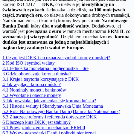
kodem ISO 4217 —
DKK
, co ułatwia jej
identyfikację na
światowych rynkach
. Jednostka ta dzieli się na
100 mniejszych
części, zwanych øre
, co ułatwia dokonywanie drobnych transakcji.
Nadzór nad emisją i kontrolą korony leży po stronie
Narodowego
Banku Danii
, który
dba o stabilność waluty
. Dodatkowo, jej
wartość jest
powiązana z euro
w ramach mechanizmu
ERM II
, co
wzmacnia jej wiarygodność
. Dzięki temu mechanizmowi
korona
duńska jest uznawana za jedną z najstabilniejszych i
najbardziej zaufanych walut w Europie
.
1
Czym jest DKK i co oznacza symbol korony duńskiej?
2
Kod ISO i symbol waluty
2.1
Jednostka monetarna i podjednostka – øre
3
Gdzie obowiązuje korona duńska?
3.1
Kraje i terytoria korzystające z DKK
4
Jak wygląda korona duńska?
4.1
Nominały monet i banknotów
4.2
Wycofane i obecne monety
5
Jak powstała i jak zmieniała się korona duńska?
5.1
Historia waluty i Skandynawska Unia Monetarna
5.2
Rola Narodowego Banku Danii (Danmarks Nationalbank)
5.3
Znaczące reformy i referenda dotyczące DKK
6
Dlaczego kurs DKK jest stabilny?
6.1
Powiązanie z euro i mechanizm ERM II
6.2
Wpływ gospodarki Danii i polityki pieniężnej