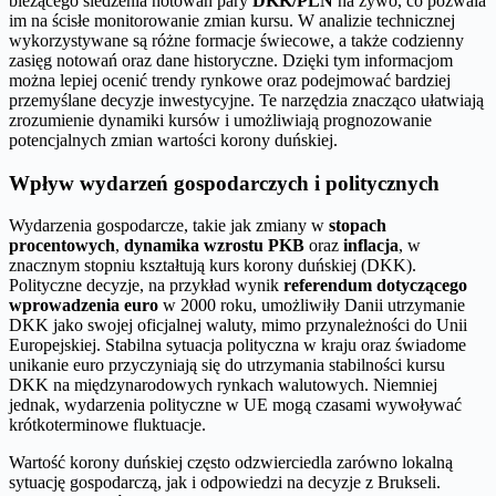
bieżącego śledzenia notowań pary
DKK/PLN
na żywo, co pozwala
im na ścisłe monitorowanie zmian kursu. W analizie technicznej
wykorzystywane są różne formacje świecowe, a także codzienny
zasięg notowań oraz dane historyczne. Dzięki tym informacjom
można lepiej ocenić trendy rynkowe oraz podejmować bardziej
przemyślane decyzje inwestycyjne. Te narzędzia znacząco ułatwiają
zrozumienie dynamiki kursów i umożliwiają prognozowanie
potencjalnych zmian wartości korony duńskiej.
Wpływ wydarzeń gospodarczych i politycznych
Wydarzenia gospodarcze, takie jak zmiany w
stopach
procentowych
,
dynamika wzrostu PKB
oraz
inflacja
, w
znacznym stopniu kształtują kurs korony duńskiej (DKK).
Polityczne decyzje, na przykład wynik
referendum dotyczącego
wprowadzenia euro
w 2000 roku, umożliwiły Danii utrzymanie
DKK jako swojej oficjalnej waluty, mimo przynależności do Unii
Europejskiej. Stabilna sytuacja polityczna w kraju oraz świadome
unikanie euro przyczyniają się do utrzymania stabilności kursu
DKK na międzynarodowych rynkach walutowych. Niemniej
jednak, wydarzenia polityczne w UE mogą czasami wywoływać
krótkoterminowe fluktuacje.
Wartość korony duńskiej często odzwierciedla zarówno lokalną
sytuację gospodarczą, jak i odpowiedzi na decyzje z Brukseli.