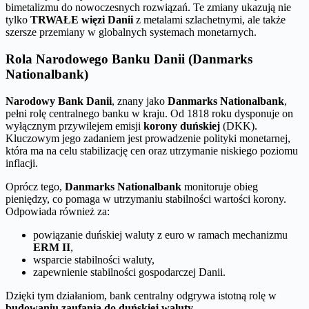
bimetalizmu do nowoczesnych rozwiązań. Te zmiany ukazują nie
tylko
TRWAŁE więzi Danii
z metalami szlachetnymi, ale także
szersze przemiany w globalnych systemach monetarnych.
Rola Narodowego Banku Danii (Danmarks
Nationalbank)
Narodowy Bank Danii
, znany jako
Danmarks Nationalbank
,
pełni rolę centralnego banku w kraju. Od 1818 roku dysponuje on
wyłącznym przywilejem emisji
korony duńskiej
(DKK).
Kluczowym jego zadaniem jest prowadzenie polityki monetarnej,
która ma na celu stabilizację cen oraz utrzymanie niskiego poziomu
inflacji.
Oprócz tego,
Danmarks Nationalbank
monitoruje obieg
pieniędzy, co pomaga w utrzymaniu stabilności wartości korony.
Odpowiada również za:
powiązanie duńskiej waluty z euro w ramach mechanizmu
ERM II
,
wsparcie stabilności waluty,
zapewnienie stabilności gospodarczej Danii.
Dzięki tym działaniom, bank centralny odgrywa istotną rolę w
budowaniu zaufania do duńskiej waluty
.