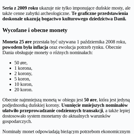
Seria z 2009 roku
ukazuje nie tylko imponujące duńskie mosty, ale
także cenne zabytki archeologiczne.
Te graficzne przedstawienia
doskonale ukazują bogactwo kulturowego dziedzictwa Danii.
Wycofane i obecne monety
Moneta 25 øre
przestała być używana 1 października 2008 roku,
powodem była inflacja
oraz ewolucja potrzeb rynku. Obecnie
Dania obsługuje monety o różnych nominałach:
50 øre,
1 korona,
2 korony,
5 koron,
10 koron,
20 koron.
Obecnie najmniejszą monetą w obiegu jest
50 øre
, która jest jedyną
podjednostką duńskiej korony.
Usunięcie mniejszych nominałów
ułatwiło przeprowadzanie codziennych transakcji
, a także lepiej
dostosowało system monetarny do aktualnych warunków
gospodarczych.
Nominały monet odpowiadają bieżącym potrzebom ekonomicznym