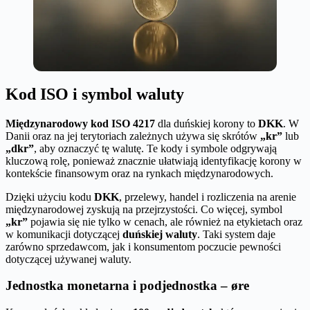
Kod ISO i symbol waluty
Międzynarodowy kod ISO 4217
dla duńskiej korony to
DKK
. W
Danii oraz na jej terytoriach zależnych używa się skrótów
„kr”
lub
„dkr”
, aby oznaczyć tę walutę. Te kody i symbole odgrywają
kluczową rolę, ponieważ znacznie ułatwiają identyfikację korony w
kontekście finansowym oraz na rynkach międzynarodowych.
Dzięki użyciu kodu
DKK
, przelewy, handel i rozliczenia na arenie
międzynarodowej zyskują na przejrzystości. Co więcej, symbol
„kr”
pojawia się nie tylko w cenach, ale również na etykietach oraz
w komunikacji dotyczącej
duńskiej waluty
. Taki system daje
zarówno sprzedawcom, jak i konsumentom poczucie pewności
dotyczącej używanej waluty.
Jednostka monetarna i podjednostka – øre