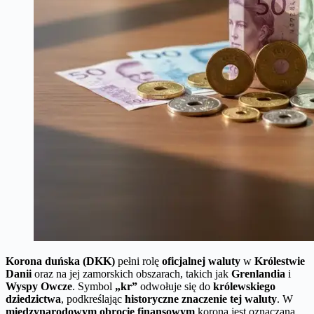
Korona duńska (DKK)
pełni rolę
oficjalnej waluty
w
Królestwie
Danii
oraz na jej zamorskich obszarach, takich jak
Grenlandia
i
Wyspy Owcze
. Symbol
„kr”
odwołuje się do
królewskiego
dziedzictwa
, podkreślając
historyczne znaczenie tej waluty
. W
międzynarodowym obrocie finansowym
korona jest oznaczana