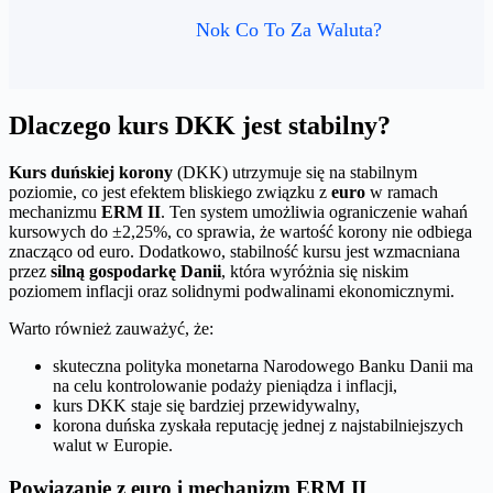
Nok Co To Za Waluta?
Dlaczego kurs DKK jest stabilny?
Kurs duńskiej korony
(DKK) utrzymuje się na stabilnym
poziomie, co jest efektem bliskiego związku z
euro
w ramach
mechanizmu
ERM II
. Ten system umożliwia ograniczenie wahań
kursowych do ±2,25%, co sprawia, że wartość korony nie odbiega
znacząco od euro. Dodatkowo, stabilność kursu jest wzmacniana
przez
silną gospodarkę Danii
, która wyróżnia się niskim
poziomem inflacji oraz solidnymi podwalinami ekonomicznymi.
Warto również zauważyć, że:
skuteczna polityka monetarna Narodowego Banku Danii ma
na celu kontrolowanie podaży pieniądza i inflacji,
kurs DKK staje się bardziej przewidywalny,
korona duńska zyskała reputację jednej z najstabilniejszych
walut w Europie.
Powiązanie z euro i mechanizm ERM II