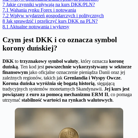
7
Jakie czynniki wpływają na kurs DKK/PLN?
7.1
Wahania rynku Forex i notowania
7.2
Wpływ wydarzeń gospodarczych i politycznych
8
Jak sprawdzić i przeliczyć kurs DKK na PLN?
8.1
Aktualne notowania i wykresy
Czym jest DKK i co oznacza symbol
korony duńskiej?
DKK
to
trzyznakowy symbol waluty
, który oznacza
koronę
duńską
. Ten kod jest
powszechnie wykorzystywany w sektorze
finansowym
jako oficjalne oznaczenie pieniądza Danii oraz jej
zależnych regionów, takich jak
Grenlandia i Wyspy Owcze
.
Korona duńska wyróżnia się bogatą historią
, sięgającą
tradycyjnych systemów monetarnych Skandynawii.
Jej kurs jest
powiązany z euro za pomocą mechanizmu ERM II
, co pomaga
utrzymać
stabilność wartości na rynkach walutowych
.