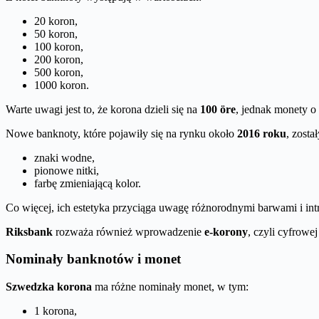
20 koron,
50 koron,
100 koron,
200 koron,
500 koron,
1000 koron.
Warte uwagi jest to, że korona dzieli się na
100 öre
, jednak monety o 
Nowe banknoty, które pojawiły się na rynku około
2016 roku
, zost
znaki wodne,
pionowe nitki,
farbę zmieniającą kolor.
Co więcej, ich estetyka przyciąga uwagę różnorodnymi barwami i intr
Riksbank
rozważa również wprowadzenie
e-korony
, czyli cyfrowe
Nominały banknotów i monet
Szwedzka korona
ma różne nominały monet, w tym:
1 korona,