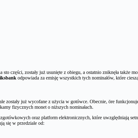
na sto części, zostały już usunięte z obiegu, a ostatnio zniknęła także m
iksbank
odpowiada za emisję wszystkich tych nominałów, które ciesz
le zostały już wycofane z użycia w gotówce. Obecnie, öre funkcjonuj
otkamy fizycznych monet o niższych nominałach.
 bezgotówkowych oraz platform elektronicznych, które uwzględniają set
ą się w przedziale od: