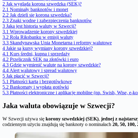
2
Jak wygląda korona szwedzka (SEK)?
2.1
Nominały banknotów i monet
2.2
Jak dzieli się korona szwedzka?
2.3
Znaki wodne i zabezpieczenia banknotów
3
Jaka jest historia waluty w Szwecji?
3.1
Wprowadzenie korony szwedzkiej
3.2
Rola Riksbanku w emisji waluty
3.3
Skandynawska Unia Monetarna i reformy walutowe
4
Jakie są kursy wymiany korony szwedzkiej?
4.1
Kurs średni, kupna i sprzedaży
4.2
Przelicznik SEK na złotówki i euro
4.3
Gdzie wymienić walutę na korony szwedzkie?
4.4
Alert walutowy i spread walutowy
5
Jak płacić w Szwecji?
5.1
Płatności kartą i bezgotówkowe
5.2
Bankomaty i wypłata gotówki
5.3
Płatności elektroniczne i aplikacje mobilne (np. Swish, Wise, e-k
Jaka waluta obowiązuje w Szwecji?
W Szwecji używa się
korony szwedzkiej (SEK)
,
jednej z najstar
codziennym użyciu znajdują się banknoty o nominałach
20, 50, 100,