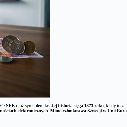
ISO
SEK
oraz symbolem
kr
.
Jej historia sięga 1873 roku
, kiedy to za
tnościach elektronicznych
.
Mimo członkostwa Szwecji w Unii Europej