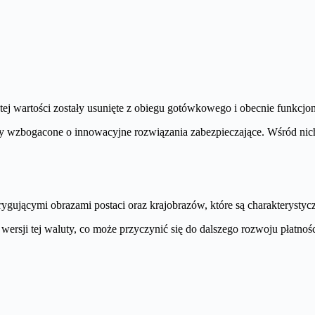
tej wartości zostały usunięte z obiegu gotówkowego i obecnie funkcjon
ały wzbogacone o innowacyjne rozwiązania zabezpieczające. Wśród nic
ygującymi obrazami postaci oraz krajobrazów, które są charakterystyc
j wersji tej waluty, co może przyczynić się do dalszego rozwoju płatn