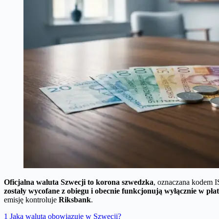
Oficjalna waluta Szwecji to korona szwedzka
, oznaczana kodem 
zostały wycofane z obiegu i obecnie funkcjonują wyłącznie w pła
emisję kontroluje
Riksbank
.
1
Jaka waluta obowiązuje w Szwecji?