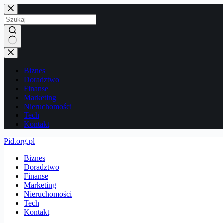
Przejdź
do
treści
Brak
wyników
Biznes
Doradztwo
Finanse
Marketing
Nieruchomości
Tech
Kontakt
Pid.org.pl
Biznes
Doradztwo
Finanse
Marketing
Nieruchomości
Tech
Kontakt