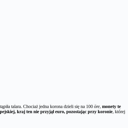
stąpiła talara. Chociaż jedna korona dzieli się na 100
öre
,
monety te
skiej, kraj ten nie przyjął euro, pozostając przy koronie
, której