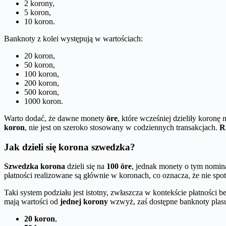
2 korony,
5 koron,
10 koron.
Banknoty z kolei występują w wartościach:
20 koron,
50 koron,
100 koron,
200 koron,
500 koron,
1000 koron.
Warto dodać, że dawne monety
öre
, które wcześniej dzieliły koronę 
koron
, nie jest on szeroko stosowany w codziennych transakcjach.
R
Jak dzieli się korona szwedzka?
Szwedzka korona
dzieli się na
100 öre
, jednak monety o tym nomina
płatności realizowane są głównie w koronach, co oznacza, że nie sp
Taki system podziału jest istotny, zwłaszcza w kontekście płatności
mają wartości od
jednej korony
wzwyż, zaś dostępne banknoty plasuj
20 koron
,