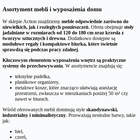
Asortyment mebli i wyposażenia domu
W sklepie Action znajdziemy
meble odpowiednie zarówno do
niewielkich, jak i rozległych pomieszczeń
. Oferta obejmuje
stoły
jadalniane w rozmiarach od 120 do 180 cm oraz krzesła z
tworzyw sztucznych i drewna
. Dodatkowo dostępne są
modułowe regały i kompaktowe biurka, które świetnie
sprawdzą się podczas pracy zdalnej
.
Kluczowym elementem wyposażenia wnętrz są praktyczne
systemy do przechowywania
. W asortymencie znajdują się:
tekstylne pudełka,
plastikowe organizery,
metalowe kosze, które znacząco ułatwiają aranżację
przestrzeni, zwłaszcza w mieszkaniach poniżej 50 m² czy
nawet w biurach.
Wśród oferowanych mebli dominują style
skandynawski,
industrialny i minimalistyczny
. Przeważają neutralne barwy, takie
jak:
biel,
czerń,