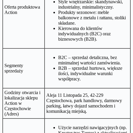
Style wnętrzarskie: skandynawski,
Oferta produktowa
industrialny, minimalistyczny.
Action
Produkty sezonowe: meble
balkonowe z metalu i rattanu, stoliki
składane.
Kierowana do klientów
indywidualnych (B2C) oraz
biznesowych (B2B).
B2C – sprzedaż detaliczna, bez
minimalnej wartości zamówienia.
Segmenty
B2B – sprzedaż hurtowa, większe
sprzedaży
ilości, indywidualne warunki
współpracy.
Godziny otwarcia i
Aleja 11 Listopada 25, 42-229
lokalizacja sklepu
Częstochowa, park handlowy, darmowy
Action w
parking, łatwy dojazd samochodem i
Częstochowie
komunikacją miejską.
(Adres)
Użycie narzędzi nawigacyjnych (np.
Kreator tras Targeo) z aktualizacjami