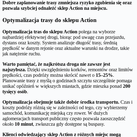
Dobre zaplanowanie trasy zmniejsza ryzyko zgubienia się oraz
pozwala szybciej odnaleźć sklep Action na miejscu.
Optymalizacja trasy do sklepu Action
Optymalizacja tras do sklepu Action
polega na wyborze
najbardziej efektywnej drogi, biorąc pod uwagę czas przejazdu,
dystans oraz koszty. System analizuje długość trasy, średnią
prędkość w danym rejonie oraz aktualne warunki na drodze, takie
jak natężenie ruchu.
Warto pamiętać, że najkrótsza droga nie zawsze jest
najszybsza.
Dzięki uwzględnieniu korków, remontów oraz limitów
prędkości, czas podróży można skrócić nawet o
15–25%
.
Planowanie trasy z myślą o godzinach szczytu szczególnie pomaga
unikać opóźnień w większych miastach, gdzie mieszka ponad
200
tysięcy osób
.
Optymalizacja obejmuje także dobór środka transportu.
Czas i
koszty podróży różnią się w zależności od tego, czy wybierzemy
samochód, komunikację miejską czy rower. W dużych
aglomeracjach transport publiczny często pozwala zaoszczędzić
około
10 minut
, zwłaszcza gdy dostępne są buspasy.
Klienci odwiedzający sklep Action z różnych miejsc mogą