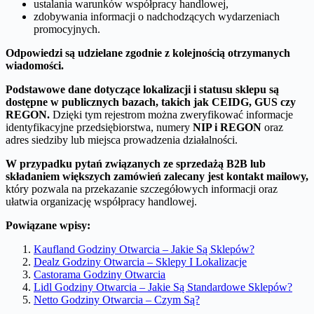
ustalania warunków współpracy handlowej,
zdobywania informacji o nadchodzących wydarzeniach
promocyjnych.
Odpowiedzi są udzielane zgodnie z kolejnością otrzymanych
wiadomości.
Podstawowe dane dotyczące lokalizacji i statusu sklepu są
dostępne w publicznych bazach, takich jak CEIDG, GUS czy
REGON.
Dzięki tym rejestrom można zweryfikować informacje
identyfikacyjne przedsiębiorstwa, numery
NIP i REGON
oraz
adres siedziby lub miejsca prowadzenia działalności.
W przypadku pytań związanych ze sprzedażą B2B lub
składaniem większych zamówień zalecany jest kontakt mailowy,
który pozwala na przekazanie szczegółowych informacji oraz
ułatwia organizację współpracy handlowej.
Powiązane wpisy:
Kaufland Godziny Otwarcia – Jakie Są Sklepów?
Dealz Godziny Otwarcia – Sklepy I Lokalizacje
Castorama Godziny Otwarcia
Lidl Godziny Otwarcia – Jakie Są Standardowe Sklepów?
Netto Godziny Otwarcia – Czym Są?