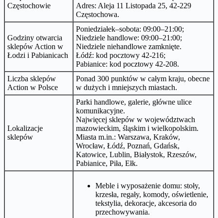
Częstochowie
Adres: Aleja 11 Listopada 25, 42-229
Częstochowa.
Poniedziałek–sobota: 09:00–21:00;
Godziny otwarcia
Niedziele handlowe: 09:00–21:00;
sklepów Action w
Niedziele niehandlowe zamknięte.
Łodzi i Pabianicach
Łódź: kod pocztowy 42-216;
Pabianice: kod pocztowy 42-208.
Liczba sklepów
Ponad 300 punktów w całym kraju, obecne
Action w Polsce
w dużych i mniejszych miastach.
Parki handlowe, galerie, główne ulice
komunikacyjne.
Najwięcej sklepów w województwach
Lokalizacje
mazowieckim, śląskim i wielkopolskim.
sklepów
Miasta m.in.: Warszawa, Kraków,
Wrocław, Łódź, Poznań, Gdańsk,
Katowice, Lublin, Białystok, Rzeszów,
Pabianice, Piła, Ełk.
Meble i wyposażenie domu: stoły,
krzesła, regały, komody, oświetlenie,
tekstylia, dekoracje, akcesoria do
przechowywania.