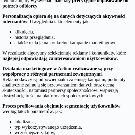
reklamami, by wyświetlać materiały
precyzyjnie dopasowane do
potrzeb odbiorcy
.
Personalizacja opiera się na danych dotyczących aktywności
internautów
. Uwzględnia takie elementy jak:
kliknięcia,
historia przeglądania,
a także reakcje na konkretne kampanie marketingowe.
W rezultacie algorytmy selekcjonują reklamy i komunikaty, które
najlepiej odpowiadają zainteresowaniom użytkowników
.
Działania marketingowe w Action realizowane są przy
współpracy z różnymi partnerami zewnętrznymi
.
Reklamodawcy są odpowiedzialni za emisję kampanii, podmioty
analityczne zajmują się przetwarzaniem danych oraz oceną
skuteczności, natomiast partnerzy społecznościowi wspierają
dystrybucję treści na platformach społecznościowych.
Proces profilowania obejmuje segmentację użytkowników
według takich parametrów, jak:
lokalizacja,
typ wykorzystywanego urządzenia,
wcześniejsze zakupy,