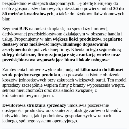
bezpośrednio w sklepach stacjonarnych. Tę ofertę kierujemy do
osób z gospodarstw domowych, mieszkań o powierzchni od
30 do
80 metrów kwadratowych
, a także do użytkowników domowych
biur.
Segment
B2B
natomiast skupia się na sprzedaży hurtowej,
dedykowanej przedsiębiorstwom działającym w obszarze handlu i
usług. Proponujemy w nim
większe ilości produktów, regularne
dostawy oraz możliwość indywidualnego dopasowania
asortymentu
do potrzeb danej firmy. Klientami tego segmentu są
sklepy detaliczne, firmy zajmujące się aranżacją wnętrz oraz
przedsiębiorstwa wyposażające biura i lokale usługowe
.
Zamówienia hurtowe zwykle obejmują od
kilkunastu do kilkuset
sztuk pojedynczego produktu
, co pozwala na istotne obniżenie
kosztów jednostkowych przy zakupach większych partii. Ten model
sprzedaży szczególnie wspiera firmy z branży wyposażenia wnętrz,
sektora nieruchomości oraz działalności związanej z
krótkoterminowym najmem.
Dwutorowa struktura sprzedaży
umożliwia poszerzenie
dostępności produktów oraz skuteczną obsługę zarówno klientów
indywidualnych, jak i podmiotów gospodarczych w ramach
jednego, spójnego systemu operacyjnego.