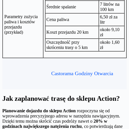
7 litrów na
Średnie spalanie
100 km
Parametry zużycia
6,50 zł za
Cena paliwa
paliwa i kosztów
litr
przejazdu
około 9,10
(przykład)
Koszt przejazdu 20 km
zł
Oszczędność przy
około 1,60
skróceniu trasy o 5 km
zł
Castorama Godziny Otwarcia
Jak zaplanować trasę do sklepu Action?
Planowanie dojazdu do sklepu Action
rozpoczyna się od
wprowadzenia precyzyjnego adresu w narzędziu nawigacyjnym.
Dzięki temu można skrócić czas podróży nawet o
20% w
godzinach największego natężenia ruchu
, co potwierdzają dane