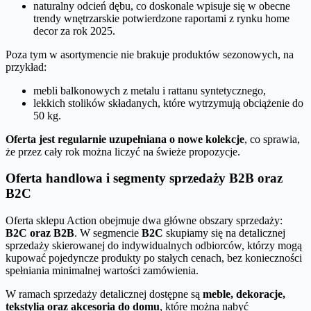
naturalny odcień dębu, co doskonale wpisuje się w obecne
trendy wnętrzarskie potwierdzone raportami z rynku home
decor za rok 2025.
Poza tym w asortymencie nie brakuje produktów sezonowych, na
przykład:
mebli balkonowych z metalu i rattanu syntetycznego,
lekkich stolików składanych, które wytrzymują obciążenie do
50 kg.
Oferta jest regularnie uzupełniana o nowe kolekcje
, co sprawia,
że przez cały rok można liczyć na świeże propozycje.
Oferta handlowa i segmenty sprzedaży B2B oraz
B2C
Oferta sklepu Action obejmuje dwa główne obszary sprzedaży:
B2C oraz B2B
. W segmencie
B2C
skupiamy się na detalicznej
sprzedaży skierowanej do indywidualnych odbiorców, którzy mogą
kupować pojedyncze produkty po stałych cenach, bez konieczności
spełniania minimalnej wartości zamówienia.
W ramach sprzedaży detalicznej dostępne są
meble, dekoracje,
tekstylia oraz akcesoria do domu
, które można nabyć