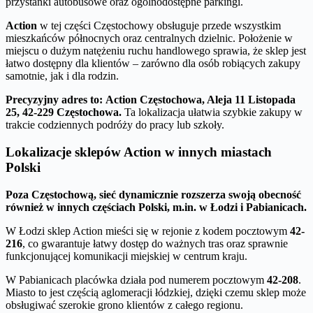
przystanki autobusowe oraz ogólnodostępne parkingi.
Action
w tej części Częstochowy obsługuje przede wszystkim
mieszkańców północnych oraz centralnych dzielnic. Położenie w
miejscu o dużym natężeniu ruchu handlowego sprawia, że sklep jest
łatwo dostępny dla klientów – zarówno dla osób robiących zakupy
samotnie, jak i dla rodzin.
Precyzyjny adres to:
Action Częstochowa, Aleja 11 Listopada
25, 42-229 Częstochowa.
Ta lokalizacja ułatwia szybkie zakupy w
trakcie codziennych podróży do pracy lub szkoły.
Lokalizacje sklepów Action w innych miastach
Polski
Poza Częstochową, sieć dynamicznie rozszerza swoją obecność
również w innych częściach Polski, m.in. w Łodzi i Pabianicach.
W Łodzi sklep Action mieści się w rejonie z kodem pocztowym
42-
216
, co gwarantuje łatwy dostęp do ważnych tras oraz sprawnie
funkcjonującej komunikacji miejskiej w centrum kraju.
W Pabianicach placówka działa pod numerem pocztowym
42-208
.
Miasto to jest częścią aglomeracji łódzkiej, dzięki czemu sklep może
obsługiwać szerokie grono klientów z całego regionu.