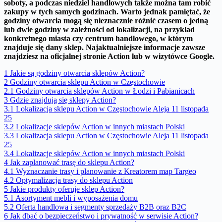
soboty, a podczas niedziel handlowych także można tam robić
zakupy w tych samych godzinach.
Warto jednak pamiętać, że
godziny otwarcia mogą się nieznacznie różnić czasem o jedną
lub dwie godziny w zależności od lokalizacji, na przykład
konkretnego miasta czy centrum handlowego, w którym
znajduje się dany sklep.
Najaktualniejsze informacje zawsze
znajdziesz na oficjalnej stronie Action lub w wizytówce Google.
1
Jakie są godziny otwarcia sklepów Action?
2
Godziny otwarcia sklepu Action w Częstochowie
2.1
Godziny otwarcia sklepów Action w Łodzi i Pabianicach
3
Gdzie znajdują się sklepy Action?
3.1
Lokalizacja sklepu Action w Częstochowie Aleja 11 listopada
25
3.2
Lokalizacje sklepów Action w innych miastach Polski
3.3
Lokalizacja sklepu Action w Częstochowie Aleja 11 listopada
25
3.4
Lokalizacje sklepów Action w innych miastach Polski
4
Jak zaplanować trasę do sklepu Action?
4.1
Wyznaczanie trasy i planowanie z Kreatorem map Targeo
4.2
Optymalizacja trasy do sklepu Action
5
Jakie produkty oferuje sklep Action?
5.1
Asortyment mebli i wyposażenia domu
5.2
Oferta handlowa i segmenty sprzedaży B2B oraz B2C
6
Jak dbać o bezpieczeństwo i prywatność w serwisie Action?