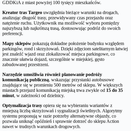
GDDKiA z miast powyżej 100 tysięcy mieszkańców.
Kreator tras Targeo
uwzględnia bieżące warunki na drogach,
analizując długość trasy, przewidywany czas przejazdu oraz
natężenie ruchu. Użytkownik ma możliwość wyboru pomiędzy
najszybszą lub najkrótszą trasą, dostosowując podróż do swoich
preferencji.
Mapy sklepów
pokazują dokładne położenie budynku względem
parkingów, rond i skrzyżowań. Dzięki zdjęciom satelitarnym łatwiej
jest znaleźć wjazd oraz zlokalizować miejsca parkingowe, co
znacznie ułatwia dojazd, szczególnie w miejskiej, gęsto
zabudowanej przestrzeni.
Narzędzie umożliwia również planowanie podróży
komunikacją publiczną
, wskazując przystanki autobusowe
znajdujące się w promieniu 500 metrów od sklepu. W większych
miastach przejazd komunikacją miejską trwa zwykle od
15 do 35
minut
, w zależności od dzielnicy.
Optymalizacja trasy
opiera się na wybieraniu wariantów z
mniejszą liczbą skrzyżowań i sygnalizacji świetlnych. Algorytmy
systemu proponują w razie potrzeby alternatywne objazdy, co
pozwala uniknąć opóźnień i sprawnie dotrzeć do sklepu Action
nawet w trudnych warunkach drogowych.