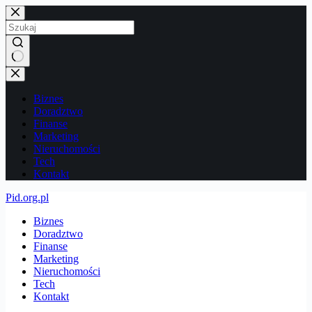
Przejdź
do
treści
Brak
wyników
Biznes
Doradztwo
Finanse
Marketing
Nieruchomości
Tech
Kontakt
Pid.org.pl
Biznes
Doradztwo
Finanse
Marketing
Nieruchomości
Tech
Kontakt