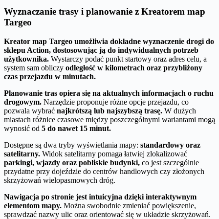
Wyznaczanie trasy i planowanie z Kreatorem map
Targeo
Kreator map Targeo umożliwia dokładne wyznaczenie drogi do
sklepu Action, dostosowując ją do indywidualnych potrzeb
użytkownika.
Wystarczy podać punkt startowy oraz adres celu, a
system sam obliczy
odległość w kilometrach oraz przybliżony
czas przejazdu w minutach.
Planowanie tras opiera się na aktualnych informacjach o ruchu
drogowym.
Narzędzie proponuje różne opcje przejazdu, co
pozwala wybrać
najkrótszą lub najszybszą trasę.
W dużych
miastach różnice czasowe między poszczególnymi wariantami mogą
wynosić od
5 do nawet 15 minut.
Dostępne są dwa tryby wyświetlania mapy:
standardowy oraz
satelitarny.
Widok satelitarny pomaga łatwiej zlokalizować
parkingi, wjazdy oraz pobliskie budynki,
co jest szczególnie
przydatne przy dojeździe do centrów handlowych czy złożonych
skrzyżowań wielopasmowych dróg.
Nawigacja po stronie jest intuicyjna dzięki interaktywnym
elementom mapy.
Można swobodnie zmieniać powiększenie,
sprawdzać nazwy ulic oraz orientować się w układzie skrzyżowań.