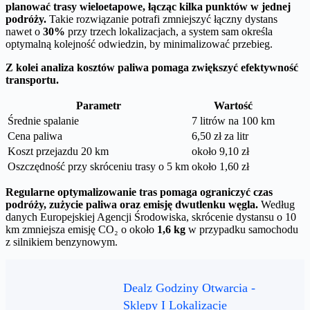
planować trasy wieloetapowe, łącząc kilka punktów w jednej
podróży.
Takie rozwiązanie potrafi zmniejszyć łączny dystans
nawet o
30%
przy trzech lokalizacjach, a system sam określa
optymalną kolejność odwiedzin, by minimalizować przebieg.
Z kolei analiza kosztów paliwa pomaga zwiększyć efektywność
transportu.
Parametr
Wartość
Średnie spalanie
7 litrów na 100 km
Cena paliwa
6,50 zł za litr
Koszt przejazdu 20 km
około 9,10 zł
Oszczędność przy skróceniu trasy o 5 km
około 1,60 zł
Regularne optymalizowanie tras pomaga ograniczyć czas
podróży, zużycie paliwa oraz emisję dwutlenku węgla.
Według
danych Europejskiej Agencji Środowiska, skrócenie dystansu o 10
km zmniejsza emisję CO₂ o około
1,6 kg
w przypadku samochodu
z silnikiem benzynowym.
Dealz Godziny Otwarcia -
Sklepy I Lokalizacje