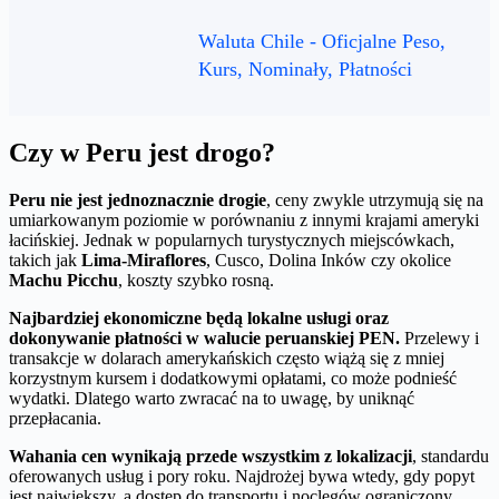
Waluta Chile - Oficjalne Peso,
Kurs, Nominały, Płatności
Czy w Peru jest drogo?
Peru nie jest jednoznacznie drogie
, ceny zwykle utrzymują się na
umiarkowanym poziomie w porównaniu z innymi krajami ameryki
łacińskiej. Jednak w popularnych turystycznych miejscówkach,
takich jak
Lima-Miraflores
, Cusco, Dolina Inków czy okolice
Machu Picchu
, koszty szybko rosną.
Najbardziej ekonomiczne będą lokalne usługi oraz
dokonywanie płatności w walucie peruanskiej PEN.
Przelewy i
transakcje w dolarach amerykańskich często wiążą się z mniej
korzystnym kursem i dodatkowymi opłatami, co może podnieść
wydatki. Dlatego warto zwracać na to uwagę, by uniknąć
przepłacania.
Wahania cen wynikają przede wszystkim z lokalizacji
, standardu
oferowanych usług i pory roku. Najdrożej bywa wtedy, gdy popyt
jest największy, a dostęp do transportu i noclegów ograniczony,