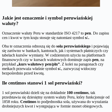
Jakie jest oznaczenie i symbol peruwiańskiej
waluty?
Oznaczenie waluty Peru w standardzie ISO 4217 to
pen
. Do zapisu
cen i kwot w tym kraju stosuje się natomiast symbol
s/.
.
Oba te oznaczenia odnoszą się do
sola peruwiańskiego
i pojawiają
się zarówno w bankach, kantorach, jak i systemach płatniczych czy
tabelach kursów wymiany. W codziennym użyciu na platformach
finansowych czy w kursach walutowych dominuje zapis
pen
, na
przykład
„kurs walutowy pen/pln”
. Z kolei na paragonach czy
metkach przeważa właśnie symbol
s/.
, zazwyczaj widoczny
bezpośrednio przed kwotą.
Ile centimos stanowi 1 sol peruwiański?
1 sol peruwiański dzieli się na dokładnie
100 centimos
, tak
przedstawia się dziesiętny system waluty Peru, który funkcjonuje od
1858 roku.
Centimos
to podjednostka sola, używana do wyrażania
drobniejszych kwot i występująca w formie monet obiegowych.