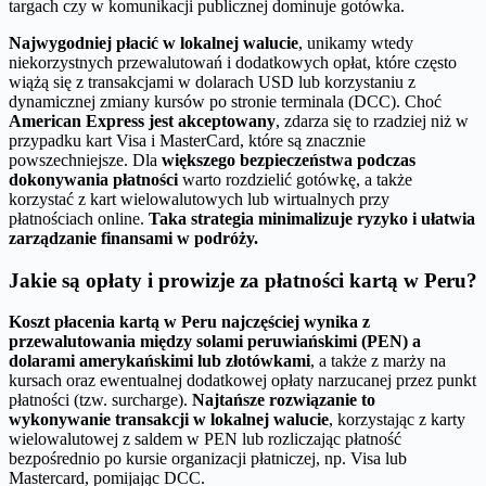
targach czy w komunikacji publicznej dominuje gotówka.
Najwygodniej płacić w lokalnej walucie
, unikamy wtedy
niekorzystnych przewalutowań i dodatkowych opłat, które często
wiążą się z transakcjami w dolarach USD lub korzystaniu z
dynamicznej zmiany kursów po stronie terminala (DCC). Choć
American Express jest akceptowany
, zdarza się to rzadziej niż w
przypadku kart Visa i MasterCard, które są znacznie
powszechniejsze. Dla
większego bezpieczeństwa podczas
dokonywania płatności
warto rozdzielić gotówkę, a także
korzystać z kart wielowalutowych lub wirtualnych przy
płatnościach online.
Taka strategia minimalizuje ryzyko i ułatwia
zarządzanie finansami w podróży.
Jakie są opłaty i prowizje za płatności kartą w Peru?
Koszt płacenia kartą w Peru najczęściej wynika z
przewalutowania między solami peruwiańskimi (PEN) a
dolarami amerykańskimi lub złotówkami
, a także z marży na
kursach oraz ewentualnej dodatkowej opłaty narzucanej przez punkt
płatności (tzw. surcharge).
Najtańsze rozwiązanie to
wykonywanie transakcji w lokalnej walucie
, korzystając z karty
wielowalutowej z saldem w PEN lub rozliczając płatność
bezpośrednio po kursie organizacji płatniczej, np. Visa lub
Mastercard, pomijając DCC.