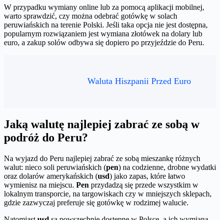
W przypadku wymiany online lub za pomocą aplikacji mobilnej,
warto sprawdzić, czy można odebrać gotówkę w solach
peruwiańskich na terenie Polski. Jeśli taka opcja nie jest dostępna,
popularnym rozwiązaniem jest wymiana złotówek na dolary lub
euro, a zakup solów odbywa się dopiero po przyjeździe do Peru.
Waluta Hiszpanii Przed Euro
Jaką walutę najlepiej zabrać ze sobą w
podróż do Peru?
Na wyjazd do Peru najlepiej zabrać ze sobą mieszankę różnych
walut: nieco soli peruwiańskich (
pen
) na codzienne, drobne wydatki
oraz dolarów amerykańskich (
usd
) jako zapas, które łatwo
wymienisz na miejscu.
Pen
przydadzą się przede wszystkim w
lokalnym transporcie, na targowiskach czy w mniejszych sklepach,
gdzie zazwyczaj preferuje się gotówkę w rodzimej walucie.
Natomiast
usd
są powszechnie dostępne w Polsce, a ich wymiana