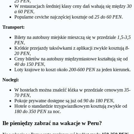
25 PEN
,
W restauracjach średniej klasy ceny dań wahają się między
30
a 60 PEN
,
Popularne ceviche najczęściej kosztuje od
25 do 60 PEN
.
Transport:
Bilety na autobusy miejskie mieszczą się w przedziale
1,5-3,5
PEN
,
Krótkie przejazdy taksówkami z aplikacji zwykle kosztują
8-
20 PEN
,
Ceny biletów na autobusy międzymiastowe kształtują się od
40 do 150 PEN
,
Loty krajowe to koszt około
200-600 PEN
za jeden kierunek.
Noclegi:
W hostelach można znaleźć łóżka w przedziale cenowym
35-
70 PEN
,
Pokoje prywatne dostępne są już od
90 do 180 PEN
,
Hotele o standardzie trzygwiazdkowym kosztują zwykle od
180 do 350 PEN
za noc.
Ile pieniędzy zabrać na wakacje w Peru?