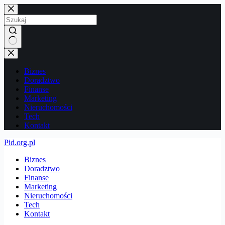
Przejdź
do
treści
Brak
wyników
Biznes
Doradztwo
Finanse
Marketing
Nieruchomości
Tech
Kontakt
Pid.org.pl
Biznes
Doradztwo
Finanse
Marketing
Nieruchomości
Tech
Kontakt