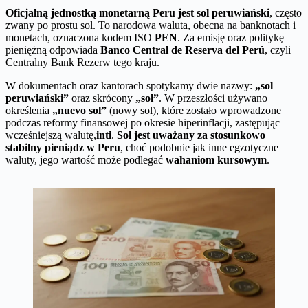
Oficjalną jednostką monetarną Peru jest sol peruwiański
, często
zwany po prostu sol. To narodowa waluta, obecna na banknotach i
monetach, oznaczona kodem ISO
PEN
. Za emisję oraz politykę
pieniężną odpowiada
Banco Central de Reserva del Perú
, czyli
Centralny Bank Rezerw tego kraju.
W dokumentach oraz kantorach spotykamy dwie nazwy:
„sol
peruwiański”
oraz skrócony
„sol”
. W przeszłości używano
określenia
„nuevo sol”
(nowy sol), które zostało wprowadzone
podczas reformy finansowej po okresie hiperinflacji, zastępując
wcześniejszą walutę,
inti
.
Sol jest uważany za stosunkowo
stabilny pieniądz w Peru
, choć podobnie jak inne egzotyczne
waluty, jego wartość może podlegać
wahaniom kursowym
.