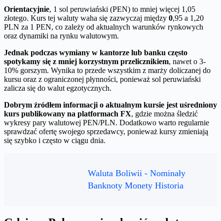
Orientacyjnie
, 1 sol peruwiański (PEN) to mniej więcej 1,05
złotego. Kurs tej waluty waha się zazwyczaj między
0
,95 a 1,20
PLN za 1 PEN, co zależy od aktualnych warunków rynkowych
oraz dynamiki na rynku walutowym.
Jednak podczas wymiany w kantorze lub banku często
spotykamy się z mniej korzystnym przelicznikiem
, nawet o 3-
10% gorszym. Wynika to przede wszystkim z marży doliczanej do
kursu oraz z ograniczonej płynności, ponieważ sol peruwiański
zalicza się do walut egzotycznych.
Dobrym źródłem informacji o aktualnym kursie jest uśredniony
kurs publikowany na platformach FX
, gdzie można śledzić
wykresy pary walutowej PEN/PLN. Dodatkowo warto regularnie
sprawdzać ofertę swojego sprzedawcy, ponieważ kursy zmieniają
się szybko i często w ciągu dnia.
Waluta Boliwii - Nominały
Banknoty Monety Historia