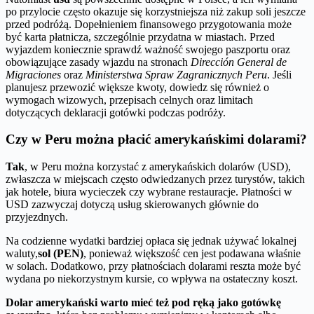
po przylocie często okazuje się korzystniejsza niż zakup soli jeszcze
przed podróżą. Dopełnieniem finansowego przygotowania może
być karta płatnicza, szczególnie przydatna w miastach. Przed
wyjazdem koniecznie sprawdź ważność swojego paszportu oraz
obowiązujące zasady wjazdu na stronach
Dirección General de
Migraciones
oraz
Ministerstwa Spraw Zagranicznych Peru
. Jeśli
planujesz przewozić większe kwoty, dowiedz się również o
wymogach wizowych, przepisach celnych oraz limitach
dotyczących deklaracji gotówki podczas podróży.
Czy w Peru można płacić amerykańskimi dolarami?
Tak
, w Peru można korzystać z amerykańskich dolarów (USD),
zwłaszcza w miejscach często odwiedzanych przez turystów, takich
jak hotele, biura wycieczek czy wybrane restauracje. Płatności w
USD zazwyczaj dotyczą usług skierowanych głównie do
przyjezdnych.
Na codzienne wydatki bardziej opłaca się jednak używać lokalnej
waluty,
sol (PEN)
, ponieważ większość cen jest podawana właśnie
w solach. Dodatkowo, przy płatnościach dolarami reszta może być
wydana po niekorzystnym kursie, co wpływa na ostateczny koszt.
Dolar amerykański warto mieć też pod ręką jako gotówkę