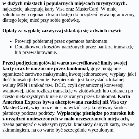
w dużych miastach i popularnych miejscach turystycznych,
najczęściej akceptują karty Visa oraz MasterCard. W mniej
zaludnionych rejonach kraju dostęp do urządzeń bywa ograniczony,
dlatego lepiej mieć przy sobie gotówkę.
Opłaty za wypłatę zazwyczaj składają się z dwóch części:
Prowizji pobieranej przez operatora bankomatu,
Dodatkowych kosztów nałożonych przez bank za transakcję
lub przewalutowanie.
Przed podjęciem gotówki warto zweryfikować limity swojej
karty oraz te narzucone przez bankomat,
gdyż mogą one
ograniczać zarówno maksymalną kwotę jednorazowej wypłaty, jak i
ilość transakcji dziennie. Bezpieczniej jest korzystać z lokalnej
waluty
PEN
i unikać tzw. DCC, czyli dynamicznej konwersji
walutowej, która rozlicza transakcję w złotówkach lub dolarach po
często niekorzystnym kursie narzucanym przez bankomat.
Karta
American Express bywa akceptowana rzadziej niż Visa czy
MasterCard,
więc może nie sprawdzić się jako główny środek
płatniczy podczas podróży.
Wypłacając pieniądze po zmroku lub
z urządzeń umieszczonych w mało uczęszczanych miejscach,
trzeba pamiętać o większym ryzyku kradzieży danych karty, zwanej
skimmingiem, na co warto być szczególnie wyczulonym.