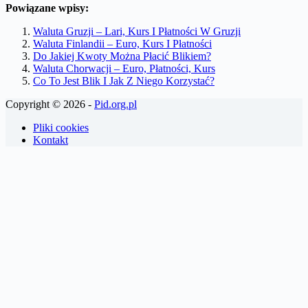
Powiązane wpisy:
Waluta Gruzji – Lari, Kurs I Płatności W Gruzji
Waluta Finlandii – Euro, Kurs I Płatności
Do Jakiej Kwoty Można Płacić Blikiem?
Waluta Chorwacji – Euro, Płatności, Kurs
Co To Jest Blik I Jak Z Niego Korzystać?
Copyright © 2026 -
Pid.org.pl
Pliki cookies
Kontakt