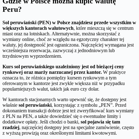
Gdzie w Polsce można kupić walutę
Peru?
Sol peruwiański (PEN) w Polsce znajdziesz przede wszystkim w
większych kantorach walutowych
, które mieszczą się w centrum
miast oraz na lotniskach. Alternatywnie, można skorzystać z
wymiany online, choć ze względu na egzotyczny charakter tej
waluty, jej dostępność jest ograniczona. Najczęściej wymagana jest
wcześniejsza rezerwacja, zazwyczaj z jednodniowym lub
trzydniowym wyprzedzeniem.
Kurs sol peruwiańskiego uzależniony jest od bieżącej ceny
rynkowej oraz marży narzucanej przez kantor.
W praktyce
oznacza to, że różnica pomiędzy kursem rynkowym a tym
oferowanym w kantorze jest zwykle większa niż w przypadku
popularniejszych walut, takich jak euro czy dolar.
W kantorach stacjonarnych warto upewnić się, że dostępny jest
właśnie
sol peruwiański
, korzystając z symbolu „PEN”. Przed
dokonaniem transakcji dobrze jest też zweryfikować kurs wymiany
z PLN na PEN, a także dowiedzieć się o ewentualne limity i
dodatkowe opłaty. Jeśli chodzi o banki,
sol pojawia się tam
rzadziej
, najczęściej dostępny jest na specjalne zamówienie, często
z wyższą prowizją oraz określonymi limitami kwotowymi.