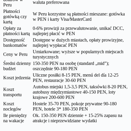
waluta preferowana
Peru
Płatności
W Peru korzystne są płatności mieszane: gotówka
gotówką czy
w PEN i karty Visa/MasterCard
kartą
Opłaty za
0-6% prowizji za przewalutowanie, unikać DCC,
płatności kartą
najlepiej płacić w PEN
Dostępność
Dostępne w dużych miastach, opłaty prowizyjne,
bankomatów
najlepiej wypłacać PEN
Umiarkowane; wyższe w popularnych miejscach
Ceny w Peru
turystycznych
Średni dzienny
150-350 PEN na osobę (standard „mid”);
budżet
oszczędnie 90-180 PEN
Uliczne posiłki 8-15 PEN, menú del día 12-25
Koszt jedzenia
PEN, restauracje 30-60 PEN
Autobus miejski 1,5-3,5 PEN, taksówki 8-20 PEN,
Koszt
autobusy międzymiastowe 40-150 PEN, loty
transportu
krajowe 200-600 PEN
Koszt
Hostele 35-70 PEN, pokoje prywatne 90-180
noclegów
PEN, hotele 3* 180-350 PEN
Ile pieniędzy
Ok. 150-350 PEN dziennie + 15-25% zapasu na
na wakacje
atrakcje i nieprzewidziane wydatki