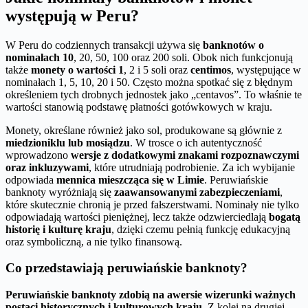
występują w Peru?
W Peru do codziennych transakcji używa się
banknotów o
nominałach 10
, 20, 50, 100 oraz 200 soli. Obok nich funkcjonują
także
monety o wartości 1
, 2 i 5 soli oraz
centimos
, występujące w
nominałach 1, 5, 10, 20 i 50. Często można spotkać się z błędnym
określeniem tych drobnych jednostek jako „centavos”. To właśnie te
wartości stanowią podstawę płatności gotówkowych w kraju.
Monety, określane również jako sol, produkowane są głównie z
miedzioniklu lub mosiądzu
. W trosce o ich autentyczność
wprowadzono
wersje z dodatkowymi znakami rozpoznawczymi
oraz inkluzywami
, które utrudniają podrobienie. Za ich wybijanie
odpowiada
mennica mieszcząca się w Limie
. Peruwiańskie
banknoty wyróżniają się
zaawansowanymi zabezpieczeniami
,
które skutecznie chronią je przed fałszerstwami. Nominały nie tylko
odpowiadają wartości pieniężnej, lecz także odzwierciedlają
bogatą
historię i kulturę kraju
, dzięki czemu pełnią funkcję edukacyjną
oraz symboliczną, a nie tylko finansową.
Co przedstawiają peruwiańskie banknoty?
Peruwiańskie banknoty zdobią na awersie wizerunki ważnych
postaci historycznych i kulturowych kraju.
Z kolei na drugiej