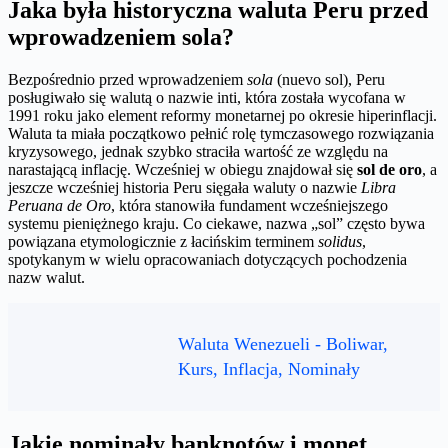
Jaka była historyczna waluta Peru przed
wprowadzeniem sola?
Bezpośrednio przed wprowadzeniem
sola
(nuevo sol), Peru
posługiwało się walutą o nazwie inti, która została wycofana w
1991 roku jako element reformy monetarnej po okresie hiperinflacji.
Waluta ta miała początkowo pełnić rolę tymczasowego rozwiązania
kryzysowego, jednak szybko straciła wartość ze względu na
narastającą inflację. Wcześniej w obiegu znajdował się
sol de oro
, a
jeszcze wcześniej historia Peru sięgała waluty o nazwie
Libra
Peruana de Oro
, która stanowiła fundament wcześniejszego
systemu pieniężnego kraju. Co ciekawe, nazwa „sol” często bywa
powiązana etymologicznie z łacińskim terminem
solidus
,
spotykanym w wielu opracowaniach dotyczących pochodzenia
nazw walut.
Waluta Wenezueli - Boliwar,
Kurs, Inflacja, Nominały
Jakie nominały banknotów i monet