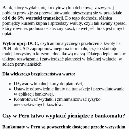
Bank, który wydał kartę kredytową lub debetową, zazwyczaj
pobiera prowizję za przewalutowanie mieszczącą się w przedziale
od
0 do 6% wartości transakcji
. Do tego dochodzi różnica
pomiędzy kursem kupna i sprzedaży waluty, czyli tak zwany spread,
który również podnosi ostateczny koszt, nawet jeśli brak jest innych
opłat.
Wybór opcji DCC
, czyli automatycznego przeliczenia kwoty na
PLN lub USD zaproponowanego na terminalu, często skutkuje
mniej korzystnym kursem i dodatkową marżą. Dlatego lepiej unikać
takiego rozwiązania i zatwierdzać płatności w lokalnej walucie, w
solach peruwiańskich.
Dla większego bezpieczeństwa warto:
Używać wirtualnej karty do płatności,
Ustawić odpowiednie limity na transakcje i przewalutowanie
w aplikacji bankowej,
Kontrolować wydatki i zminimalizować ryzyko
nieoczekiwanych kosztów.
Czy w Peru łatwo wypłacić pieniądze z bankomatu?
Bankomaty w Peru są powszechnie dostępne przede wszystkim