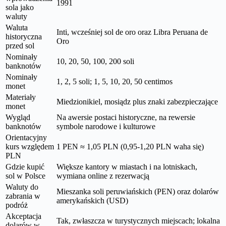
1991
sola jako
waluty
Waluta
Inti, wcześniej sol de oro oraz Libra Peruana de
historyczna
Oro
przed sol
Nominały
10, 20, 50, 100, 200 soli
banknotów
Nominały
1, 2, 5 soli; 1, 5, 10, 20, 50 centimos
monet
Materiały
Miedzionikiel, mosiądz plus znaki zabezpieczające
monet
Wygląd
Na awersie postaci historyczne, na rewersie
banknotów
symbole narodowe i kulturowe
Orientacyjny
kurs względem
1 PEN ≈ 1,05 PLN (0,95-1,20 PLN waha się)
PLN
Gdzie kupić
Większe kantory w miastach i na lotniskach,
sol w Polsce
wymiana online z rezerwacją
Waluty do
Mieszanka soli peruwiańskich (PEN) oraz dolarów
zabrania w
amerykańskich (USD)
podróż
Akceptacja
Tak, zwłaszcza w turystycznych miejscach; lokalna
dolarów w