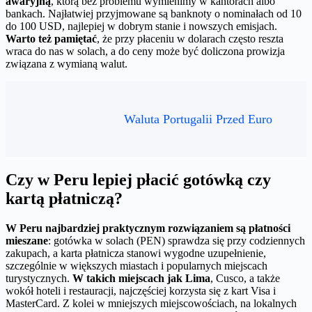
awaryjną
, którą bez problemu wymienimy w kantorach albo
bankach. Najłatwiej przyjmowane są banknoty o nominałach od 10
do 100 USD, najlepiej w dobrym stanie i nowszych emisjach.
Warto też pamiętać
, że przy płaceniu w dolarach często reszta
wraca do nas w solach, a do ceny może być doliczona prowizja
związana z wymianą walut.
Waluta Portugalii Przed Euro
Czy w Peru lepiej płacić gotówką czy
kartą płatniczą?
W Peru najbardziej praktycznym rozwiązaniem są płatności
mieszane
: gotówka w solach (PEN) sprawdza się przy codziennych
zakupach, a karta płatnicza stanowi wygodne uzupełnienie,
szczególnie w większych miastach i popularnych miejscach
turystycznych.
W takich miejscach jak Lima
, Cusco, a także
wokół hoteli i restauracji, najczęściej korzysta się z kart Visa i
MasterCard. Z kolei w mniejszych miejscowościach, na lokalnych