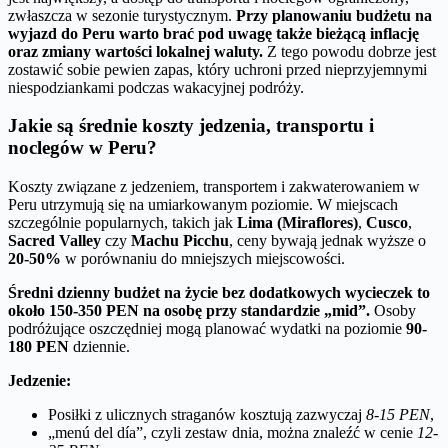
zwłaszcza w sezonie turystycznym.
Przy planowaniu budżetu na
wyjazd do Peru warto brać pod uwagę także bieżącą inflację
oraz zmiany wartości lokalnej waluty.
Z tego powodu dobrze jest
zostawić sobie pewien zapas, który uchroni przed nieprzyjemnymi
niespodziankami podczas wakacyjnej podróży.
Jakie są średnie koszty jedzenia, transportu i
noclegów w Peru?
Koszty związane z jedzeniem, transportem i zakwaterowaniem w
Peru utrzymują się na umiarkowanym poziomie. W miejscach
szczególnie popularnych, takich jak
Lima (Miraflores)
,
Cusco
,
Sacred Valley
czy
Machu Picchu
, ceny bywają jednak wyższe o
20-50%
w porównaniu do mniejszych miejscowości.
Średni dzienny budżet na życie bez dodatkowych wycieczek to
około
150-350 PEN
na osobę przy standardzie „mid”.
Osoby
podróżujące oszczędniej mogą planować wydatki na poziomie
90-
180 PEN
dziennie.
Jedzenie:
Posiłki z ulicznych straganów kosztują zazwyczaj
8-15 PEN
,
„menú del día”, czyli zestaw dnia, można znaleźć w cenie
12-