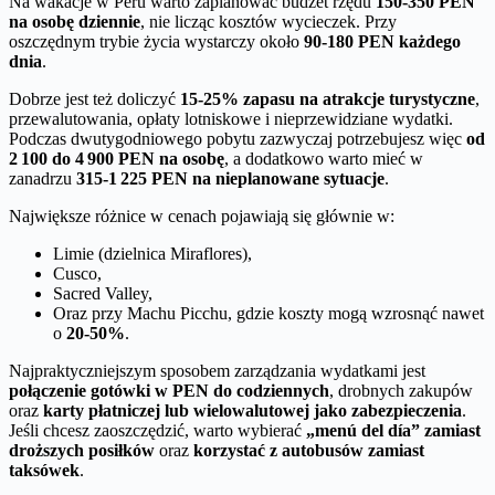
Na wakacje w Peru warto zaplanować budżet rzędu
150-350 PEN
na osobę dziennie
, nie licząc kosztów wycieczek. Przy
oszczędnym trybie życia wystarczy około
90-180 PEN każdego
dnia
.
Dobrze jest też doliczyć
15-25% zapasu na atrakcje turystyczne
,
przewalutowania, opłaty lotniskowe i nieprzewidziane wydatki.
Podczas dwutygodniowego pobytu zazwyczaj potrzebujesz więc
od
2 100 do 4 900 PEN na osobę
, a dodatkowo warto mieć w
zanadrzu
315-1 225 PEN na nieplanowane sytuacje
.
Największe różnice w cenach pojawiają się głównie w:
Limie (dzielnica Miraflores),
Cusco,
Sacred Valley,
Oraz przy Machu Picchu, gdzie koszty mogą wzrosnąć nawet
o
20-50%
.
Najpraktyczniejszym sposobem zarządzania wydatkami jest
połączenie gotówki w PEN do codziennych
, drobnych zakupów
oraz
karty płatniczej lub wielowalutowej jako zabezpieczenia
.
Jeśli chcesz zaoszczędzić, warto wybierać
„menú del día” zamiast
droższych posiłków
oraz
korzystać z autobusów zamiast
taksówek
.