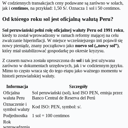
W codziennych transakcjach ceny podawane są zarówno w solach,
jak i
centimos
, na przykład: 1,50 S/. Oznacza 1 sol i 50 centimos.
Od którego roku sol jest oficjalną walutą Peru?
Sol peruwiański pełni rolę oficjalnej waluty Peru od 1991 roku
,
kiedy to został wprowadzony w ramach reformy mającej na celu
zwalczanie hiperinflacji. W miejsce wcześniejszego inti pojawił się
nowy pieniądz, znany początkowo jako
nuevo sol („nowy sol”)
,
który miał ustabilizować gospodarkę po okresie kryzysu.
Z czasem nazwa została uproszczona do
sol
i tak jest używana
zarówno w dokumentach urzędowych, jak i w codziennym języku.
Mimo to często wraca się do tego etapu jako ważnego momentu w
historii peruwiańskiej waluty.
Informacja
Szczegóły
Oficjalna
Sol peruwiański (sol), kod ISO PEN, emisja przez
waluta Peru
Banco Central de Reserva del Perú
Oznaczenie i
Kod ISO: PEN, symbol: s/.
symbol waluty
Podjednostka
1 sol = 100 centimos
Rok
wprowadzenia