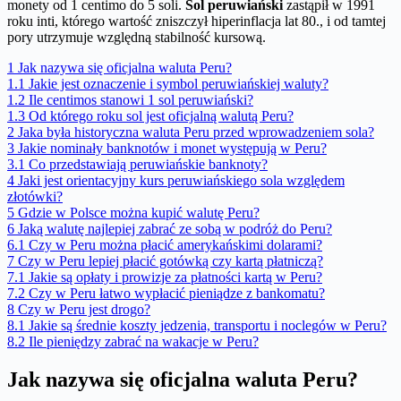
monety od 1 centimo do 5 soli.
Sol peruwiański
zastąpił w 1991
roku inti, którego wartość zniszczył hiperinflacja lat 80., i od tamtej
pory utrzymuje względną stabilność kursową.
1
Jak nazywa się oficjalna waluta Peru?
1.1
Jakie jest oznaczenie i symbol peruwiańskiej waluty?
1.2
Ile centimos stanowi 1 sol peruwiański?
1.3
Od którego roku sol jest oficjalną walutą Peru?
2
Jaka była historyczna waluta Peru przed wprowadzeniem sola?
3
Jakie nominały banknotów i monet występują w Peru?
3.1
Co przedstawiają peruwiańskie banknoty?
4
Jaki jest orientacyjny kurs peruwiańskiego sola względem
złotówki?
5
Gdzie w Polsce można kupić walutę Peru?
6
Jaką walutę najlepiej zabrać ze sobą w podróż do Peru?
6.1
Czy w Peru można płacić amerykańskimi dolarami?
7
Czy w Peru lepiej płacić gotówką czy kartą płatniczą?
7.1
Jakie są opłaty i prowizje za płatności kartą w Peru?
7.2
Czy w Peru łatwo wypłacić pieniądze z bankomatu?
8
Czy w Peru jest drogo?
8.1
Jakie są średnie koszty jedzenia, transportu i noclegów w Peru?
8.2
Ile pieniędzy zabrać na wakacje w Peru?
Jak nazywa się oficjalna waluta Peru?