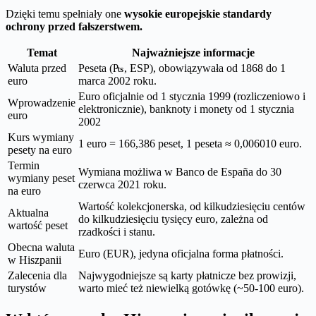
Dzięki temu spełniały one
wysokie europejskie standardy
ochrony przed fałszerstwem.
Temat
Najważniejsze informacje
Waluta przed
Peseta (₧, ESP), obowiązywała od 1868 do 1
euro
marca 2002 roku.
Euro oficjalnie od 1 stycznia 1999 (rozliczeniowo i
Wprowadzenie
elektronicznie), banknoty i monety od 1 stycznia
euro
2002
Kurs wymiany
1 euro = 166,386 peset, 1 peseta ≈ 0,006010 euro.
pesety na euro
Termin
Wymiana możliwa w Banco de España do 30
wymiany peset
czerwca 2021 roku.
na euro
Wartość kolekcjonerska, od kilkudziesięciu centów
Aktualna
do kilkudziesięciu tysięcy euro, zależna od
wartość peset
rzadkości i stanu.
Obecna waluta
Euro (EUR), jedyna oficjalna forma płatności.
w Hiszpanii
Zalecenia dla
Najwygodniejsze są karty płatnicze bez prowizji,
turystów
warto mieć też niewielką gotówkę (~50-100 euro).