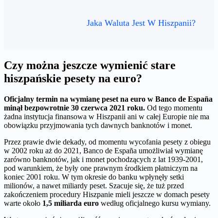
Jaka Waluta Jest W Hiszpanii?
Czy można jeszcze wymienić stare
hiszpańskie pesety na euro?
Oficjalny termin na wymianę peset na euro w Banco de España
minął bezpowrotnie 30 czerwca 2021 roku.
Od tego momentu
żadna instytucja finansowa w Hiszpanii ani w całej Europie nie ma
obowiązku przyjmowania tych dawnych banknotów i monet.
Przez prawie dwie dekady, od momentu wycofania pesety z obiegu
w 2002 roku aż do 2021, Banco de España umożliwiał wymianę
zarówno banknotów, jak i monet pochodzących z lat 1939-2001,
pod warunkiem, że były one prawnym środkiem płatniczym na
koniec 2001 roku. W tym okresie do banku wpłynęły setki
milionów, a nawet miliardy peset. Szacuje się, że tuż przed
zakończeniem procedury Hiszpanie mieli jeszcze w domach pesety
warte około
1,5 miliarda euro
według oficjalnego kursu wymiany.