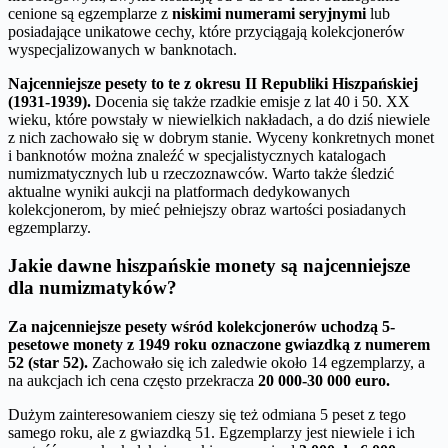
cenione są egzemplarze z
niskimi numerami seryjnymi
lub
posiadające unikatowe cechy, które przyciągają kolekcjonerów
wyspecjalizowanych w banknotach.
Najcenniejsze pesety to te z okresu II Republiki Hiszpańskiej
(1931-1939).
Docenia się także rzadkie emisje z lat 40 i 50. XX
wieku, które powstały w niewielkich nakładach, a do dziś niewiele
z nich zachowało się w dobrym stanie. Wyceny konkretnych monet
i banknotów można znaleźć w specjalistycznych katalogach
numizmatycznych lub u rzeczoznawców. Warto także śledzić
aktualne wyniki aukcji na platformach dedykowanych
kolekcjonerom, by mieć pełniejszy obraz wartości posiadanych
egzemplarzy.
Jakie dawne hiszpańskie monety są najcenniejsze
dla numizmatyków?
Za najcenniejsze pesety wśród kolekcjonerów uchodzą 5-
pesetowe monety z 1949 roku oznaczone gwiazdką z numerem
52 (star 52).
Zachowało się ich zaledwie około 14 egzemplarzy, a
na aukcjach ich cena często przekracza
20 000-30 000 euro.
Dużym zainteresowaniem cieszy się też odmiana 5 peset z tego
samego roku, ale z gwiazdką 51. Egzemplarzy jest niewiele i ich