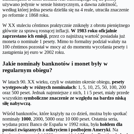
używano jedynie w sensie historycznym, a dawna zależność,
według której jedna peseta dzieliła się na 4 reale, utraciła znaczenie
po reformie z 1868 roku.
W XX stuleciu céntimos praktycznie zniknęły z obrotu pieniężnego
głównie za sprawą rosnącej inflacji.
W 1983 roku oficjalnie
zaprzestano ich emisji
, przez co najniższą wartość posiadała już
moneta o nominale 1 pesety. Mimo to formalny podział waluty na
100 céntimos pozostał w mocy aż do momentu wycofania pesety i
zastąpienia jej euro w 2002 roku.
Jakie nominały banknotów i monet były w
regularnym obiegu?
W latach 90. XX wieku, czyli w ostatnim okresie obiegu,
pesety
występowały w różnych nominałach
: 1, 5, 10, 25, 50, 100, 200
oraz 500 peset. Jednak najmniejsze z nich, 1 i 5 peset, miały przede
wszystkim
symboliczne znaczenie ze względu na bardzo niską
siłę nabywczą
.
Wśród banknotów, które krążyły na co dzień, można było spotkać
nominały
1000
, 2000, 5000 oraz 10 000 peset. Ostatnia seria,
wydana przez Banco de España w 1992 roku, była
hołdem dla
postaci związanych z odkryciem i podbojem Ameryki
. Na