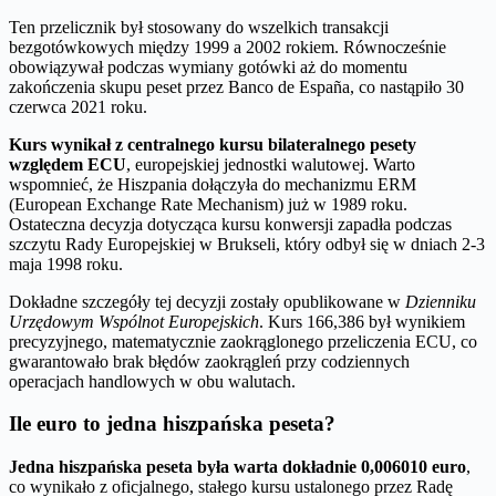
Ten przelicznik był stosowany do wszelkich transakcji
bezgotówkowych między 1999 a 2002 rokiem. Równocześnie
obowiązywał podczas wymiany gotówki aż do momentu
zakończenia skupu peset przez Banco de España, co nastąpiło 30
czerwca 2021 roku.
Kurs wynikał z centralnego kursu bilateralnego pesety
względem ECU
, europejskiej jednostki walutowej. Warto
wspomnieć, że Hiszpania dołączyła do mechanizmu ERM
(European Exchange Rate Mechanism) już w 1989 roku.
Ostateczna decyzja dotycząca kursu konwersji zapadła podczas
szczytu Rady Europejskiej w Brukseli, który odbył się w dniach 2-3
maja 1998 roku.
Dokładne szczegóły tej decyzji zostały opublikowane w
Dzienniku
Urzędowym Wspólnot Europejskich
. Kurs 166,386 był wynikiem
precyzyjnego, matematycznie zaokrąglonego przeliczenia ECU, co
gwarantowało brak błędów zaokrągleń przy codziennych
operacjach handlowych w obu walutach.
Ile euro to jedna hiszpańska peseta?
Jedna hiszpańska peseta była warta dokładnie 0,006010 euro
,
co wynikało z oficjalnego, stałego kursu ustalonego przez Radę