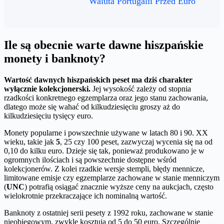
Waluta Portugalii Przed Euro
Ile są obecnie warte dawne hiszpańskie
monety i banknoty?
Wartość dawnych hiszpańskich peset ma dziś charakter
wyłącznie kolekcjonerski.
Jej wysokość zależy od stopnia
rzadkości konkretnego egzemplarza oraz jego stanu zachowania,
dlatego może się wahać od kilkudziesięciu groszy aż do
kilkudziesięciu tysięcy euro.
Monety popularne i powszechnie używane w latach 80 i 90. XX
wieku, takie jak
5
, 25 czy 100 peset, zazwyczaj wycenia się na od
0,10 do kilku euro. Dzieje się tak, ponieważ produkowano je w
ogromnych ilościach i są powszechnie dostępne wśród
kolekcjonerów. Z kolei rzadkie wersje stempli, błędy mennicze,
limitowane emisje czy egzemplarze zachowane w stanie menniczym
(
UNC
) potrafią osiągać znacznie wyższe ceny na aukcjach, często
wielokrotnie przekraczające ich nominalną wartość.
Banknoty z ostatniej serii pesety z 1992 roku, zachowane w stanie
nieobiegowym, zwykle kosztują od 5 do 50 euro. Szczególnie