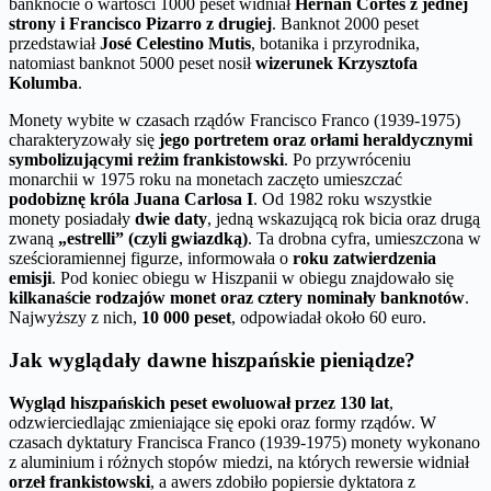
banknocie o wartości 1000 peset widniał
Hernán Cortés z jednej
strony i Francisco Pizarro z drugiej
. Banknot 2000 peset
przedstawiał
José Celestino Mutis
, botanika i przyrodnika,
natomiast banknot 5000 peset nosił
wizerunek Krzysztofa
Kolumba
.
Monety wybite w czasach rządów Francisco Franco (1939-1975)
charakteryzowały się
jego portretem oraz orłami heraldycznymi
symbolizującymi reżim frankistowski
. Po przywróceniu
monarchii w 1975 roku na monetach zaczęto umieszczać
podobiznę króla Juana Carlosa I
. Od 1982 roku wszystkie
monety posiadały
dwie daty
, jedną wskazującą rok bicia oraz drugą
zwaną
„estrelli” (czyli gwiazdką)
. Ta drobna cyfra, umieszczona w
sześcioramiennej figurze, informowała o
roku zatwierdzenia
emisji
. Pod koniec obiegu w Hiszpanii w obiegu znajdowało się
kilkanaście rodzajów monet oraz cztery nominały banknotów
.
Najwyższy z nich,
10 000 peset
, odpowiadał około 60 euro.
Jak wyglądały dawne hiszpańskie pieniądze?
Wygląd hiszpańskich peset ewoluował przez 130 lat
,
odzwierciedlając zmieniające się epoki oraz formy rządów. W
czasach dyktatury Francisca Franco (1939-1975) monety wykonano
z aluminium i różnych stopów miedzi, na których rewersie widniał
orzeł frankistowski
, a awers zdobiło popiersie dyktatora z