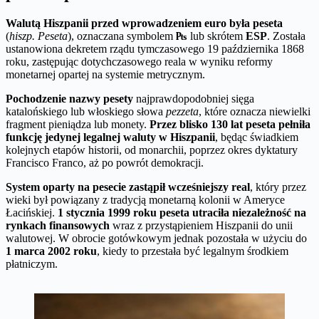
Walutą Hiszpanii przed wprowadzeniem euro była peseta
(
hiszp. Peseta
), oznaczana symbolem
₧
lub skrótem
ESP
. Została
ustanowiona dekretem rządu tymczasowego 19 października 1868
roku, zastępując dotychczasowego reala w wyniku reformy
monetarnej opartej na systemie metrycznym.
Pochodzenie nazwy pesety
najprawdopodobniej sięga
katalońskiego lub włoskiego słowa
pezzeta
, które oznacza niewielki
fragment pieniądza lub monety.
Przez blisko 130 lat peseta pełniła
funkcję jedynej legalnej waluty w Hiszpanii
, będąc świadkiem
kolejnych etapów historii, od monarchii, poprzez okres dyktatury
Francisco Franco, aż po powrót demokracji.
System oparty na pesecie zastąpił wcześniejszy real
, który przez
wieki był powiązany z tradycją monetarną kolonii w Ameryce
Łacińskiej.
1 stycznia 1999 roku peseta utraciła niezależność na
rynkach finansowych
wraz z przystąpieniem Hiszpanii do unii
walutowej. W obrocie gotówkowym jednak pozostała w użyciu do
1 marca 2002 roku
, kiedy to przestała być legalnym środkiem
płatniczym.