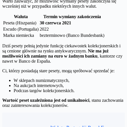
Warto zauważyć, że możliwość wymiany pesety zakończyła się
wcześniej niż w przypadku niektórych innych walut.
Waluta
Termin wymiany zakończenia
Peseta (Hiszpania)
30 czerwca 2021
Escudo (Portugalia)
2022
Marka niemiecka
bezterminowo (Banco Bundesbank)
Dziś pesety pełnią jedynie funkcję ciekawostek kolekcjonerskich i
są cenione głównie na rynku antykwarycznym.
Nie ma już
możliwości ich zamiany na euro w żadnym banku
, kantorze czy
nawet w Banco de España.
Ci, którzy posiadają stare pesety, mogą spróbować sprzedać je:
W sklepach numizmatycznych,
Na aukcjach internetowych,
Podczas targów kolekcjonerskich.
Wartość peset uzależniona jest od unikalności
, stanu zachowania
oraz zainteresowania kolekcjonerów.