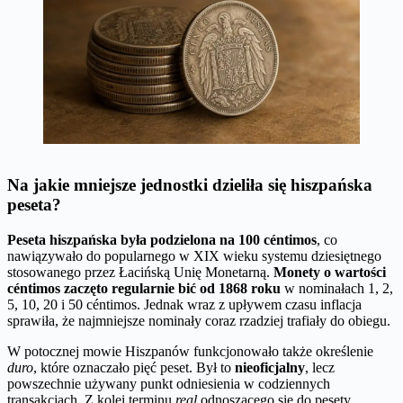
Na jakie mniejsze jednostki dzieliła się hiszpańska
peseta?
Peseta hiszpańska była podzielona na 100 céntimos
, co
nawiązywało do popularnego w XIX wieku systemu dziesiętnego
stosowanego przez Łacińską Unię Monetarną.
Monety o wartości
céntimos zaczęto regularnie bić od 1868 roku
w nominałach 1, 2,
5, 10, 20 i 50 céntimos. Jednak wraz z upływem czasu inflacja
sprawiła, że najmniejsze nominały coraz rzadziej trafiały do obiegu.
W potocznej mowie Hiszpanów funkcjonowało także określenie
duro
, które oznaczało pięć peset. Był to
nieoficjalny
, lecz
powszechnie używany punkt odniesienia w codziennych
transakcjach. Z kolei terminu
real
odnoszącego się do pesety