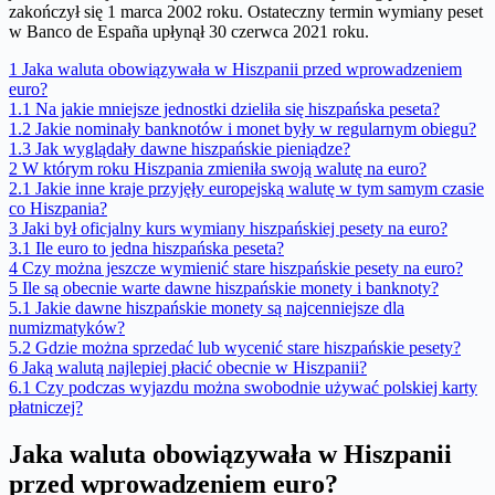
zakończył się 1 marca 2002 roku. Ostateczny termin wymiany peset
w Banco de España upłynął 30 czerwca 2021 roku.
1
Jaka waluta obowiązywała w Hiszpanii przed wprowadzeniem
euro?
1.1
Na jakie mniejsze jednostki dzieliła się hiszpańska peseta?
1.2
Jakie nominały banknotów i monet były w regularnym obiegu?
1.3
Jak wyglądały dawne hiszpańskie pieniądze?
2
W którym roku Hiszpania zmieniła swoją walutę na euro?
2.1
Jakie inne kraje przyjęły europejską walutę w tym samym czasie
co Hiszpania?
3
Jaki był oficjalny kurs wymiany hiszpańskiej pesety na euro?
3.1
Ile euro to jedna hiszpańska peseta?
4
Czy można jeszcze wymienić stare hiszpańskie pesety na euro?
5
Ile są obecnie warte dawne hiszpańskie monety i banknoty?
5.1
Jakie dawne hiszpańskie monety są najcenniejsze dla
numizmatyków?
5.2
Gdzie można sprzedać lub wycenić stare hiszpańskie pesety?
6
Jaką walutą najlepiej płacić obecnie w Hiszpanii?
6.1
Czy podczas wyjazdu można swobodnie używać polskiej karty
płatniczej?
Jaka waluta obowiązywała w Hiszpanii
przed wprowadzeniem euro?