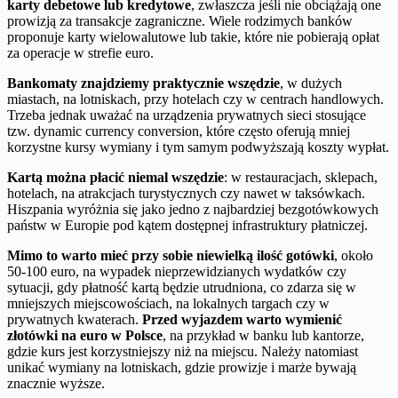
karty debetowe lub kredytowe
, zwłaszcza jeśli nie obciążają one
prowizją za transakcje zagraniczne. Wiele rodzimych banków
proponuje karty wielowalutowe lub takie, które nie pobierają opłat
za operacje w strefie euro.
Bankomaty znajdziemy praktycznie wszędzie
, w dużych
miastach, na lotniskach, przy hotelach czy w centrach handlowych.
Trzeba jednak uważać na urządzenia prywatnych sieci stosujące
tzw. dynamic currency conversion, które często oferują mniej
korzystne kursy wymiany i tym samym podwyższają koszty wypłat.
Kartą można płacić niemal wszędzie
: w restauracjach, sklepach,
hotelach, na atrakcjach turystycznych czy nawet w taksówkach.
Hiszpania wyróżnia się jako jedno z najbardziej bezgotówkowych
państw w Europie pod kątem dostępnej infrastruktury płatniczej.
Mimo to warto mieć przy sobie niewielką ilość gotówki
, około
50-100 euro, na wypadek nieprzewidzianych wydatków czy
sytuacji, gdy płatność kartą będzie utrudniona, co zdarza się w
mniejszych miejscowościach, na lokalnych targach czy w
prywatnych kwaterach.
Przed wyjazdem warto wymienić
złotówki na euro w Polsce
, na przykład w banku lub kantorze,
gdzie kurs jest korzystniejszy niż na miejscu. Należy natomiast
unikać wymiany na lotniskach, gdzie prowizje i marże bywają
znacznie wyższe.