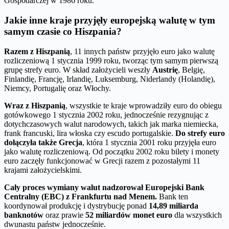
Gospodarczej w 1986 roku.
Jakie inne kraje przyjęły europejską walutę w tym
samym czasie co Hiszpania?
Razem z Hiszpanią
, 11 innych państw przyjęło euro jako walutę
rozliczeniową 1 stycznia 1999 roku, tworząc tym samym pierwszą
grupę strefy euro. W skład założycieli weszły
Austrię
, Belgię,
Finlandię, Francję, Irlandię, Luksemburg, Niderlandy (Holandię),
Niemcy, Portugalię oraz Włochy.
Wraz z Hiszpanią
, wszystkie te kraje wprowadziły euro do obiegu
gotówkowego 1 stycznia 2002 roku, jednocześnie rezygnując z
dotychczasowych walut narodowych, takich jak marka niemiecka,
frank francuski, lira włoska czy escudo portugalskie.
Do strefy euro
dołączyła także Grecja
, która 1 stycznia 2001 roku przyjęła euro
jako walutę rozliczeniową. Od początku 2002 roku bilety i monety
euro zaczęły funkcjonować w Grecji razem z pozostałymi 11
krajami założycielskimi.
Cały proces wymiany walut nadzorował Europejski Bank
Centralny (EBC) z Frankfurtu nad Menem.
Bank ten
koordynował produkcję i dystrybucję ponad
14,89 miliarda
banknotów
oraz prawie
52 miliardów monet euro
dla wszystkich
dwunastu państw jednocześnie.