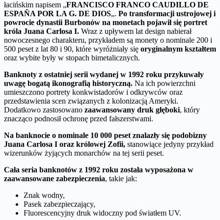
łacińskim napisem „
FRANCISCO FRANCO CAUDILLO DE
ESPAÑA POR LA G. DE DIOS
„.
Po transformacji ustrojowej i
powrocie dynastii Burbonów na monetach pojawił się portret
króla Juana Carlosa I.
Wraz z upływem lat design nabierał
nowoczesnego charakteru, przykładem są monety o nominale 200 i
500 peset z lat 80 i 90, które wyróżniały się
oryginalnym kształtem
oraz wybite były w stopach bimetalicznych.
Banknoty z ostatniej serii wydanej w 1992 roku przykuwały
uwagę bogatą ikonografią historyczną.
Na ich powierzchni
umieszczono portrety konkwistadorów i odkrywców oraz
przedstawienia scen związanych z kolonizacją Ameryki.
Dodatkowo zastosowano
zaawansowany druk głęboki
, który
znacząco podnosił ochronę przed fałszerstwami.
Na banknocie o nominale 10 000 peset znalazły się podobizny
Juana Carlosa I oraz królowej Zofii,
stanowiące jedyny przykład
wizerunków żyjących monarchów na tej serii peset.
Cała seria banknotów z 1992 roku została wyposażona w
zaawansowane zabezpieczenia
, takie jak:
Znak wodny,
Pasek zabezpieczający,
Fluorescencyjny druk widoczny pod światłem UV.