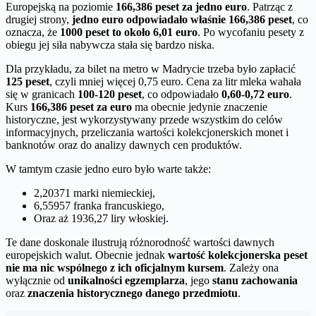
Europejską na poziomie
166,386 peset za jedno euro
. Patrząc z
drugiej strony,
jedno euro odpowiadało właśnie 166,386 peset
, co
oznacza, że
1000 peset to około 6,01 euro
. Po wycofaniu pesety z
obiegu jej siła nabywcza stała się bardzo niska.
Dla przykładu, za bilet na metro w Madrycie trzeba było zapłacić
125 peset
, czyli mniej więcej 0,75 euro. Cena za litr mleka wahała
się w granicach
100-120 peset
, co odpowiadało
0,60-0,72 euro
.
Kurs
166,386 peset za euro
ma obecnie jedynie znaczenie
historyczne, jest wykorzystywany przede wszystkim do celów
informacyjnych, przeliczania wartości kolekcjonerskich monet i
banknotów oraz do analizy dawnych cen produktów.
W tamtym czasie jedno euro było warte także:
2,20371 marki niemieckiej,
6,55957 franka francuskiego,
Oraz aż 1936,27 liry włoskiej.
Te dane doskonale ilustrują różnorodność wartości dawnych
europejskich walut. Obecnie jednak
wartość kolekcjonerska peset
nie ma nic wspólnego z ich oficjalnym kursem
. Zależy ona
wyłącznie od
unikalności egzemplarza
, jego
stanu zachowania
oraz
znaczenia historycznego danego przedmiotu
.