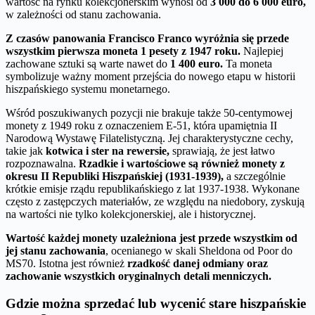
wartość na rynku kolekcjonerskim wynosi od
3 000 do 6 000 euro,
w zależności od stanu zachowania.
Z czasów panowania Francisco Franco wyróżnia się przede
wszystkim pierwsza moneta 1 pesety z 1947 roku.
Najlepiej
zachowane sztuki są warte nawet do
1 400 euro.
Ta moneta
symbolizuje ważny moment przejścia do nowego etapu w historii
hiszpańskiego systemu monetarnego.
Wśród poszukiwanych pozycji nie brakuje także 50-centymowej
monety z 1949 roku z oznaczeniem E-51, która upamiętnia II
Narodową Wystawę Filatelistyczną. Jej charakterystyczne cechy,
takie jak
kotwica i ster na rewersie,
sprawiają, że jest łatwo
rozpoznawalna.
Rzadkie i wartościowe są również monety z
okresu II Republiki Hiszpańskiej (1931-1939),
a szczególnie
krótkie emisje rządu republikańskiego z lat 1937-1938. Wykonane
często z zastępczych materiałów, ze względu na niedobory, zyskują
na wartości nie tylko kolekcjonerskiej, ale i historycznej.
Wartość każdej monety uzależniona jest przede wszystkim od
jej stanu zachowania
, ocenianego w skali Sheldona od Poor do
MS70. Istotna jest również
rzadkość danej odmiany oraz
zachowanie wszystkich oryginalnych detali menniczych.
Gdzie można sprzedać lub wycenić stare hiszpańskie