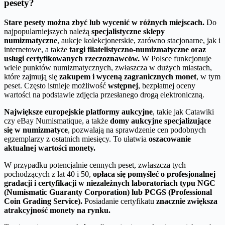
pesety?
Stare pesety można zbyć lub wycenić w różnych miejscach.
Do
najpopularniejszych należą
specjalistyczne sklepy
numizmatyczne
, aukcje kolekcjonerskie, zarówno stacjonarne, jak i
internetowe, a także
targi filatelistyczno-numizmatyczne oraz
usługi certyfikowanych rzeczoznawców.
W Polsce funkcjonuje
wiele punktów numizmatycznych, zwłaszcza w dużych miastach,
które zajmują się
zakupem i wyceną zagranicznych monet
, w tym
peset. Często istnieje możliwość
wstępnej
, bezpłatnej oceny
wartości na podstawie zdjęcia przesłanego drogą elektroniczną.
Największe europejskie platformy aukcyjne
, takie jak Catawiki
czy eBay Numismatique, a także
domy aukcyjne specjalizujące
się w numizmatyce
, pozwalają na sprawdzenie cen podobnych
egzemplarzy z ostatnich miesięcy. To ułatwia
oszacowanie
aktualnej wartości monety.
W przypadku potencjalnie cennych peset, zwłaszcza tych
pochodzących z lat 40 i 50,
opłaca się pomyśleć o profesjonalnej
gradacji i certyfikacji w niezależnych laboratoriach typu NGC
(Numismatic Guaranty Corporation) lub PCGS (Professional
Coin Grading Service).
Posiadanie certyfikatu
znacznie zwiększa
atrakcyjność monety na rynku.