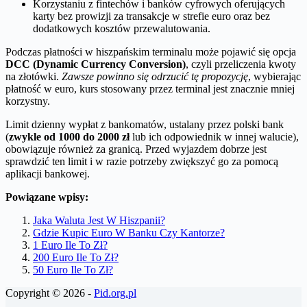
Korzystaniu z fintechów i banków cyfrowych oferujących
karty bez prowizji za transakcje w strefie euro oraz bez
dodatkowych kosztów przewalutowania.
Podczas płatności w hiszpańskim terminalu może pojawić się opcja
DCC (Dynamic Currency Conversion)
, czyli przeliczenia kwoty
na złotówki.
Zawsze powinno się odrzucić tę propozycję
, wybierając
płatność w euro, kurs stosowany przez terminal jest znacznie mniej
korzystny.
Limit dzienny wypłat z bankomatów, ustalany przez polski bank
(
zwykle od 1000 do 2000 zł
lub ich odpowiednik w innej walucie),
obowiązuje również za granicą. Przed wyjazdem dobrze jest
sprawdzić ten limit i w razie potrzeby zwiększyć go za pomocą
aplikacji bankowej.
Powiązane wpisy:
Jaka Waluta Jest W Hiszpanii?
Gdzie Kupic Euro W Banku Czy Kantorze?
1 Euro Ile To Zł?
200 Euro Ile To Zł?
50 Euro Ile To Zł?
Copyright © 2026 -
Pid.org.pl