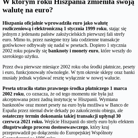
W którym roku Hiszpania zmieniła swoją
walutę na euro?
Hiszpania oficjalnie wprowadziła euro jako walutę
rozliczeniową i elektroniczną 1 stycznia 1999 roku
, stając się
jednym z jedenastu państw założycielskich pierwszej fali strefy
euro. Mimo to, przez następne trzy lata codzienne transakcje
gotówkowe odbywały się nadal w pesetach. Dopiero 1 stycznia
2002 roku pojawiły się
banknoty i monety euro
, które weszły do
szerokiego użytku.
Przez dwa pierwsze miesiące 2002 roku oba środki płatnicze, pesety
i euro, funkcjonowały równolegle. W tym okresie sklepy oraz banki
musiały jednak wydawać resztę wyłącznie w nowej walucie.
Peseta utraciła status prawnego środka płatniczego 1 marca
2002 roku
, co oznacza, że od tego momentu nie była już
akceptowana przez żadną instytucję w Hiszpanii. Wymiana
banknotów oraz monet pesety na euro była możliwa w Banco de
España przez niemal dwie dekady po zakończeniu obiegu, ale
ostateczny termin dokonania takiej transakcji upłynął 30
czerwca 2021 roku.
Wejście Hiszpanii do strefy euro było efektem
długotrwałego procesu dostosowawczego
, który kraj
przeprowadził po dołączeniu do Europejskiej Wspólnoty