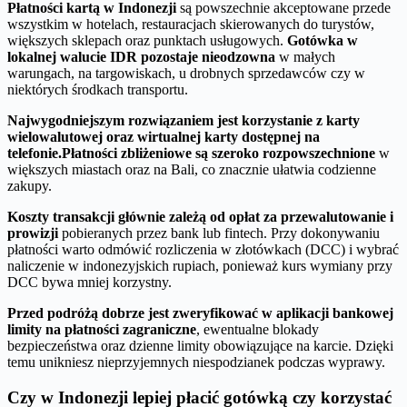
Płatności kartą w Indonezji
są powszechnie akceptowane przede
wszystkim w hotelach, restauracjach skierowanych do turystów,
większych sklepach oraz punktach usługowych.
Gotówka w
lokalnej walucie IDR pozostaje nieodzowna
w małych
warungach, na targowiskach, u drobnych sprzedawców czy w
niektórych środkach transportu.
Najwygodniejszym rozwiązaniem jest korzystanie z karty
wielowalutowej oraz wirtualnej karty dostępnej na
telefonie.
Płatności zbliżeniowe są szeroko rozpowszechnione
w
większych miastach oraz na Bali, co znacznie ułatwia codzienne
zakupy.
Koszty transakcji głównie zależą od opłat za przewalutowanie i
prowizji
pobieranych przez bank lub fintech. Przy dokonywaniu
płatności warto odmówić rozliczenia w złotówkach (DCC) i wybrać
naliczenie w indonezyjskich rupiach, ponieważ kurs wymiany przy
DCC bywa mniej korzystny.
Przed podróżą dobrze jest zweryfikować w aplikacji bankowej
limity na płatności zagraniczne
, ewentualne blokady
bezpieczeństwa oraz dzienne limity obowiązujące na karcie. Dzięki
temu unikniesz nieprzyjemnych niespodzianek podczas wyprawy.
Czy w Indonezji lepiej płacić gotówką czy korzystać