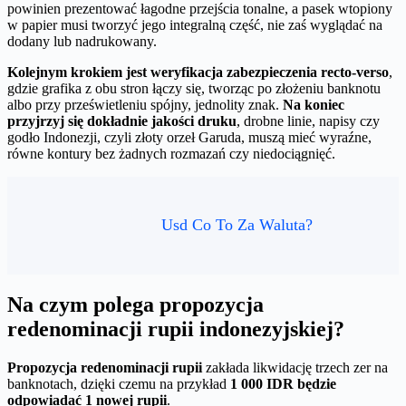
powinien prezentować łagodne przejścia tonalne, a pasek wtopiony
w papier musi tworzyć jego integralną część, nie zaś wyglądać na
dodany lub nadrukowany.
Kolejnym krokiem jest weryfikacja zabezpieczenia recto-verso
,
gdzie grafika z obu stron łączy się, tworząc po złożeniu banknotu
albo przy prześwietleniu spójny, jednolity znak.
Na koniec
przyjrzyj się dokładnie jakości druku
, drobne linie, napisy czy
godło Indonezji, czyli złoty orzeł Garuda, muszą mieć wyraźne,
równe kontury bez żadnych rozmazań czy niedociągnięć.
Usd Co To Za Waluta?
Na czym polega propozycja
redenominacji rupii indonezyjskiej?
Propozycja redenominacji rupii
zakłada likwidację trzech zer na
banknotach, dzięki czemu na przykład
1 000 IDR będzie
odpowiadać 1 nowej rupii
.