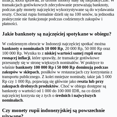
inflacji, która sprawiła, że drobne monety stały się niepraktyczne. W
transakcjach gotówkowych zdecydowanie przeważają banknoty,
podczas gdy monety najczęściej wykorzystywane są do wydawania
reszty. Chociaż rupia formalnie dzieli się na 100 senów, ta jednostka
praktycznie nie funkcjonuje podczas codziennych zakupów i
płatności.
Jakie banknoty są najczęściej spotykane w obiegu?
W codziennym obrocie w Indonezji najczęściej spotkać można
banknoty o nominałach 10 000 Rp
, 20 000 Rp, 50 000 Rp oraz
100 000 Rp. Wynika to z
niskiej wartości samej rupii oraz
rosnącej inflacji
, które sprawiły, że transakcje gotówkowe
przesunęły się w stronę większych nominałów. W praktyce to
właśnie
banknoty 100 000 Rp i 50 000 Rp dominują podczas
zakupów w sklepach
, posiłków w restauracjach czy korzystania z
transportu publicznego. Z kolei mniejsze nominały, takie jak 5 000
Rp czy 1 000 Rp, pojawiają się głównie jako
reszta lub przy
zakupach drobnych produktów
. Choć w obiegu dostępne są
banknoty o wartości od 1 000 do 100 000 IDR, na co dzień
najczęściej korzysta się z tych o
średnich i najwyższych
nominałach
.
Czy monety rupii indonezyjskiej są powszechnie
używane?