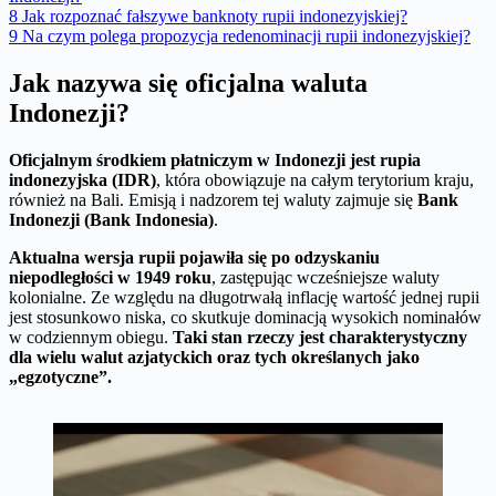
8
Jak rozpoznać fałszywe banknoty rupii indonezyjskiej?
9
Na czym polega propozycja redenominacji rupii indonezyjskiej?
Jak nazywa się oficjalna waluta
Indonezji?
Oficjalnym środkiem płatniczym w Indonezji jest rupia
indonezyjska (IDR)
, która obowiązuje na całym terytorium kraju,
również na Bali. Emisją i nadzorem tej waluty zajmuje się
Bank
Indonezji (Bank Indonesia)
.
Aktualna wersja rupii pojawiła się po odzyskaniu
niepodległości w 1949 roku
, zastępując wcześniejsze waluty
kolonialne. Ze względu na długotrwałą inflację wartość jednej rupii
jest stosunkowo niska, co skutkuje dominacją wysokich nominałów
w codziennym obiegu.
Taki stan rzeczy jest charakterystyczny
dla wielu walut azjatyckich oraz tych określanych jako
„egzotyczne”.