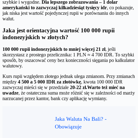
szybkie i wygodne.
Dla lepszego zobrazowania – 1 dolar
amerykański to zazwyczaj kilkadziesiąt tysięcy idr
, co pokazuje,
jak niska jest wartość pojedynczej rupii w porównaniu do innych
walut.
Jaka jest orientacyjna wartość 100 000 rupii
indonezyjskich w złotych?
100 000 rupii indonezyjskich to mniej więcej 21 zł
, jeśli
skorzystasz z prostego przelicznika: 1 PLN ≈ 4 700 IDR. To szybki
sposób, by oszacować ceny bez konieczności sięgania po kalkulator
walutowy.
Kurs rupii względem złotego jednak ulega zmianom. Przy zmianach
między
4 500 a 5 000 IDR za złotówkę
, kwota 100 000 IDR
zazwyczaj mieści się w przedziale
20-22 zł.
Warto też mieć na
uwadze
, że ostateczna suma może różnić się w zależności od marży
narzucanej przez kantor, bank czy aplikację wymiany.
Jaka Waluta Na Bali? -
Obowiązuje