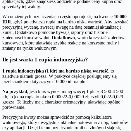
aplikacjach, gdzie znajdziesz oddzielnie podane ceny kupna oraz
sprzedaży tej waluty.
W codziennych przeliczeniach często operuje się na kwocie
10 000
IDR
, gdyż pojedyncza rupia ma bardzo niską wartość. Aby uzyskać
precyzyjną wycenę, zwracaj uwagę na datę ostatniej aktualizacji
kursu. Dodatkowo pomocne bywają raporty oraz historie
zmienności kursów walut.
Dodatkowo
, warto korzystać z alertów
kursowych, które ułatwiają szybką reakcję na korzystne ruchy i
zmiany na rynku walutowym.
Ile jest warta 1 rupia indonezyjska?
1 rupia indonezyjska (1 idr) ma bardzo niską wartość
, to
zaledwie ułamek grosza. W praktyce częściej posługujemy się
przelicznikiem dotyczącym 10 000 idr na pln.
Na przykład
, jeśli kurs wynosi mniej więcej 1 pln ≈ 3 500-4 500
idr, to jedna rupia to około 0,00022-0,00029 zł, czyli 0,022-0,029
grosza. Te liczby mają charakter orientacyjny, ułatwiając ogólne
porównanie.
Precyzyjne kwoty można sprawdzić za pomocą kalkulatora
walutowego, który uwzględnia aktualne notowania z nbp, kantorów
czy aplikacji. Dzięki temu przeliczanie rupii na złotówki staje się