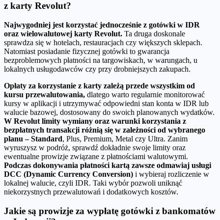
z karty Revolut?
Najwygodniej jest korzystać jednocześnie z gotówki w IDR
oraz wielowalutowej karty Revolut.
Ta druga doskonale
sprawdza się w hotelach, restauracjach czy większych sklepach.
Natomiast posiadanie fizycznej gotówki to gwarancja
bezproblemowych płatności na targowiskach, w warungach, u
lokalnych usługodawców czy przy drobniejszych zakupach.
Opłaty za korzystanie z karty zależą przede wszystkim od
kursu przewalutowania,
dlatego warto regularnie monitorować
kursy w aplikacji i utrzymywać odpowiedni stan konta w IDR lub
walucie bazowej, dostosowany do swoich planowanych wydatków.
W Revolut limity wymiany oraz warunki korzystania z
bezpłatnych transakcji różnią się w zależności od wybranego
planu – Standard
, Plus, Premium, Metal czy Ultra. Zanim
wyruszysz w podróż, sprawdź dokładnie swoje limity oraz
ewentualne prowizje związane z płatnościami walutowymi.
Podczas dokonywania płatności kartą zawsze odmawiaj usługi
DCC (Dynamic Currency Conversion)
i wybieraj rozliczenie w
lokalnej walucie, czyli IDR. Taki wybór pozwoli uniknąć
niekorzystnych przewalutowań i dodatkowych kosztów.
Jakie są prowizje za wypłatę gotówki z bankomatów