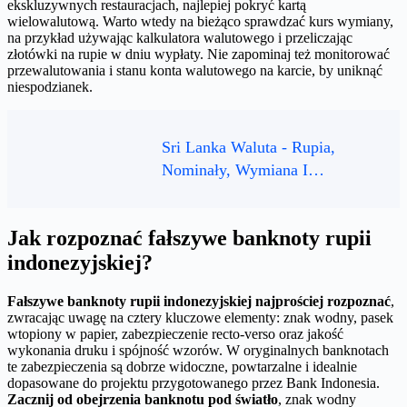
ekskluzywnych restauracjach, najlepiej pokryć kartą
wielowalutową. Warto wtedy na bieżąco sprawdzać kurs wymiany,
na przykład używając kalkulatora walutowego i przeliczając
złotówki na rupie w dniu wypłaty. Nie zapominaj też monitorować
przewalutowania i stanu konta walutowego na karcie, by uniknąć
niespodzianek.
Sri Lanka Waluta - Rupia,
Nominały, Wymiana I…
Jak rozpoznać fałszywe banknoty rupii
indonezyjskiej?
Fałszywe banknoty rupii indonezyjskiej najprościej rozpoznać
,
zwracając uwagę na cztery kluczowe elementy: znak wodny, pasek
wtopiony w papier, zabezpieczenie recto-verso oraz jakość
wykonania druku i spójność wzorów. W oryginalnych banknotach
te zabezpieczenia są dobrze widoczne, powtarzalne i idealnie
dopasowane do projektu przygotowanego przez Bank Indonesia.
Zacznij od obejrzenia banknotu pod światło
, znak wodny