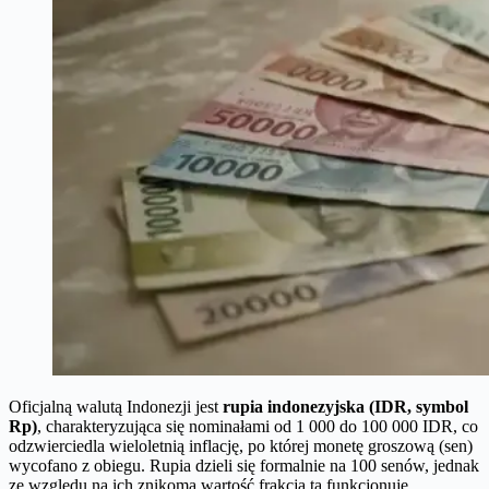
Oficjalną walutą Indonezji jest
rupia indonezyjska (IDR, symbol
Rp)
, charakteryzująca się nominałami od 1 000 do 100 000 IDR, co
odzwierciedla wieloletnią inflację, po której monetę groszową (sen)
wycofano z obiegu. Rupia dzieli się formalnie na 100 senów, jednak
ze względu na ich znikomą wartość frakcja ta funkcjonuje