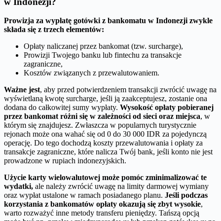
w Indonezji?
Prowizja za wypłatę gotówki z bankomatu w Indonezji zwykle
składa się z trzech elementów:
Opłaty naliczanej przez bankomat (tzw. surcharge),
Prowizji Twojego banku lub fintechu za transakcje
zagraniczne,
Kosztów związanych z przewalutowaniem.
Ważne jest
, aby przed potwierdzeniem transakcji zwrócić uwagę na
wyświetlaną kwotę surcharge, jeśli ją zaakceptujesz, zostanie ona
dodana do całkowitej sumy wypłaty.
Wysokość opłaty pobieranej
przez bankomat różni się w zależności od sieci oraz miejsca
, w
którym się znajdujesz. Zwłaszcza w popularnych turystycznie
rejonach może ona wahać się od 0 do 30 000 IDR za pojedynczą
operację. Do tego dochodzą koszty przewalutowania i opłaty za
transakcje zagraniczne, które nalicza Twój bank, jeśli konto nie jest
prowadzone w rupiach indonezyjskich.
Użycie karty wielowalutowej może pomóc zminimalizować te
wydatki,
ale należy zwrócić uwagę na limity darmowej wymiany
oraz wypłat ustalone w ramach posiadanego planu.
Jeśli podczas
korzystania z bankomatów opłaty okazują się zbyt wysokie
,
warto rozważyć inne metody transferu pieniędzy. Tańszą opcją