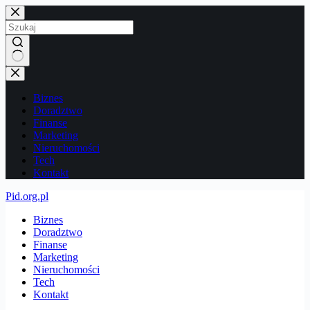
Przejdź
do
treści
Brak
wyników
Biznes
Doradztwo
Finanse
Marketing
Nieruchomości
Tech
Kontakt
Pid.org.pl
Biznes
Doradztwo
Finanse
Marketing
Nieruchomości
Tech
Kontakt