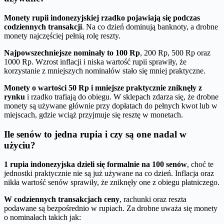
Monety rupii indonezyjskiej rzadko pojawiają się podczas
codziennych transakcji
. Na co dzień dominują banknoty, a drobne
monety najczęściej pełnią rolę reszty.
Najpowszechniejsze nominały to 100 Rp
, 200 Rp, 500 Rp oraz
1000 Rp. Wzrost inflacji i niska wartość rupii sprawiły, że
korzystanie z mniejszych nominałów stało się mniej praktyczne.
Monety o wartości 50 Rp i mniejsze praktycznie zniknęły z
rynku
i rzadko trafiają do obiegu. W sklepach zdarza się, że drobne
monety są używane głównie przy dopłatach do pełnych kwot lub w
miejscach, gdzie wciąż przyjmuje się resztę w monetach.
Ile senów to jedna rupia i czy są one nadal w
użyciu?
1 rupia indonezyjska dzieli się formalnie na 100 senów
, choć te
jednostki praktycznie nie są już używane na co dzień. Inflacja oraz
nikła wartość senów sprawiły, że zniknęły one z obiegu płatniczego.
W codziennych transakcjach ceny
, rachunki oraz reszta
podawane są bezpośrednio w rupiach. Za drobne uważa się monety
o nominałach takich jak: