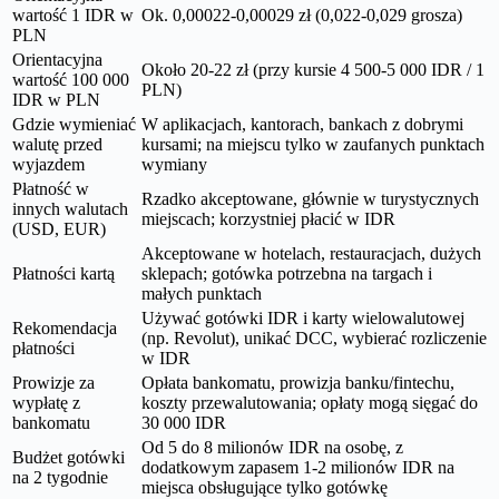
wartość 1 IDR w
Ok. 0,00022-0,00029 zł (0,022-0,029 grosza)
PLN
Orientacyjna
Około 20-22 zł (przy kursie 4 500-5 000 IDR / 1
wartość 100 000
PLN)
IDR w PLN
Gdzie wymieniać
W aplikacjach, kantorach, bankach z dobrymi
walutę przed
kursami; na miejscu tylko w zaufanych punktach
wyjazdem
wymiany
Płatność w
Rzadko akceptowane, głównie w turystycznych
innych walutach
miejscach; korzystniej płacić w IDR
(USD, EUR)
Akceptowane w hotelach, restauracjach, dużych
Płatności kartą
sklepach; gotówka potrzebna na targach i
małych punktach
Używać gotówki IDR i karty wielowalutowej
Rekomendacja
(np. Revolut), unikać DCC, wybierać rozliczenie
płatności
w IDR
Prowizje za
Opłata bankomatu, prowizja banku/fintechu,
wypłatę z
koszty przewalutowania; opłaty mogą sięgać do
bankomatu
30 000 IDR
Od 5 do 8 milionów IDR na osobę, z
Budżet gotówki
dodatkowym zapasem 1-2 milionów IDR na
na 2 tygodnie
miejsca obsługujące tylko gotówkę