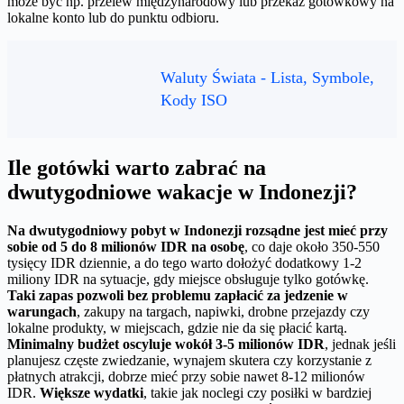
może być np. przelew międzynarodowy lub przekaz gotówkowy na
lokalne konto lub do punktu odbioru.
Waluty Świata - Lista, Symbole,
Kody ISO
Ile gotówki warto zabrać na
dwutygodniowe wakacje w Indonezji?
Na dwutygodniowy pobyt w Indonezji rozsądne jest mieć przy
sobie od 5 do 8 milionów IDR na osobę
, co daje około 350-550
tysięcy IDR dziennie, a do tego warto dołożyć dodatkowy 1-2
miliony IDR na sytuacje, gdy miejsce obsługuje tylko gotówkę.
Taki zapas pozwoli bez problemu zapłacić za jedzenie w
warungach
, zakupy na targach, napiwki, drobne przejazdy czy
lokalne produkty, w miejscach, gdzie nie da się płacić kartą.
Minimalny budżet oscyluje wokół 3-5 milionów IDR
, jednak jeśli
planujesz częste zwiedzanie, wynajem skutera czy korzystanie z
płatnych atrakcji, dobrze mieć przy sobie nawet 8-12 milionów
IDR.
Większe wydatki
, takie jak noclegi czy posiłki w bardziej