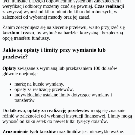
tych transakcji. Dzięki odpowiednim systemom zabezpieczeń i
weryfikacji odbiorcy możemy czuć się pewniej.
Czas realizacji
zazwyczaj wynosi od kilku minut do kilku dni roboczych, w
zależności od wybranej metody oraz jej zasad.
Zanim zdecydujesz się na zlecenie przelewu, warto przyjrzeć się
kosztom
i
czasu
, by wybrać najbardziej korzystną i bezpieczną
opcję transferu funduszy.
Jakie są opłaty i limity przy wymianie lub
przelewie?
Opłaty
związane z wymianą lub przekazaniem 100 dolarów
głównie obejmują:
marżę na kursie wymiany,
opłaty za realizację przelewów,
indywidualnie ustalane limity dotyczące wymiany i
transferów.
Dodatkowo,
opłaty za realizację przelewów
mogą się znacznie
różnić w zależności od wybranej instytucji finansowej. Limity mogą
wynosić od kilku setek do nawet kilku tysięcy dolarów.
Zrozumienie tych kosztów
oraz limitów jest niezwykle ważne.