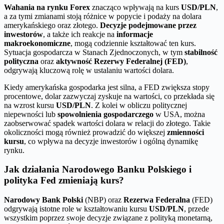
Wahania na rynku Forex
znacząco wpływają na kurs
USD/PLN
,
a za tymi zmianami stoją różnice w popycie i podaży na dolara
amerykańskiego oraz złotego.
Decyzje podejmowane przez
inwestorów
, a także ich reakcje na
informacje
makroekonomiczne
, mogą codziennie kształtować ten kurs.
Sytuacja gospodarcza w Stanach Zjednoczonych, w tym
stabilność
polityczna
oraz
aktywność Rezerwy Federalnej (FED)
,
odgrywają kluczową rolę w ustalaniu wartości dolara.
Kiedy amerykańska gospodarka jest silna, a FED zwiększa stopy
procentowe, dolar zazwyczaj zyskuje na wartości, co przekłada się
na wzrost kursu
USD/PLN
. Z kolei w obliczu politycznej
niepewności lub
spowolnienia gospodarczego
w USA, można
zaobserwować spadek wartości dolara w relacji do złotego. Takie
okoliczności mogą również prowadzić do większej
zmienności
kursu
, co wpływa na decyzje inwestorów i ogólną dynamikę
rynku.
Jak działania Narodowego Banku Polskiego i
polityka Fed zmieniają kurs?
Narodowy Bank Polski
(NBP) oraz
Rezerwa Federalna
(FED)
odgrywają istotne role w kształtowaniu kursu
USD/PLN
, przede
wszystkim poprzez swoje decyzje związane z polityką monetarną,