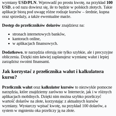
wymiany
USD/PLN
. Wprowadź po prostu kwotę, na przykład
100
USD
, a od razu dowiesz się, ile to będzie w polskich złotych. Takie
aplikacje biorą pod uwagę różne rodzaje kursów – średnie, kupna
oraz sprzedaży, a także ewentualne marże.
Dostęp do przeliczników dolarów
znajdziesz na:
stronach internetowych banków,
kantorach online,
w aplikacjach finansowych.
Dodatkowo
, te narzędzia oferują nie tylko szybkie, ale i precyzyjne
obliczenia. Dzięki nim łatwiej zaplanujesz wymianę walut i lepiej
zarządzisz swoimi finansami.
Jak korzystać z przelicznika walut i kalkulatora
kursu?
Przelicznik walut
oraz
kalkulator kursów
to niezwykle pomocne
narzędzia, które znajdziemy zarówno w Internecie, jak i w różnych
aplikacjach mobilnych. Dzięki nim można szybko przeliczyć
wartość dolarów na złote, korzystając z aktualnych kursów
wymiany. Wystarczy wpisać kwotę, na przykład 100 dolarów, a
system w mgnieniu oka przeliczy ją na złote.