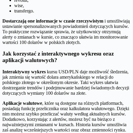
revolut,
wise,
transfergo.
Dostarczają one informacje w czasie rzeczywistym
i umożliwiają
ustawianie spersonalizowanych powiadomień dotyczących kursów.
To praktyczne rozwiązanie sprawia, że użytkownicy otrzymują
alerty o zmianach w kursie, co znacząco ułatwia im monitorowanie
wartości 100 dolarów w polskich złotych.
Jak korzystać z interaktywnego wykresu oraz
aplikacji walutowych?
Interaktywny wykres
kursu USD/PLN daje możliwość śledzenia,
jak zmienia się wartość dolara amerykańskiego w relacji do
polskiego złotego w określonym okresie. Taki wykres ułatwia
dostrzeganie trendów i podejmowanie bardziej świadomych decyzji
dotyczących wymiany 100 dolarów na złote.
Aplikacje walutowe
, które są dostępne na różnych platformach,
posiadają funkcję przelicznika oraz kalkulatora walutowego. Dzięki
nim możesz szybko przeliczać waluty według aktualnych kursów.
Dodatkowo, korzystając z alertów, możesz być na bieżąco z
najważniejszymi zmianami w kursach. Historia kursów umożliwia
zaś analizę wcześniejszych wartości oraz obraz zmienności rynku.