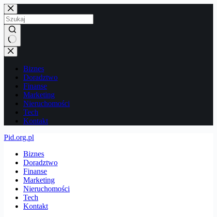
Przejdź
do
treści
Brak
wyników
Biznes
Doradztwo
Finanse
Marketing
Nieruchomości
Tech
Kontakt
Pid.org.pl
Biznes
Doradztwo
Finanse
Marketing
Nieruchomości
Tech
Kontakt