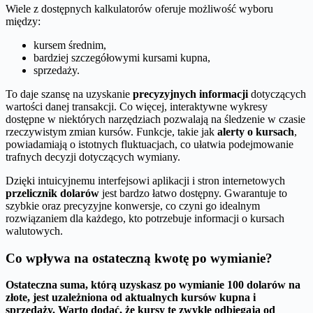
Wiele z dostępnych kalkulatorów oferuje możliwość wyboru
między:
kursem średnim,
bardziej szczegółowymi kursami kupna,
sprzedaży.
To daje szansę na uzyskanie
precyzyjnych informacji
dotyczących
wartości danej transakcji. Co więcej, interaktywne wykresy
dostępne w niektórych narzędziach pozwalają na śledzenie w czasie
rzeczywistym zmian kursów. Funkcje, takie jak
alerty o kursach
,
powiadamiają o istotnych fluktuacjach, co ułatwia podejmowanie
trafnych decyzji dotyczących wymiany.
Dzięki intuicyjnemu interfejsowi aplikacji i stron internetowych
przelicznik dolarów
jest bardzo łatwo dostępny. Gwarantuje to
szybkie oraz precyzyjne konwersje, co czyni go idealnym
rozwiązaniem dla każdego, kto potrzebuje informacji o kursach
walutowych.
Co wpływa na ostateczną kwotę po wymianie?
Ostateczna suma, którą uzyskasz po wymianie 100 dolarów na
złote, jest uzależniona od aktualnych kursów kupna i
sprzedaży.
Warto dodać, że kursy te zwykle odbiegają od