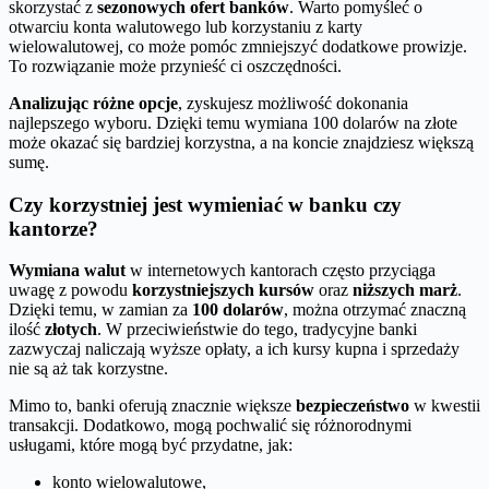
skorzystać z
sezonowych ofert banków
. Warto pomyśleć o
otwarciu konta walutowego lub korzystaniu z karty
wielowalutowej, co może pomóc zmniejszyć dodatkowe prowizje.
To rozwiązanie może przynieść ci oszczędności.
Analizując różne opcje
, zyskujesz możliwość dokonania
najlepszego wyboru. Dzięki temu wymiana 100 dolarów na złote
może okazać się bardziej korzystna, a na koncie znajdziesz większą
sumę.
Czy korzystniej jest wymieniać w banku czy
kantorze?
Wymiana walut
w internetowych kantorach często przyciąga
uwagę z powodu
korzystniejszych kursów
oraz
niższych marż
.
Dzięki temu, w zamian za
100 dolarów
, można otrzymać znaczną
ilość
złotych
. W przeciwieństwie do tego, tradycyjne banki
zazwyczaj naliczają wyższe opłaty, a ich kursy kupna i sprzedaży
nie są aż tak korzystne.
Mimo to, banki oferują znacznie większe
bezpieczeństwo
w kwestii
transakcji. Dodatkowo, mogą pochwalić się różnorodnymi
usługami, które mogą być przydatne, jak:
konto wielowalutowe,