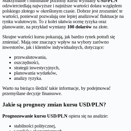
Maksymalne i minimalne poziomy kursu wymiany
USD/PLN
odzwierciedlają najwyższe i najniższe wartości dolara względem
polskiego złotego w określonym czasie. Dobrze jest zrozumieć te
wartości, ponieważ pozwalają one lepiej analizować fluktuacje na
rynku walutowym. To z kolei ułatwia ocenę ryzyka oraz
planowanie, na przykład wymiany
100 dolarów
na złote.
Skrajne wartości kursu pokazują, jak bardzo rynek potrafi się
zmieniać. Mają one znaczący wpływ na wybory zarówno
inwestorów, jak i klientów indywidualnych, dotyczące:
przewalutowania,
oszczędności,
strategii inwestycyjnych,
planowania wydatków,
analizy ryzyka.
Warto na bieżąco śledzić takie informacje, by podejmować
przemyślane decyzje finansowe.
Jakie są prognozy zmian kursu USD/PLN?
Prognozowanie kursu USD/PLN
opiera się na analizie:
stabilności politycznej,