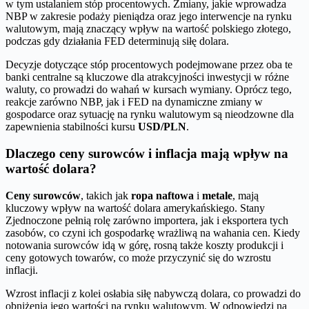
w tym ustalaniem stóp procentowych. Zmiany, jakie wprowadza
NBP w zakresie podaży pieniądza oraz jego interwencje na rynku
walutowym, mają znaczący wpływ na wartość polskiego złotego,
podczas gdy działania FED determinują siłę dolara.
Decyzje dotyczące stóp procentowych podejmowane przez oba te
banki centralne są kluczowe dla atrakcyjności inwestycji w różne
waluty, co prowadzi do wahań w kursach wymiany. Oprócz tego,
reakcje zarówno NBP, jak i FED na dynamiczne zmiany w
gospodarce oraz sytuację na rynku walutowym są nieodzowne dla
zapewnienia stabilności kursu
USD/PLN
.
Dlaczego ceny surowców i inflacja mają wpływ na
wartość dolara?
Ceny surowców
, takich jak
ropa naftowa
i
metale
, mają
kluczowy wpływ na wartość dolara amerykańskiego. Stany
Zjednoczone pełnią rolę zarówno importera, jak i eksportera tych
zasobów, co czyni ich gospodarkę wrażliwą na wahania cen. Kiedy
notowania surowców idą w górę, rosną także koszty produkcji i
ceny gotowych towarów, co może przyczynić się do wzrostu
inflacji.
Wzrost inflacji z kolei osłabia siłę nabywczą dolara, co prowadzi do
obniżenia jego wartości na rynku walutowym. W odpowiedzi na