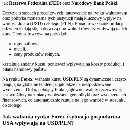
jak
Rezerwa Federalna (FED)
oraz
Narodowy Bank Polski
.
Decyzje o stopach procentowych, interwencje na rynku walutowym
oraz polityka monetarna tych instytucji mają kluczowy wpływ na
wartość dolara (USD) i złotego (PLN). Ponadto wskaźniki inflacji
odzwierciedlają siłę nabywczą obu walut i również wpływają na ich
kurs. Ceny surowców, na przykład:
ropy naftowej,
metali,
ceny produktów rolnych.
kształtują zmiany kursu, ponieważ wpływają na koszty produkcji i
bilans handlowy państw.
Na rynku
Forex
, wahania kursu
USD/PLN
są dynamiczne i często
reagują na globalne tendencje, jak także na niespodziewane
wydarzenia. Dolar, pełniący funkcję głównej waluty rezerwowej,
jest wrażliwy na zmiany w obszarze geopolityki oraz wydarzeniach
finansowych, co automatycznie rzutuje na jego wartość w stosunku
do złotego.
Jak wahania rynku Forex i sytuacja gospodarcza
USA wpływają na USD/PLN?