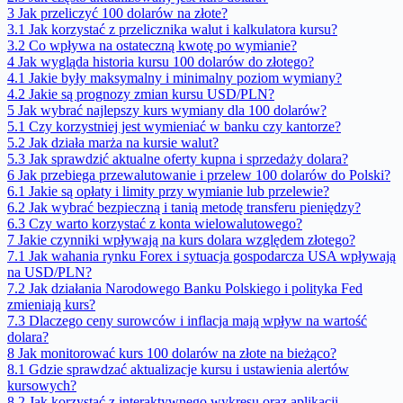
3
Jak przeliczyć 100 dolarów na złote?
3.1
Jak korzystać z przelicznika walut i kalkulatora kursu?
3.2
Co wpływa na ostateczną kwotę po wymianie?
4
Jak wygląda historia kursu 100 dolarów do złotego?
4.1
Jakie były maksymalny i minimalny poziom wymiany?
4.2
Jakie są prognozy zmian kursu USD/PLN?
5
Jak wybrać najlepszy kurs wymiany dla 100 dolarów?
5.1
Czy korzystniej jest wymieniać w banku czy kantorze?
5.2
Jak działa marża na kursie walut?
5.3
Jak sprawdzić aktualne oferty kupna i sprzedaży dolara?
6
Jak przebiega przewalutowanie i przelew 100 dolarów do Polski?
6.1
Jakie są opłaty i limity przy wymianie lub przelewie?
6.2
Jak wybrać bezpieczną i tanią metodę transferu pieniędzy?
6.3
Czy warto korzystać z konta wielowalutowego?
7
Jakie czynniki wpływają na kurs dolara względem złotego?
7.1
Jak wahania rynku Forex i sytuacja gospodarcza USA wpływają
na USD/PLN?
7.2
Jak działania Narodowego Banku Polskiego i polityka Fed
zmieniają kurs?
7.3
Dlaczego ceny surowców i inflacja mają wpływ na wartość
dolara?
8
Jak monitorować kurs 100 dolarów na złote na bieżąco?
8.1
Gdzie sprawdzać aktualizacje kursu i ustawienia alertów
kursowych?
8.2
Jak korzystać z interaktywnego wykresu oraz aplikacji