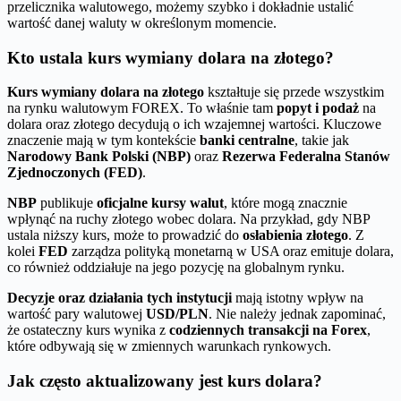
przelicznika walutowego, możemy szybko i dokładnie ustalić
wartość danej waluty w określonym momencie.
Kto ustala kurs wymiany dolara na złotego?
Kurs wymiany dolara na złotego
kształtuje się przede wszystkim
na rynku walutowym FOREX. To właśnie tam
popyt i podaż
na
dolara oraz złotego decydują o ich wzajemnej wartości. Kluczowe
znaczenie mają w tym kontekście
banki centralne
, takie jak
Narodowy Bank Polski (NBP)
oraz
Rezerwa Federalna Stanów
Zjednoczonych (FED)
.
NBP
publikuje
oficjalne kursy walut
, które mogą znacznie
wpłynąć na ruchy złotego wobec dolara. Na przykład, gdy NBP
ustala niższy kurs, może to prowadzić do
osłabienia złotego
. Z
kolei
FED
zarządza polityką monetarną w USA oraz emituje dolara,
co również oddziałuje na jego pozycję na globalnym rynku.
Decyzje oraz działania tych instytucji
mają istotny wpływ na
wartość pary walutowej
USD/PLN
. Nie należy jednak zapominać,
że ostateczny kurs wynika z
codziennych transakcji na Forex
,
które odbywają się w zmiennych warunkach rynkowych.
Jak często aktualizowany jest kurs dolara?