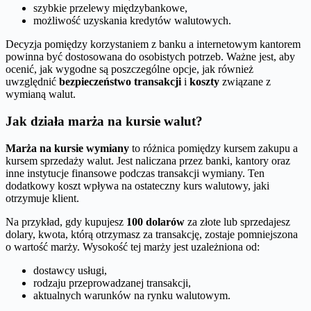
szybkie przelewy międzybankowe,
możliwość uzyskania kredytów walutowych.
Decyzja pomiędzy korzystaniem z banku a internetowym kantorem
powinna być dostosowana do osobistych potrzeb. Ważne jest, aby
ocenić, jak wygodne są poszczególne opcje, jak również
uwzględnić
bezpieczeństwo transakcji
i
koszty
związane z
wymianą walut.
Jak działa marża na kursie walut?
Marża na kursie wymiany
to różnica pomiędzy kursem zakupu a
kursem sprzedaży walut. Jest naliczana przez banki, kantory oraz
inne instytucje finansowe podczas transakcji wymiany. Ten
dodatkowy koszt wpływa na ostateczny kurs walutowy, jaki
otrzymuje klient.
Na przykład, gdy kupujesz
100 dolarów
za złote lub sprzedajesz
dolary, kwota, którą otrzymasz za transakcję, zostaje pomniejszona
o wartość marży. Wysokość tej marży jest uzależniona od:
dostawcy usługi,
rodzaju przeprowadzanej transakcji,
aktualnych warunków na rynku walutowym.