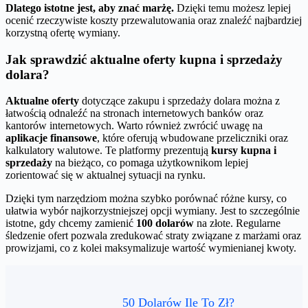
Dlatego istotne jest, aby znać marżę.
Dzięki temu możesz lepiej
ocenić rzeczywiste koszty przewalutowania oraz znaleźć najbardziej
korzystną ofertę wymiany.
Jak sprawdzić aktualne oferty kupna i sprzedaży
dolara?
Aktualne oferty
dotyczące zakupu i sprzedaży dolara można z
łatwością odnaleźć na stronach internetowych banków oraz
kantorów internetowych. Warto również zwrócić uwagę na
aplikacje finansowe
, które oferują wbudowane przeliczniki oraz
kalkulatory walutowe. Te platformy prezentują
kursy kupna i
sprzedaży
na bieżąco, co pomaga użytkownikom lepiej
zorientować się w aktualnej sytuacji na rynku.
Dzięki tym narzędziom można szybko porównać różne kursy, co
ułatwia wybór najkorzystniejszej opcji wymiany. Jest to szczególnie
istotne, gdy chcemy zamienić
100 dolarów
na złote. Regularne
śledzenie ofert pozwala zredukować straty związane z marżami oraz
prowizjami, co z kolei maksymalizuje wartość wymienianej kwoty.
50 Dolarów Ile To Zł?