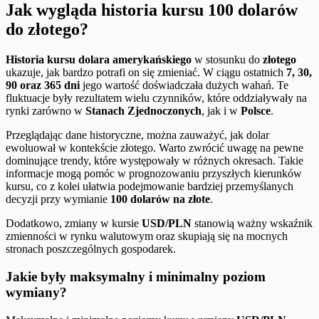
Jak wygląda historia kursu 100 dolarów
do złotego?
Historia kursu dolara amerykańskiego
w stosunku do
złotego
ukazuje, jak bardzo potrafi on się zmieniać. W ciągu ostatnich
7, 30,
90 oraz 365 dni
jego wartość doświadczała dużych wahań. Te
fluktuacje były rezultatem wielu czynników, które oddziaływały na
rynki zarówno w
Stanach Zjednoczonych
, jak i w
Polsce
.
Przeglądając dane historyczne, można zauważyć, jak dolar
ewoluował w kontekście złotego. Warto zwrócić uwagę na pewne
dominujące trendy, które występowały w różnych okresach. Takie
informacje mogą pomóc w prognozowaniu przyszłych kierunków
kursu, co z kolei ułatwia podejmowanie bardziej przemyślanych
decyzji przy wymianie
100 dolarów na złote
.
Dodatkowo, zmiany w kursie
USD/PLN
stanowią ważny wskaźnik
zmienności w rynku walutowym oraz skupiają się na mocnych
stronach poszczególnych gospodarek.
Jakie były maksymalny i minimalny poziom
wymiany?