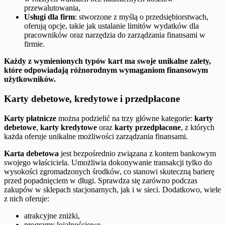
przewalutowania,
Usługi dla firm
: stworzone z myślą o przedsiębiorstwach,
oferują opcje, takie jak ustalanie limitów wydatków dla
pracowników oraz narzędzia do zarządzania finansami w
firmie.
Każdy z wymienionych typów kart ma swoje unikalne zalety,
które odpowiadają różnorodnym wymaganiom finansowym
użytkowników.
Karty debetowe, kredytowe i przedpłacone
Karty płatnicze
można podzielić na trzy główne kategorie:
karty
debetowe
,
karty kredytowe
oraz
karty przedpłacone
, z których
każda oferuje unikalne możliwości zarządzania finansami.
Karta debetowa
jest bezpośrednio związana z kontem bankowym
swojego właściciela. Umożliwia dokonywanie transakcji tylko do
wysokości zgromadzonych środków, co stanowi skuteczną barierę
przed popadnięciem w długi. Sprawdza się zarówno podczas
zakupów w sklepach stacjonarnych, jak i w sieci. Dodatkowo, wiele
z nich oferuje:
atrakcyjne zniżki,
programy lojalnościowe,