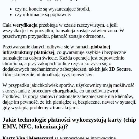
czy na koncie są wystarczające środki,
czy informacje są poprawne.
Cała
weryfikacja
przebiega w czasie rzeczywistym, a jeśli
wszystko jest w porządku, transakcja zostaje zatwierdzona. W
przeciwnym przypadku, płatność zostaje odrzucona.
Przetwarzanie danych odbywa się w ramach
globalnej
infrastruktury płatniczej
, co gwarantuje szybkie i bezpieczne
transakcje na całym świecie. Każda operacja jest odpowiednio
chroniona, a przy zakupach online często korzysta się z
dodatkowych mechanizmów zabezpieczeń, takich jak
3D Secure
,
które skutecznie minimalizują ryzyko oszustw.
W przypadku jakichkolwiek sporów, użytkownicy mają możliwość
skorzystania z procedury
chargeback
, co umożliwia zwrot
środków. Ta opcja stanowi doskonałe zabezpieczenie dla klientów,
dając im pewność, że ich pieniądze są bezpieczne, nawet w sytuacji,
gdy wystąpią problemy z transakcjami.
Jakie technologie płatności wykorzystują karty (chip
EMV, NFC, tokenizacja)?
Karty Visa i Mastercard
są wyposażone w innowacyjne