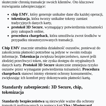
skutecznie chronią transakcje swoich klientów. Oto kluczowe
rozwiązania zabezpieczające:
chip EMV
, który generuje unikalne dane dla każdej operacji,
tokenizacja
, która tworzy unikalne tokeny zamiast
tradycyjnych danych karty,
protokół 3D Secure
, wymagający potwierdzenia tożsamości
przy zakupach online,
procedura chargeback
, która umożliwia zwrot środków w
przypadku nieautoryzowanych transakcji.
Chip EMV
znacznie utrudnia działalność oszustów, ponieważ do
zakończenia płatności potrzebne są jedyne w swoim rodzaju
informacje.
Tokenizacja
zwiększa bezpieczeństwo, nawet jeśli
złodziej przechwyci token, nie zyska dostępu do oryginalnych
danych karty.
Protokół 3D Secure
skutecznie zmniejsza ryzyko
oszustw przez wymaganie potwierdzenia tożsamości.
Procedura
chargeback
stanowi istotny element ochrony konsumentów,
zwiększając ich komfort przy dokonywaniu płatności kartą.
Standardy zabezpieczeń: 3D Secure, chip,
tokenizacja
Standardy bezpieczeństwa
są niezwykle ważne dla ochrony
transakcji realizowanych za pomocą kart
Visa
i
Mastercard
.