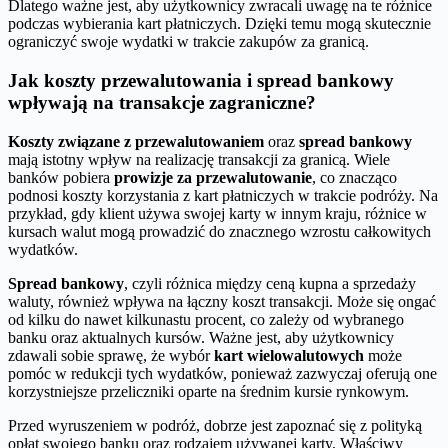
Dlatego ważne jest, aby użytkownicy zwracali uwagę na te różnice
podczas wybierania kart płatniczych. Dzięki temu mogą skutecznie
ograniczyć swoje wydatki w trakcie zakupów za granicą.
Jak koszty przewalutowania i spread bankowy
wpływają na transakcje zagraniczne?
Koszty związane z przewalutowaniem
oraz
spread bankowy
mają istotny wpływ na realizację transakcji za granicą. Wiele
banków pobiera
prowizje za przewalutowanie
, co znacząco
podnosi koszty korzystania z kart płatniczych w trakcie podróży. Na
przykład, gdy klient używa swojej karty w innym kraju, różnice w
kursach walut mogą prowadzić do znacznego wzrostu całkowitych
wydatków.
Spread bankowy
, czyli różnica między ceną kupna a sprzedaży
waluty, również wpływa na łączny koszt transakcji. Może się ongać
od kilku do nawet kilkunastu procent, co zależy od wybranego
banku oraz aktualnych kursów. Ważne jest, aby użytkownicy
zdawali sobie sprawę, że wybór
kart wielowalutowych
może
pomóc w redukcji tych wydatków, ponieważ zazwyczaj oferują one
korzystniejsze przeliczniki oparte na średnim kursie rynkowym.
Przed wyruszeniem w podróż, dobrze jest zapoznać się z polityką
opłat swojego banku oraz rodzajem używanej karty. Właściwy