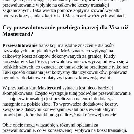
przewalutowanie wpłynie na całkowite koszty transakcji
zagranicznych. Taka wiedza pomoże zoptymalizować wydatki
podczas korzystania z kart Visa i Mastercard w różnych walutach.
Czy przewalutowanie przebiega inaczej dla Visa niż
Mastercard?
Przewalutowanie
transakcji ma istotne znaczenie dla osób
używających kart płatniczych. Może znacząco wpłynąć na
całkowity koszt zakupów dokonywanych za granicą. Kiedy
korzystamy z kart
Visa
, przewalutowanie zazwyczaj odbywa się w
polskich złotych, co oznacza, że transakcje są przeliczane tylko raz.
Taki sposób działania jest korzystny dla użytkowników, ponieważ
ogranicza dodatkowe opłaty związane z konwersją walut.
W przypadku kart
Mastercard
sytuacja jest nieco bardziej
skomplikowana. Często występuje tutaj podwójne przewalutowanie
— najpierw transakcja jest przeliczana na euro lub dolary, a
następnie na polskie złote. To wprowadza dodatkowe koszty,
związane z dalszymi konwersjami walut oraz ewentualnymi
prowizjami, które banki mogą naliczyć na końcowej kwocie.
Obie opcje mogą wiązać się z różnymi opłatami za
przewalutowanie, co w konsekwencji wpływa na koszt transakcji.