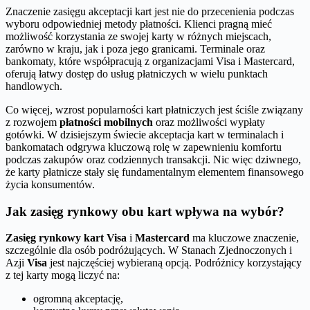
Znaczenie zasięgu akceptacji kart jest nie do przecenienia podczas
wyboru odpowiedniej metody płatności. Klienci pragną mieć
możliwość korzystania ze swojej karty w różnych miejscach,
zarówno w kraju, jak i poza jego granicami. Terminale oraz
bankomaty, które współpracują z organizacjami Visa i Mastercard,
oferują łatwy dostęp do usług płatniczych w wielu punktach
handlowych.
Co więcej, wzrost popularności kart płatniczych jest ściśle związany
z rozwojem
płatności mobilnych
oraz możliwości wypłaty
gotówki. W dzisiejszym świecie akceptacja kart w terminalach i
bankomatach odgrywa kluczową rolę w zapewnieniu komfortu
podczas zakupów oraz codziennych transakcji. Nic więc dziwnego,
że karty płatnicze stały się fundamentalnym elementem finansowego
życia konsumentów.
Jak zasięg rynkowy obu kart wpływa na wybór?
Zasięg rynkowy kart Visa
i
Mastercard
ma kluczowe znaczenie,
szczególnie dla osób podróżujących. W Stanach Zjednoczonych i
Azji
Visa
jest najczęściej wybieraną opcją. Podróżnicy korzystający
z tej karty mogą liczyć na:
ogromną akceptację,