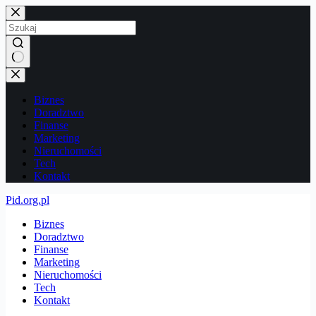
Przejdź
do
treści
Brak
wyników
Biznes
Doradztwo
Finanse
Marketing
Nieruchomości
Tech
Kontakt
Pid.org.pl
Biznes
Doradztwo
Finanse
Marketing
Nieruchomości
Tech
Kontakt