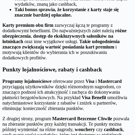
wydatków, znaną jako cashback,
Taki bonus sprawia, że korzystanie z karty staje się
znacznie bardziej opłacalne.
Karty premium obu firm
zazwyczaj łączą te programy z
dodatkowymi benefitami. Do najważniejszych zalet należą
różne
ubezpieczenia
,
dostęp do ekskluzywnych saloników na
lotniskach
oraz inne wyjątkowe usługi.
Takie udogodnienia
znacząco zwiększają wartość posiadania kart premium
i
motywują klientów do wybierania ich w poszukiwaniu
dodatkowych profitów.
Punkty lojalnościowe, rabaty i cashback
Programy lojalnościowe
oferowane przez
Visa
i
Mastercard
przyciągają użytkowników dzięki różnorodnym nagrodom, co
znacząco podnosi ich atrakcyjność i zachęca do dokonywania
płatności bezgotówkowych. Na przykład
Visa Benefit
umożliwia
natychmiastowe korzystanie z rabatów i zniżek u partnerów,
eliminując konieczność zbierania punktów.
Z drugiej strony, program
Mastercard Bezcenne Chwile
pozwala
na zbieranie punktów przy każdej transakcji. Te punkty można
później wymieniać na różne nagrody,
wouchery
czy
cashback
,
czyli zwrot części wydatków, który jest dostępny w niektórych