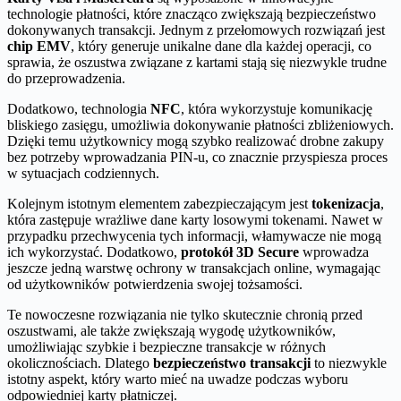
technologie płatności, które znacząco zwiększają bezpieczeństwo
dokonywanych transakcji. Jednym z przełomowych rozwiązań jest
chip EMV
, który generuje unikalne dane dla każdej operacji, co
sprawia, że oszustwa związane z kartami stają się niezwykle trudne
do przeprowadzenia.
Dodatkowo, technologia
NFC
, która wykorzystuje komunikację
bliskiego zasięgu, umożliwia dokonywanie płatności zbliżeniowych.
Dzięki temu użytkownicy mogą szybko realizować drobne zakupy
bez potrzeby wprowadzania PIN-u, co znacznie przyspiesza proces
w sytuacjach codziennych.
Kolejnym istotnym elementem zabezpieczającym jest
tokenizacja
,
która zastępuje wrażliwe dane karty losowymi tokenami. Nawet w
przypadku przechwycenia tych informacji, włamywacze nie mogą
ich wykorzystać. Dodatkowo,
protokół 3D Secure
wprowadza
jeszcze jedną warstwę ochrony w transakcjach online, wymagając
od użytkowników potwierdzenia swojej tożsamości.
Te nowoczesne rozwiązania nie tylko skutecznie chronią przed
oszustwami, ale także zwiększają wygodę użytkowników,
umożliwiając szybkie i bezpieczne transakcje w różnych
okolicznościach. Dlatego
bezpieczeństwo transakcji
to niezwykle
istotny aspekt, który warto mieć na uwadze podczas wyboru
odpowiedniej karty płatniczej.