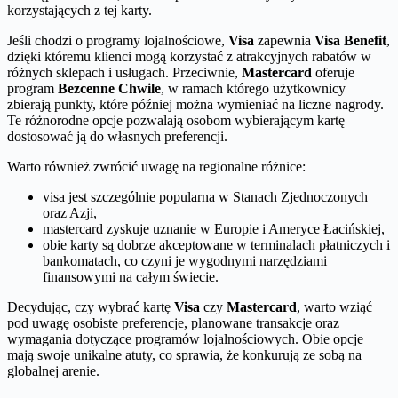
korzystających z tej karty.
Jeśli chodzi o programy lojalnościowe,
Visa
zapewnia
Visa Benefit
,
dzięki któremu klienci mogą korzystać z atrakcyjnych rabatów w
różnych sklepach i usługach. Przeciwnie,
Mastercard
oferuje
program
Bezcenne Chwile
, w ramach którego użytkownicy
zbierają punkty, które później można wymieniać na liczne nagrody.
Te różnorodne opcje pozwalają osobom wybierającym kartę
dostosować ją do własnych preferencji.
Warto również zwrócić uwagę na regionalne różnice:
visa jest szczególnie popularna w Stanach Zjednoczonych
oraz Azji,
mastercard zyskuje uznanie w Europie i Ameryce Łacińskiej,
obie karty są dobrze akceptowane w terminalach płatniczych i
bankomatach, co czyni je wygodnymi narzędziami
finansowymi na całym świecie.
Decydując, czy wybrać kartę
Visa
czy
Mastercard
, warto wziąć
pod uwagę osobiste preferencje, planowane transakcje oraz
wymagania dotyczące programów lojalnościowych. Obie opcje
mają swoje unikalne atuty, co sprawia, że konkurują ze sobą na
globalnej arenie.