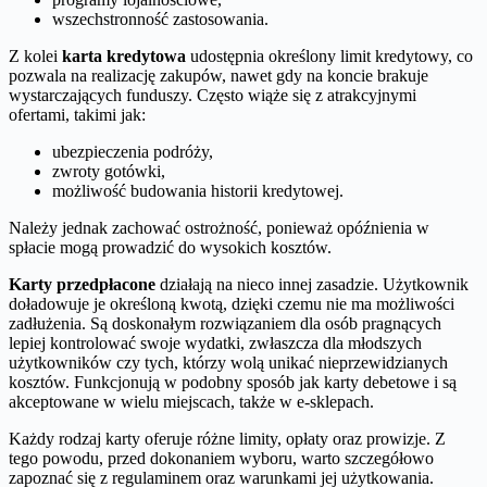
wszechstronność zastosowania.
Z kolei
karta kredytowa
udostępnia określony limit kredytowy, co
pozwala na realizację zakupów, nawet gdy na koncie brakuje
wystarczających funduszy. Często wiąże się z atrakcyjnymi
ofertami, takimi jak:
ubezpieczenia podróży,
zwroty gotówki,
możliwość budowania historii kredytowej.
Należy jednak zachować ostrożność, ponieważ opóźnienia w
spłacie mogą prowadzić do wysokich kosztów.
Karty przedpłacone
działają na nieco innej zasadzie. Użytkownik
doładowuje je określoną kwotą, dzięki czemu nie ma możliwości
zadłużenia. Są doskonałym rozwiązaniem dla osób pragnących
lepiej kontrolować swoje wydatki, zwłaszcza dla młodszych
użytkowników czy tych, którzy wolą unikać nieprzewidzianych
kosztów. Funkcjonują w podobny sposób jak karty debetowe i są
akceptowane w wielu miejscach, także w e-sklepach.
Każdy rodzaj karty oferuje różne limity, opłaty oraz prowizje. Z
tego powodu, przed dokonaniem wyboru, warto szczegółowo
zapoznać się z regulaminem oraz warunkami jej użytkowania.