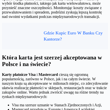
wybór środka płatności, takiego jak karta wielowalutowa, może
przynieść znaczne oszczędności. Monitorując koszty związane z
przewalutowaniem i spreadem, podróżni zyskują lepszą kontrolę
nad swoimi wydatkami podczas międzynarodowych transakcji.
Gdzie Kupic Euro W Banku Czy
Kantorze?
Która karta jest szerzej akceptowana w
Polsce i na świecie?
Karty płatnicze Visa
i
Mastercard
cieszą się ogromną
popularnością, zarówno w Polsce, jak i na całym świecie. W
naszym kraju są akceptowane w milionach miejsc, co zdecydowanie
ułatwia realizację płatności w sklepach, restauracjach oraz w trakcie
zakupów online. Warto jednak zwrócić uwagę na różne trendy na
rynkach międzynarodowych:
Visa ma szersze uznanie w Stanach Zjednoczonych i Azji,
Mastercard przoduje w Europie i Ameryce Łacińskiej.