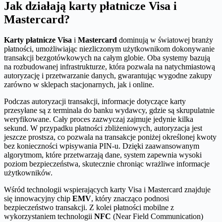
Jak działają karty płatnicze Visa i
Mastercard?
Karty płatnicze Visa
i
Mastercard
dominują w światowej branży
płatności, umożliwiając niezliczonym użytkownikom dokonywanie
transakcji bezgotówkowych na całym globie. Oba systemy bazują
na rozbudowanej infrastrukturze, która pozwala na natychmiastową
autoryzację i przetwarzanie danych, gwarantując wygodne zakupy
zarówno w sklepach stacjonarnych, jak i online.
Podczas autoryzacji transakcji, informacje dotyczące karty
przesyłane są z terminala do banku wydawcy, gdzie są skrupulatnie
weryfikowane. Cały proces zazwyczaj zajmuje jedynie kilka
sekund. W przypadku płatności zbliżeniowych, autoryzacja jest
jeszcze prostsza, co pozwala na transakcje poniżej określonej kwoty
bez konieczności wpisywania PIN-u. Dzięki zaawansowanym
algorytmom, które przetwarzają dane, system zapewnia wysoki
poziom bezpieczeństwa, skutecznie chroniąc wrażliwe informacje
użytkowników.
Wśród technologii wspierających karty Visa i Mastercard znajduje
się innowacyjny chip
EMV
, który znacząco podnosi
bezpieczeństwo transakcji. Z kolei płatności mobilne z
wykorzystaniem technologii
NFC
(Near Field Communication)