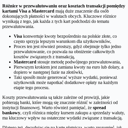
Różnice w przewalutowaniu oraz kosztach transakcji pomiędzy
kartami Visa a Mastercard
mają duże znaczenie dla osób
dokonujących płatności w walutach obcych. Kluczowe różnice
wynikają z tego, jak każda z tych kart podchodzi do tematu
przewalutowania.
Visa
konwertuje kwoty bezpośrednio na polskie złote, co
często sprzyja lepszym warunkom dla użytkowników,
Proces ten jest również prostszy, gdyż obejmuje tylko jedno
przewalutowanie, co pozwala na obniżenie całkowitych
kosztów związanych z transakcją,
Mastercard
stosuje metodę podwójnego przewalutowania,
Pierwszym krokiem jest zamiana kwoty na euro lub dolary, a
dopiero w następnej fazie na złotówki,
Taki sposób może generować wyższe wydatki, ponieważ
użytkownik może napotkać dodatkowe opłaty na każdym
etapie tego procesu.
Koszty przewalutowania są także zależne od prowizji, jakie
pobierają banki, które mogą się znacznie różnić w zależności od
instytucji finansowej. Warto również pamiętać, że
spread
bankowy
, czyli różnica między kursem zakupu a sprzedaży waluty,
ma kluczowy wpływ na ostateczne wydatki związane z transakcją.
Dlatego też, decydując się na kartę płatniczą, warto zrozumieć, jak