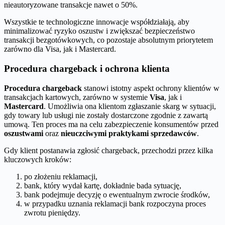
nieautoryzowane transakcje nawet o 50%.
Wszystkie te technologiczne innowacje współdziałają, aby
minimalizować ryzyko oszustw i zwiększać bezpieczeństwo
transakcji bezgotówkowych, co pozostaje absolutnym priorytetem
zarówno dla Visa, jak i Mastercard.
Procedura chargeback i ochrona klienta
Procedura chargeback
stanowi istotny aspekt ochrony klientów w
transakcjach kartowych, zarówno w systemie
Visa
, jak i
Mastercard
. Umożliwia ona klientom zgłaszanie skarg w sytuacji,
gdy towary lub usługi nie zostały dostarczone zgodnie z zawartą
umową. Ten proces ma na celu zabezpieczenie konsumentów przed
oszustwami
oraz
nieuczciwymi praktykami sprzedawców
.
Gdy klient postanawia zgłosić chargeback, przechodzi przez kilka
kluczowych kroków:
po złożeniu reklamacji,
bank, który wydał kartę, dokładnie bada sytuację,
bank podejmuje decyzję o ewentualnym zwrocie środków,
w przypadku uznania reklamacji bank rozpoczyna proces
zwrotu pieniędzy.