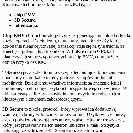
Kluczowe technologie, które to umożliwiają, to:
chip EMV
,
3D Secure
,
tokenizacja
.
Chip EMV
chroni transakcje fizyczne, generując unikalne kody dla
każdej operacji. Dzięki temu, nawet w sytuacji kradzieży karty,
dokonanie nieautoryzowanej transakcji staje się na tyle trudne, że
zniechęca potencjalnych złodziei. W Polsce około 90% kart
płatniczych jest już wyposażonych w chip EMV, co wyraźnie
obniża ryzyko oszustw.
Tokenizacja
, z kolei, to innowacyjna technologia, która zamienia
dane karty na unikalne tokeny podczas zakupów online lub
mobilnych. Dzięki temu wrażliwe informacje są znacznie lepiej
chronione, co eliminuje ryzyko ich przypadkowego ujawnienia. W
obliczu rosnącej liczby oszustw internetowych, tokenizacja jest
kluczowym elementem zabezpieczającym.
3D Secure
to z kolei protokół, który wprowadza dodatkową
warstwę ochrony w trakcie zakupów online. Użytkownicy muszą
często potwierdzić swoją tożsamość, wpisując jednorazowy kod,
który jest przesyłany na ich telefon lub adres e-mail. Statystyki
pokazują, że wdrożenie 3D Secure może zredukować