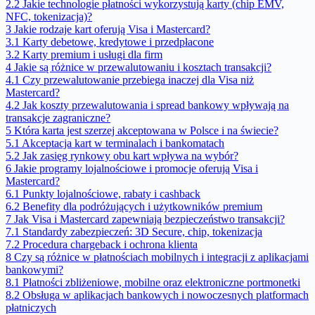
2.2
Jakie technologie płatności wykorzystują karty (chip EMV,
NFC, tokenizacja)?
3
Jakie rodzaje kart oferują Visa i Mastercard?
3.1
Karty debetowe, kredytowe i przedpłacone
3.2
Karty premium i usługi dla firm
4
Jakie są różnice w przewalutowaniu i kosztach transakcji?
4.1
Czy przewalutowanie przebiega inaczej dla Visa niż
Mastercard?
4.2
Jak koszty przewalutowania i spread bankowy wpływają na
transakcje zagraniczne?
5
Która karta jest szerzej akceptowana w Polsce i na świecie?
5.1
Akceptacja kart w terminalach i bankomatach
5.2
Jak zasięg rynkowy obu kart wpływa na wybór?
6
Jakie programy lojalnościowe i promocje oferują Visa i
Mastercard?
6.1
Punkty lojalnościowe, rabaty i cashback
6.2
Benefity dla podróżujących i użytkowników premium
7
Jak Visa i Mastercard zapewniają bezpieczeństwo transakcji?
7.1
Standardy zabezpieczeń: 3D Secure, chip, tokenizacja
7.2
Procedura chargeback i ochrona klienta
8
Czy są różnice w płatnościach mobilnych i integracji z aplikacjami
bankowymi?
8.1
Płatności zbliżeniowe, mobilne oraz elektroniczne portmonetki
8.2
Obsługa w aplikacjach bankowych i nowoczesnych platformach
płatniczych