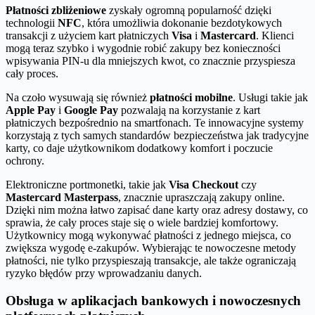
Płatności zbliżeniowe
zyskały ogromną popularność dzięki
technologii
NFC
, która umożliwia dokonanie bezdotykowych
transakcji z użyciem kart płatniczych
Visa
i
Mastercard
. Klienci
mogą teraz szybko i wygodnie robić zakupy bez konieczności
wpisywania PIN-u dla mniejszych kwot, co znacznie przyspiesza
cały proces.
Na czoło wysuwają się również
płatności mobilne
. Usługi takie jak
Apple Pay
i
Google Pay
pozwalają na korzystanie z kart
płatniczych bezpośrednio na smartfonach. Te innowacyjne systemy
korzystają z tych samych standardów bezpieczeństwa jak tradycyjne
karty, co daje użytkownikom dodatkowy komfort i poczucie
ochrony.
Elektroniczne portmonetki, takie jak
Visa Checkout
czy
Mastercard Masterpass
, znacznie upraszczają zakupy online.
Dzięki nim można łatwo zapisać dane karty oraz adresy dostawy, co
sprawia, że cały proces staje się o wiele bardziej komfortowy.
Użytkownicy mogą wykonywać płatności z jednego miejsca, co
zwiększa wygodę e-zakupów. Wybierając te nowoczesne metody
płatności, nie tylko przyspieszają transakcje, ale także ograniczają
ryzyko błędów przy wprowadzaniu danych.
Obsługa w aplikacjach bankowych i nowoczesnych