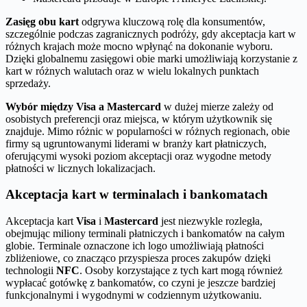
Zasięg obu kart
odgrywa kluczową rolę dla konsumentów,
szczególnie podczas zagranicznych podróży, gdy akceptacja kart w
różnych krajach może mocno wpłynąć na dokonanie wyboru.
Dzięki globalnemu zasięgowi obie marki umożliwiają korzystanie z
kart w różnych walutach oraz w wielu lokalnych punktach
sprzedaży.
Wybór między Visa a Mastercard
w dużej mierze zależy od
osobistych preferencji oraz miejsca, w którym użytkownik się
znajduje. Mimo różnic w popularności w różnych regionach, obie
firmy są ugruntowanymi liderami w branży kart płatniczych,
oferującymi wysoki poziom akceptacji oraz wygodne metody
płatności w licznych lokalizacjach.
Akceptacja kart w terminalach i bankomatach
Akceptacja kart
Visa
i
Mastercard
jest niezwykle rozległa,
obejmując miliony terminali płatniczych i bankomatów na całym
globie. Terminale oznaczone ich logo umożliwiają płatności
zbliżeniowe, co znacząco przyspiesza proces zakupów dzięki
technologii
NFC
. Osoby korzystające z tych kart mogą również
wypłacać gotówkę z bankomatów, co czyni je jeszcze bardziej
funkcjonalnymi i wygodnymi w codziennym użytkowaniu.