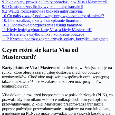
9
Jakie opłaty, prowizje i limity obowiązują w Visa i Mastercard?
9.1
Opłaty roczne, limity wypłat i limity transakcji
9.2
Waluta rozliczeniowa i blokada autoryzacyjna
10
Co należy wziąć pod uwagę przy wyborze karty płatniczej?
10.1
Personalizacja karty i zarządzanie finansami
10.2
Dodatkowe ubezpieczenia i usługi bankowe
11
Kiedy lepiej wybrać kartę Visa, a kiedy Mastercard?
11.1
Preferencje użytkownika i konkretne potrzeby
11.2
Kwestie podróży zagranicznych, opłaty, korzyści i integracje
Czym różni się karta Visa od
Mastercard?
Karty płatnicze Visa
i
Mastercard
to dwie najważniejsze opcje na
rynku, które oferują szereg usług dostosowanych do potrzeb
użytkowników. Choć obie mają wiele wspólnych cech, występują
także kluczowe różnice w zakresie rozliczeń oraz programów
lojalnościowych.
Visa dokonuje rozliczeń bezpośrednio w polskich złotych (PLN), co
pozwala użytkownikom w Polsce uniknąć dodatkowych opłat za
przewalutowanie. Z kolei Mastercard przeprowadza transakcje
poprzez podwójne przewalutowanie – najpierw na euro lub dolara,
a następnie na PLN, co może prowadzić do wyższych kosztów dla