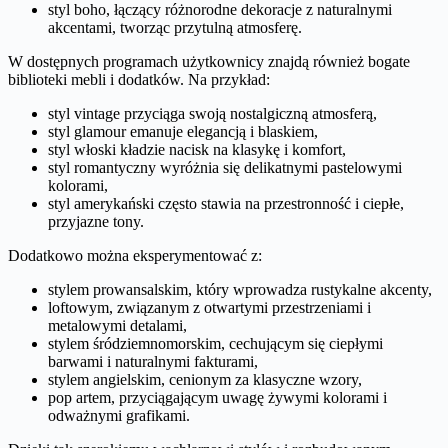
styl boho, łączący różnorodne dekoracje z naturalnymi
akcentami, tworząc przytulną atmosferę.
W dostępnych programach użytkownicy znajdą również bogate
biblioteki mebli i dodatków. Na przykład:
styl vintage przyciąga swoją nostalgiczną atmosferą,
styl glamour emanuje elegancją i blaskiem,
styl włoski kładzie nacisk na klasykę i komfort,
styl romantyczny wyróżnia się delikatnymi pastelowymi
kolorami,
styl amerykański często stawia na przestronność i ciepłe,
przyjazne tony.
Dodatkowo można eksperymentować z:
stylem prowansalskim, który wprowadza rustykalne akcenty,
loftowym, związanym z otwartymi przestrzeniami i
metalowymi detalami,
stylem śródziemnomorskim, cechującym się ciepłymi
barwami i naturalnymi fakturami,
stylem angielskim, cenionym za klasyczne wzory,
pop artem, przyciągającym uwagę żywymi kolorami i
odważnymi grafikami.