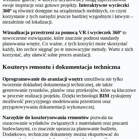
swoje inspiracje oraz gotowe projekty.
Interaktywne wycieczki
360º
są również dostępne na urządzeniach mobilnych, co czyni
korzystanie z tych narzędzi jeszcze bardziej wygodnym i łatwym –
niezależnie od lokalizacji.
Wizualizacja przestrzeni za pomocą VR i wycieczek 360º
to
nowoczesne rozwiązanie, które znacznie podnosi standardy
planowania wnętrz. Co ważne, z tych korzyści może skorzystać
każdy, kto zechce sięgnąć po te innowacyjne metody. Warto z nich
korzystać, aby ułatwić sobie proces aranżacji.
Kosztorys remontu i dokumentacja techniczna
Oprogramowanie do aranżacji wnętrz
umożliwia nie tylko
tworzenie dokładnej dokumentacji technicznej, ale także
generowanie rysunków, planów oraz przekrojów, które są kluczowe
w procesie realizacji projektu. Dzięki technologii
BIM
zyskujemy
możliwość precyzyjnego modelowania przestrzeni oraz
przygotowywania dokumentacji wykonawczej.
Narzędzie do kosztorysowania remontów
pozwala na
oszacowanie wydatków związanych z materiałami oraz pracami
budowlanymi, co znacznie upraszcza planowanie budżetu.
Dodatkowo, techniczne dokumenty można eksportować do