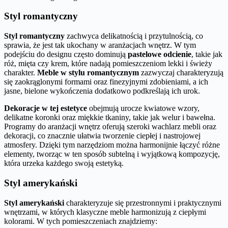
Styl romantyczny
Styl romantyczny
zachwyca delikatnością i przytulnością, co
sprawia, że jest tak ukochany w aranżacjach wnętrz. W tym
podejściu do designu często dominują
pastelowe odcienie
, takie jak
róż, mięta czy krem, które nadają pomieszczeniom lekki i świeży
charakter.
Meble w stylu romantycznym
zazwyczaj charakteryzują
się zaokrąglonymi formami oraz finezyjnymi zdobieniami, a ich
jasne, bielone wykończenia dodatkowo podkreślają ich urok.
Dekoracje w tej estetyce
obejmują urocze kwiatowe wzory,
delikatne koronki oraz miękkie tkaniny, takie jak welur i bawełna.
Programy do aranżacji wnętrz oferują szeroki wachlarz mebli oraz
dekoracji, co znacznie ułatwia tworzenie ciepłej i nastrojowej
atmosfery. Dzięki tym narzędziom można harmonijnie łączyć różne
elementy, tworząc w ten sposób subtelną i wyjątkową kompozycję,
która urzeka każdego swoją estetyką.
Styl amerykański
Styl amerykański
charakteryzuje się przestronnymi i praktycznymi
wnętrzami, w których klasyczne meble harmonizują z ciepłymi
kolorami. W tych pomieszczeniach znajdziemy: