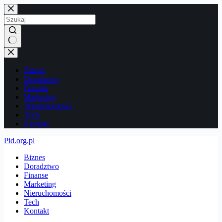
Przejdź
do
treści
Brak
wyników
Biznes
Doradztwo
Finanse
Marketing
Nieruchomości
Tech
Kontakt
Pid.org.pl
Biznes
Doradztwo
Finanse
Marketing
Nieruchomości
Tech
Kontakt