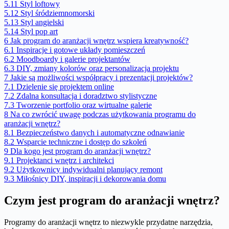
5.11
Styl loftowy
5.12
Styl śródziemnomorski
5.13
Styl angielski
5.14
Styl pop art
6
Jak program do aranżacji wnętrz wspiera kreatywność?
6.1
Inspiracje i gotowe układy pomieszczeń
6.2
Moodboardy i galerie projektantów
6.3
DIY, zmiany kolorów oraz personalizacja projektu
7
Jakie są możliwości współpracy i prezentacji projektów?
7.1
Dzielenie się projektem online
7.2
Zdalna konsultacja i doradztwo stylistyczne
7.3
Tworzenie portfolio oraz wirtualne galerie
8
Na co zwrócić uwagę podczas użytkowania programu do
aranżacji wnętrz?
8.1
Bezpieczeństwo danych i automatyczne odnawianie
8.2
Wsparcie techniczne i dostęp do szkoleń
9
Dla kogo jest program do aranżacji wnętrz?
9.1
Projektanci wnętrz i architekci
9.2
Użytkownicy indywidualni planujący remont
9.3
Miłośnicy DIY, inspiracji i dekorowania domu
Czym jest program do aranżacji wnętrz?
Programy do aranżacji wnętrz to niezwykle przydatne narzędzia,