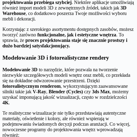
projektowania przebiega szybciej
. Niektóre aplikacje umożliwiają
również import modeli 3D z zewnętrznych źródeł, takich jak
3D
Warehouse
, co dodatkowo poszerza Twoje możliwości wyboru
mebli i dekoracji.
Korzystając z szerokiego asortymentu dostępnych zasobów, możesz
tworzyć zarówno
funkcjonalne, jak i estetyczne wnętrza
. To
sprawia, że
proces projektowania staje się znacznie prostszy i
dużo bardziej satysfakcjonujący.
Modelowanie 3D i fotorealistyczne rendery
Modelowanie 3D
to narzędzie, które pozwala na tworzenie
niezwykle szczegółowych modeli wnętrz oraz mebli, co przekłada
się na dokładne odwzorowanie przestrzeni. Dzięki
fotorealistycznym renderom
, wykorzystującym zaawansowane
silniki takie jak
V-Ray
,
Blender (Cycles)
czy
3ds Max
, możemy
uzyskać imponującą jakość wizualizacji, często w rozdzielczości
4K
.
Te realistyczne wizualizacje nie tylko przedstawiają autentyczne
materiały, oświetlenie i kolory, ale również wspierają w
podejmowaniu świadomych decyzji podczas aranżacji. Co więcej,
nowoczesne programy do projektowania wnętrz wprowadzają
również: