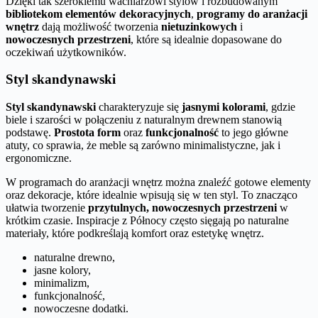
Dzięki tak szerokiemu wachlarzowi stylów i rozbudowanym
bibliotekom elementów dekoracyjnych
,
programy do aranżacji
wnętrz
dają możliwość tworzenia
nietuzinkowych
i
nowoczesnych przestrzeni
, które są idealnie dopasowane do
oczekiwań użytkowników.
Styl skandynawski
Styl skandynawski
charakteryzuje się
jasnymi kolorami
, gdzie
biele i szarości w połączeniu z naturalnym drewnem stanowią
podstawę.
Prostota form
oraz
funkcjonalność
to jego główne
atuty, co sprawia, że meble są zarówno minimalistyczne, jak i
ergonomiczne.
W programach do aranżacji wnętrz można znaleźć gotowe elementy
oraz dekoracje, które idealnie wpisują się w ten styl. To znacząco
ułatwia tworzenie
przytulnych, nowoczesnych przestrzeni
w
krótkim czasie. Inspiracje z Północy często sięgają po naturalne
materiały, które podkreślają komfort oraz estetykę wnętrz.
naturalne drewno,
jasne kolory,
minimalizm,
funkcjonalność,
nowoczesne dodatki.