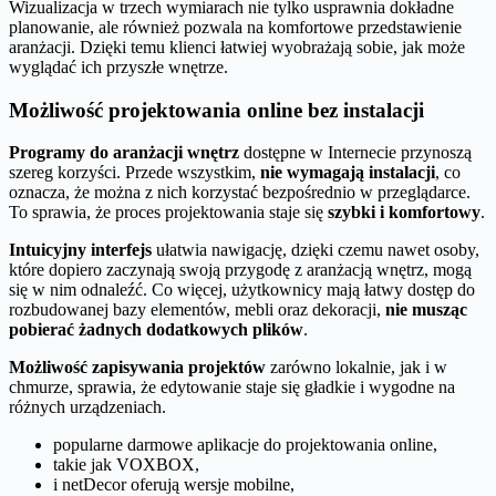
Wizualizacja w trzech wymiarach nie tylko usprawnia dokładne
planowanie, ale również pozwala na komfortowe przedstawienie
aranżacji. Dzięki temu klienci łatwiej wyobrażają sobie, jak może
wyglądać ich przyszłe wnętrze.
Możliwość projektowania online bez instalacji
Programy do aranżacji wnętrz
dostępne w Internecie przynoszą
szereg korzyści. Przede wszystkim,
nie wymagają instalacji
, co
oznacza, że można z nich korzystać bezpośrednio w przeglądarce.
To sprawia, że proces projektowania staje się
szybki i komfortowy
.
Intuicyjny interfejs
ułatwia nawigację, dzięki czemu nawet osoby,
które dopiero zaczynają swoją przygodę z aranżacją wnętrz, mogą
się w nim odnaleźć. Co więcej, użytkownicy mają łatwy dostęp do
rozbudowanej bazy elementów, mebli oraz dekoracji,
nie musząc
pobierać żadnych dodatkowych plików
.
Możliwość zapisywania projektów
zarówno lokalnie, jak i w
chmurze, sprawia, że edytowanie staje się gładkie i wygodne na
różnych urządzeniach.
popularne darmowe aplikacje do projektowania online,
takie jak VOXBOX,
i netDecor oferują wersje mobilne,