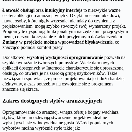
Łatwość obsługi
oraz
intuicyjny interfejs
to niezwykle ważne
cechy aplikacji do aranżacji wnętrz. Dzięki prostemu układowi,
nawet osoby, które nigdy wcześniej nie miały do czynienia z
projektowaniem, mogą szybko stworzyć swój wymarzony projekt.
Programy te dysponują funkcjonalnymi narzędziami i przejrzystymi
menu, co czyni korzystanie z nich przyjemnym doświadczeniem.
Zmiany w projekcie można wprowadzać błyskawicznie
, co
znacząco podnosi komfort pracy.
Dodatkowo,
wysokiej wydajności oprogramowanie
pozwala na
szybkie wdrażanie twórczych pomysłów. Wiele darmowych
aplikacji dostępnych w Internecie charakteryzuje się uproszczoną
obsługą, co otwiera je na szeroką grupę użytkowników. Takie
rozwiązania sprawiają, że proces projektowania jest dużo bardziej
efektywny, a czas potrzebny na oswojenie się z programem
znacznie się skraca.
Zakres dostępnych stylów aranżacyjnych
Oprogramowanie do aranżacji wnętrz oferuje bogaty wachlarz
stylów, które umożliwiają stworzenie projektów idealnie
wpisujących się w indywidualne gusta. Wśród popularnych
wyborów można wyróżnić style takie jak: