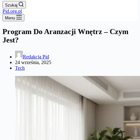
Szukaj
Pid.org.pl
Menu
Program Do Aranzacji Wnętrz – Czym
Jest?
Redakcja Pid
24 września, 2025
Tech