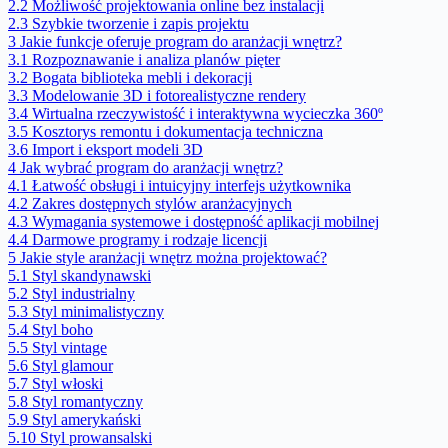
2.2
Możliwość projektowania online bez instalacji
2.3
Szybkie tworzenie i zapis projektu
3
Jakie funkcje oferuje program do aranżacji wnętrz?
3.1
Rozpoznawanie i analiza planów pięter
3.2
Bogata biblioteka mebli i dekoracji
3.3
Modelowanie 3D i fotorealistyczne rendery
3.4
Wirtualna rzeczywistość i interaktywna wycieczka 360º
3.5
Kosztorys remontu i dokumentacja techniczna
3.6
Import i eksport modeli 3D
4
Jak wybrać program do aranżacji wnętrz?
4.1
Łatwość obsługi i intuicyjny interfejs użytkownika
4.2
Zakres dostępnych stylów aranżacyjnych
4.3
Wymagania systemowe i dostępność aplikacji mobilnej
4.4
Darmowe programy i rodzaje licencji
5
Jakie style aranżacji wnętrz można projektować?
5.1
Styl skandynawski
5.2
Styl industrialny
5.3
Styl minimalistyczny
5.4
Styl boho
5.5
Styl vintage
5.6
Styl glamour
5.7
Styl włoski
5.8
Styl romantyczny
5.9
Styl amerykański
5.10
Styl prowansalski