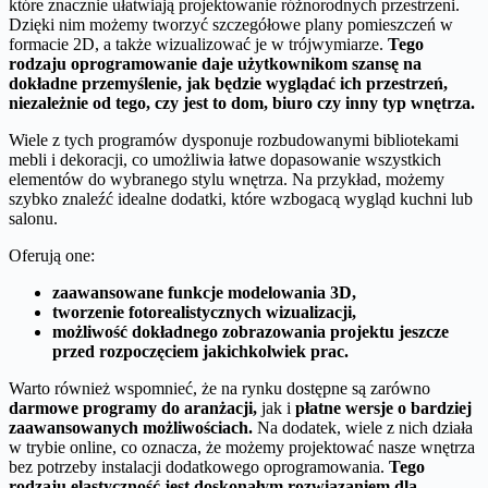
które znacznie ułatwiają projektowanie różnorodnych przestrzeni.
Dzięki nim możemy tworzyć szczegółowe plany pomieszczeń w
formacie 2D, a także wizualizować je w trójwymiarze.
Tego
rodzaju oprogramowanie daje użytkownikom szansę na
dokładne przemyślenie, jak będzie wyglądać ich przestrzeń,
niezależnie od tego, czy jest to dom, biuro czy inny typ wnętrza.
Wiele z tych programów dysponuje rozbudowanymi bibliotekami
mebli i dekoracji, co umożliwia łatwe dopasowanie wszystkich
elementów do wybranego stylu wnętrza. Na przykład, możemy
szybko znaleźć idealne dodatki, które wzbogacą wygląd kuchni lub
salonu.
Oferują one:
zaawansowane funkcje modelowania 3D,
tworzenie fotorealistycznych wizualizacji,
możliwość dokładnego zobrazowania projektu jeszcze
przed rozpoczęciem jakichkolwiek prac.
Warto również wspomnieć, że na rynku dostępne są zarówno
darmowe programy do aranżacji,
jak i
płatne wersje o bardziej
zaawansowanych możliwościach.
Na dodatek, wiele z nich działa
w trybie online, co oznacza, że możemy projektować nasze wnętrza
bez potrzeby instalacji dodatkowego oprogramowania.
Tego
rodzaju elastyczność jest doskonałym rozwiązaniem dla