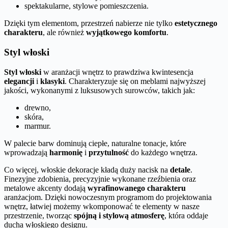
spektakularne, stylowe pomieszczenia.
Dzięki tym elementom, przestrzeń nabierze nie tylko
estetycznego
charakteru
, ale również
wyjątkowego komfortu
.
Styl włoski
Styl włoski
w aranżacji wnętrz to prawdziwa kwintesencja
elegancji
i
klasyki
. Charakteryzuje się on meblami najwyższej
jakości, wykonanymi z luksusowych surowców, takich jak:
drewno,
skóra,
marmur.
W palecie barw dominują ciepłe, naturalne tonacje, które
wprowadzają
harmonię
i
przytulność
do każdego wnętrza.
Co więcej, włoskie dekoracje kładą duży nacisk na
detale
.
Finezyjne zdobienia, precyzyjnie wykonane rzeźbienia oraz
metalowe akcenty dodają
wyrafinowanego charakteru
aranżacjom. Dzięki nowoczesnym programom do projektowania
wnętrz, łatwiej możemy wkomponować te elementy w nasze
przestrzenie, tworząc
spójną i stylową atmosferę
, która oddaje
ducha włoskiego designu.