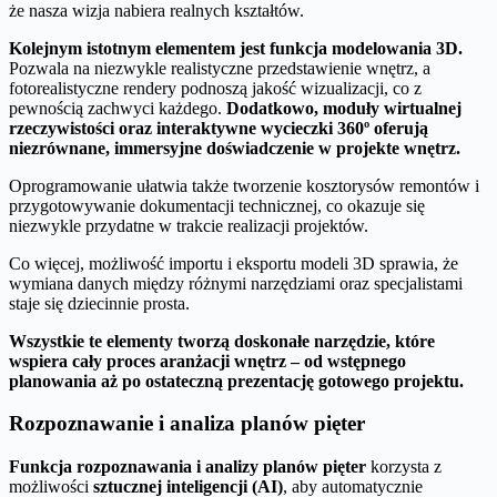
że nasza wizja nabiera realnych kształtów.
Kolejnym istotnym elementem jest funkcja modelowania 3D.
Pozwala na niezwykle realistyczne przedstawienie wnętrz, a
fotorealistyczne rendery podnoszą jakość wizualizacji, co z
pewnością zachwyci każdego.
Dodatkowo, moduły wirtualnej
rzeczywistości oraz interaktywne wycieczki 360º oferują
niezrównane, immersyjne doświadczenie w projekte wnętrz.
Oprogramowanie ułatwia także tworzenie kosztorysów remontów i
przygotowywanie dokumentacji technicznej, co okazuje się
niezwykle przydatne w trakcie realizacji projektów.
Co więcej, możliwość importu i eksportu modeli 3D sprawia, że
wymiana danych między różnymi narzędziami oraz specjalistami
staje się dziecinnie prosta.
Wszystkie te elementy tworzą doskonałe narzędzie, które
wspiera cały proces aranżacji wnętrz – od wstępnego
planowania aż po ostateczną prezentację gotowego projektu.
Rozpoznawanie i analiza planów pięter
Funkcja rozpoznawania i analizy planów pięter
korzysta z
możliwości
sztucznej inteligencji (AI)
, aby automatycznie