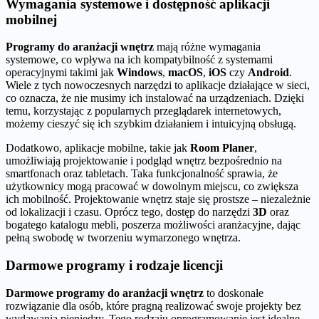
Wymagania systemowe i dostępność aplikacji
mobilnej
Programy do aranżacji wnętrz
mają różne wymagania
systemowe, co wpływa na ich kompatybilność z systemami
operacyjnymi takimi jak
Windows
,
macOS
,
iOS
czy
Android
.
Wiele z tych nowoczesnych narzędzi to aplikacje działające w sieci,
co oznacza, że nie musimy ich instalować na urządzeniach. Dzięki
temu, korzystając z popularnych przeglądarek internetowych,
możemy cieszyć się ich szybkim działaniem i intuicyjną obsługą.
Dodatkowo, aplikacje mobilne, takie jak
Room Planer
,
umożliwiają projektowanie i podgląd wnętrz bezpośrednio na
smartfonach oraz tabletach. Taka funkcjonalność sprawia, że
użytkownicy mogą pracować w dowolnym miejscu, co zwiększa
ich mobilność. Projektowanie wnętrz staje się prostsze – niezależnie
od lokalizacji i czasu. Oprócz tego, dostęp do narzędzi
3D
oraz
bogatego katalogu mebli, poszerza możliwości aranżacyjne, dając
pełną swobodę w tworzeniu wymarzonego wnętrza.
Darmowe programy i rodzaje licencji
Darmowe programy do aranżacji wnętrz
to doskonałe
rozwiązanie dla osób, które pragną realizować swoje projekty bez
wydawania pieniędzy. Tego rodzaju oprogramowanie jest idealne