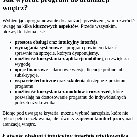
wnętrz?
Wybierając oprogramowanie do aranżacji przestrzeni, warto zwrócić
uwagę na kilka
kluczowych aspektów
. Przede wszystkim,
niezwykle istotna jest:
prostota obsługi
oraz
intuicyjny interfejs
,
wymagania systemowe
– program powinien działać
sprawnie na sprzęcie, którym dysponujemy,
możliwość korzystania z aplikacji mobilnej
, co zwiększa
wygodę,
opcje finansowe
– darmowe wersje, licencje próbne lub
subskrypcje,
wsparcie techniczne
oraz
szkolenia
dostępne z poziomu
programu,
możliwość korzystania z modułów i rozszerzeń
, które
pozwalają na dostosowanie programu do indywidualnych
potrzeb użytkownika.
Biorąc pod uwagę te kryteria, można wybrać narzędzie, które nie
tylko spełni oczekiwania, ale również
zapewni komfort pracy
nad
aranżacją wnętrz.
Łatwość obsługi i intuicyjny interfejs użytkownika