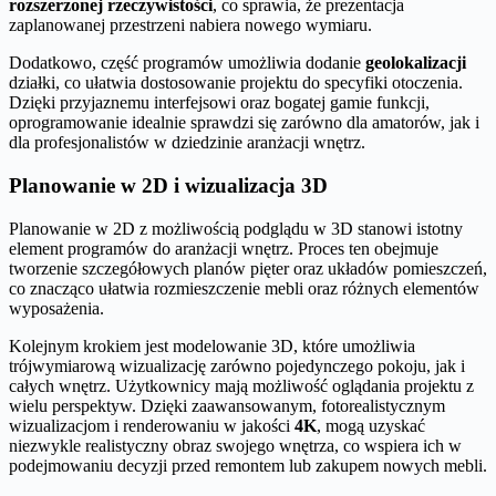
rozszerzonej rzeczywistości
, co sprawia, że prezentacja
zaplanowanej przestrzeni nabiera nowego wymiaru.
Dodatkowo, część programów umożliwia dodanie
geolokalizacji
działki, co ułatwia dostosowanie projektu do specyfiki otoczenia.
Dzięki przyjaznemu interfejsowi oraz bogatej gamie funkcji,
oprogramowanie idealnie sprawdzi się zarówno dla amatorów, jak i
dla profesjonalistów w dziedzinie aranżacji wnętrz.
Planowanie w 2D i wizualizacja 3D
Planowanie w 2D z możliwością podglądu w 3D stanowi istotny
element programów do aranżacji wnętrz. Proces ten obejmuje
tworzenie szczegółowych planów pięter oraz układów pomieszczeń,
co znacząco ułatwia rozmieszczenie mebli oraz różnych elementów
wyposażenia.
Kolejnym krokiem jest modelowanie 3D, które umożliwia
trójwymiarową wizualizację zarówno pojedynczego pokoju, jak i
całych wnętrz. Użytkownicy mają możliwość oglądania projektu z
wielu perspektyw. Dzięki zaawansowanym, fotorealistycznym
wizualizacjom i renderowaniu w jakości
4K
, mogą uzyskać
niezwykle realistyczny obraz swojego wnętrza, co wspiera ich w
podejmowaniu decyzji przed remontem lub zakupem nowych mebli.