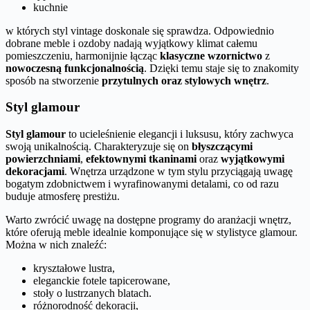
kuchnie
w których styl vintage doskonale się sprawdza. Odpowiednio
dobrane meble i ozdoby nadają wyjątkowy klimat całemu
pomieszczeniu, harmonijnie łącząc
klasyczne wzornictwo
z
nowoczesną funkcjonalnością
. Dzięki temu staje się to znakomity
sposób na stworzenie
przytulnych oraz stylowych wnętrz
.
Styl glamour
Styl glamour
to ucieleśnienie elegancji i luksusu, który zachwyca
swoją unikalnością. Charakteryzuje się on
błyszczącymi
powierzchniami
,
efektownymi tkaninami
oraz
wyjątkowymi
dekoracjami
. Wnętrza urządzone w tym stylu przyciągają uwagę
bogatym zdobnictwem i wyrafinowanymi detalami, co od razu
buduje atmosferę prestiżu.
Warto zwrócić uwagę na dostępne programy do aranżacji wnętrz,
które oferują meble idealnie komponujące się w stylistyce glamour.
Można w nich znaleźć:
kryształowe lustra,
eleganckie fotele tapicerowane,
stoły o lustrzanych blatach.
różnorodność dekoracji,