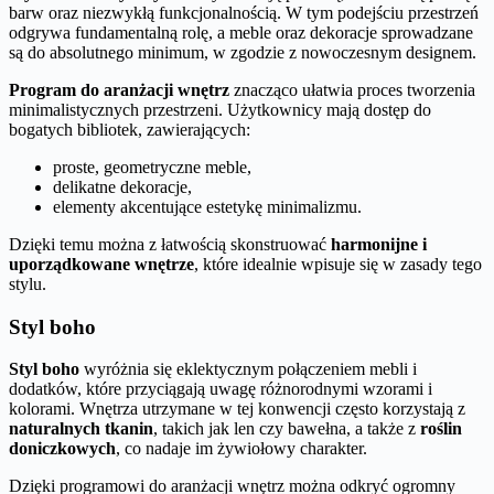
barw oraz niezwykłą funkcjonalnością. W tym podejściu przestrzeń
odgrywa fundamentalną rolę, a meble oraz dekoracje sprowadzane
są do absolutnego minimum, w zgodzie z nowoczesnym designem.
Program do aranżacji wnętrz
znacząco ułatwia proces tworzenia
minimalistycznych przestrzeni. Użytkownicy mają dostęp do
bogatych bibliotek, zawierających:
proste, geometryczne meble,
delikatne dekoracje,
elementy akcentujące estetykę minimalizmu.
Dzięki temu można z łatwością skonstruować
harmonijne i
uporządkowane wnętrze
, które idealnie wpisuje się w zasady tego
stylu.
Styl boho
Styl boho
wyróżnia się eklektycznym połączeniem mebli i
dodatków, które przyciągają uwagę różnorodnymi wzorami i
kolorami. Wnętrza utrzymane w tej konwencji często korzystają z
naturalnych tkanin
, takich jak len czy bawełna, a także z
roślin
doniczkowych
, co nadaje im żywiołowy charakter.
Dzięki programowi do aranżacji wnętrz można odkryć ogromny