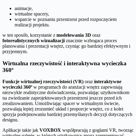
animacje,
wirtualne spacery,
wsparcie w poznaniu przestrzeni przed rozpoczęciem
realizacji projektu.
w ten sposób, korzystanie z
modelowania 3D
oraz
fotorealistycznych wizualizacji
znacznie wzbogaca proces
planowania i prezentacji wnętrz, czyniąc go bardziej efektywnym i
przyjemnym.
Wirtualna rzeczywistość i interaktywna wycieczka
360º
Funkcje wirtualnej rzeczywistości (VR)
oraz
interaktywne
wycieczki 360º
w programach do aranżacji wnętrz zapewniają
niezwykle realistyczne doświadczenia, pozwalając użytkownikom
na zwiedzanie zaprojektowanych przestrzeni jeszcze przed ich
zrealizowaniem. Umożliwiając spacer w wirtualnym świecie,
pozwalają lepiej zrozumieć układ i proporcje wnętrz, co z kolei
sprzyja podejmowaniu bardziej przemyślanych decyzji dotyczących
designu.
Aplikacje takie jak
VOXBOX
współpracują z goglami VR, tworząc
wirtualne galerie, w których użytkownicy mogą zaprezentować