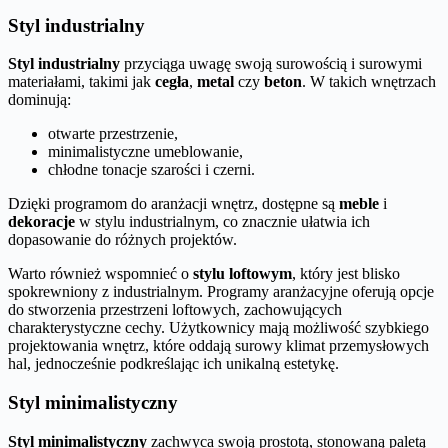
Styl industrialny
Styl industrialny
przyciąga uwagę swoją surowością i surowymi
materiałami, takimi jak
cegła
,
metal
czy
beton
. W takich wnętrzach
dominują:
otwarte przestrzenie,
minimalistyczne umeblowanie,
chłodne tonacje szarości i czerni.
Dzięki programom do aranżacji wnętrz, dostępne są
meble
i
dekoracje
w stylu industrialnym, co znacznie ułatwia ich
dopasowanie do różnych projektów.
Warto również wspomnieć o
stylu loftowym
, który jest blisko
spokrewniony z industrialnym. Programy aranżacyjne oferują opcje
do stworzenia przestrzeni loftowych, zachowujących
charakterystyczne cechy. Użytkownicy mają możliwość szybkiego
projektowania wnętrz, które oddają surowy klimat przemysłowych
hal, jednocześnie podkreślając ich unikalną estetykę.
Styl minimalistyczny
Styl minimalistyczny
zachwyca swoją prostotą, stonowaną paletą