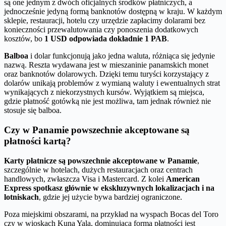
są one jednym z dwóch oficjalnych środków płatniczych, a
jednocześnie jedyną formą banknotów dostępną w kraju. W każdym
sklepie, restauracji, hotelu czy urzędzie zapłacimy dolarami bez
konieczności przewalutowania czy ponoszenia dodatkowych
kosztów, bo
1 USD odpowiada dokładnie 1 PAB
.
Balboa
i dolar funkcjonują jako jedna waluta, różniąca się jedynie
nazwą. Reszta wydawana jest w mieszaninie panamskich monet
oraz banknotów dolarowych. Dzięki temu turyści korzystający z
dolarów unikają problemów z wymianą waluty i ewentualnych strat
wynikających z niekorzystnych kursów. Wyjątkiem są miejsca,
gdzie płatność gotówką nie jest możliwa, tam jednak również nie
stosuje się balboa.
Czy w Panamie powszechnie akceptowane są
płatności kartą?
Karty płatnicze są powszechnie akceptowane w Panamie
,
szczególnie w hotelach, dużych restauracjach oraz centrach
handlowych, zwłaszcza Visa i Mastercard. Z kolei
American
Express spotkasz głównie w ekskluzywnych lokalizacjach i na
lotniskach
, gdzie jej użycie bywa bardziej ograniczone.
Poza miejskimi obszarami, na przykład na wyspach Bocas del Toro
czy w wioskach Kuna Yala, dominującą formą płatności jest