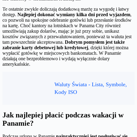
Te ostatnie zwykle doliczają dodatkową marżę za wygodę i łatwy
dostęp.
Najlepiej dokonać wymiany kilka dni przed wyjazdem
,
co pozwoli na spokojne odebranie gotówki lub przesłanie środków
na kartę. Choć kantory na lotniskach w Panama City również
umożliwiają zakup dolarów, mając je już przy sobie, unikasz
kosztów związanych z przewalutowaniem, ponieważ ta waluta jest
tam powszechnie akceptowana.
Dobrym pomysłem jest także
zabranie karty debetowej lub kredytowej
, dzięki której można
wypłacić gotówkę w miejscowych bankomatach. W Panamie
działają one bezproblemowo i wydają wyłącznie dolary
amerykańskie.
Waluty Świata - Lista, Symbole,
Kody ISO
Jak najlepiej płacić podczas wakacji w
Panamie?
Podczas urlopu w Panamie
najpraktyczniej jest posługiwać się