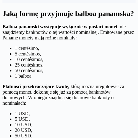
Jaką formę przyjmuje balboa panamska?
Balboa panamski występuje wyłącznie w postaci monet
, nie
znajdziemy banknotów o tej wartości nominalnej. Emitowane przez
Panamę monety mają różne nominały:
1 centésimo,
5 centésimos,
10 centésimos,
25 centésimos,
50 centésimos,
1 balboa.
Płatności przekraczające kwotę
, którą można uregulować za
pomocą monet, dokonuje się już za pomocą banknotów
dolarowych. W obiegu znajdują się dolarowe banknoty o
nominałach:
1 USD,
5 USD,
10 USD,
20 USD,
50 USD,