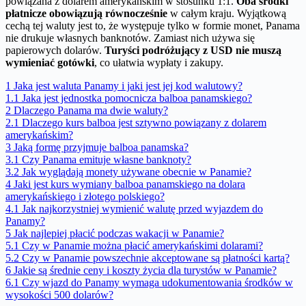
powiązana z dolarem amerykańskim w stosunku 1:1.
Oba środki
płatnicze obowiązują równocześnie
w całym kraju. Wyjątkową
cechą tej waluty jest to, że występuje tylko w formie monet, Panama
nie drukuje własnych banknotów. Zamiast nich używa się
papierowych dolarów.
Turyści podróżujący z USD nie muszą
wymieniać gotówki
, co ułatwia wypłaty i zakupy.
1
Jaka jest waluta Panamy i jaki jest jej kod walutowy?
1.1
Jaka jest jednostka pomocnicza balboa panamskiego?
2
Dlaczego Panama ma dwie waluty?
2.1
Dlaczego kurs balboa jest sztywno powiązany z dolarem
amerykańskim?
3
Jaką formę przyjmuje balboa panamska?
3.1
Czy Panama emituje własne banknoty?
3.2
Jak wyglądają monety używane obecnie w Panamie?
4
Jaki jest kurs wymiany balboa panamskiego na dolara
amerykańskiego i złotego polskiego?
4.1
Jak najkorzystniej wymienić walutę przed wyjazdem do
Panamy?
5
Jak najlepiej płacić podczas wakacji w Panamie?
5.1
Czy w Panamie można płacić amerykańskimi dolarami?
5.2
Czy w Panamie powszechnie akceptowane są płatności kartą?
6
Jakie są średnie ceny i koszty życia dla turystów w Panamie?
6.1
Czy wjazd do Panamy wymaga udokumentowania środków w
wysokości 500 dolarów?