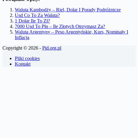
Waluta Kambodży – Riel, Dolar I Porady Podróżnicze
Usd Co To Za Waluta?
1 Dolar Ile To Zł?
7000 Usd To Pln – Ile Złotych Otrzymasz Za?
Waluta Argentyny – Peso Argentyńskie, Kurs, Nominały I
Inflacja
Copyright © 2026 -
Pid.org.pl
Pliki cookies
Kontakt