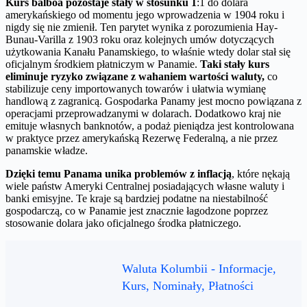
Kurs balboa pozostaje stały w stosunku 1
:1 do dolara
amerykańskiego od momentu jego wprowadzenia w 1904 roku i
nigdy się nie zmienił. Ten parytet wynika z porozumienia Hay-
Bunau-Varilla z 1903 roku oraz kolejnych umów dotyczących
użytkowania Kanału Panamskiego, to właśnie wtedy dolar stał się
oficjalnym środkiem płatniczym w Panamie.
Taki stały kurs
eliminuje ryzyko związane z wahaniem wartości waluty,
co
stabilizuje ceny importowanych towarów i ułatwia wymianę
handlową z zagranicą. Gospodarka Panamy jest mocno powiązana z
operacjami przeprowadzanymi w dolarach. Dodatkowo kraj nie
emituje własnych banknotów, a podaż pieniądza jest kontrolowana
w praktyce przez amerykańską Rezerwę Federalną, a nie przez
panamskie władze.
Dzięki temu Panama unika problemów z inflacją
, które nękają
wiele państw Ameryki Centralnej posiadających własne waluty i
banki emisyjne. Te kraje są bardziej podatne na niestabilność
gospodarczą, co w Panamie jest znacznie łagodzone poprzez
stosowanie dolara jako oficjalnego środka płatniczego.
Waluta Kolumbii - Informacje,
Kurs, Nominały, Płatności