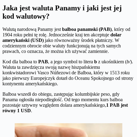
Jaka jest waluta Panamy i jaki jest jej
kod walutowy?
Walutą narodową Panamy jest
balboa panamski (PAB)
, który od
1904 roku pełni tę rolę. Jednocześnie kraj ten akceptuje
dolar
amerykański (USD)
jako równoważny środek płatniczy. W
codziennym obrocie obie waluty funkcjonują na tych samych
prawach, co oznacza, że można ich używać zamiennie.
Kod dla balboa to
PAB
, a jego symbol to litera
b
z ukośnikiem (
b/
).
Waluta ta zawdzięcza swoją nazwę hiszpańskiemu
konkwistadorowi Vasco Núñezowi de Balboa, który w 1513 roku
jako pierwszy Europejczyk dotarł do Oceanu Spokojnego od strony
kontynentu amerykańskiego.
Balboa wszedł do obiegu, zastępując kolumbijskie peso, gdy
Panama ogłosiła niepodległość. Od tego momentu kurs balboa
pozostaje sztywny względem dolara amerykańskiego,
1 PAB jest
równy 1 USD
.