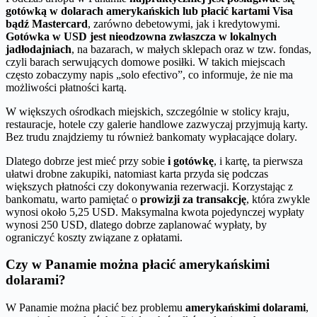
gotówką w dolarach amerykańskich lub płacić kartami Visa
bądź Mastercard
, zarówno debetowymi, jak i kredytowymi.
Gotówka w USD jest nieodzowna zwłaszcza w lokalnych
jadłodajniach
, na bazarach, w małych sklepach oraz w tzw. fondas,
czyli barach serwujących domowe posiłki. W takich miejscach
często zobaczymy napis „solo efectivo”, co informuje, że nie ma
możliwości płatności kartą.
W większych ośrodkach miejskich, szczególnie w stolicy kraju,
restauracje, hotele czy galerie handlowe zazwyczaj przyjmują karty.
Bez trudu znajdziemy tu również bankomaty wypłacające dolary.
Dlatego dobrze jest mieć przy sobie
i gotówkę
, i kartę, ta pierwsza
ułatwi drobne zakupiki, natomiast karta przyda się podczas
większych płatności czy dokonywania rezerwacji. Korzystając z
bankomatu, warto pamiętać o
prowizji za transakcję
, która zwykle
wynosi około 5,25 USD. Maksymalna kwota pojedynczej wypłaty
wynosi 250 USD, dlatego dobrze zaplanować wypłaty, by
ograniczyć koszty związane z opłatami.
Czy w Panamie można płacić amerykańskimi
dolarami?
W Panamie można płacić bez problemu
amerykańskimi dolarami
,