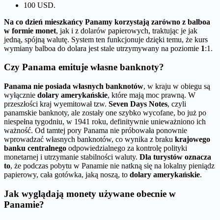
100 USD.
Na co dzień mieszkańcy Panamy korzystają zarówno z balboa
w formie monet
, jak i z dolarów papierowych, traktując je jak
jedną, spójną walutę. System ten funkcjonuje dzięki temu, że kurs
wymiany balboa do dolara jest stale utrzymywany na poziomie
1
:1.
Czy Panama emituje własne banknoty?
Panama nie posiada własnych banknotów
, w kraju w obiegu są
wyłącznie
dolary amerykańskie
, które mają moc prawną. W
przeszłości kraj wyemitował tzw.
Seven Days Notes
, czyli
panamskie banknoty, ale zostały one szybko wycofane, bo już po
niespełna tygodniu, w 1941 roku, definitywnie unieważniono ich
ważność. Od tamtej pory Panama nie próbowała ponownie
wprowadzać własnych banknotów, co wynika z braku
krajowego
banku centralnego
odpowiedzialnego za kontrolę polityki
monetarnej i utrzymanie stabilności waluty.
Dla turystów oznacza
to
, że podczas pobytu w Panamie nie natkną się na lokalny pieniądz
papierowy, cała gotówka, jaką noszą, to
dolary amerykańskie
.
Jak wyglądają monety używane obecnie w
Panamie?