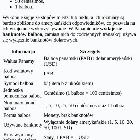
50 centésimos,
1 balboa.
Wykonuje się je ze stopów miedzi lub niklu, a ich rozmiary są
bardzo zbliżone do amerykańskich odpowiedników, co pozwala na
ich wzajemne wykorzystywanie. W Panamie
nie wydaje się
banknotów balboa
, zamiast nich do codziennych transakcji używa
się wyłącznie banknotów dolarowych.
Informacja
Szczegóły
Balboa panamski (PAB) i dolar amerykański
Waluta Panamy
(USD)
Kod walutowy
PAB
balboa
Symbol balboa
b/ (litera b z ukośnikiem)
Jednostka
Centésimo (1 balboa = 100 centésimos)
pomocnicza balboa
Nominały monet
1, 5, 10, 25, 50 centésimos oraz 1 balboa
balboa
Forma balboa
Monety, brak banknotów
Wyłącznie dolary amerykańskie (1, 5, 10, 20,
Używane banknoty
50, 100 USD)
Kurs wymiany
Stały, 1 PAB = 1 USD