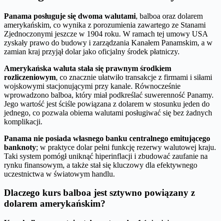
Panama posługuje się dwoma walutami
, balboa oraz dolarem
amerykańskim, co wynika z porozumienia zawartego ze Stanami
Zjednoczonymi jeszcze w 1904 roku. W ramach tej umowy USA
zyskały prawo do budowy i zarządzania Kanałem Panamskim, a w
zamian kraj przyjął dolar jako oficjalny środek płatniczy.
Amerykańska waluta stała się prawnym środkiem
rozliczeniowym
, co znacznie ułatwiło transakcje z firmami i siłami
wojskowymi stacjonującymi przy kanale. Równocześnie
wprowadzono balboa, który miał podkreślać suwerenność Panamy.
Jego wartość jest ściśle powiązana z dolarem w stosunku jeden do
jednego, co pozwala obiema walutami posługiwać się bez żadnych
komplikacji.
Panama nie posiada własnego banku centralnego emitującego
banknoty
; w praktyce dolar pełni funkcję rezerwy walutowej kraju.
Taki system pomógł uniknąć hiperinflacji i zbudować zaufanie na
rynku finansowym, a także stał się kluczowy dla efektywnego
uczestnictwa w światowym handlu.
Dlaczego kurs balboa jest sztywno powiązany z
dolarem amerykańskim?