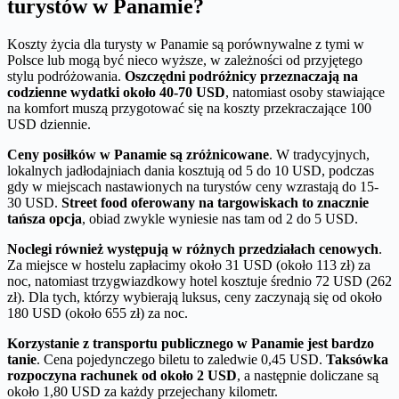
turystów w Panamie?
Koszty życia dla turysty w Panamie są porównywalne z tymi w
Polsce lub mogą być nieco wyższe, w zależności od przyjętego
stylu podróżowania.
Oszczędni podróżnicy przeznaczają na
codzienne wydatki około 40-70 USD
, natomiast osoby stawiające
na komfort muszą przygotować się na koszty przekraczające 100
USD dziennie.
Ceny posiłków w Panamie są zróżnicowane
. W tradycyjnych,
lokalnych jadłodajniach dania kosztują od 5 do 10 USD, podczas
gdy w miejscach nastawionych na turystów ceny wzrastają do 15-
30 USD.
Street food oferowany na targowiskach to znacznie
tańsza opcja
, obiad zwykle wyniesie nas tam od 2 do 5 USD.
Noclegi również występują w różnych przedziałach cenowych
.
Za miejsce w hostelu zapłacimy około 31 USD (około 113 zł) za
noc, natomiast trzygwiazdkowy hotel kosztuje średnio 72 USD (262
zł). Dla tych, którzy wybierają luksus, ceny zaczynają się od około
180 USD (około 655 zł) za noc.
Korzystanie z transportu publicznego w Panamie jest bardzo
tanie
. Cena pojedynczego biletu to zaledwie 0,45 USD.
Taksówka
rozpoczyna rachunek od około 2 USD
, a następnie doliczane są
około 1,80 USD za każdy przejechany kilometr.