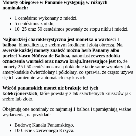
Monety obiegowe w Panamie występują w różnych
nominałach:
1 centésimo wykonany z miedzi,
5 centésimos z niklu,
10, 25 oraz 50 centésimos powstały ze stopu niklu i miedzi.
Najbardziej charakterystyczna jest monetka o wartości 1
balboa
, bimetaliczna, z srebrnym środkiem i złotą obręczą.
Na
awersie każdej monety znaleźć można herb Panamy albo
portret Vasco Núñeza de Balboa,
natomiast
rewers zdobią
oznaczenia wartości oraz nazwa kraju.
Interesujące jest to
, że
monety 25 i 50 centésimos mają dokładnie takie same wymiary jak
amerykańskie ćwierćdolary i półdolary, co sprawia, że często używa
się ich zamiennie w automatach czy kasach.
Wśród panamskich monet nie brakuje też tych
kolekcjonerskich
, które powstały z tak szlachetnych kruszców jak
srebro lub złoto.
Obejmują one nominały co najmniej 1 balboa i upamiętniają ważne
wydarzenia, na przykład:
Budowę Kanału Panamskiego,
100-lecie Czerwonego Krzyża.