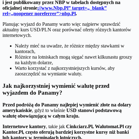
i jest publikowany przez NBP w tabelach dostępnych na
oficjalnej stronie
://www.Nbp.Pl” target=„_blank”
rel=„noopener noreferrer”>nbp.Pl
.
Planując wyjazd do Panamy warto więc najpierw sprawdzić
aktualny kurs USD/PLN oraz porównać oferty różnych kantorów
internetowych.
Należy mieć na uwadze, że różnice między stawkami w
kantorach,
Różnice na lotniskach mogą sięgać nawet kilkunastu groszy
na każdym dolarze,
Warto korzystać z najkorzystniejszych kursów, aby
zaoszczędzić na wymianie waluty.
Jak najkorzystniej wymienić walutę przed
wyjazdem do Panamy?
Przed podróżą do Panamy najlepiej wymienić złote na dolary
amerykańskie
, gdyż to właśnie
USD stanowi podstawową
walutę obowiązującą w całym kraju.
Internetowe kantory
, takie jak
Cinkciarz.Pl,
Walutomat
.Pl czy
Kantor
.Pl, często oferują bardziej korzystne kursy niż banki
lub kantory w terminalach lotniczych.