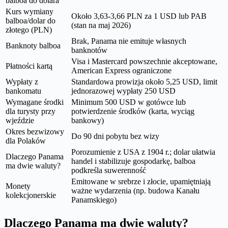
balboa do dolara
Kurs wymiany
Około 3,63-3,66 PLN za 1 USD lub PAB
balboa/dolar do
(stan na maj 2026)
złotego (PLN)
Brak, Panama nie emituje własnych
Banknoty balboa
banknotów
Visa i Mastercard powszechnie akceptowane,
Płatności kartą
American Express ograniczone
Wypłaty z
Standardowa prowizja około 5,25 USD, limit
bankomatu
jednorazowej wypłaty 250 USD
Wymagane środki
Minimum 500 USD w gotówce lub
dla turysty przy
potwierdzenie środków (karta, wyciąg
wjeździe
bankowy)
Okres bezwizowy
Do 90 dni pobytu bez wizy
dla Polaków
Porozumienie z USA z 1904 r.; dolar ułatwia
Dlaczego Panama
handel i stabilizuje gospodarkę, balboa
ma dwie waluty?
podkreśla suwerenność
Emitowane w srebrze i złocie, upamiętniają
Monety
ważne wydarzenia (np. budowa Kanału
kolekcjonerskie
Panamskiego)
Dlaczego Panama ma dwie waluty?