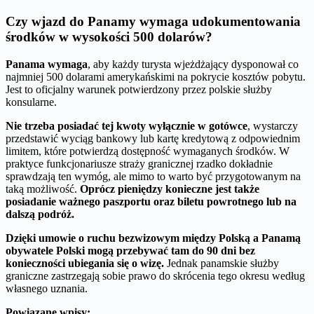
Czy wjazd do Panamy wymaga udokumentowania
środków w wysokości 500 dolarów?
Panama wymaga
, aby każdy turysta wjeżdżający dysponował co
najmniej 500 dolarami amerykańskimi na pokrycie kosztów pobytu.
Jest to oficjalny warunek potwierdzony przez polskie służby
konsularne.
Nie trzeba posiadać tej kwoty wyłącznie w gotówce
, wystarczy
przedstawić wyciąg bankowy lub kartę kredytową z odpowiednim
limitem, które potwierdzą dostępność wymaganych środków. W
praktyce funkcjonariusze straży granicznej rzadko dokładnie
sprawdzają ten wymóg, ale mimo to warto być przygotowanym na
taką możliwość.
Oprócz pieniędzy konieczne jest także
posiadanie ważnego paszportu oraz biletu powrotnego lub na
dalszą podróż.
Dzięki umowie o ruchu bezwizowym między Polską a Panamą
obywatele Polski mogą przebywać tam do 90 dni bez
konieczności ubiegania się o wizę.
Jednak panamskie służby
graniczne zastrzegają sobie prawo do skrócenia tego okresu według
własnego uznania.
Powiązane wpisy: