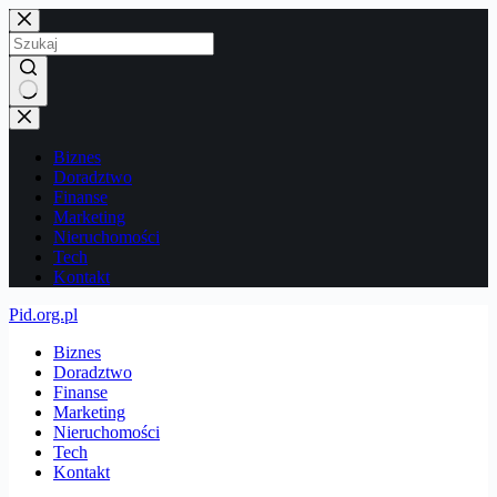
Przejdź
do
treści
Brak
wyników
Biznes
Doradztwo
Finanse
Marketing
Nieruchomości
Tech
Kontakt
Pid.org.pl
Biznes
Doradztwo
Finanse
Marketing
Nieruchomości
Tech
Kontakt