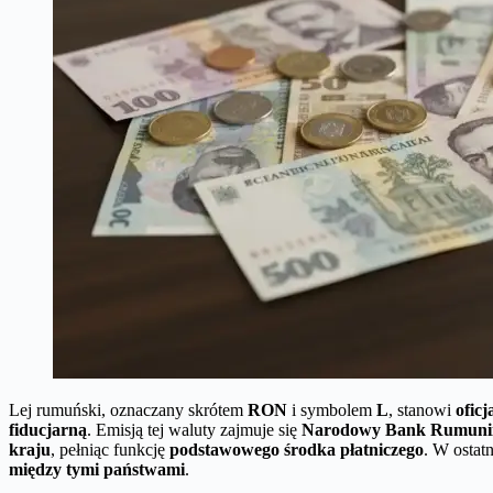
Lej rumuński, oznaczany skrótem
RON
i symbolem
L
, stanowi
ofic
fiducjarną
. Emisją tej waluty zajmuje się
Narodowy Bank Rumuni
kraju
, pełniąc funkcję
podstawowego środka płatniczego
. W ostat
między tymi państwami
.