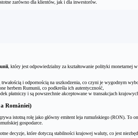
stotne zarówno dla klientów, jak i dla inwestorów.
unii
, który jest odpowiedzialny za kształtowanie polityki monetarne
ą trwałością i odpornością na uszkodzenia, co czyni je wygodnym wy
one herbem Rumunii, co podkreśla ich autentyczność,
odek płatniczy i są powszechnie akceptowane w transakcjach krajowych
a României)
dgrywa istotną rolę jako główny emitent leja rumuńskiego (RON). To
umuńskiej gospodarce.
stotne decyzje, które dotyczą stabilności krajowej waluty, co jest niezb