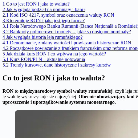
1
Co to jest RON i jaka to waluta?
2
Jak wygląda podział na nominały i bani?
2.1
Kod ISO 4217, symbol oraz oznaczenia waluty RON
3
Kto emituje RON i jaka jest jego forma?
3.1
Rola Narodowego Banku Rumunii (Banca Națională a României
3.2
Banknoty polimerowe i monety – jakie są dostępne nominały?
4
Jak wygląda historia leja rumuńskiego?
4.1
Denominacje, zmiany wartości i powiązania historyczne RON
4.2
Początkowe powiązanie z frankiem francuskim oraz reforma mon
5
Jak działa kurs RON i co wpływa na jego wartość?
5.1
Kurs RON/PLN – aktualne notowania
5.2
Trendy kursowe, dane historyczne i zakresy kursów
Co to jest RON i jaka to waluta?
RON
to
międzynarodowy symbol waluty rumuńskiej
, czyli leja 
tę walutę wykorzystuje się najczęściej.
Obecnie obowiązujący kod
uproszczenie i uporządkowanie systemu monetarnego.