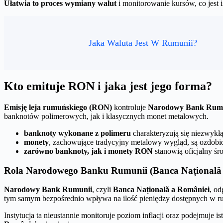
Ułatwia to proces wymiany walut
i monitorowanie kursów, co jest i
Jaka Waluta Jest W Rumunii?
Kto emituje RON i jaka jest jego forma?
Emisję leja rumuńskiego (RON)
kontroluje
Narodowy Bank Rum
banknotów polimerowych, jak i klasycznych monet metalowych.
banknoty wykonane z polimeru
charakteryzują się niezwykł
monety
, zachowujące tradycyjny metalowy wygląd, są ozdobi
zarówno banknoty, jak i monety RON
stanowią oficjalny śr
Rola Narodowego Banku Rumunii (Banca Națională 
Narodowy Bank Rumunii
, czyli
Banca Națională a României
, o
tym samym bezpośrednio wpływa na ilość pieniędzy dostępnych w r
Instytucja ta nieustannie monitoruje poziom inflacji oraz podejmuje i