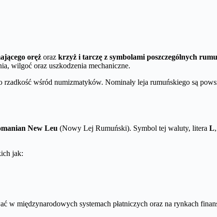
mającego oręż
oraz
krzyż i tarczę z symbolami poszczególnych rumu
nia, wilgoć oraz uszkodzenia mechaniczne.
ko rzadkość wśród numizmatyków. Nominały leja rumuńskiego są powsz
manian New Leu
(Nowy Lej Rumuński). Symbol tej waluty, litera
L
ich jak:
wać w międzynarodowych systemach płatniczych oraz na rynkach fina