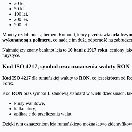
20 lei,
50 lei,
100 lei,
200 lei,
500 lei.
Monety ozdobione są herbem Rumunii, który przedstawia
orła trzy
wykonane są z polimeru
, co nadaje im dużą odporność na zabrudze
Najmniejszy znany banknot leja to
10 bani z 1917 roku
, ceniony ja
turystyce.
Kod ISO 4217, symbol oraz oznaczenia waluty RON
Kod ISO 4217
dla rumuńskiej waluty to
RON
, co jest skrótem od
Ro
Forex.
Kod
RON
oraz symbol
L
stanowią standard w wielu dziedzinach, tak
kursy walutowe,
kalkulatory,
aplikacje do przeliczania walut.
Dzięki tym oznaczeniom leja rumuńskiego można łatwo zidentyfiko