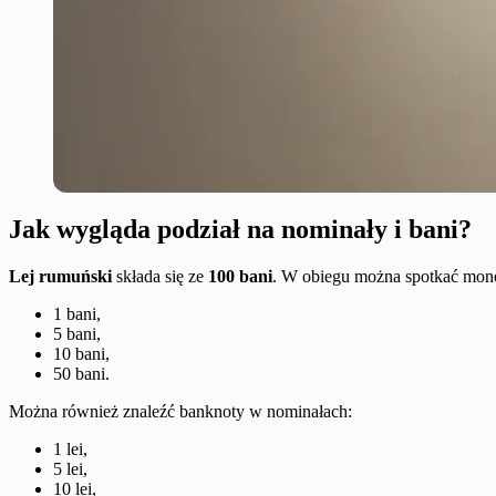
Jak wygląda podział na nominały i bani?
Lej rumuński
składa się ze
100 bani
. W obiegu można spotkać mone
1 bani,
5 bani,
10 bani,
50 bani.
Można również znaleźć banknoty w nominałach:
1 lei,
5 lei,
10 lei,