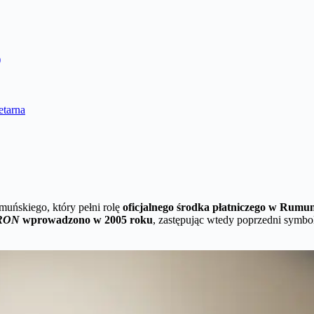
)
etarna
rumuńskiego, który pełni rolę
oficjalnego środka płatniczego w Rumun
RON
wprowadzono w 2005 roku
, zastępując wtedy poprzedni symb