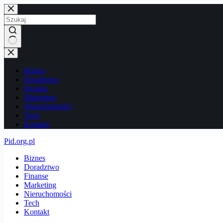
Przejdź
do
treści
Brak
wyników
Biznes
Doradztwo
Finanse
Marketing
Nieruchomości
Tech
Kontakt
Pid.org.pl
Biznes
Doradztwo
Finanse
Marketing
Nieruchomości
Tech
Kontakt