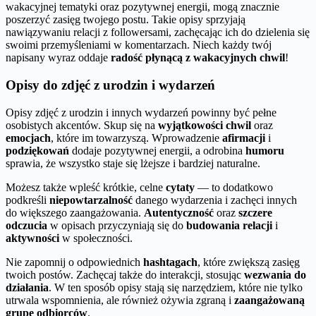
wakacyjnej tematyki oraz pozytywnej energii, mogą znacznie
poszerzyć zasięg twojego postu. Takie opisy sprzyjają
nawiązywaniu relacji z followersami, zachęcając ich do dzielenia się
swoimi przemyśleniami w komentarzach. Niech każdy twój
napisany wyraz oddaje
radość płynącą z wakacyjnych chwil
!
Opisy do zdjęć z urodzin i wydarzeń
Opisy zdjęć z urodzin i innych wydarzeń powinny być pełne
osobistych akcentów. Skup się na
wyjątkowości chwil
oraz
emocjach
, które im towarzyszą. Wprowadzenie
afirmacji
i
podziękowań
dodaje pozytywnej energii, a odrobina
humoru
sprawia, że wszystko staje się lżejsze i bardziej naturalne.
Możesz także wpleść krótkie, celne
cytaty
— to dodatkowo
podkreśli
niepowtarzalność
danego wydarzenia i zachęci innych
do większego zaangażowania.
Autentyczność
oraz
szczere
odczucia
w opisach przyczyniają się do
budowania relacji
i
aktywności
w społeczności.
Nie zapomnij o odpowiednich
hashtagach
, które zwiększą zasięg
twoich postów. Zachęcaj także do interakcji, stosując
wezwania do
działania
. W ten sposób opisy stają się narzędziem, które nie tylko
utrwala wspomnienia, ale również ożywia zgraną i
zaangażowaną
grupę odbiorców
.