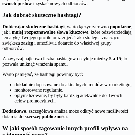
swoich postów
i zyskać nowych odbiorców.
Jak dobrać skuteczne hashtagi?
Dobierając skuteczne hashtagi
, warto łączyć zarówno
popularne
,
jak i
mniej rozpoznawalne słowa kluczowe
, które odzwierciedlają
tematykę Twojego profilu oraz zdjęć. Taka strategia znacząco
zwiększa
zasięg
i umożliwia dotarcie do właściwej grupy
odbiorców.
Zazwyczaj najlepsza liczba hashtagów oscyluje między
5 a 15
; to
pozwala uniknąć wrażenia spamu.
Warto pamiętać, że hashtagi powinny być:
dokładnie dopasowane do aktualnych trendów w marketingu,
monitorowane regularnie,
optymalizowane, by były bardziej adekwatne do Twoich
celów promocyjnych.
Dodatkowo
, szczegółowa analiza może odkryć nowe możliwości
dotarcia do
szerszej publiczności
.
W jaki sposób tagowanie innych profili wpływa na
widoczność posta?