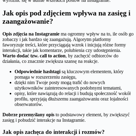
wyróżnić się w tłumie wszelkich postów na Instagramie.
Jak opis pod zdjęciem wpływa na zasięg i
zaangażowanie?
Opis zdjęcia na Instagramie
ma ogromny wpływ na to, ile osób go
zobaczy i jak bardzo się zaangażują. Algorytm platformy
faworyzuje treści, które przyciągają wzrok i inicjują różne formy
interakcji, takie jak komentarze, polubienia czy udostępnienia.
Warto dodać tzw. call to action
, by zachęcić odbiorców do
działania, co znacznie zwiększa szansę na reakcje.
Odpowiednie hashtagi
są kluczowym elementem, który
pomaga w rozszerzeniu zasięgu,
dzięki nim Twoje posty mogą trafić do nowych
użytkowników zainteresowanych podobnymi tematami,
opisy, które nawiązują do relacji i budują społeczność wokół
profilu, sprzyjają dłuższemu zaangażowaniu oraz lojalności
obserwatorów.
Dobrze przemyślany opis
to podstawowy element, by zwiększyć
zasięg i pobudzić interakcje na Instagramie.
Jak opis zachęca do interakcji i rozmów?