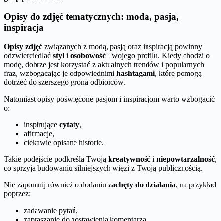
Opisy do zdjęć tematycznych: moda, pasja,
inspiracja
Opisy zdjęć
związanych z modą, pasją oraz inspiracją powinny
odzwierciedlać
styl
i
osobowość
Twojego profilu. Kiedy chodzi o
modę, dobrze jest korzystać z aktualnych trendów i popularnych
fraz, wzbogacając je odpowiednimi
hashtagami
, które pomogą
dotrzeć do szerszego grona odbiorców.
Natomiast opisy poświęcone pasjom i inspiracjom warto wzbogacić
o:
inspirujące
cytaty
,
afirmacje,
ciekawie opisane historie.
Takie podejście podkreśla Twoją
kreatywność
i
niepowtarzalność
,
co sprzyja budowaniu silniejszych więzi z Twoją publicznością.
Nie zapomnij również o dodaniu
zachęty do działania
, na przykład
poprzez:
zadawanie pytań,
zapraszanie do zostawienia komentarza.