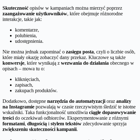
Skuteczność
opisów w kampaniach można mierzyć poprzez
zaangażowanie użytkowników
, które obejmuje różnorodne
interakcje, takie jak:
komentarze,
polubienia,
udostępnienia.
Nie można jednak zapominać o
zasięgu posta
, czyli o liczbie osób,
które miały okazję zobaczyć dany przekaz. Kluczowe są także
konwersje
, które wynikają z
wezwania do działania
obecnego w
opisach – mowa tu o:
kliknięciach,
zapisach,
zakupach produktów.
Dodatkowo, dostępne
narzędzia do automatyzacji
oraz
analizy
na Instagramie
pozwalają w czasie rzeczywistym śledzić te istotne
wskaźniki. Taka funkcjonalność umożliwia
ciągłe dopasowywanie
treści
do oczekiwań odbiorców. Eksperymentowanie z różnymi
formatami
,
długością
i
stylem tekstów
zdecydowanie sprzyja
zwiększeniu skuteczności kampanii
.