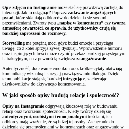
Opis zdjęcia na Instagramie
może stać się prawdziwą zachętą do
interakcji. Jak to osiągnąć? Poprzez
zadawanie angażujących
pytań
, które skłaniają odbiorców do dzielenia się swoimi
przemyśleniami. Zwroty typu
„napisz w komentarzu”
czy
tworzą
atmosferę otwartości, co sprawia, że użytkownicy czują się
bardziej zaproszeni do rozmowy.
Storytelling
ma potężną moc, gdyż budzi emocje i przyciąga
uwagę, co z kolei sprzyja żywej dyskusji. Wprowadzenie humoru
oraz inspirujących treści może czynić przekaz bardziej przystępnym
i atrakcyjnym, co z pewnością zwiększa
zaangażowanie
.
Autentyczność, dodawanie emotikon oraz krótkie cytaty ułatwiają
komunikację wizualną i sprzyjają nawiązywaniu dialogu. Dzięki
temu publikacje stają się bardziej
intrygujące
, zachęcając
użytkowników do aktywnego komentowania.
W jaki sposób opisy budują relacje i społeczność?
Opisy na Instagramie
odgrywają kluczową rolę w budowaniu
relacji oraz tworzeniu społeczności. Kiedy twórcy dzielą się
autentycznymi
,
osobistymi
i
emocjonalnymi
treściami, ich
odbiorcy mają wrażenie, że są bliżej tej osoby. Zachęcanie do
dzielenia się przemyśleniami w komentarzach oraz angażowanie w