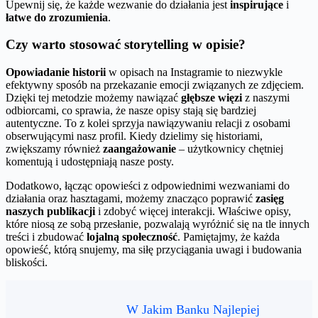
Upewnij się, że każde wezwanie do działania jest
inspirujące
i
łatwe do zrozumienia
.
Czy warto stosować storytelling w opisie?
Opowiadanie historii
w opisach na Instagramie to niezwykle
efektywny sposób na przekazanie emocji związanych ze zdjęciem.
Dzięki tej metodzie możemy nawiązać
głębsze więzi
z naszymi
odbiorcami, co sprawia, że nasze opisy stają się bardziej
autentyczne. To z kolei sprzyja nawiązywaniu relacji z osobami
obserwującymi nasz profil. Kiedy dzielimy się historiami,
zwiększamy również
zaangażowanie
– użytkownicy chętniej
komentują i udostępniają nasze posty.
Dodatkowo, łącząc opowieści z odpowiednimi wezwaniami do
działania oraz hasztagami, możemy znacząco poprawić
zasięg
naszych publikacji
i zdobyć więcej interakcji. Właściwe opisy,
które niosą ze sobą przesłanie, pozwalają wyróżnić się na tle innych
treści i zbudować
lojalną społeczność
. Pamiętajmy, że każda
opowieść, którą snujemy, ma siłę przyciągania uwagi i budowania
bliskości.
W Jakim Banku Najlepiej