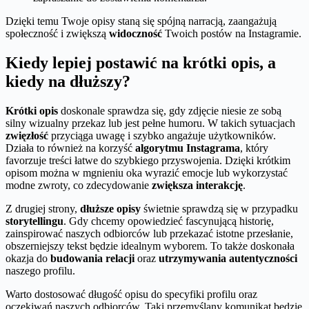
Dzięki temu Twoje opisy staną się spójną narracją, zaangażują
społeczność i zwiększą
widoczność
Twoich postów na Instagramie.
Kiedy lepiej postawić na krótki opis, a
kiedy na dłuższy?
Krótki opis
doskonale sprawdza się, gdy zdjęcie niesie ze sobą
silny wizualny przekaz lub jest pełne humoru. W takich sytuacjach
zwięzłość
przyciąga uwagę i szybko angażuje użytkowników.
Działa to również na korzyść
algorytmu Instagrama
, który
favorzuje treści łatwe do szybkiego przyswojenia. Dzięki krótkim
opisom można w mgnieniu oka wyrazić emocje lub wykorzystać
modne zwroty, co zdecydowanie
zwiększa interakcję
.
Z drugiej strony,
dłuższe opisy
świetnie sprawdzą się w przypadku
storytellingu
. Gdy chcemy opowiedzieć fascynującą historię,
zainspirować naszych odbiorców lub przekazać istotne przesłanie,
obszerniejszy tekst będzie idealnym wyborem. To także doskonała
okazja do
budowania relacji
oraz
utrzymywania autentyczności
naszego profilu.
Warto dostosować długość opisu do specyfiki profilu oraz
oczekiwań naszych odbiorców. Taki przemyślany komunikat będzie