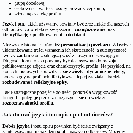
grupę docelową,
osobowość i wartości osoby prowadzącej konto,
wizualną estetykę profilu.
Język i ton
, jakich używamy, powinny być zrozumiałe dla naszych
odbiorców, co w efekcie zwiększa ich
zaangażowanie
oraz
identyfikację
z publikowanymi materiałami.
Niezwykle istotna jest również
personalizacja przekazu
. Właściwe
ukierunkowanie treści wzmacnia ich skuteczność, a autentyczność
tworzy
zaufanie
oraz silniejszą więź z naszymi obserwującymi.
Długość i forma opisu powinny być dostosowane do rodzaju
publikowanego zdjęcia oraz charakterystyki profilu. Na przykład, na
kontach modowych sprawdzają się
zwięzłe
i
dynamiczne teksty
,
podczas gdy na profilach lifestylowych lepiej zadziałają bardziej
rozbudowane
i
refleksyjne opisy
.
Takie strategiczne podejście do treści podkreśla wyjątkowość
fotografii, potęguje przekaz i przyczynia się do większej
rozpoznawalności profilu
.
Jak dobrać język i ton opisu pod odbiorców?
Dobór języka
i tonu opisu powinien być ściśle związany z
zainteresowaniami oraz demografią naszych odbiorców. Możemy