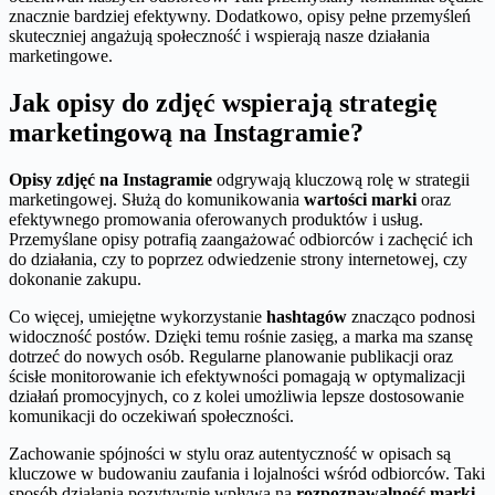
znacznie bardziej efektywny. Dodatkowo, opisy pełne przemyśleń
skuteczniej angażują społeczność i wspierają nasze działania
marketingowe.
Jak opisy do zdjęć wspierają strategię
marketingową na Instagramie?
Opisy zdjęć na Instagramie
odgrywają kluczową rolę w strategii
marketingowej. Służą do komunikowania
wartości marki
oraz
efektywnego promowania oferowanych produktów i usług.
Przemyślane opisy potrafią zaangażować odbiorców i zachęcić ich
do działania, czy to poprzez odwiedzenie strony internetowej, czy
dokonanie zakupu.
Co więcej, umiejętne wykorzystanie
hashtagów
znacząco podnosi
widoczność postów. Dzięki temu rośnie zasięg, a marka ma szansę
dotrzeć do nowych osób. Regularne planowanie publikacji oraz
ścisłe monitorowanie ich efektywności pomagają w optymalizacji
działań promocyjnych, co z kolei umożliwia lepsze dostosowanie
komunikacji do oczekiwań społeczności.
Zachowanie spójności w stylu oraz autentyczność w opisach są
kluczowe w budowaniu zaufania i lojalności wśród odbiorców. Taki
sposób działania pozytywnie wpływa na
rozpoznawalność marki
.