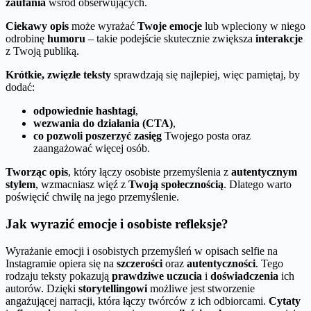
zaufania
wśród obserwujących.
Ciekawy opis
może wyrażać
Twoje emocje
lub wpleciony w niego
odrobinę
humoru
– takie podejście skutecznie zwiększa
interakcje
z Twoją publiką.
Krótkie, zwięzłe teksty
sprawdzają się najlepiej, więc pamiętaj, by
dodać:
odpowiednie hashtagi
,
wezwania do działania (CTA)
,
co pozwoli poszerzyć zasięg
Twojego posta oraz
zaangażować więcej osób.
Tworząc opis
, który łączy osobiste przemyślenia z
autentycznym
stylem
, wzmacniasz więź z
Twoją społecznością
. Dlatego warto
poświęcić chwilę na jego przemyślenie.
Jak wyrazić emocje i osobiste refleksje?
Wyrażanie emocji i osobistych przemyśleń w opisach selfie na
Instagramie opiera się na
szczerości
oraz
autentyczności
. Tego
rodzaju teksty pokazują
prawdziwe uczucia
i
doświadczenia
ich
autorów. Dzięki
storytellingowi
możliwe jest stworzenie
angażującej narracji, która łączy twórców z ich odbiorcami.
Cytaty