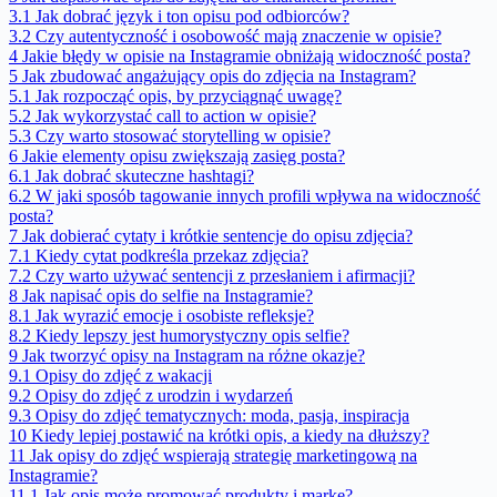
3.1
Jak dobrać język i ton opisu pod odbiorców?
3.2
Czy autentyczność i osobowość mają znaczenie w opisie?
4
Jakie błędy w opisie na Instagramie obniżają widoczność posta?
5
Jak zbudować angażujący opis do zdjęcia na Instagram?
5.1
Jak rozpocząć opis, by przyciągnąć uwagę?
5.2
Jak wykorzystać call to action w opisie?
5.3
Czy warto stosować storytelling w opisie?
6
Jakie elementy opisu zwiększają zasięg posta?
6.1
Jak dobrać skuteczne hashtagi?
6.2
W jaki sposób tagowanie innych profili wpływa na widoczność
posta?
7
Jak dobierać cytaty i krótkie sentencje do opisu zdjęcia?
7.1
Kiedy cytat podkreśla przekaz zdjęcia?
7.2
Czy warto używać sentencji z przesłaniem i afirmacji?
8
Jak napisać opis do selfie na Instagramie?
8.1
Jak wyrazić emocje i osobiste refleksje?
8.2
Kiedy lepszy jest humorystyczny opis selfie?
9
Jak tworzyć opisy na Instagram na różne okazje?
9.1
Opisy do zdjęć z wakacji
9.2
Opisy do zdjęć z urodzin i wydarzeń
9.3
Opisy do zdjęć tematycznych: moda, pasja, inspiracja
10
Kiedy lepiej postawić na krótki opis, a kiedy na dłuższy?
11
Jak opisy do zdjęć wspierają strategię marketingową na
Instagramie?
11.1
Jak opis może promować produkty i markę?