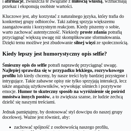
i
afirmacje
, zwłaszcza te związane z
miłością własną
, wzmacniają
przekaz i eksponują osobiste wartości.
Kluczowe jest, aby korzystać z naturalnego języka, który trafia do
konkretnej grupy odbiorców. Taki zabieg sprzyja większemu
zaangażowaniu i korzystnym reakcjom. Kiedy piszemy o sobie,
warto zachować autentyczność. Niekiedy
proste zdania
potrafią
przyciągnąć większą uwagę niż skomplikowane sformułowania.
Dzięki temu możliwe jest zbudowanie
silnej więzi
ze społecznością.
Kiedy lepszy jest humorystyczny opis selfie?
Śmieszny opis do selfie
potrafi naprawdę przyciągnąć uwagę.
Najlepiej sprawdza się w przypadku lekkiego, rozrywkowego
profilu
lub kiedy chcemy, by nasze treści były bardziej przystępne i
intrygujące. Takie zabawne opisy nie tylko sprzyjają interakcji, lecz
także angażują użytkowników, wywołując uśmiech i pozytywne
emocje.
Humor to skuteczny sposób na wyróżnienie się pośród
mnóstwa innych postów
, a to zwiększa szanse, że ludzie zechcą
dzielić się naszymi treściami.
Jednak pamiętajmy, by dostosować styl dowcipu do naszej grupy
docelowej. Ważne jest również, aby:
zachować spójność z osobowością naszego profilu,