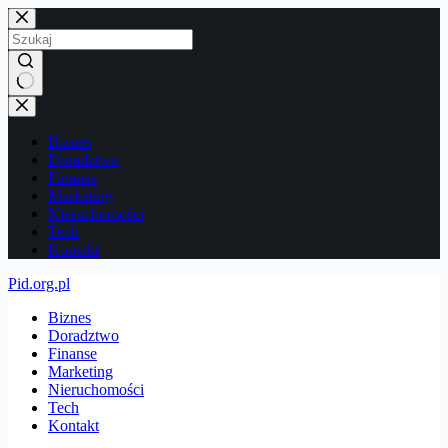
Przejdź
do
treści
Brak
wyników
Biznes
Doradztwo
Finanse
Marketing
Nieruchomości
Tech
Kontakt
Pid.org.pl
Biznes
Doradztwo
Finanse
Marketing
Nieruchomości
Tech
Kontakt