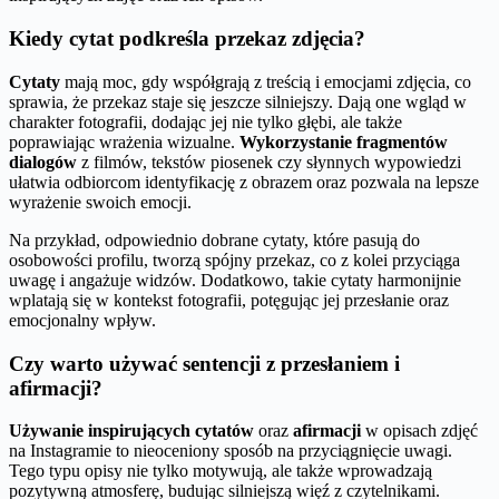
Kiedy cytat podkreśla przekaz zdjęcia?
Cytaty
mają moc, gdy współgrają z treścią i emocjami zdjęcia, co
sprawia, że przekaz staje się jeszcze silniejszy. Dają one wgląd w
charakter fotografii, dodając jej nie tylko głębi, ale także
poprawiając wrażenia wizualne.
Wykorzystanie fragmentów
dialogów
z filmów, tekstów piosenek czy słynnych wypowiedzi
ułatwia odbiorcom identyfikację z obrazem oraz pozwala na lepsze
wyrażenie swoich emocji.
Na przykład, odpowiednio dobrane cytaty, które pasują do
osobowości profilu, tworzą spójny przekaz, co z kolei przyciąga
uwagę i angażuje widzów. Dodatkowo, takie cytaty harmonijnie
wplatają się w kontekst fotografii, potęgując jej przesłanie oraz
emocjonalny wpływ.
Czy warto używać sentencji z przesłaniem i
afirmacji?
Używanie inspirujących cytatów
oraz
afirmacji
w opisach zdjęć
na Instagramie to nieoceniony sposób na przyciągnięcie uwagi.
Tego typu opisy nie tylko motywują, ale także wprowadzają
pozytywną atmosferę, budując silniejszą więź z czytelnikami.