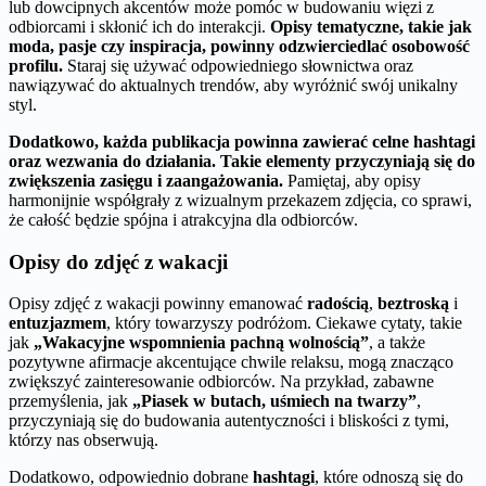
lub dowcipnych akcentów może pomóc w budowaniu więzi z
odbiorcami i skłonić ich do interakcji.
Opisy tematyczne, takie jak
moda, pasje czy inspiracja, powinny odzwierciedlać osobowość
profilu.
Staraj się używać odpowiedniego słownictwa oraz
nawiązywać do aktualnych trendów, aby wyróżnić swój unikalny
styl.
Dodatkowo, każda publikacja powinna zawierać celne hashtagi
oraz wezwania do działania.
Takie elementy przyczyniają się do
zwiększenia zasięgu i zaangażowania.
Pamiętaj, aby opisy
harmonijnie współgrały z wizualnym przekazem zdjęcia, co sprawi,
że całość będzie spójna i atrakcyjna dla odbiorców.
Opisy do zdjęć z wakacji
Opisy zdjęć z wakacji powinny emanować
radością
,
beztroską
i
entuzjazmem
, który towarzyszy podróżom. Ciekawe cytaty, takie
jak
„Wakacyjne wspomnienia pachną wolnością”
, a także
pozytywne afirmacje akcentujące chwile relaksu, mogą znacząco
zwiększyć zainteresowanie odbiorców. Na przykład, zabawne
przemyślenia, jak
„Piasek w butach, uśmiech na twarzy”
,
przyczyniają się do budowania autentyczności i bliskości z tymi,
którzy nas obserwują.
Dodatkowo, odpowiednio dobrane
hashtagi
, które odnoszą się do