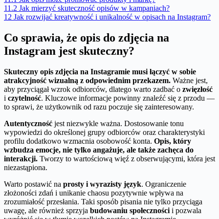
11.2
Jak mierzyć skuteczność opisów w kampaniach?
12
Jak rozwijać kreatywność i unikalność w opisach na Instagram?
Co sprawia, że opis do zdjęcia na
Instagram jest skuteczny?
Skuteczny opis zdjęcia na Instagramie musi łączyć w sobie
atrakcyjność wizualną z odpowiednim przekazem.
Ważne jest,
aby przyciągał wzrok odbiorców, dlatego warto zadbać o
zwięzłość
i
czytelność
. Kluczowe informacje powinny znaleźć się z przodu —
to sprawi, że użytkownik od razu poczuje się zainteresowany.
Autentyczność
jest niezwykle ważna. Dostosowanie tonu
wypowiedzi do określonej grupy odbiorców oraz charakterystyki
profilu dodatkowo wzmacnia osobowość konta.
Opis, który
wzbudza emocje, nie tylko angażuje, ale także zachęca do
interakcji.
Tworzy to wartościową więź z obserwującymi, która jest
niezastąpiona.
Warto postawić na
prosty i wyrazisty język
. Ograniczenie
złożoności zdań i unikanie chaosu pozytywnie wpływa na
zrozumiałość przesłania. Taki sposób pisania nie tylko przyciąga
uwagę, ale również sprzyja
budowaniu społeczności
i pozwala