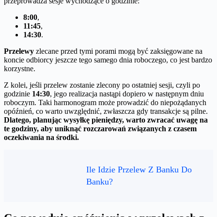
przeprowadza sesje wychodzące o godzinie:
8:00
,
11:45
,
14:30
.
Przelewy
zlecane przed tymi porami mogą być zaksięgowane na
koncie odbiorcy jeszcze tego samego dnia roboczego, co jest bardzo
korzystne.
Z kolei, jeśli przelew zostanie zlecony po ostatniej sesji, czyli po
godzinie
14:30
, jego realizacja nastąpi dopiero w następnym dniu
roboczym. Taki harmonogram może prowadzić do niepożądanych
opóźnień, co warto uwzględnić, zwłaszcza gdy transakcje są pilne.
Dlatego, planując wysyłkę pieniędzy, warto zwracać uwagę na
te godziny, aby uniknąć rozczarowań związanych z czasem
oczekiwania na środki.
Ile Idzie Przelew Z Banku Do
Banku?