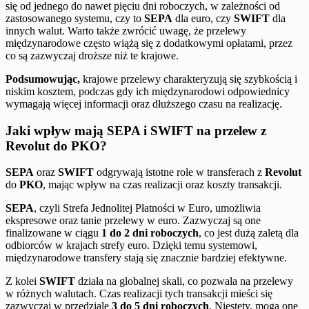
się od jednego do nawet pięciu dni roboczych, w zależności od
zastosowanego systemu, czy to
SEPA
dla euro, czy
SWIFT
dla
innych walut. Warto także zwrócić uwagę, że przelewy
międzynarodowe często wiążą się z dodatkowymi opłatami, przez
co są zazwyczaj droższe niż te krajowe.
Podsumowując,
krajowe przelewy charakteryzują się szybkością i
niskim kosztem, podczas gdy ich międzynarodowi odpowiednicy
wymagają więcej informacji oraz dłuższego czasu na realizację.
Jaki wpływ mają SEPA i SWIFT na przelew z
Revolut do PKO?
SEPA
oraz
SWIFT
odgrywają istotne role w transferach z
Revolut
do
PKO
, mając wpływ na czas realizacji oraz koszty transakcji.
SEPA
, czyli Strefa Jednolitej Płatności w Euro, umożliwia
ekspresowe oraz tanie przelewy w euro. Zazwyczaj są one
finalizowane w ciągu
1 do 2 dni roboczych
, co jest dużą zaletą dla
odbiorców w krajach strefy euro. Dzięki temu systemowi,
międzynarodowe transfery stają się znacznie bardziej efektywne.
Z kolei
SWIFT
działa na globalnej skali, co pozwala na przelewy
w różnych walutach. Czas realizacji tych transakcji mieści się
zazwyczaj w przedziale
3 do 5 dni roboczych
. Niestety, mogą one