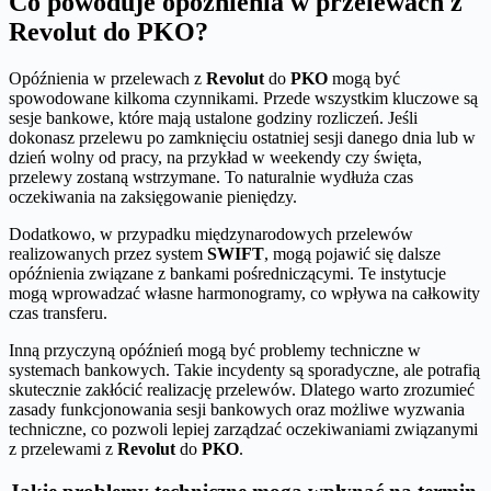
Co powoduje opóźnienia w przelewach z
Revolut do PKO?
Opóźnienia w przelewach z
Revolut
do
PKO
mogą być
spowodowane kilkoma czynnikami. Przede wszystkim kluczowe są
sesje bankowe, które mają ustalone godziny rozliczeń. Jeśli
dokonasz przelewu po zamknięciu ostatniej sesji danego dnia lub w
dzień wolny od pracy, na przykład w weekendy czy święta,
przelewy zostaną wstrzymane. To naturalnie wydłuża czas
oczekiwania na zaksięgowanie pieniędzy.
Dodatkowo, w przypadku międzynarodowych przelewów
realizowanych przez system
SWIFT
, mogą pojawić się dalsze
opóźnienia związane z bankami pośredniczącymi. Te instytucje
mogą wprowadzać własne harmonogramy, co wpływa na całkowity
czas transferu.
Inną przyczyną opóźnień mogą być problemy techniczne w
systemach bankowych. Takie incydenty są sporadyczne, ale potrafią
skutecznie zakłócić realizację przelewów. Dlatego warto zrozumieć
zasady funkcjonowania sesji bankowych oraz możliwe wyzwania
techniczne, co pozwoli lepiej zarządzać oczekiwaniami związanymi
z przelewami z
Revolut
do
PKO
.