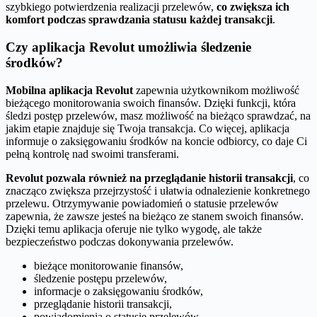
szybkiego potwierdzenia realizacji przelewów,
co zwiększa ich
komfort podczas sprawdzania statusu każdej transakcji
.
Czy aplikacja Revolut umożliwia śledzenie
środków?
Mobilna aplikacja Revolut
zapewnia użytkownikom możliwość
bieżącego monitorowania swoich finansów. Dzięki funkcji, która
śledzi postęp przelewów, masz możliwość na bieżąco sprawdzać, na
jakim etapie znajduje się Twoja transakcja. Co więcej, aplikacja
informuje o zaksięgowaniu środków na koncie odbiorcy, co daje Ci
pełną kontrolę nad swoimi transferami.
Revolut pozwala również na przeglądanie historii transakcji
, co
znacząco zwiększa przejrzystość i ułatwia odnalezienie konkretnego
przelewu. Otrzymywanie powiadomień o statusie przelewów
zapewnia, że zawsze jesteś na bieżąco ze stanem swoich finansów.
Dzięki temu aplikacja oferuje nie tylko wygodę, ale także
bezpieczeństwo podczas dokonywania przelewów.
bieżące monitorowanie finansów,
śledzenie postępu przelewów,
informacje o zaksięgowaniu środków,
przeglądanie historii transakcji,
powiadomienia o statusie przelewów.