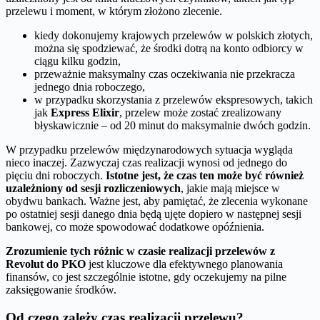
przelewu i moment, w którym złożono zlecenie.
kiedy dokonujemy krajowych przelewów w polskich złotych,
można się spodziewać, że środki dotrą na konto odbiorcy w
ciągu kilku godzin,
przeważnie maksymalny czas oczekiwania nie przekracza
jednego dnia roboczego,
w przypadku skorzystania z przelewów ekspresowych, takich
jak
Express Elixir
, przelew może zostać zrealizowany
błyskawicznie – od 20 minut do maksymalnie dwóch godzin.
W przypadku przelewów międzynarodowych sytuacja wygląda
nieco inaczej. Zazwyczaj czas realizacji wynosi od jednego do
pięciu dni roboczych.
Istotne jest, że czas ten może być również
uzależniony od sesji rozliczeniowych
, jakie mają miejsce w
obydwu bankach. Ważne jest, aby pamiętać, że zlecenia wykonane
po ostatniej sesji danego dnia będą ujęte dopiero w następnej sesji
bankowej, co może spowodować dodatkowe opóźnienia.
Zrozumienie tych różnic w czasie realizacji przelewów z
Revolut do PKO
jest kluczowe dla efektywnego planowania
finansów, co jest szczególnie istotne, gdy oczekujemy na pilne
zaksięgowanie środków.
Od czego zależy czas realizacji przelewu?