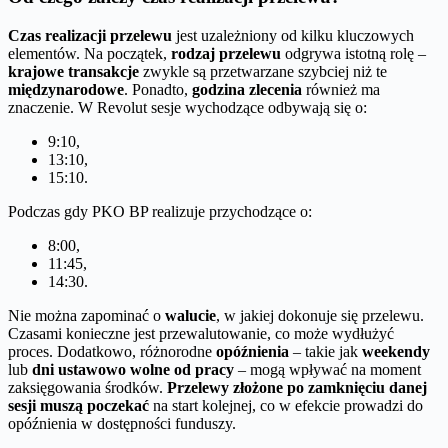
Czas realizacji przelewu
jest uzależniony od kilku kluczowych
elementów. Na początek,
rodzaj przelewu
odgrywa istotną rolę –
krajowe transakcje
zwykle są przetwarzane szybciej niż te
międzynarodowe
. Ponadto,
godzina zlecenia
również ma
znaczenie. W Revolut sesje wychodzące odbywają się o:
9:10,
13:10,
15:10.
Podczas gdy PKO BP realizuje przychodzące o:
8:00,
11:45,
14:30.
Nie można zapominać o
walucie
, w jakiej dokonuje się przelewu.
Czasami konieczne jest przewalutowanie, co może wydłużyć
proces. Dodatkowo, różnorodne
opóźnienia
– takie jak
weekendy
lub
dni ustawowo wolne od pracy
– mogą wpływać na moment
zaksięgowania środków.
Przelewy złożone po zamknięciu danej
sesji muszą poczekać
na start kolejnej, co w efekcie prowadzi do
opóźnienia w dostępności funduszy.