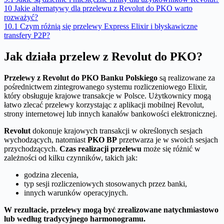
10
Jakie alternatywy dla przelewu z Revolut do PKO warto
rozważyć?
10.1
Czym różnią się przelewy Express Elixir i błyskawiczne
transfery P2P?
Jak działa przelew z Revolut do PKO?
Przelewy z Revolut do PKO Banku Polskiego
są realizowane za
pośrednictwem zintegrowanego systemu rozliczeniowego Elixir,
który obsługuje krajowe transakcje w Polsce. Użytkownicy mogą
łatwo zlecać przelewy korzystając z aplikacji mobilnej Revolut,
strony internetowej lub innych kanałów bankowości elektronicznej.
Revolut
dokonuje krajowych transakcji w określonych sesjach
wychodzących, natomiast
PKO BP
przetwarza je w swoich sesjach
przychodzących.
Czas realizacji przelewu
może się różnić w
zależności od kilku czynników, takich jak:
godzina zlecenia,
typ sesji rozliczeniowych stosowanych przez banki,
innych warunków operacyjnych.
W rezultacie, przelewy mogą być zrealizowane natychmiastowo
lub według tradycyjnego harmonogramu.