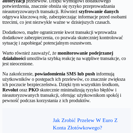
autoryzacji
przelewów. Dzięki wymogowi dodatkowego
potwierdzenia, znacznie obniża się ryzyko przeprowadzania
nieautoryzowanych transakcji. Również
szyfrowanie danych
odgrywa kluczową rolę, zabezpieczając informacje przed osobami
trzecimi, co jest niezwykle ważne w dzisiejszych czasach.
Dodatkowo, mądre ograniczenie kwot transakcji wprowadza
dodatkowe zabezpieczenia, co pozwala skuteczniej kontrolować
sytuację i zapobiegać potencjalnym oszustwom.
Warto również zauważyć, że
monitorowanie podejrzanej
działalności
umożliwia szybką reakcję na wątpliwe transakcje, co
jest nieocenione.
Na zakończenie,
powiadomienia SMS lub push
informują
użytkowników o postępach ich przelewów, co znacznie zwiększa
ich poczucie bezpieczeństwa. Dzięki tym wszystkim środkom,
Revolut
oraz
PKO
skutecznie minimalizują ryzyko błędów i
nieautoryzowanych transakcji, oferując użytkownikom spokój i
pewność podczas korzystania z ich produktów.
Jak Zrobić Przelew W Euro Z
Konta Złotówkowego?