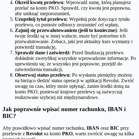
Określ kwotę przelewu
: Wprowadź sumę, którą planujesz
przelać na konto PKO. Sprawdź, czy kwota jest poprawna,
aby uniknąć nieporozumień,
Uzupełnij tytuł przelewu
: Wypełnij pole dotyczące tytułu
przelewu, co pomoże odbiorcy zrozumieć cel wpłaty,
Zajmij się przewalutowaniem (jeśli to konieczne)
: Jeśli
twoje środki są w innej walucie, może być potrzebne ich
przewalutowanie. Zobacz, jaki jest aktualny kurs wymiany i
potwierdź transakcję,
Sprawdź dane i zatwierdź
: Przed finalizacją przelewu
dokładnie zweryfikuj wszystkie wprowadzone informacje. Po
upewnieniu się, że wszystko jest poprawne, przejdź do
zatwierdzenia transakcji,
Obserwuj status przelewu
: Po wysłaniu pieniędzy możesz
na bieżąco śledzić status operacji w aplikacji Revolut. Zwróć
uwagę na czas, który może upłynąć, zanim środki dotrą na
konto PKO, ponieważ krajowe przelewy są zazwyczaj
realizowane szybciej niż międzynarodowe.
Jak poprawnie wpisać numer rachunku, IBAN i
BIC?
Aby prawidłowo wpisać numer rachunku,
IBAN
oraz
BIC
przy
przelewie z
Revolut
na konto
PKO
, warto zwrócić uwagę na kilka