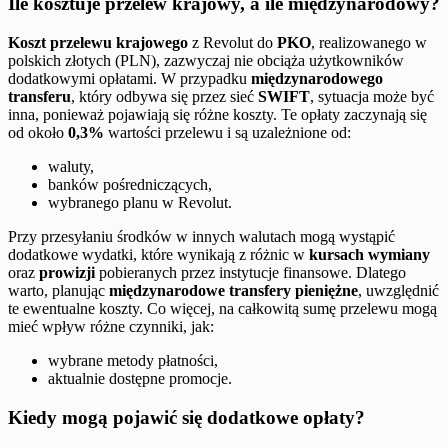
Ile kosztuje przelew krajowy, a ile międzynarodowy?
Koszt przelewu krajowego
z Revolut do
PKO
, realizowanego w
polskich złotych (PLN), zazwyczaj nie obciąża użytkowników
dodatkowymi opłatami. W przypadku
międzynarodowego
transferu
, który odbywa się przez sieć
SWIFT
, sytuacja może być
inna, ponieważ pojawiają się różne koszty. Te opłaty zaczynają się
od około
0,3%
wartości przelewu i są uzależnione od:
waluty,
banków pośredniczących,
wybranego planu w Revolut.
Przy przesyłaniu środków w innych walutach mogą wystąpić
dodatkowe wydatki, które wynikają z różnic w
kursach wymiany
oraz
prowizji
pobieranych przez instytucje finansowe. Dlatego
warto, planując
międzynarodowe transfery pieniężne
, uwzględnić
te ewentualne koszty. Co więcej, na całkowitą sumę przelewu mogą
mieć wpływ różne czynniki, jak:
wybrane metody płatności,
aktualnie dostępne promocje.
Kiedy mogą pojawić się dodatkowe opłaty?