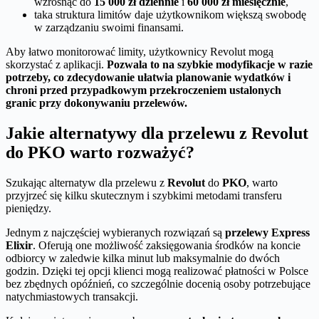
wzrosnąć do
15 000 zł dziennie
i
60 000 zł miesięcznie
,
taka struktura limitów daje użytkownikom większą swobodę
w zarządzaniu swoimi finansami.
Aby łatwo monitorować limity, użytkownicy Revolut mogą
skorzystać z aplikacji.
Pozwala to na szybkie modyfikacje w razie
potrzeby, co zdecydowanie ułatwia planowanie wydatków i
chroni przed przypadkowym przekroczeniem ustalonych
granic przy dokonywaniu przelewów.
Jakie alternatywy dla przelewu z Revolut
do PKO warto rozważyć?
Szukając alternatyw dla przelewu z
Revolut
do
PKO
, warto
przyjrzeć się kilku skutecznym i szybkimi metodami transferu
pieniędzy.
Jednym z najczęściej wybieranych rozwiązań są
przelewy Express
Elixir
. Oferują one możliwość zaksięgowania środków na koncie
odbiorcy w zaledwie kilka minut lub maksymalnie do dwóch
godzin. Dzięki tej opcji klienci mogą realizować płatności w Polsce
bez zbędnych opóźnień, co szczególnie docenią osoby potrzebujące
natychmiastowych transakcji.