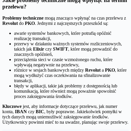
Jakie problemy techniczne mogą wpłynąć na termin
przelewu?
Problemy techniczne
mogą znacząco wpłynąć na czas przelewu z
Revolut
do
PKO
. Jednymi z najczęstszych przeszkód są:
awarie systemów bankowych, które potrafią opóźnić
realizację transakcji,
przerwy w działaniu ważnych systemów rozliczeniowych,
takich jak
Elixir
czy
SWIFT
, które mogą prowadzić do
znacznych opóźnień,
przeciążenia sieci w czasie wzmożonego ruchu, które
wpływają negatywnie na przelewy,
różnice w sesjach bankowych między
Revolut
a
PKO
, które
mogą wydłużyć czas oczekiwania na sfinalizowanie
transakcji,
błędy w aplikacji, takie jak problemy z dostępnością lub
komunikacją, które również mogą poważnie spowolnić
proces zaksięgowania środków.
Kluczowe
jest, aby informacje dotyczące przelewu, jak numer
konta,
IBAN
czy
BIC
, były poprawne. Jakiekolwiek pomyłki w
tych danych mogą uniemożliwić zaksięgowanie środków.
Użytkownicy powinni mieć to na uwadze, planując swoje przelewy.