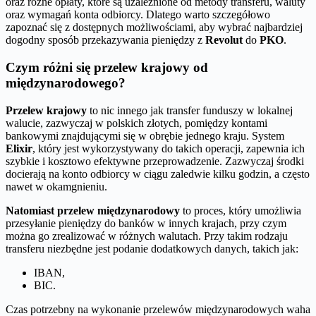
oraz różne opłaty, które są uzależnione od metody transferu, waluty
oraz wymagań konta odbiorcy. Dlatego warto szczegółowo
zapoznać się z dostępnych możliwościami, aby wybrać najbardziej
dogodny sposób przekazywania pieniędzy z
Revolut
do
PKO
.
Czym różni się przelew krajowy od
międzynarodowego?
Przelew krajowy
to nic innego jak transfer funduszy w lokalnej
walucie, zazwyczaj w polskich złotych, pomiędzy kontami
bankowymi znajdującymi się w obrębie jednego kraju. System
Elixir
, który jest wykorzystywany do takich operacji, zapewnia ich
szybkie i kosztowo efektywne przeprowadzenie. Zazwyczaj środki
docierają na konto odbiorcy w ciągu zaledwie kilku godzin, a często
nawet w okamgnieniu.
Natomiast przelew międzynarodowy
to proces, który umożliwia
przesyłanie pieniędzy do banków w innych krajach, przy czym
można go zrealizować w różnych walutach. Przy takim rodzaju
transferu niezbędne jest podanie dodatkowych danych, takich jak:
IBAN,
BIC.
Czas potrzebny na wykonanie przelewów międzynarodowych waha