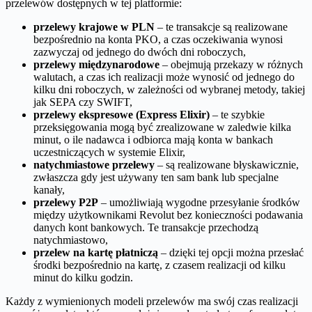
przelewów dostępnych w tej platformie:
przelewy krajowe w PLN
– te transakcje są realizowane
bezpośrednio na konta PKO, a czas oczekiwania wynosi
zazwyczaj od jednego do dwóch dni roboczych,
przelewy międzynarodowe
– obejmują przekazy w różnych
walutach, a czas ich realizacji może wynosić od jednego do
kilku dni roboczych, w zależności od wybranej metody, takiej
jak SEPA czy SWIFT,
przelewy ekspresowe (Express Elixir)
– te szybkie
przeksięgowania mogą być zrealizowane w zaledwie kilka
minut, o ile nadawca i odbiorca mają konta w bankach
uczestniczących w systemie Elixir,
natychmiastowe przelewy
– są realizowane błyskawicznie,
zwłaszcza gdy jest używany ten sam bank lub specjalne
kanały,
przelewy P2P
– umożliwiają wygodne przesyłanie środków
między użytkownikami Revolut bez konieczności podawania
danych kont bankowych. Te transakcje przechodzą
natychmiastowo,
przelew na kartę płatniczą
– dzięki tej opcji można przesłać
środki bezpośrednio na kartę, z czasem realizacji od kilku
minut do kilku godzin.
Każdy z wymienionych modeli przelewów ma swój czas realizacji