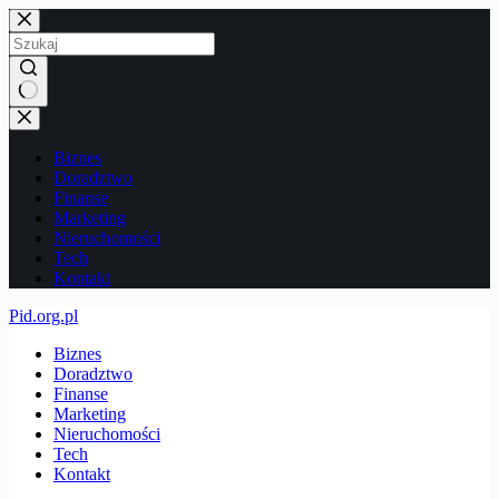
Przejdź
do
treści
Brak
wyników
Biznes
Doradztwo
Finanse
Marketing
Nieruchomości
Tech
Kontakt
Pid.org.pl
Biznes
Doradztwo
Finanse
Marketing
Nieruchomości
Tech
Kontakt