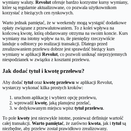
wymiany waluty.
Revolut
oferuje bardzo korzystne kursy wymiany,
które są regularnie aktualizowane, co pozwala użytkownikom
korzystać z bieżących cen rynkowych.
Warto jednak pamiętać, że w weekendy mogą wystąpić dodatkowe
opłaty związane z przewalutowaniem. To z kolei wpływa na
końcową kwotę, którą obdarowany otrzyma na swoim koncie. Kurs
wymiany ma istotny wpływ na to, ile pieniędzy rzeczywiście
landuje u odbiorcy po realizacji transakcji. Dlatego przed
zrealizowaniem przelewu dobrze jest sprawdzić bieżący kurs
wymiany w aplikacji
Revolut
, co pozwoli uniknąć nieprzyjemnych
niespodzianek w związku z kosztami przelewu.
Jak dodać tytuł i kwotę przelewu?
Aby dodać
tytuł
oraz
kwotę przelewu
w aplikacji Revolut,
wystarczy wykonać kilka prostych kroków:
uruchom aplikację i wybierz opcję przelewu,
wprowadź
kwotę
, jaką planujesz przelać,
w dedykowanym miejscu wpisz
tytuł przelewu
.
To pole
kwoty
jest niezwykle istotne, ponieważ definiuje wartość
całej transakcji.
Warto pamiętać
, że zarówno
kwota
, jak i
tytuł
są
niezbędne, aby przelew został prawidłowo zrealizowany.