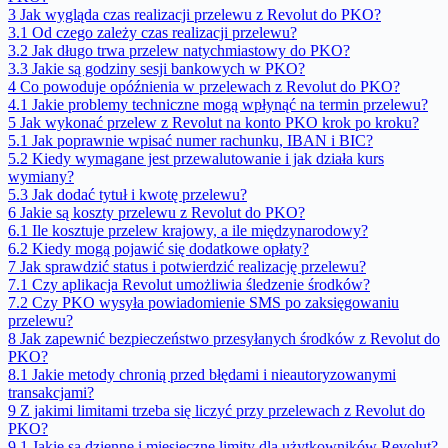
3
Jak wygląda czas realizacji przelewu z Revolut do PKO?
3.1
Od czego zależy czas realizacji przelewu?
3.2
Jak długo trwa przelew natychmiastowy do PKO?
3.3
Jakie są godziny sesji bankowych w PKO?
4
Co powoduje opóźnienia w przelewach z Revolut do PKO?
4.1
Jakie problemy techniczne mogą wpłynąć na termin przelewu?
5
Jak wykonać przelew z Revolut na konto PKO krok po kroku?
5.1
Jak poprawnie wpisać numer rachunku, IBAN i BIC?
5.2
Kiedy wymagane jest przewalutowanie i jak działa kurs
wymiany?
5.3
Jak dodać tytuł i kwotę przelewu?
6
Jakie są koszty przelewu z Revolut do PKO?
6.1
Ile kosztuje przelew krajowy, a ile międzynarodowy?
6.2
Kiedy mogą pojawić się dodatkowe opłaty?
7
Jak sprawdzić status i potwierdzić realizację przelewu?
7.1
Czy aplikacja Revolut umożliwia śledzenie środków?
7.2
Czy PKO wysyła powiadomienie SMS po zaksięgowaniu
przelewu?
8
Jak zapewnić bezpieczeństwo przesyłanych środków z Revolut do
PKO?
8.1
Jakie metody chronią przed błędami i nieautoryzowanymi
transakcjami?
9
Z jakimi limitami trzeba się liczyć przy przelewach z Revolut do
PKO?
9.1
Jakie są dzienne i miesięczne limity dla użytkowników Revolut?