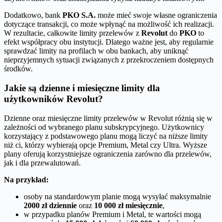
Dodatkowo, bank
PKO S.A.
może mieć swoje własne ograniczenia
dotyczące transakcji, co może wpłynąć na możliwość ich realizacji.
W rezultacie, całkowite limity przelewów z
Revolut
do
PKO
to
efekt współpracy obu instytucji. Dlatego ważne jest, aby regularnie
sprawdzać limity na profilach w obu bankach, aby uniknąć
nieprzyjemnych sytuacji związanych z przekroczeniem dostępnych
środków.
Jakie są dzienne i miesięczne limity dla
użytkowników Revolut?
Dzienne oraz miesięczne limity przelewów w Revolut różnią się w
zależności od wybranego planu subskrypcyjnego. Użytkownicy
korzystający z podstawowego planu mogą liczyć na niższe limity
niż ci, którzy wybierają opcje Premium, Metal czy Ultra. Wyższe
plany oferują korzystniejsze ograniczenia zarówno dla przelewów,
jak i dla przewalutowań.
Na przykład:
osoby na standardowym planie mogą wysyłać maksymalnie
2000 zł dziennie
oraz
10 000 zł miesięcznie
,
w przypadku planów Premium i Metal, te wartości mogą