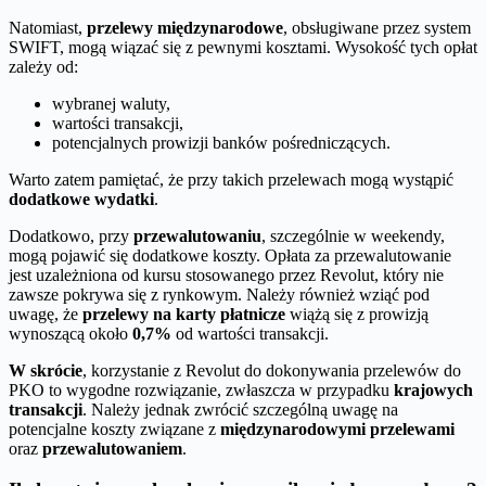
Natomiast,
przelewy międzynarodowe
, obsługiwane przez system
SWIFT, mogą wiązać się z pewnymi kosztami. Wysokość tych opłat
zależy od:
wybranej waluty,
wartości transakcji,
potencjalnych prowizji banków pośredniczących.
Warto zatem pamiętać, że przy takich przelewach mogą wystąpić
dodatkowe wydatki
.
Dodatkowo, przy
przewalutowaniu
, szczególnie w weekendy,
mogą pojawić się dodatkowe koszty. Opłata za przewalutowanie
jest uzależniona od kursu stosowanego przez Revolut, który nie
zawsze pokrywa się z rynkowym. Należy również wziąć pod
uwagę, że
przelewy na karty płatnicze
wiążą się z prowizją
wynoszącą około
0,7%
od wartości transakcji.
W skrócie
, korzystanie z Revolut do dokonywania przelewów do
PKO to wygodne rozwiązanie, zwłaszcza w przypadku
krajowych
transakcji
. Należy jednak zwrócić szczególną uwagę na
potencjalne koszty związane z
międzynarodowymi przelewami
oraz
przewalutowaniem
.