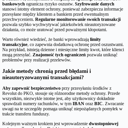
bankowych
ogranicza ryzyko oszustw.
Szyfrowanie danych
stanowi istotny element ochrony, ponieważ zabezpiecza informacje
przesyłane między klientem a bankiem przed ewentualnym
przechwyceniem.
Regularne monitorowanie swoich transakcji
pozwala szybko wychwytywać jakiekolwiek nieautoryzowane
działania, co może uratować przed poważnymi kłopotami.
Warto również wiedzieć, że banki wprowadzają
limity
transakcyjne
, co zapewnia dodatkową ochronę przed oszustwami.
Na przykład, istnieją dzienne i miesięczne limity kwot, które klienci
mogą przesyłać.
Znajomość tych ograniczeń
pozwala uniknąć
problemów przy realizacji przelewów.
Jakie metody chronią przed błędami i
nieautoryzowanymi transakcjami?
Aby zapewnić bezpieczeństwo
przy przesyłaniu środków z
Revolut do PKO, stosuje się różnorodne metody ochrony. Przede
wszystkim, niezwykle istotne jest, aby użytkownicy dokładnie
sprawdzali numery rachunków, w tym
IBAN
oraz
BIC
. Zwracanie
uwagi na te szczegóły pomaga uniknąć niepożądanych pomyłek w
trakcie transferu funduszy.
Kolejnym ważnym krokiem jest wprowadzenie
dwustopniowej