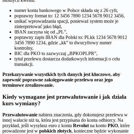
istotnych kwestii.
numer konta bankowego w Polsce składa się z 26 cyfr,
poprawny format to: 12 3456 7890 1234 5678 9012 3456,
unikać wprowadzania spacji, ponieważ system może je
zinterpretować jako błąd,
IBAN zaczyna się od „PL”,
poprawny zapis IBAN dla Polski to: PLkk 1234 5678 9012
3456 7890 1234, gdzie „kk” to dwucyfrowy numer
kontrolny,
BIC dla PKO to zazwyczaj „BPKOPLPR”,
tytuł przelewu dostarcza dodatkowych informacji o celu
transakcji.
Przekazywanie wszystkich tych danych jest kluczowe, aby
zapewnić poprawne zaksięgowanie przelewu oraz jego
terminowe zrealizowanie.
Kiedy wymagane jest przewalutowanie i jak działa
kurs wymiany?
Przewalutowanie
nabiera znaczenia, gdy dokonujesz przelewu w
innej walucie niż ta, która jest przypisana do konta odbiorcy. Na
przykład, jeśli wysyłasz euro z konta
Revolut
na konto
PKO
, które
prowadzone jest w
polskich złotych
, konieczne będzie wykonanie