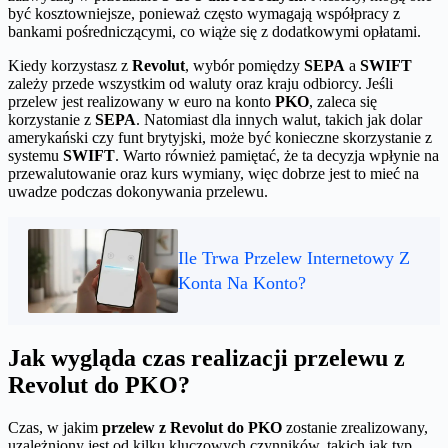
być kosztowniejsze, ponieważ często wymagają współpracy z
bankami pośredniczącymi, co wiąże się z dodatkowymi opłatami.
Kiedy korzystasz z
Revolut
, wybór pomiędzy
SEPA
a
SWIFT
zależy przede wszystkim od waluty oraz kraju odbiorcy. Jeśli
przelew jest realizowany w euro na konto
PKO
, zaleca się
korzystanie z
SEPA
. Natomiast dla innych walut, takich jak dolar
amerykański czy funt brytyjski, może być konieczne skorzystanie z
systemu
SWIFT
. Warto również pamiętać, że ta decyzja wpłynie na
przewalutowanie oraz kurs wymiany, więc dobrze jest to mieć na
uwadze podczas dokonywania przelewu.
Ile Trwa Przelew Internetowy Z
Konta Na Konto?
Jak wygląda czas realizacji przelewu z
Revolut do PKO?
Czas, w jakim
przelew z Revolut do PKO
zostanie zrealizowany,
uzależniony jest od kilku kluczowych czynników, takich jak typ