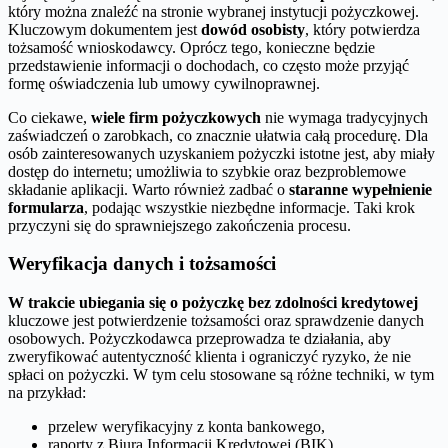
który można znaleźć na stronie wybranej instytucji pożyczkowej.
Kluczowym dokumentem jest
dowód osobisty
, który potwierdza
tożsamość wnioskodawcy. Oprócz tego, konieczne będzie
przedstawienie informacji o dochodach, co często może przyjąć
formę oświadczenia lub umowy cywilnoprawnej.
Co ciekawe,
wiele firm pożyczkowych
nie wymaga tradycyjnych
zaświadczeń o zarobkach, co znacznie ułatwia całą procedurę. Dla
osób zainteresowanych uzyskaniem pożyczki istotne jest, aby miały
dostęp do internetu; umożliwia to szybkie oraz bezproblemowe
składanie aplikacji. Warto również zadbać o
staranne wypełnienie
formularza
, podając wszystkie niezbędne informacje. Taki krok
przyczyni się do sprawniejszego zakończenia procesu.
Weryfikacja danych i tożsamości
W trakcie ubiegania się o pożyczkę bez zdolności kredytowej
kluczowe jest potwierdzenie tożsamości oraz sprawdzenie danych
osobowych. Pożyczkodawca przeprowadza te działania, aby
zweryfikować autentyczność klienta i ograniczyć ryzyko, że nie
spłaci on pożyczki. W tym celu stosowane są różne techniki, w tym
na przykład:
przelew weryfikacyjny z konta bankowego,
raporty z Biura Informacji Kredytowej (BIK),