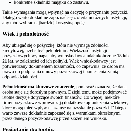
konkretne składniki majątku do zastawu.
Takie wymagania mogą wpłynąć na decyzję o przyznaniu pożyczki.
Dlatego warto dokładnie zapoznać się z ofertami różnych instytucji,
aby móc wybrać najbardziej korzystną opcję.
Wiek i pełnoletność
Aby ubiegać się o pożyczkę, która nie wymaga zdolności
kredytowej, trzeba być pełnoletnim. Większość instytucji
pożyczkowych wymaga, aby wnioskodawca miał ukończone
18
lub
21 lat
, w zależności od ich polityki. Wiek wnioskodawcy jest
potwierdzany dokumentem tożsamości, co zapewnia, że osoba ma
prawo do podpisania umowy pożyczkowej i poniesienia za nią
odpowiedzialności.
Pełnoletność ma kluczowe znaczenie
, ponieważ oznacza, że dana
osoba staje się dorosłym prawnym. Dzięki temu może podejmować
istotne decyzje dotyczące swoich finansów. Co więcej, niektóre
firmy pożyczkowe wprowadzają dodatkowe ograniczenia wiekowe,
które mogą mieć wpływ na szanse na uzyskanie pożyczki. Dlatego
warto zawsze dokładnie zapoznać się z warunkami określonymi
przez danego pożyczkodawcę przed złożeniem wniosku.
Posiadanie dochodów