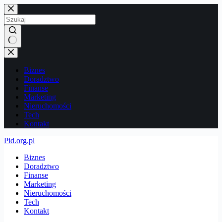
Przejdź
do
treści
Brak
wyników
Biznes
Doradztwo
Finanse
Marketing
Nieruchomości
Tech
Kontakt
Pid.org.pl
Biznes
Doradztwo
Finanse
Marketing
Nieruchomości
Tech
Kontakt