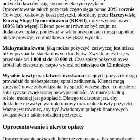
pożyczkodawców stają się one większym ryzykiem.
Oprocentowanie takich pożyczek często sięga ponad
20% rocznie
.
Co więcej, całkowity koszt pożyczki, określany przez
Rzeczywistą
Roczną Stopę Oprocentowania (RRSO)
, może wynosić nawet
100% lub więcej
. Klienci powinni również być czujni na
dodatkowe opłaty, ponieważ w wielu przypadkach mogą napotkać
ukryte prowizje, co dodatkowo zwiększa wydatki.
Maksymalna kwota
, jaką można pożyczyć, zazwyczaj jest niższa
niż w przypadku standardowych kredytów. Zwykle mieści się w
przedziale od
1 000 zł do 10 000 zł
. Czas spłaty pożyczki bywa
krótki lub elastyczny, często wynosi od
miesiąca do 12 miesięcy
.
Wysokie koszty
oraz
łatwość uzyskania
kolejnych pożyczek mogą
prowadzić do niebezpiecznej spirali zadłużenia. Klienci mogą
zaczynać nowe zobowiązania, by spłacić wcześniejsze, co niesie ze
sobą ryzyko zwiększonej niewypłacalności. W miarę jak dług
rośnie, trudniej jest go spłacić. Dlatego tak istotne jest, aby
dokładnie rozważyć warunki umowy oraz realne koszty pożyczki.
Ważne jest również, aby być świadomym pułapek finansowych
związanych z takim rodzajem pożyczek.
Oprocentowanie i ukryte opłaty
Oprocentowanie pożyczek, które przyznawane są bez sprawdzania