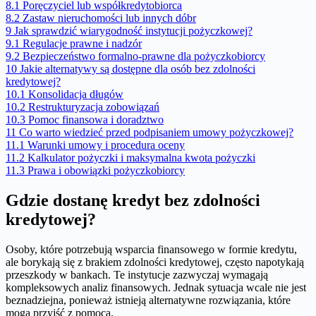
8.1
Poręczyciel lub współkredytobiorca
8.2
Zastaw nieruchomości lub innych dóbr
9
Jak sprawdzić wiarygodność instytucji pożyczkowej?
9.1
Regulacje prawne i nadzór
9.2
Bezpieczeństwo formalno-prawne dla pożyczkobiorcy
10
Jakie alternatywy są dostępne dla osób bez zdolności
kredytowej?
10.1
Konsolidacja długów
10.2
Restrukturyzacja zobowiązań
10.3
Pomoc finansowa i doradztwo
11
Co warto wiedzieć przed podpisaniem umowy pożyczkowej?
11.1
Warunki umowy i procedura oceny
11.2
Kalkulator pożyczki i maksymalna kwota pożyczki
11.3
Prawa i obowiązki pożyczkobiorcy
Gdzie dostanę kredyt bez zdolności
kredytowej?
Osoby, które potrzebują wsparcia finansowego w formie kredytu,
ale borykają się z brakiem zdolności kredytowej, często napotykają
przeszkody w bankach. Te instytucje zazwyczaj wymagają
kompleksowych analiz finansowych. Jednak sytuacja wcale nie jest
beznadziejna, ponieważ istnieją alternatywne rozwiązania, które
mogą przyjść z pomocą.