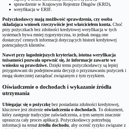
sprawdzenie w Krajowym Rejestrze Długów (KRD),
weryfikacja w ERIF.
Pożyczkodawcy mają możliwość sprawdzenia, czy osoba
składająca wniosek rzeczywiście jest właścicielem konta.
Choć
przy pożyczkach bez zdolności kredytowej weryfikacja w tych
systemach bywa mniej rygorystyczna, to jednak mogą one
dostarczyć cennych informacji dotyczących historii kredytowej
potencjalnych klientów.
Nawet przy łagodniejszych kryteriach, istotna weryfikacja
tożsamości pozwala upewnić się, że informacje zawarte we
wniosku są prawdziwe.
Dzięki temu pożyczkodawcy są lepiej
przygotowani do podejmowania decyzji o przyznawaniu pożyczek i
mogą skuteczniej zarządzać związanym z tym ryzykiem.
Oświadczenie o dochodach i wykazanie źródła
utrzymania
Ubiegając się o pożyczkę
bez posiadania zdolności kredytowej,
kluczowe jest złożenie
oświadczenia o dochodach
. To dokument,
który zastępuje tradycyjne zaświadczenia, a tym samym znacznie
upraszcza cały proces aplikacji. Pożyczkodawcy potrzebują
informacji na temat
źródła dochodu
, aby ocenić ryzyko związane z