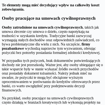
Te elementy mogą mieć decydujący wpływ na całkowity koszt
zobowiązania.
Osoby pracujące na umowach cywilnoprawnych
Osoby zatrudnione na umowach cywilnoprawnych
, takich jak
umowa zlecenie czy umowa o dzieło, często napotykają na
trudności w uzyskaniu kredytu. Tradycyjne banki zazwyczaj
wymagają stałych dochodów oraz odpowiednich zaświadczeń, co
bywa problematyczne dla wielu z nich. Na szczęście,
firmy
pozabankowe
wychodzą naprzeciw tym wyzwaniom, oferując
pożyczki bez potrzeby posiadania formalnej zdolności kredytowej.
W przypadku tych pożyczek, brak dokumentów potwierdzających
dochody nie jest przeszkodą. Ważne jest, aby osoby ubiegające się o
takie wsparcie były w stanie wykazać źródło swoich przychodów
oraz posiadały dokument tożsamości. Należy jednak mieć na
uwadze, że pożyczki te mogą być obciążone wyższym
oprocentowaniem w porównaniu do kredytów oferowanych przez
banki, co warto uwzględnić przy podejmowaniu decyzji
finansowych.
Na przykład, osoby pracujące na umowach cywilnoprawnych
często działają w branżach kreatywnych lub wykonują projekty na