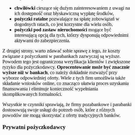
chwilówki
cieszące się dużym zainteresowaniem z uwagi na
ich dostępność oraz błyskawiczną wypłatę środków,
pożyczki ratalne
pozwalające na spłatę zobowiązań w
dogodnych ratach, co jest korzystne dla wielu osób,
pożyczki pod zastaw nieruchomości
mogące być
interesującą opcją dla tych, którzy dysponują odpowiednimi
aktywami do zabezpieczenia.
Z drugiej strony, warto zdawać sobie sprawę z tego, że koszty
związane z pożyczkami w parabankach zazwyczaj są wyższe.
Powodem tego jest ograniczona weryfikacja klientów i zwiększone
ryzyko dla pożyczkodawcy.
Oprocentowanie może być znacznie
wyższe niż w bankach
, co należy dokładnie rozważyć przy
wyborze odpowiedniej oferty. Wiele z tych firm umożliwia także
składanie wniosków online, co znacząco ułatwia proces uzyskania
finansowania i eliminuje konieczność wypełniania
skomplikowanych formalności.
Wszystkie te czynniki sprawiają, że firmy pozabankowe i parabanki
dostosowują swoje usługi do potrzeb osób, które z różnych
powodów nie mogą skorzystać z oferty tradycyjnych banków.
Prywatni pożyczkodawcy