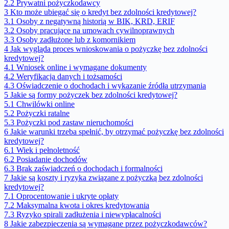
2.2
Prywatni pożyczkodawcy
3
Kto może ubiegać się o kredyt bez zdolności kredytowej?
3.1
Osoby z negatywną historią w BIK, KRD, ERIF
3.2
Osoby pracujące na umowach cywilnoprawnych
3.3
Osoby zadłużone lub z komornikiem
4
Jak wygląda proces wnioskowania o pożyczkę bez zdolności
kredytowej?
4.1
Wniosek online i wymagane dokumenty
4.2
Weryfikacja danych i tożsamości
4.3
Oświadczenie o dochodach i wykazanie źródła utrzymania
5
Jakie są formy pożyczek bez zdolności kredytowej?
5.1
Chwilówki online
5.2
Pożyczki ratalne
5.3
Pożyczki pod zastaw nieruchomości
6
Jakie warunki trzeba spełnić, by otrzymać pożyczkę bez zdolności
kredytowej?
6.1
Wiek i pełnoletność
6.2
Posiadanie dochodów
6.3
Brak zaświadczeń o dochodach i formalności
7
Jakie są koszty i ryzyka związane z pożyczką bez zdolności
kredytowej?
7.1
Oprocentowanie i ukryte opłaty
7.2
Maksymalna kwota i okres kredytowania
7.3
Ryzyko spirali zadłużenia i niewypłacalności
8
Jakie zabezpieczenia są wymagane przez pożyczkodawców?