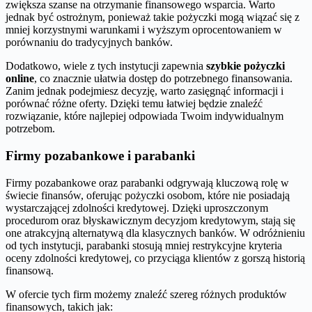
zwiększa szanse na otrzymanie finansowego wsparcia. Warto
jednak być ostrożnym, ponieważ takie pożyczki mogą wiązać się z
mniej korzystnymi warunkami i wyższym oprocentowaniem w
porównaniu do tradycyjnych banków.
Dodatkowo, wiele z tych instytucji zapewnia
szybkie pożyczki
online
, co znacznie ułatwia dostęp do potrzebnego finansowania.
Zanim jednak podejmiesz decyzję, warto zasięgnąć informacji i
porównać różne oferty. Dzięki temu łatwiej będzie znaleźć
rozwiązanie, które najlepiej odpowiada Twoim indywidualnym
potrzebom.
Firmy pozabankowe i parabanki
Firmy pozabankowe oraz parabanki odgrywają kluczową rolę w
świecie finansów, oferując pożyczki osobom, które nie posiadają
wystarczającej zdolności kredytowej. Dzięki uproszczonym
procedurom oraz błyskawicznym decyzjom kredytowym, stają się
one atrakcyjną alternatywą dla klasycznych banków. W odróżnieniu
od tych instytucji, parabanki stosują mniej restrykcyjne kryteria
oceny zdolności kredytowej, co przyciąga klientów z gorszą historią
finansową.
W ofercie tych firm możemy znaleźć szereg różnych produktów
finansowych, takich jak: