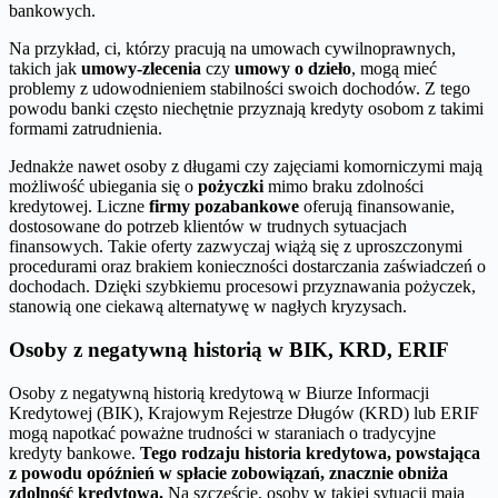
bankowych.
Na przykład, ci, którzy pracują na umowach cywilnoprawnych,
takich jak
umowy-zlecenia
czy
umowy o dzieło
, mogą mieć
problemy z udowodnieniem stabilności swoich dochodów. Z tego
powodu banki często niechętnie przyznają kredyty osobom z takimi
formami zatrudnienia.
Jednakże nawet osoby z długami czy zajęciami komorniczymi mają
możliwość ubiegania się o
pożyczki
mimo braku zdolności
kredytowej. Liczne
firmy pozabankowe
oferują finansowanie,
dostosowane do potrzeb klientów w trudnych sytuacjach
finansowych. Takie oferty zazwyczaj wiążą się z uproszczonymi
procedurami oraz brakiem konieczności dostarczania zaświadczeń o
dochodach. Dzięki szybkiemu procesowi przyznawania pożyczek,
stanowią one ciekawą alternatywę w nagłych kryzysach.
Osoby z negatywną historią w BIK, KRD, ERIF
Osoby z negatywną historią kredytową w Biurze Informacji
Kredytowej (BIK), Krajowym Rejestrze Długów (KRD) lub ERIF
mogą napotkać poważne trudności w staraniach o tradycyjne
kredyty bankowe.
Tego rodzaju historia kredytowa, powstająca
z powodu opóźnień w spłacie zobowiązań, znacznie obniża
zdolność kredytową.
Na szczęście, osoby w takiej sytuacji mają