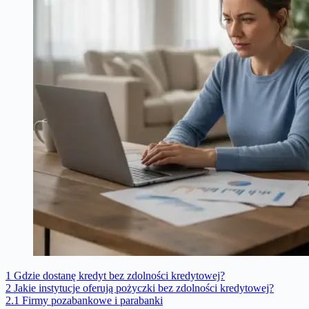
1
Gdzie dostanę kredyt bez zdolności kredytowej?
2
Jakie instytucje oferują pożyczki bez zdolności kredytowej?
2.1
Firmy pozabankowe i parabanki