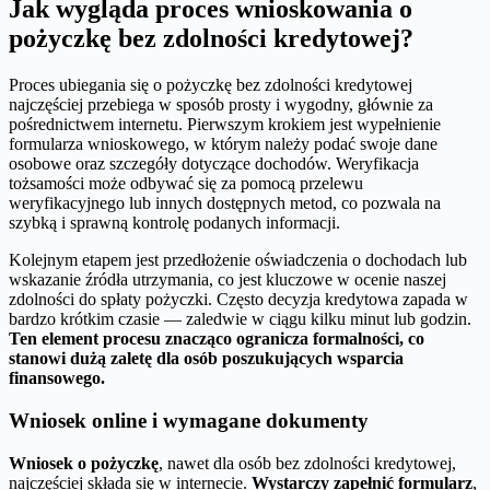
Jak wygląda proces wnioskowania o
pożyczkę bez zdolności kredytowej?
Proces ubiegania się o pożyczkę bez zdolności kredytowej
najczęściej przebiega w sposób prosty i wygodny, głównie za
pośrednictwem internetu. Pierwszym krokiem jest wypełnienie
formularza wnioskowego, w którym należy podać swoje dane
osobowe oraz szczegóły dotyczące dochodów. Weryfikacja
tożsamości może odbywać się za pomocą przelewu
weryfikacyjnego lub innych dostępnych metod, co pozwala na
szybką i sprawną kontrolę podanych informacji.
Kolejnym etapem jest przedłożenie oświadczenia o dochodach lub
wskazanie źródła utrzymania, co jest kluczowe w ocenie naszej
zdolności do spłaty pożyczki. Często decyzja kredytowa zapada w
bardzo krótkim czasie — zaledwie w ciągu kilku minut lub godzin.
Ten element procesu znacząco ogranicza formalności, co
stanowi dużą zaletę dla osób poszukujących wsparcia
finansowego.
Wniosek online i wymagane dokumenty
Wniosek o pożyczkę
, nawet dla osób bez zdolności kredytowej,
najczęściej składa się w internecie.
Wystarczy zapełnić formularz
,