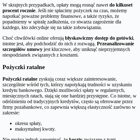
W skrajnych przypadkach, opłaty mogą rosnąć nawet
do kilkuset
procent rocznie
. Jeśli nie spłacimy pożyczek na czas, możemy
napotkać poważne problemy finansowe, a także ryzyko, że
popadniemy w spiralę zadłużenia, co stwarza zagrożenie dla
każdego, kto zdecyduje się na takie zobowiązania.
Choć chwilówki online oferują
błyskawiczny dostęp do gotówki
,
istotne jest, aby podchodzić do nich z rozwagą.
Przeanalizowanie
szczegółów umowy
jest kluczowe, aby uniknąć nieprzyjemnych
niespodzianek związanych z kosztami.
Pożyczki ratalne
Pożyczki ratalne
zyskują coraz większe zainteresowanie,
szczególnie wśród tych, którzy napotykają trudności w uzyskaniu
kredytu bankowego. Dzięki możliwości spłaty w regularnych,
miesięcznych ratach, stają się one bardziej przystępne. Co istotne, w
odróżnieniu od tradycyjnych kredytów, często są oferowane przez
firmy pozabankowe, co zapewnia większą elastyczność zarówno w
zakresie:
okresu spłaty,
maksymalnej kwoty.
Nie można jednak zapominać, że
koszty
związane z tymi