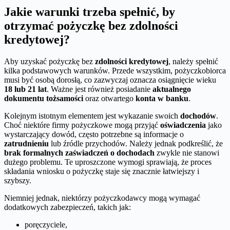
Jakie warunki trzeba spełnić, by
otrzymać pożyczkę bez zdolności
kredytowej?
Aby uzyskać pożyczkę bez
zdolności kredytowej
, należy spełnić
kilka podstawowych warunków. Przede wszystkim, pożyczkobiorca
musi być osobą dorosłą, co zazwyczaj oznacza osiągnięcie wieku
18 lub 21 lat
. Ważne jest również posiadanie
aktualnego
dokumentu tożsamości
oraz otwartego
konta w banku
.
Kolejnym istotnym elementem jest wykazanie swoich
dochodów
.
Choć niektóre firmy pożyczkowe mogą przyjąć
oświadczenia
jako
wystarczający dowód, często potrzebne są informacje o
zatrudnieniu
lub źródle przychodów. Należy jednak podkreślić, że
brak formalnych zaświadczeń o dochodach
zwykle nie stanowi
dużego problemu. Te uproszczone wymogi sprawiają, że proces
składania wniosku o pożyczkę staje się znacznie łatwiejszy i
szybszy.
Niemniej jednak, niektórzy pożyczkodawcy mogą wymagać
dodatkowych zabezpieczeń, takich jak:
poręczyciele,