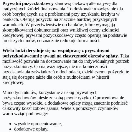
Prywatni pożyczkodawcy
stanowią ciekawą alternatywę dla
tradycyjnych źródeł finansowania. To doskonałe rozwiązanie dla
osób borykających się z problemami przy uzyskaniu kredytu w
bankach. Oferują pożyczki na znacznie bardziej przystępnych
warunkach. W przeciwieństwie do banków, które wymagają
skomplikowanej dokumentacji oraz wnikliwej oceny zdolności
kredytowej, prywatni pożyczkodawcy często operują na podstawie
prostszych umów, co znacznie redukuje formalności.
Wielu ludzi decyduje się na współpracę z prywatnymi
pożyczkodawcami z uwagi na elastyczność okresów spłaty.
Taka
możliwość pozwala na dostosowanie rat do indywidualnych potrzeb
pożyczkobiorcy. Co najważniejsze, nie ma konieczności
przedstawiania zaświadczeń o dochodach, dzięki czemu pożyczki te
stają się dostępne także dla osób z trudnościami w historii
kredytowej.
Mimo tych atutów, korzystanie z usług prywatnych
pożyczkodawców niesie ze sobą pewne ryzyko. Oprocentowanie
bywa często wysokie, a dodatkowe opłaty mogą znacznie podnieść
całkowity koszt zobowiązania. Wiele z poniższych czynników
warto wziąć pod uwagę:
wysokie oprocentowanie,
dodatkowe opłaty,