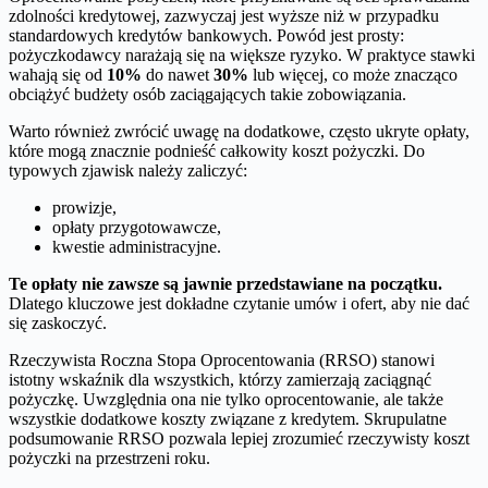
zdolności kredytowej, zazwyczaj jest wyższe niż w przypadku
standardowych kredytów bankowych. Powód jest prosty:
pożyczkodawcy narażają się na większe ryzyko. W praktyce stawki
wahają się od
10%
do nawet
30%
lub więcej, co może znacząco
obciążyć budżety osób zaciągających takie zobowiązania.
Warto również zwrócić uwagę na dodatkowe, często ukryte opłaty,
które mogą znacznie podnieść całkowity koszt pożyczki. Do
typowych zjawisk należy zaliczyć:
prowizje,
opłaty przygotowawcze,
kwestie administracyjne.
Te opłaty nie zawsze są jawnie przedstawiane na początku.
Dlatego kluczowe jest dokładne czytanie umów i ofert, aby nie dać
się zaskoczyć.
Rzeczywista Roczna Stopa Oprocentowania (RRSO) stanowi
istotny wskaźnik dla wszystkich, którzy zamierzają zaciągnąć
pożyczkę. Uwzględnia ona nie tylko oprocentowanie, ale także
wszystkie dodatkowe koszty związane z kredytem. Skrupulatne
podsumowanie RRSO pozwala lepiej zrozumieć rzeczywisty koszt
pożyczki na przestrzeni roku.