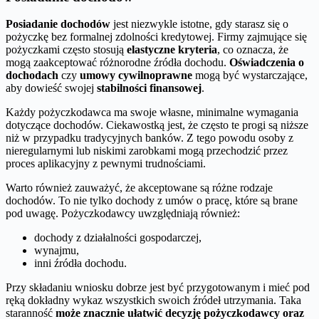
Posiadanie dochodów
jest niezwykle istotne, gdy starasz się o
pożyczkę bez formalnej zdolności kredytowej. Firmy zajmujące się
pożyczkami często stosują
elastyczne kryteria
, co oznacza, że
mogą zaakceptować różnorodne źródła dochodu.
Oświadczenia o
dochodach
czy
umowy cywilnoprawne
mogą być wystarczające,
aby dowieść swojej
stabilności finansowej
.
Każdy pożyczkodawca ma swoje własne, minimalne wymagania
dotyczące dochodów. Ciekawostką jest, że często te progi są niższe
niż w przypadku tradycyjnych banków. Z tego powodu osoby z
nieregularnymi lub niskimi zarobkami mogą przechodzić przez
proces aplikacyjny z pewnymi trudnościami.
Warto również zauważyć, że akceptowane są różne rodzaje
dochodów. To nie tylko dochody z umów o pracę, które są brane
pod uwagę. Pożyczkodawcy uwzględniają również:
dochody z działalności gospodarczej,
wynajmu,
inni źródła dochodu.
Przy składaniu wniosku dobrze jest być przygotowanym i mieć pod
ręką dokładny wykaz wszystkich swoich źródeł utrzymania. Taka
staranność
może znacznie ułatwić decyzję pożyczkodawcy oraz