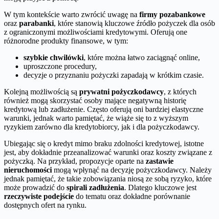
W tym kontekście warto zwrócić uwagę na
firmy pozabankowe
oraz
parabanki
, które stanowią kluczowe źródło pożyczek dla osób
z ograniczonymi możliwościami kredytowymi. Oferują one
różnorodne produkty finansowe, w tym:
szybkie chwilówki
, które można łatwo zaciągnąć online,
uproszczone procedury,
decyzje o przyznaniu pożyczki zapadają w krótkim czasie.
Kolejną możliwością są
prywatni pożyczkodawcy
, z których
również mogą skorzystać osoby mające negatywną historię
kredytową lub zadłużenie. Często oferują oni bardziej elastyczne
warunki, jednak warto pamiętać, że wiąże się to z wyższym
ryzykiem zarówno dla kredytobiorcy, jak i dla pożyczkodawcy.
Ubiegając się o kredyt mimo braku zdolności kredytowej, istotne
jest, aby dokładnie przeanalizować warunki oraz koszty związane z
pożyczką. Na przykład, propozycje oparte na
zastawie
nieruchomości
mogą wpłynąć na decyzję pożyczkodawcy. Należy
jednak pamiętać, że takie zobowiązania niosą ze sobą ryzyko, które
może prowadzić do
spirali zadłużenia
. Dlatego kluczowe jest
rzeczywiste podejście
do tematu oraz dokładne porównanie
dostępnych ofert na rynku.