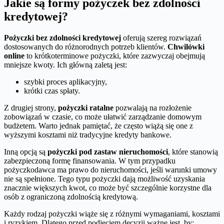
Jakie są formy pożyczek bez zdolności
kredytowej?
Pożyczki bez zdolności kredytowej
oferują szereg rozwiązań
dostosowanych do różnorodnych potrzeb klientów.
Chwilówki
online
to krótkoterminowe pożyczki, które zazwyczaj obejmują
mniejsze kwoty. Ich główną zaletą jest:
szybki proces aplikacyjny,
krótki czas spłaty.
Z drugiej strony,
pożyczki ratalne
pozwalają na rozłożenie
zobowiązań w czasie, co może ułatwić zarządzanie domowym
budżetem. Warto jednak pamiętać, że często wiążą się one z
wyższymi kosztami niż tradycyjne kredyty bankowe.
Inną opcją są
pożyczki pod zastaw nieruchomości
, które stanowią
zabezpieczoną formę finansowania. W tym przypadku
pożyczkodawca ma prawo do nieruchomości, jeśli warunki umowy
nie są spełnione. Tego typu pożyczki dają możliwość uzyskania
znacznie większych kwot, co może być szczególnie korzystne dla
osób z ograniczoną zdolnością kredytową.
Każdy rodzaj pożyczki wiąże się z różnymi wymaganiami, kosztami
i ryzykiem. Dlatego przed podjęciem decyzji ważne jest, by: