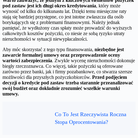
Warto zauważyć, że jednym z kluczowych elementów pożyczek
pod zastaw jest ich długi okres kredytowania
, który może
wynosić od kilku do kilkunastu lat. Dzięki temu miesięczne raty
stają się bardziej przystępne, co jest istotne zwłaszcza dla osób
borykających się z problemami finansowymi. Należy jednak
pamiętać, że wydłużony czas spłaty może prowadzić do wyższych
całkowitych kosztów pożyczki, co niesie ze sobą ryzyko utraty
nieruchomości w sytuacji niewypłacalności.
Aby móc skorzystać z tego typu finansowania,
niezbędne jest
zawarcie formalnej umowy oraz przeprowadzenie oceny
wartości zabezpieczenia
. Zwykle wycenę nieruchomości dokonuje
biegły rzeczoznawca. Co więcej, takie pożyczki są oferowane
zarówno przez banki, jak i firmy pozabankowe, co stwarza szersze
możliwości dla przyszłych pożyczkobiorców.
Przed podjęciem
decyzji o kredycie pod zastaw trzeba starannie przeanalizować
swój budżet oraz dokładnie zrozumieć wszelkie warunki
umowy.
Co To Jest Rzeczywista Roczna
Stopa Oprocentowania?