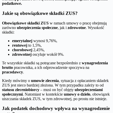
podatkowe.
Jakie są obowiązkowe składki ZUS?
Obowiązkowe składki ZUS
w ramach umowy o pracę obejmują
zarówno
ubezpieczenia społeczne
, jak i
zdrowotne
. Wysokość
składki:
emerytalnej
wynosi 9,76%,
rentowej
to 1,5%,
chorobowej
2,45%,
zdrowotnej
oscyluje wokół 9%.
Te wszystkie składki są potrącane bezpośrednio z
wynagrodzenia
brutto
pracownika, a ich odprowadzenie spoczywa na
pracodawcy
.
Kiedy mówimy o
umowie zlecenia
, sytuacja z opłacaniem składek
ZUS jest nieco bardziej złożona. W tym przypadku zależy to od
statusu zleceniobiorcy
– musi on być objęty
ubezpieczeniami
społecznymi
. Natomiast w kontekście
umowy o dzieło
, obowiązek
uiszczania składek ZUS, w tym zdrowotnej, po prostu nie istnieje.
Jak podatek dochodowy wpływa na wynagrodzenie