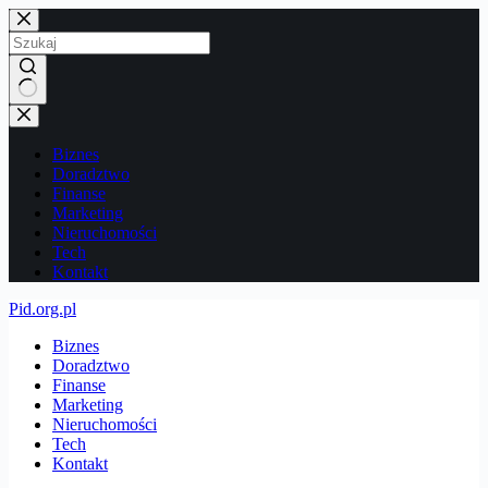
Przejdź
do
treści
Brak
wyników
Biznes
Doradztwo
Finanse
Marketing
Nieruchomości
Tech
Kontakt
Pid.org.pl
Biznes
Doradztwo
Finanse
Marketing
Nieruchomości
Tech
Kontakt