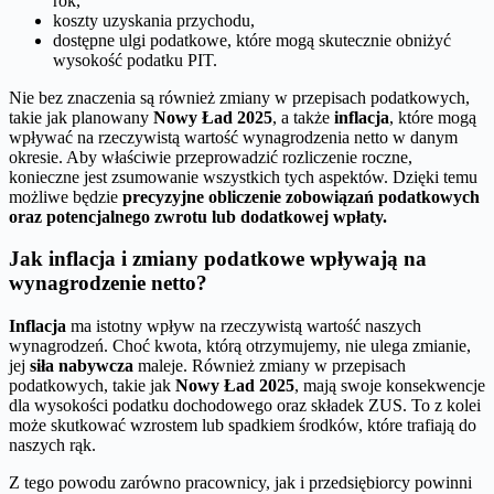
rok,
koszty uzyskania przychodu,
dostępne ulgi podatkowe, które mogą skutecznie obniżyć
wysokość podatku PIT.
Nie bez znaczenia są również zmiany w przepisach podatkowych,
takie jak planowany
Nowy Ład 2025
, a także
inflacja
, które mogą
wpływać na rzeczywistą wartość wynagrodzenia netto w danym
okresie. Aby właściwie przeprowadzić rozliczenie roczne,
konieczne jest zsumowanie wszystkich tych aspektów. Dzięki temu
możliwe będzie
precyzyjne obliczenie zobowiązań podatkowych
oraz potencjalnego zwrotu lub dodatkowej wpłaty.
Jak inflacja i zmiany podatkowe wpływają na
wynagrodzenie netto?
Inflacja
ma istotny wpływ na rzeczywistą wartość naszych
wynagrodzeń. Choć kwota, którą otrzymujemy, nie ulega zmianie,
jej
siła nabywcza
maleje. Również zmiany w przepisach
podatkowych, takie jak
Nowy Ład 2025
, mają swoje konsekwencje
dla wysokości podatku dochodowego oraz składek ZUS. To z kolei
może skutkować wzrostem lub spadkiem środków, które trafiają do
naszych rąk.
Z tego powodu zarówno pracownicy, jak i przedsiębiorcy powinni