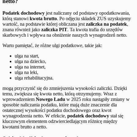
netto?
Podatek dochodowy
jest naliczany od podstawy opodatkowania,
którą stanowi
kwota brutto
. Po odjęciu składek ZUS uzyskujemy
wartość, na podstawie której obliczana jest
zaliczka na podatek
,
znana również jako
zaliczka PIT
. Ta kwota trafia do urzędów
skarbowych i wpływa na obniżenie naszych wynagrodzeń netto.
Warto pamiętać, że różne ulgi podatkowe, takie jak:
ulga na start,
ulga na dziecko,
ulga na internet,
ulga na leki,
ulga rehabilitacyjna.
mogą przyczynić się do zmniejszenia wysokości zaliczki. Dzięki
temu, zwiększa się kwota netto, którą otrzymujemy. Wraz z
wprowadzeniem
Nowego Ładu
w 2025 roku nastąpiły zmiany w
sposobie naliczania podatku, które mają duże znaczenie dla
ostatecznej wysokości podatku dochodowego oraz kwot
wynagrodzenia netto. W efekcie,
podatek dochodowy
stał się
kluczowym elementem odzwierciedlającym różnicę między
kwotami brutto a netto.