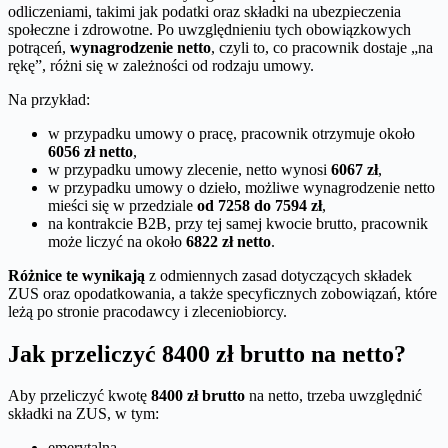
odliczeniami, takimi jak podatki oraz składki na ubezpieczenia
społeczne i zdrowotne. Po uwzględnieniu tych obowiązkowych
potrąceń,
wynagrodzenie netto
, czyli to, co pracownik dostaje „na
rękę”, różni się w zależności od rodzaju umowy.
Na przykład:
w przypadku umowy o pracę, pracownik otrzymuje około
6056 zł netto
,
w przypadku umowy zlecenie, netto wynosi
6067 zł
,
w przypadku umowy o dzieło, możliwe wynagrodzenie netto
mieści się w przedziale
od 7258 do 7594 zł
,
na kontrakcie B2B, przy tej samej kwocie brutto, pracownik
może liczyć na około
6822 zł netto
.
Różnice te wynikają
z odmiennych zasad dotyczących składek
ZUS oraz opodatkowania, a także specyficznych zobowiązań, które
leżą po stronie pracodawcy i zleceniobiorcy.
Jak przeliczyć 8400 zł brutto na netto?
Aby przeliczyć kwotę
8400 zł brutto
na netto, trzeba uwzględnić
składki na ZUS, w tym:
emerytalną,