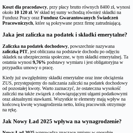
Koszt dla pracodawcy
, przy płacy brutto równych 8400 zł, wynosi
około
10 120 zł
. W skład tej sumy wchodzą również składki na
Fundusz Pracy oraz
Fundusz Gwarantowanych Świadczeń
Pracowniczych
, które są pokrywane przez firmę zatrudniającą.
Jaka jest zaliczka na podatek i składki emerytalne?
Zaliczka na podatek dochodowy
, powszechnie nazywana
zaliczką PIT
, jest obliczana na podstawie dochodu po odjęciu
składek na ubezpieczenia społeczne, w tym składki emerytalnej. Ta
ostatnia wynosi
9,76%
podstawy wymiaru i jest obligatoryjna w
przypadku umowy o pracę.
Kiedy już uwzględnimy składki emerytalne oraz inne obciążenia
ZUS, przystępujemy do naliczania zaliczki na podatek dochodowy
od pozostałej kwoty. Warto zaznaczyć, że ostateczna wysokość
zaliczki ma także związek z obowiązującymi ulgami podatkowymi
oraz aktualnymi stawkami. Wszystkie te elementy mają wpływ na
końcową kwotę wynagrodzenia netto, którą pracownik otrzymuje
na rękę.
Jak Nowy Ład 2025 wpływa na wynagrodzenie?
Nowy Ład 2025
wprowadza znaczące zmiany w sposobie