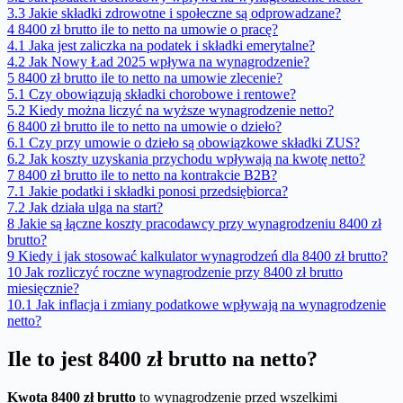
3.3
Jakie składki zdrowotne i społeczne są odprowadzane?
4
8400 zł brutto ile to netto na umowie o pracę?
4.1
Jaka jest zaliczka na podatek i składki emerytalne?
4.2
Jak Nowy Ład 2025 wpływa na wynagrodzenie?
5
8400 zł brutto ile to netto na umowie zlecenie?
5.1
Czy obowiązują składki chorobowe i rentowe?
5.2
Kiedy można liczyć na wyższe wynagrodzenie netto?
6
8400 zł brutto ile to netto na umowie o dzieło?
6.1
Czy przy umowie o dzieło są obowiązkowe składki ZUS?
6.2
Jak koszty uzyskania przychodu wpływają na kwotę netto?
7
8400 zł brutto ile to netto na kontrakcie B2B?
7.1
Jakie podatki i składki ponosi przedsiębiorca?
7.2
Jak działa ulga na start?
8
Jakie są łączne koszty pracodawcy przy wynagrodzeniu 8400 zł
brutto?
9
Kiedy i jak stosować kalkulator wynagrodzeń dla 8400 zł brutto?
10
Jak rozliczyć roczne wynagrodzenie przy 8400 zł brutto
miesięcznie?
10.1
Jak inflacja i zmiany podatkowe wpływają na wynagrodzenie
netto?
Ile to jest 8400 zł brutto na netto?
Kwota 8400 zł brutto
to wynagrodzenie przed wszelkimi