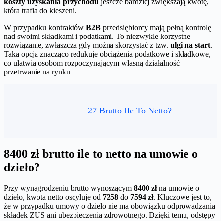
koszty uzyskania przychodu
jeszcze bardziej zwiększają kwotę,
która trafia do kieszeni.
W przypadku kontraktów
B2B
przedsiębiorcy mają pełną kontrolę
nad swoimi składkami i podatkami. To niezwykle korzystne
rozwiązanie, zwłaszcza gdy można skorzystać z tzw.
ulgi na start
.
Taka opcja znacząco redukuje obciążenia podatkowe i składkowe,
co ułatwia osobom rozpoczynającym własną działalność
przetrwanie na rynku.
27 Brutto Ile To Netto?
8400 zł brutto ile to netto na umowie o
dzieło?
Przy wynagrodzeniu brutto wynoszącym
8400 zł
na umowie o
dzieło, kwota netto oscyluje od
7258
do
7594 zł
. Kluczowe jest to,
że w przypadku umowy o dzieło nie ma obowiązku odprowadzania
składek ZUS ani ubezpieczenia zdrowotnego. Dzięki temu, odstępy