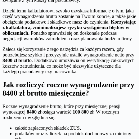
związane z tym koszty dla pracodawcy.
Dzięki temu kalkulatorowi szybko uzyskasz informację o tym, jaka
część wynagrodzenia brutto zostanie na Twoim koncie, a także jakie
obciążenia podatkowe i składkowe masz do czynienia.
Korzystając
z kalkulatora, zminimalizujesz ryzyko wystąpienia błędów w
obliczeniach.
Ponadto sprawdzi się on doskonale podczas
negocjacji warunków zatrudnienia oraz planowania budżetu firmy.
Zaleca się korzystanie z tego narzędzia za każdym razem, gdy
potrzebujesz szybko i precyzyjnie ustalić wynagrodzenie netto przy
8400 zł brutto
. Dodatkowo umożliwia on weryfikację całkowitych
kosztów zatrudnienia, co może być niezwykle użyteczne dla
każdego pracodawcy czy pracownika.
Jak rozliczyć roczne wynagrodzenie przy
8400 zł brutto miesięcznie?
Roczne wynagrodzenie brutto, które przy miesięcznej pensji
wynoszącej
8400 zł
osiąga wartość
100 800 zł
. W rocznym
rozliczeniu uwzględnia się:
całość zapłaconych składek ZUS,
podatków oraz zaliczek na podatek dochodowy za miniony