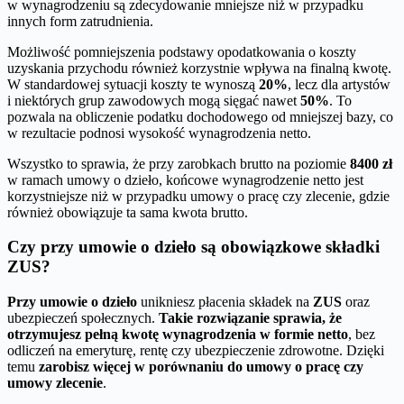
w wynagrodzeniu są zdecydowanie mniejsze niż w przypadku
innych form zatrudnienia.
Możliwość pomniejszenia podstawy opodatkowania o koszty
uzyskania przychodu również korzystnie wpływa na finalną kwotę.
W standardowej sytuacji koszty te wynoszą
20%
, lecz dla artystów
i niektórych grup zawodowych mogą sięgać nawet
50%
. To
pozwala na obliczenie podatku dochodowego od mniejszej bazy, co
w rezultacie podnosi wysokość wynagrodzenia netto.
Wszystko to sprawia, że przy zarobkach brutto na poziomie
8400 zł
w ramach umowy o dzieło, końcowe wynagrodzenie netto jest
korzystniejsze niż w przypadku umowy o pracę czy zlecenie, gdzie
również obowiązuje ta sama kwota brutto.
Czy przy umowie o dzieło są obowiązkowe składki
ZUS?
Przy umowie o dzieło
unikniesz płacenia składek na
ZUS
oraz
ubezpieczeń społecznych.
Takie rozwiązanie sprawia, że
otrzymujesz pełną kwotę wynagrodzenia w formie netto
, bez
odliczeń na emeryturę, rentę czy ubezpieczenie zdrowotne. Dzięki
temu
zarobisz więcej w porównaniu do umowy o pracę czy
umowy zlecenie
.