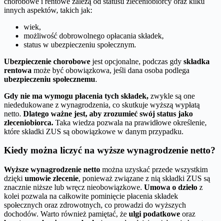
chorobowe i rentowe zależą od statusu zleceniobiorcy oraz kilku
innych aspektów, takich jak:
wiek,
możliwość dobrowolnego opłacania składek,
status w ubezpieczeniu społecznym.
Ubezpieczenie chorobowe
jest opcjonalne, podczas gdy
składka
rentowa
może być obowiązkowa, jeśli dana osoba podlega
ubezpieczeniu społecznemu
.
Gdy nie ma wymogu płacenia tych składek,
zwykle są one
niededukowane z wynagrodzenia, co skutkuje wyższą wypłatą
netto.
Dlatego ważne jest, aby zrozumieć swój status jako
zleceniobiorca.
Taka wiedza pozwala na prawidłowe określenie,
które składki ZUS są obowiązkowe w danym przypadku.
Kiedy można liczyć na wyższe wynagrodzenie netto?
Wyższe wynagrodzenie netto
można uzyskać przede wszystkim
dzięki
umowie zlecenie
, ponieważ związane z nią składki ZUS są
znacznie niższe lub wręcz nieobowiązkowe.
Umowa o dzieło
z
kolei pozwala na całkowite pominięcie płacenia składek
społecznych oraz zdrowotnych, co prowadzi do wyższych
dochodów. Warto również pamiętać, że
ulgi podatkowe
oraz