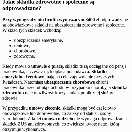
Jakie składki zdrowotne i społeczne są
odprowadzane?
Przy wynagrodzeniu brutto wynoszącym 8400 zł
odprowadzane
są obowiązkowe składki na ubezpieczenia zdrowotne i społeczne.
W skład tych składek wchodzą:
ubezpieczenia emerytalne,
rentowe,
chorobowe,
zdrowotne.
Kiedy mowa o
umowie o pracę
, składki te są odciągane od pensji
pracownika, a część z nich opłaca pracodawca.
Składki
emerytalne i rentowe
mają na celu zapewnienie przyszłych
świadczeń. Natomiast
ubezpieczenie chorobowe
chroni
pracownika przed utratą dochodu w przypadku choroby, a
składka
zdrowotna
daje możliwość korzystania z publicznej służby
zdrowia.
W przypadku
umowy zlecenie
, składki mogą być częściowo
obowiązkowe lub dobrowolne, co zależy od statusu osoby
zatrudnionej. Z kolei
umowa o dzieło
nie wymaga odprowadzania
składek ZUS ani zdrowotnych, co zwiększa kwotę netto, którą
otrzymuje wykonawca.