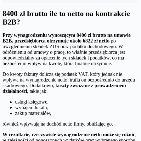
8400 zł brutto ile to netto na kontrakcie
B2B?
Przy wynagrodzeniu wynoszącym 8400 zł brutto na umowie
B2B, przedsiębiorca otrzymuje około 6822 zł netto
po
uwzględnieniu składek ZUS oraz podatku dochodowego. W
odróżnieniu od umowy o pracę, to właśnie przedsiębiorca jest
odpowiedzialny za opłacenie tych składek i podatków, co ma
bezpośredni wpływ na kwotę, którą finalnie otrzymuje.
Do kwoty faktury dolicza się podatek VAT, który jednak nie
wpływa na wynagrodzenie netto; trafia on bezpośrednio do urzędu
skarbowego. Dodatkowo,
koszty związane z prowadzeniem
działalności
, takie jak:
usługi księgowe,
wynajem lokalu,
zakup materiałów,
również wpływają na dochód netto firmy, obniżając go.
W rezultacie, rzeczywiste wynagrodzenie netto może się różnić
,
w zależności od ponoszonych wydatków oraz wybranego sposobu