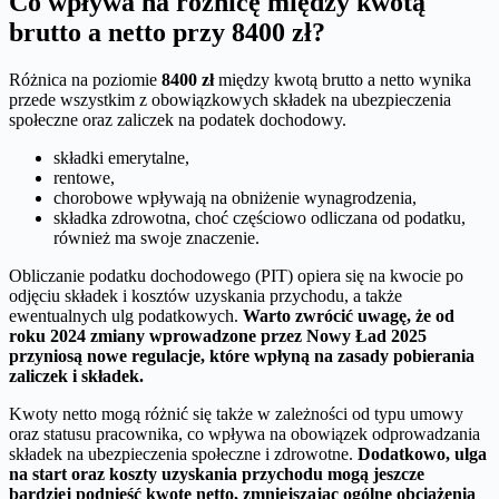
Co wpływa na różnicę między kwotą
brutto a netto przy 8400 zł?
Różnica na poziomie
8400 zł
między kwotą brutto a netto wynika
przede wszystkim z obowiązkowych składek na ubezpieczenia
społeczne oraz zaliczek na podatek dochodowy.
składki emerytalne,
rentowe,
chorobowe wpływają na obniżenie wynagrodzenia,
składka zdrowotna, choć częściowo odliczana od podatku,
również ma swoje znaczenie.
Obliczanie podatku dochodowego (PIT) opiera się na kwocie po
odjęciu składek i kosztów uzyskania przychodu, a także
ewentualnych ulg podatkowych.
Warto zwrócić uwagę, że od
roku 2024 zmiany wprowadzone przez Nowy Ład 2025
przyniosą nowe regulacje, które wpłyną na zasady pobierania
zaliczek i składek.
Kwoty netto mogą różnić się także w zależności od typu umowy
oraz statusu pracownika, co wpływa na obowiązek odprowadzania
składek na ubezpieczenia społeczne i zdrowotne.
Dodatkowo, ulga
na start oraz koszty uzyskania przychodu mogą jeszcze
bardziej podnieść kwotę netto, zmniejszając ogólne obciążenia