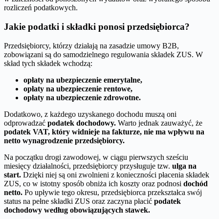
rozliczeń podatkowych.
Jakie podatki i składki ponosi przedsiębiorca?
Przedsiębiorcy, którzy działają na zasadzie umowy B2B,
zobowiązani są do samodzielnego regulowania składek ZUS. W
skład tych składek wchodzą:
opłaty na ubezpieczenie emerytalne,
opłaty na ubezpieczenie rentowe,
opłaty na ubezpieczenie zdrowotne.
Dodatkowo, z każdego uzyskanego dochodu muszą oni
odprowadzać
podatek dochodowy.
Warto jednak zauważyć, że
podatek VAT, który widnieje na fakturze, nie ma wpływu na
netto wynagrodzenie przedsiębiorcy.
Na początku drogi zawodowej, w ciągu pierwszych sześciu
miesięcy działalności, przedsiębiorcy przysługuje tzw.
ulga na
start.
Dzięki niej są oni zwolnieni z konieczności płacenia składek
ZUS, co w istotny sposób obniża ich koszty oraz podnosi
dochód
netto.
Po upływie tego okresu, przedsiębiorca przekształca swój
status na pełne składki ZUS oraz zaczyna płacić
podatek
dochodowy według obowiązujących stawek.