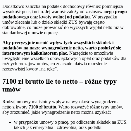
Dodatkowo zaliczka na podatek dochodowy również pomniejsza
wysokość pensji netto. Jej wartość zależy od zastosowanego
progu
podatkowego
oraz
kwoty wolnej od podatku
. W przypadku
umów zlecenia lub o dzieło składki ZUS bywają często
dobrowolne, co może prowadzić do wyższych wypłat netto niż w
standardowej umowie o pracę.
Aby precyzyjnie ocenić wpływ tych wszystkich składek i
podatków na nasze wynagrodzenie netto, warto posłużyć się
internetowym kalkulatorem płac.
Narzędzie to umożliwia
uwzględnienie wszelkich obowiązkowych opłat oraz podatków dla
różnych rodzajów umów, co znacznie ułatwia określenie
rzeczywistej kwoty „na rękę”.
7100 zł brutto ile to netto – różne typy
umów
Rodzaj umowy ma istotny wpływ na wysokość wynagrodzenia
netto z kwoty
7100 zł brutto
. Warto rozważyć różne typy umów,
aby zrozumieć, jakie wynagrodzenie netto można uzyskać:
w przypadku umowy o pracę, po odliczeniu składek na ZUS,
takich jak emerytalna i zdrowotna, oraz podatku