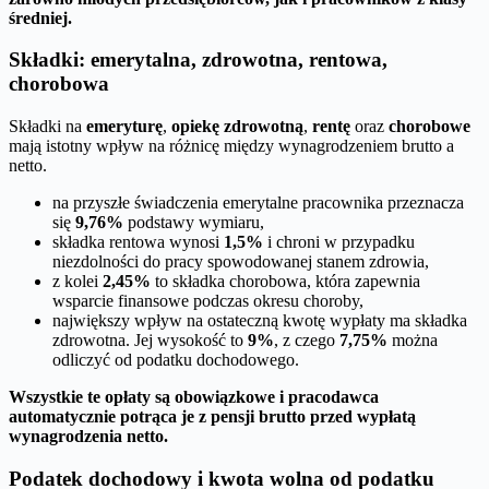
średniej.
Składki: emerytalna, zdrowotna, rentowa,
chorobowa
Składki na
emeryturę
,
opiekę zdrowotną
,
rentę
oraz
chorobowe
mają istotny wpływ na różnicę między wynagrodzeniem brutto a
netto.
na przyszłe świadczenia emerytalne pracownika przeznacza
się
9,76%
podstawy wymiaru,
składka rentowa wynosi
1,5%
i chroni w przypadku
niezdolności do pracy spowodowanej stanem zdrowia,
z kolei
2,45%
to składka chorobowa, która zapewnia
wsparcie finansowe podczas okresu choroby,
największy wpływ na ostateczną kwotę wypłaty ma składka
zdrowotna. Jej wysokość to
9%
, z czego
7,75%
można
odliczyć od podatku dochodowego.
Wszystkie te opłaty są obowiązkowe i pracodawca
automatycznie potrąca je z pensji brutto przed wypłatą
wynagrodzenia netto.
Podatek dochodowy i kwota wolna od podatku