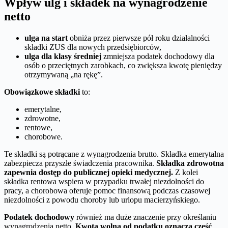
Wpływ ulg i składek na wynagrodzenie
netto
ulga na start
obniża przez pierwsze pół roku działalności
składki ZUS dla nowych przedsiębiorców,
ulga dla klasy średniej
zmniejsza podatek dochodowy dla
osób o przeciętnych zarobkach, co zwiększa kwotę pieniędzy
otrzymywaną „na rękę”.
Obowiązkowe składki
to:
emerytalne,
zdrowotne,
rentowe,
chorobowe.
Te składki są potrącane z wynagrodzenia brutto. Składka emerytalna
zabezpiecza przyszłe świadczenia pracownika.
Składka zdrowotna
zapewnia dostęp do publicznej opieki medycznej.
Z kolei
składka rentowa wspiera w przypadku trwałej niezdolności do
pracy, a chorobowa oferuje pomoc finansową podczas czasowej
niezdolności z powodu choroby lub urlopu macierzyńskiego.
Podatek dochodowy
również ma duże znaczenie przy określaniu
wynagrodzenia netto.
Kwota wolna od podatku oznacza część