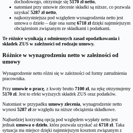
dochodowego, otrzymuje się
5170 zł netto
,
natomiast przy umowie zlecenie składki są niższe, co pozwala
uzyskać
5287 zł netto
,
najkorzystniejsza pod względem wynagrodzenia netto jest
umowa o dzieło – daje ona sumę
6718 zł
dzięki najmniejszym
obciążeniom związanym ze składkami i podatkami.
Te różnice wynikają z odmiennych zasad opodatkowania i
składek ZUS w zależności od rodzaju umowy.
Różnice w wynagrodzeniu netto w zależności od
umowy
Wynagrodzenie netto różni się w zależności od formy zatrudnienia
pracownika.
Przy
umowie o pracę
, z kwoty brutto
7100 zł
, na rękę otrzymujemy
5170 zł
. Jest to efekt wyższych składek ZUS oraz podatków.
Natomiast w przypadku
umowy zlecenia
, wynagrodzenie netto
wynosi
5287 zł
ze względu na niższe obciążenia składkowe.
Najbardziej korzystną opcją pod względem wypłaty netto jest
jednak
umowa o dzieło
, która pozwala uzyskać aż
6718 zł
. Taka
sytuacja ma miejsce dzięki najmniejszym kosztom związanym z