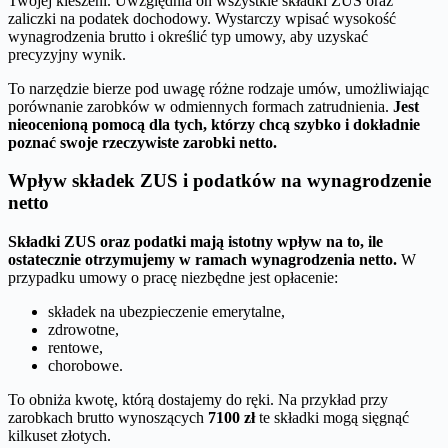
Twojej kieszeni. Uwzględnia on wszystkie składki ZUS oraz
zaliczki na podatek dochodowy. Wystarczy wpisać wysokość
wynagrodzenia brutto i określić typ umowy, aby uzyskać
precyzyjny wynik.
To narzędzie bierze pod uwagę różne rodzaje umów, umożliwiając
porównanie zarobków w odmiennych formach zatrudnienia.
Jest
nieocenioną pomocą dla tych, którzy chcą szybko i dokładnie
poznać swoje rzeczywiste zarobki netto.
Wpływ składek ZUS i podatków na wynagrodzenie
netto
Składki ZUS oraz podatki mają istotny wpływ na to, ile
ostatecznie otrzymujemy w ramach wynagrodzenia netto.
W
przypadku umowy o pracę niezbędne jest opłacenie:
składek na ubezpieczenie emerytalne,
zdrowotne,
rentowe,
chorobowe.
To obniża kwotę, którą dostajemy do ręki. Na przykład przy
zarobkach brutto wynoszących
7100 zł
te składki mogą sięgnąć
kilkuset złotych.