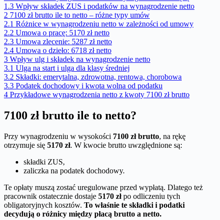
1.3
Wpływ składek ZUS i podatków na wynagrodzenie netto
2
7100 zł brutto ile to netto – różne typy umów
2.1
Różnice w wynagrodzeniu netto w zależności od umowy
2.2
Umowa o pracę: 5170 zł netto
2.3
Umowa zlecenie: 5287 zł netto
2.4
Umowa o dzieło: 6718 zł netto
3
Wpływ ulg i składek na wynagrodzenie netto
3.1
Ulga na start i ulga dla klasy średniej
3.2
Składki: emerytalna, zdrowotna, rentowa, chorobowa
3.3
Podatek dochodowy i kwota wolna od podatku
4
Przykładowe wynagrodzenia netto z kwoty 7100 zł brutto
7100 zł brutto ile to netto?
Przy wynagrodzeniu w wysokości
7100 zł brutto
, na rękę
otrzymuje się
5170 zł
. W kwocie brutto uwzględnione są:
składki ZUS,
zaliczka na podatek dochodowy.
Te opłaty muszą zostać uregulowane przed wypłatą. Dlatego też
pracownik ostatecznie dostaje
5170 zł
po odliczeniu tych
obligatoryjnych kosztów.
To właśnie te składki i podatki
decydują o różnicy między płacą brutto a netto.