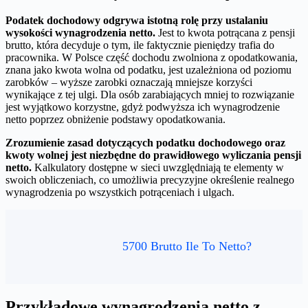
Podatek dochodowy odgrywa istotną rolę przy ustalaniu
wysokości wynagrodzenia netto.
Jest to kwota potrącana z pensji
brutto, która decyduje o tym, ile faktycznie pieniędzy trafia do
pracownika. W Polsce część dochodu zwolniona z opodatkowania,
znana jako kwota wolna od podatku, jest uzależniona od poziomu
zarobków – wyższe zarobki oznaczają mniejsze korzyści
wynikające z tej ulgi. Dla osób zarabiających mniej to rozwiązanie
jest wyjątkowo korzystne, gdyż podwyższa ich wynagrodzenie
netto poprzez obniżenie podstawy opodatkowania.
Zrozumienie zasad dotyczących podatku dochodowego oraz
kwoty wolnej jest niezbędne do prawidłowego wyliczania pensji
netto.
Kalkulatory dostępne w sieci uwzględniają te elementy w
swoich obliczeniach, co umożliwia precyzyjne określenie realnego
wynagrodzenia po wszystkich potrąceniach i ulgach.
5700 Brutto Ile To Netto?
Przykładowe wynagrodzenia netto z