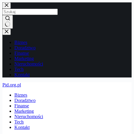
Przejdź
do
treści
Brak
wyników
Biznes
Doradztwo
Finanse
Marketing
Nieruchomości
Tech
Kontakt
Pid.org.pl
Biznes
Doradztwo
Finanse
Marketing
Nieruchomości
Tech
Kontakt