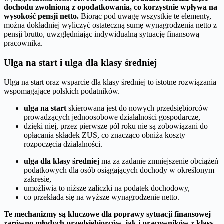
dochodu zwolnioną z opodatkowania, co korzystnie wpływa na
wysokość pensji netto.
Biorąc pod uwagę wszystkie te elementy,
można dokładniej wyliczyć ostateczną sumę wynagrodzenia netto z
pensji brutto, uwzględniając indywidualną sytuację finansową
pracownika.
Ulga na start i ulga dla klasy średniej
Ulga na start oraz wsparcie dla klasy średniej to istotne rozwiązania
wspomagające polskich podatników.
ulga na start
skierowana jest do nowych przedsiębiorców
prowadzących jednoosobowe działalności gospodarcze,
dzięki niej, przez pierwsze pół roku nie są zobowiązani do
opłacania składek ZUS, co znacząco obniża koszty
rozpoczęcia działalności.
ulga dla klasy średniej
ma za zadanie zmniejszenie obciążeń
podatkowych dla osób osiągających dochody w określonym
zakresie,
umożliwia to niższe zaliczki na podatek dochodowy,
co przekłada się na wyższe wynagrodzenie netto.
Te mechanizmy są kluczowe dla poprawy sytuacji finansowej
zarówno młodych przedsiębiorców, jak i pracowników z klasy