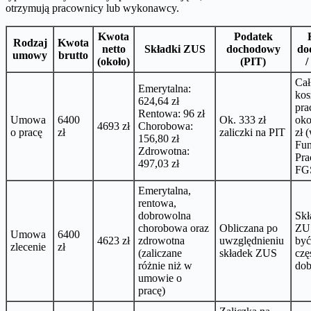
otrzymują pracownicy lub wykonawcy.
Kwota
Podatek
Rodzaj
Kwota
netto
Składki ZUS
dochodowy
do
umowy
brutto
(około)
(PIT)
/
Cał
Emerytalna:
kos
624,64 zł
pra
Rentowa: 96 zł
Umowa
6400
Ok. 333 zł
oko
4693 zł
Chorobowa:
o pracę
zł
zaliczki na PIT
zł 
156,80 zł
Fu
Zdrowotna:
Pra
497,03 zł
FG
Emerytalna,
rentowa,
dobrowolna
Skł
chorobowa oraz
Obliczana po
ZU
Umowa
6400
4623 zł
zdrowotna
uwzględnieniu
być
zlecenie
zł
(zaliczane
składek ZUS
czę
różnie niż w
dob
umowie o
pracę)