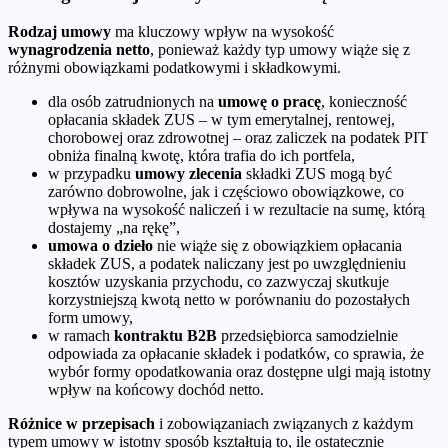
Rodzaj umowy
ma kluczowy wpływ na wysokość
wynagrodzenia netto
, ponieważ każdy typ umowy wiąże się z
różnymi obowiązkami podatkowymi i składkowymi.
dla osób zatrudnionych na
umowę o pracę
, konieczność
opłacania składek ZUS – w tym emerytalnej, rentowej,
chorobowej oraz zdrowotnej – oraz zaliczek na podatek PIT
obniża finalną kwotę, która trafia do ich portfela,
w przypadku
umowy zlecenia
składki ZUS mogą być
zarówno dobrowolne, jak i częściowo obowiązkowe, co
wpływa na wysokość naliczeń i w rezultacie na sumę, którą
dostajemy „na rękę”,
umowa o dzieło
nie wiąże się z obowiązkiem opłacania
składek ZUS, a podatek naliczany jest po uwzględnieniu
kosztów uzyskania przychodu, co zazwyczaj skutkuje
korzystniejszą kwotą netto w porównaniu do pozostałych
form umowy,
w ramach
kontraktu B2B
przedsiębiorca samodzielnie
odpowiada za opłacanie składek i podatków, co sprawia, że
wybór formy opodatkowania oraz dostępne ulgi mają istotny
wpływ na końcowy dochód netto.
Różnice w przepisach
i zobowiązaniach związanych z każdym
typem umowy w istotny sposób kształtują to, ile ostatecznie