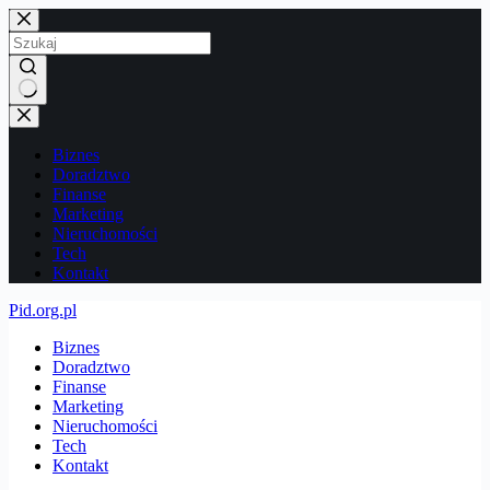
Przejdź
do
treści
Brak
wyników
Biznes
Doradztwo
Finanse
Marketing
Nieruchomości
Tech
Kontakt
Pid.org.pl
Biznes
Doradztwo
Finanse
Marketing
Nieruchomości
Tech
Kontakt