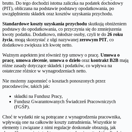
brutto. Do tego dochodzi istotna zaliczka na podatek dochodowy
(PIT), obliczana na podstawie podstawy opodatkowania, po
uwzględnieniu składek oraz kosztów uzyskania przychodu.
Standardowe koszty uzyskania przychodu
skutkują obniżeniem
podstawy do opodatkowania, co przyczynia się do zmniejszenia
kwoty podatku. Dodatkowo, młodsze osoby, czyli te do
26 roku
życia
, mogą skorzystać z ulgi nazywanej
zerowym PIT
, co
dodatkowo zwiększa ich kwotę netto.
Ważnym aspektem jest również typ umowy o pracę.
Umowa o
pracę
,
umowa zlecenie
,
umowa o dzieło
oraz
kontrakt B2B
mają
różne zasady dotyczące składek i podatków, co wpływa na
ostateczne różnice w wynagrodzeniach netto.
Nie możemy zapomnieć o kosztach ponoszonych przez
pracodawców, takich jak:
składki na Fundusz Pracy,
Fundusz Gwarantowanych Świadczeń Pracowniczych
(FGŚP).
Choć te wydatki nie są potrącane z wynagrodzenia pracownika,
wpływają one na całkowite koszty zatrudnienia. Wszystkie te
elementy i związane z nimi regulacje doskonale obrazują, jak