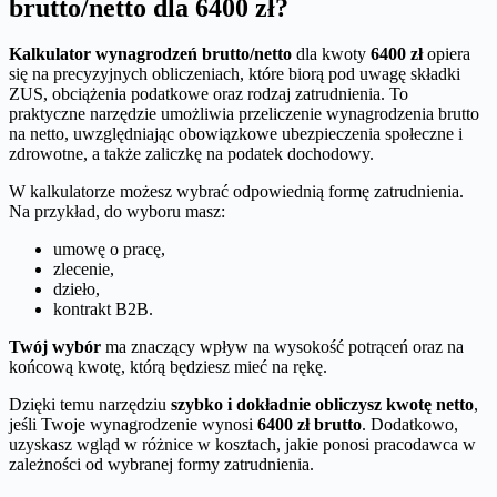
brutto/netto dla 6400 zł?
Kalkulator wynagrodzeń brutto/netto
dla kwoty
6400 zł
opiera
się na precyzyjnych obliczeniach, które biorą pod uwagę składki
ZUS, obciążenia podatkowe oraz rodzaj zatrudnienia. To
praktyczne narzędzie umożliwia przeliczenie wynagrodzenia brutto
na netto, uwzględniając obowiązkowe ubezpieczenia społeczne i
zdrowotne, a także zaliczkę na podatek dochodowy.
W kalkulatorze możesz wybrać odpowiednią formę zatrudnienia.
Na przykład, do wyboru masz:
umowę o pracę,
zlecenie,
dzieło,
kontrakt B2B.
Twój wybór
ma znaczący wpływ na wysokość potrąceń oraz na
końcową kwotę, którą będziesz mieć na rękę.
Dzięki temu narzędziu
szybko i dokładnie obliczysz kwotę netto
,
jeśli Twoje wynagrodzenie wynosi
6400 zł brutto
. Dodatkowo,
uzyskasz wgląd w różnice w kosztach, jakie ponosi pracodawca w
zależności od wybranej formy zatrudnienia.