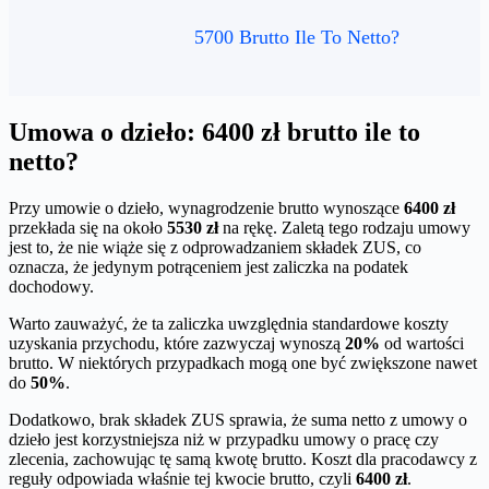
5700 Brutto Ile To Netto?
Umowa o dzieło: 6400 zł brutto ile to
netto?
Przy umowie o dzieło, wynagrodzenie brutto wynoszące
6400 zł
przekłada się na około
5530 zł
na rękę. Zaletą tego rodzaju umowy
jest to, że nie wiąże się z odprowadzaniem składek ZUS, co
oznacza, że jedynym potrąceniem jest zaliczka na podatek
dochodowy.
Warto zauważyć, że ta zaliczka uwzględnia standardowe koszty
uzyskania przychodu, które zazwyczaj wynoszą
20%
od wartości
brutto. W niektórych przypadkach mogą one być zwiększone nawet
do
50%
.
Dodatkowo, brak składek ZUS sprawia, że suma netto z umowy o
dzieło jest korzystniejsza niż w przypadku umowy o pracę czy
zlecenia, zachowując tę samą kwotę brutto. Koszt dla pracodawcy z
reguły odpowiada właśnie tej kwocie brutto, czyli
6400 zł
.