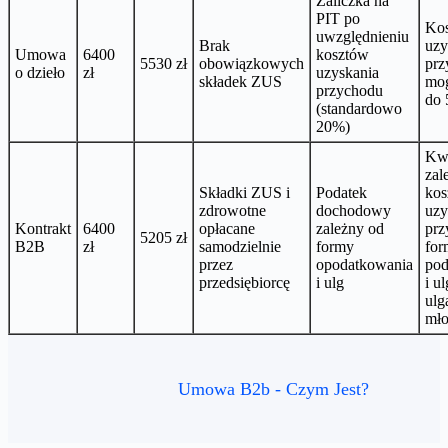
Zaliczka na
PIT po
Kos
uwzględnieniu
Brak
uzy
Umowa
6400
kosztów
5530 zł
obowiązkowych
prz
o dzieło
zł
uzyskania
składek ZUS
mog
przychodu
do
(standardowo
20%)
Kwo
zal
Składki ZUS i
Podatek
kos
zdrowotne
dochodowy
uzy
Kontrakt
6400
opłacane
zależny od
prz
5205 zł
B2B
zł
samodzielnie
formy
for
przez
opodatkowania
pod
przedsiębiorcę
i ulg
i ul
ulg
mło
Umowa B2b - Czym Jest?