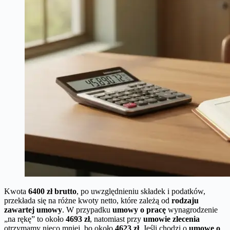
Kwota
6400 zł brutto
, po uwzględnieniu składek i podatków,
przekłada się na różne kwoty netto, które zależą od
rodzaju
zawartej umowy
. W przypadku
umowy o pracę
wynagrodzenie
„na rękę” to około
4693 zł
, natomiast przy
umowie zlecenia
otrzymamy nieco mniej, bo około
4623 zł
. Jeśli chodzi o
umowę o