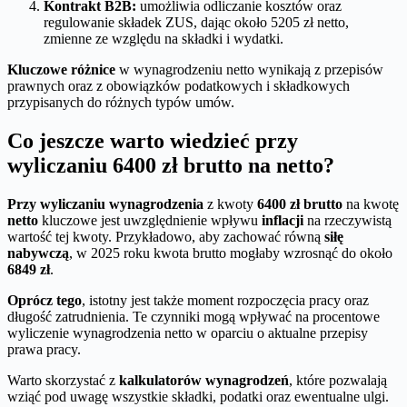
Kontrakt B2B:
umożliwia odliczanie kosztów oraz
regulowanie składek ZUS, dając około 5205 zł netto,
zmienne ze względu na składki i wydatki.
Kluczowe różnice
w wynagrodzeniu netto wynikają z przepisów
prawnych oraz z obowiązków podatkowych i składkowych
przypisanych do różnych typów umów.
Co jeszcze warto wiedzieć przy
wyliczaniu 6400 zł brutto na netto?
Przy wyliczaniu wynagrodzenia
z kwoty
6400 zł brutto
na kwotę
netto
kluczowe jest uwzględnienie wpływu
inflacji
na rzeczywistą
wartość tej kwoty. Przykładowo, aby zachować równą
siłę
nabywczą
, w 2025 roku kwota brutto mogłaby wzrosnąć do około
6849 zł
.
Oprócz tego
, istotny jest także moment rozpoczęcia pracy oraz
długość zatrudnienia. Te czynniki mogą wpływać na procentowe
wyliczenie wynagrodzenia netto w oparciu o aktualne przepisy
prawa pracy.
Warto skorzystać z
kalkulatorów wynagrodzeń
, które pozwalają
wziąć pod uwagę wszystkie składki, podatki oraz ewentualne ulgi.