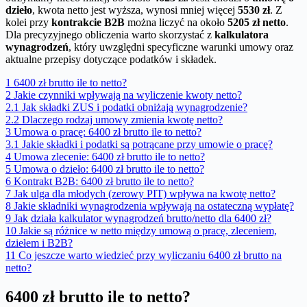
dzieło
, kwota netto jest wyższa, wynosi mniej więcej
5530 zł
. Z
kolei przy
kontrakcie B2B
można liczyć na około
5205 zł netto
.
Dla precyzyjnego obliczenia warto skorzystać z
kalkulatora
wynagrodzeń
, który uwzględni specyficzne warunki umowy oraz
aktualne przepisy dotyczące podatków i składek.
1
6400 zł brutto ile to netto?
2
Jakie czynniki wpływają na wyliczenie kwoty netto?
2.1
Jak składki ZUS i podatki obniżają wynagrodzenie?
2.2
Dlaczego rodzaj umowy zmienia kwotę netto?
3
Umowa o pracę: 6400 zł brutto ile to netto?
3.1
Jakie składki i podatki są potrącane przy umowie o pracę?
4
Umowa zlecenie: 6400 zł brutto ile to netto?
5
Umowa o dzieło: 6400 zł brutto ile to netto?
6
Kontrakt B2B: 6400 zł brutto ile to netto?
7
Jak ulga dla młodych (zerowy PIT) wpływa na kwotę netto?
8
Jakie składniki wynagrodzenia wpływają na ostateczną wypłatę?
9
Jak działa kalkulator wynagrodzeń brutto/netto dla 6400 zł?
10
Jakie są różnice w netto między umową o pracę, zleceniem,
dziełem i B2B?
11
Co jeszcze warto wiedzieć przy wyliczaniu 6400 zł brutto na
netto?
6400 zł brutto ile to netto?