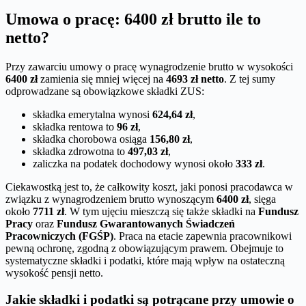
Umowa o pracę: 6400 zł brutto ile to
netto?
Przy zawarciu umowy o pracę wynagrodzenie brutto w wysokości
6400 zł
zamienia się mniej więcej na
4693 zł netto
. Z tej sumy
odprowadzane są obowiązkowe składki ZUS:
składka emerytalna wynosi
624,64 zł
,
składka rentowa to
96 zł
,
składka chorobowa osiąga
156,80 zł
,
składka zdrowotna to
497,03 zł
,
zaliczka na podatek dochodowy wynosi około
333 zł
.
Ciekawostką jest to, że całkowity koszt, jaki ponosi pracodawca w
związku z wynagrodzeniem brutto wynoszącym
6400 zł
, sięga
około
7711 zł
. W tym ujęciu mieszczą się także składki na
Fundusz
Pracy
oraz
Fundusz Gwarantowanych Świadczeń
Pracowniczych (FGŚP)
. Praca na etacie zapewnia pracownikowi
pewną ochronę, zgodną z obowiązującym prawem. Obejmuje to
systematyczne składki i podatki, które mają wpływ na ostateczną
wysokość pensji netto.
Jakie składki i podatki są potrącane przy umowie o