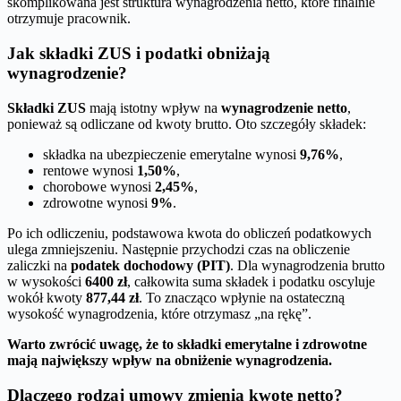
skomplikowana jest struktura wynagrodzenia netto, które finalnie
otrzymuje pracownik.
Jak składki ZUS i podatki obniżają
wynagrodzenie?
Składki ZUS
mają istotny wpływ na
wynagrodzenie netto
,
ponieważ są odliczane od kwoty brutto. Oto szczegóły składek:
składka na ubezpieczenie emerytalne wynosi
9,76%
,
rentowe wynosi
1,50%
,
chorobowe wynosi
2,45%
,
zdrowotne wynosi
9%
.
Po ich odliczeniu, podstawowa kwota do obliczeń podatkowych
ulega zmniejszeniu. Następnie przychodzi czas na obliczenie
zaliczki na
podatek dochodowy (PIT)
. Dla wynagrodzenia brutto
w wysokości
6400 zł
, całkowita suma składek i podatku oscyluje
wokół kwoty
877,44 zł
. To znacząco wpłynie na ostateczną
wysokość wynagrodzenia, które otrzymasz „na rękę”.
Warto zwrócić uwagę, że to składki emerytalne i zdrowotne
mają największy wpływ na obniżenie wynagrodzenia.
Dlaczego rodzaj umowy zmienia kwotę netto?