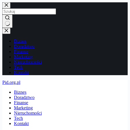
Przejdź
do
treści
Brak
wyników
Biznes
Doradztwo
Finanse
Marketing
Nieruchomości
Tech
Kontakt
Pid.org.pl
Biznes
Doradztwo
Finanse
Marketing
Nieruchomości
Tech
Kontakt