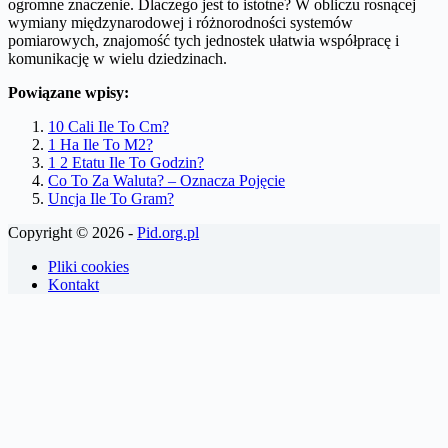
ogromne znaczenie. Dlaczego jest to istotne? W obliczu rosnącej
wymiany międzynarodowej i różnorodności systemów
pomiarowych, znajomość tych jednostek ułatwia współpracę i
komunikację w wielu dziedzinach.
Powiązane wpisy:
10 Cali Ile To Cm?
1 Ha Ile To M2?
1 2 Etatu Ile To Godzin?
Co To Za Waluta? – Oznacza Pojęcie
Uncja Ile To Gram?
Copyright © 2026 -
Pid.org.pl
Pliki cookies
Kontakt