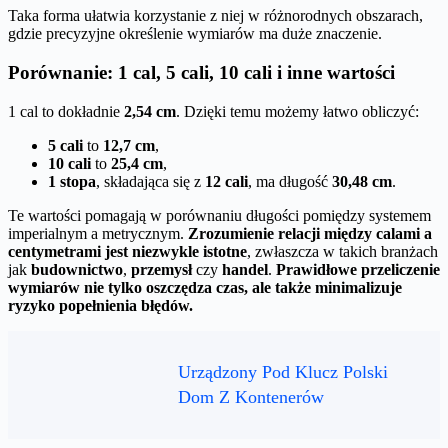
Taka forma ułatwia korzystanie z niej w różnorodnych obszarach,
gdzie precyzyjne określenie wymiarów ma duże znaczenie.
Porównanie: 1 cal, 5 cali, 10 cali i inne wartości
1 cal to dokładnie
2,54 cm
. Dzięki temu możemy łatwo obliczyć:
5 cali
to
12,7 cm
,
10 cali
to
25,4 cm
,
1 stopa
, składająca się z
12 cali
, ma długość
30,48 cm
.
Te wartości pomagają w porównaniu długości pomiędzy systemem
imperialnym a metrycznym.
Zrozumienie relacji między calami a
centymetrami jest niezwykle istotne
, zwłaszcza w takich branżach
jak
budownictwo
,
przemysł
czy
handel
.
Prawidłowe przeliczenie
wymiarów nie tylko oszczędza czas, ale także minimalizuje
ryzyko popełnienia błędów.
Urządzony Pod Klucz Polski
Dom Z Kontenerów