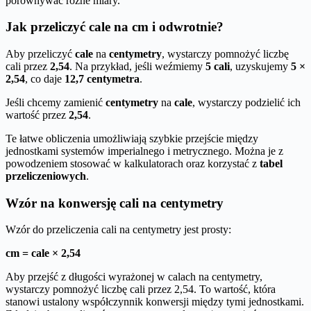
porównywać różne miary.
Jak przeliczyć cale na cm i odwrotnie?
Aby przeliczyć
cale
na
centymetry
, wystarczy pomnożyć liczbę
cali przez
2,54
. Na przykład, jeśli weźmiemy
5 cali
, uzyskujemy
5 ×
2,54
, co daje
12,7 centymetra
.
Jeśli chcemy zamienić
centymetry
na
cale
, wystarczy podzielić ich
wartość przez
2,54
.
Te łatwe obliczenia umożliwiają szybkie przejście między
jednostkami systemów imperialnego i metrycznego. Można je z
powodzeniem stosować w kalkulatorach oraz korzystać z
tabel
przeliczeniowych
.
Wzór na konwersję cali na centymetry
Wzór do przeliczenia cali na centymetry jest prosty:
cm = cale × 2,54
Aby przejść z długości wyrażonej w calach na centymetry,
wystarczy pomnożyć liczbę cali przez 2,54. To wartość, która
stanowi ustalony współczynnik konwersji między tymi jednostkami.