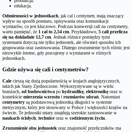
produkcja,
edukacja.
Odmienności w jednostkach
, jak cal i centymetr, mają znaczący
wpływ na sposób pomiaru, opisywania oraz komunikacji
wymiarów, co jest kluczowe. Podczas konwersji cali na centymetry,
warto pamiętać, że
1 cal to 2,54 cm
. Przykładowo,
5 cali przelicza
się na dokładnie 12,7 cm
. Jednak różnice pomiędzy tymi
systemami dotyczą nie tylko jednostek, ale również sposobu ich
grupowania oraz zastosowania. Dlatego zrozumienie tych różnic jest
niezwykle istotne, gdy pracujemy z wymiarami w różnych
jednostkach.
Gdzie używa się cali i centymetrów?
Cale
cieszą się dużą popularnością w krajach anglojęzycznych,
takich jak Stany Zjednoczone. Wykorzystywane są w wielu
branżach,
od budownictwa
po
hydraulikę
,
elektronikę
oraz w
kontekście
mierzenia wzrostu
i
rozmiarów ubrań
. Natomiast
centymetry
są podstawową jednostką długości w systemie
metrycznym, który jest stosowany w Polsce i większości krajów na
świecie. Te jednostki miary znajdują szerokie zastosowanie w
naukach ścisłych
,
technice
oraz w
codziennym życiu
.
Zrozumienie obu jednostek
oraz znajomość przeliczników ma