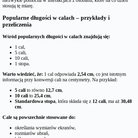
niezwykle pomocna w interakcjach z osobami, które na co dzień
stosują tę miarę.
Popularne długości w calach – przykłady i
przeliczenia
Wśród popularnych długości w calach znajdują się:
1 cal,
5 cali,
10 cali,
1 stopa.
Warto wiedzieć, że:
1 cal odpowiada
2,54 cm
, co jest istotnym
informacją przy konwersji cali na centymetry. Na przykład:
5 cali
to równo
12,7 cm
,
10 cali
to
25,4 cm
,
Standardowa stopa
, która składa się z
12 cali
, ma aż
30,48
cm
.
Cale są powszechnie stosowane do:
określania wymiarów ekranów,
rozmiarów ubrań,