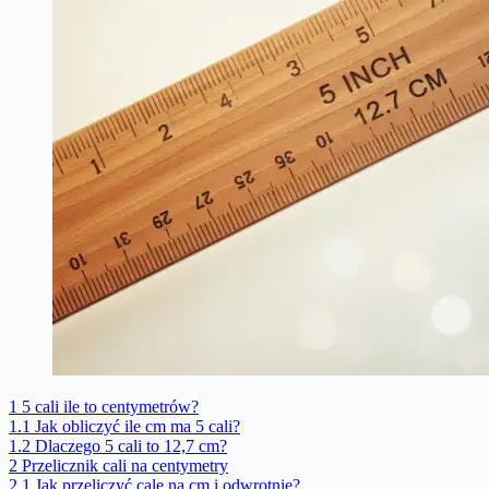
1
5 cali ile to centymetrów?
1.1
Jak obliczyć ile cm ma 5 cali?
1.2
Dlaczego 5 cali to 12,7 cm?
2
Przelicznik cali na centymetry
2.1
Jak przeliczyć cale na cm i odwrotnie?