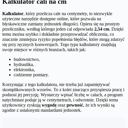
Kalkulator cali na cm
Kalkulator
, który przelicza cale na centymetry, to niezwykle
użyteczne narzędzie dostępne online, które pozwala na
błyskawiczne zamiany jednostek długości. Opiera się na prostym
przeliczniku, według którego jeden cal odpowiada
2,54 cm
. Dzięki
temu można szybko i dokładnie przeprowadzać obliczenia, co
znacznie zmniejsza ryzyko popełnienia błędów, które mogą zdarzyć
się przy ręcznych konwersjach. Tego typu kalkulatory znajdują
swoje miejsce w różnych branżach, takich jak:
budownictwo,
hydraulika,
elektronika,
codzienne pomiary.
Korzystając z tego kalkulatora, nie trzeba już zapamiętywać
skomplikowanych wzorów. To z kolei znacząco przyspiesza pracę i
podnosi jej precyzję. Wystarczy wpisać liczbę w calach, a program
natychmiast podaje ją w centymetrach, i odwrotnie. Dzięki temu
użytkownicy zyskują
wygodę
oraz
pewność
, że ich wyniki są
zgodne z ustalonymi standardami jednostek.