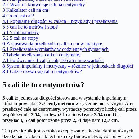
2.2
Wzór na konwersję cali na centymetry
3
Kalkulator cali na cm
4
Co to jest cal?
4.1
Popularne długości w calach – przykłady i przeliczenia
5
5 cali ile to metrów i stóp?
5.1
5 cali na metry
5.2
5 cali na stopy
6
Zastosowania przelicznika cali na cm w praktyce
6.1
Przeliczanie wymiarów w codziennych sytuacjach
7
Tabela przeliczania cali na centymetry
7.1
Porównanie: 1 cal, 5 cali, 10 cali i inne wartości
8
System imperialny i metryczny – różnice w jednostkach długości
8.1
Gdzie używa się cali i centymetrów?
5 cali ile to centymetrów?
5 cali
to jednostka długości stosowana w systemie imperialnym,
która odpowiada
12,7 centymetrom
w systemie metrycznym. Aby
przeliczyć cale na centymetry, wystarczy pomnożyć liczbę cali przez
współczynnik
2,54
, ponieważ 1 cal to właśnie
2,54 cm
. Dla
przykładu,
5 cali
pomnożone przez
2,54
daje nam
12,7 cm
.
Ten przelicznik jest szeroko akceptowany jako standard w różnych
dziedzinach, takich jak technika czy budownictwo, co sprawia, że