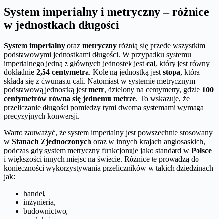
System imperialny i metryczny – różnice
w jednostkach długości
System imperialny
oraz
metryczny
różnią się przede wszystkim
podstawowymi jednostkami długości. W przypadku systemu
imperialnego jedną z głównych jednostek jest
cal
, który jest równy
dokładnie
2,54 centymetra
. Kolejną jednostką jest
stopa
, która
składa się z dwunastu cali. Natomiast w systemie metrycznym
podstawową jednostką jest
metr
, dzielony na centymetry, gdzie
100
centymetrów równa się jednemu metrze
. To wskazuje, że
przeliczanie długości pomiędzy tymi dwoma systemami wymaga
precyzyjnych konwersji.
Warto zauważyć, że system imperialny jest powszechnie stosowany
w
Stanach Zjednoczonych
oraz w innych krajach anglosaskich,
podczas gdy system metryczny funkcjonuje jako standard w
Polsce
i większości innych miejsc na świecie. Różnice te prowadzą do
konieczności wykorzystywania przeliczników w takich dziedzinach
jak:
handel,
inżynieria,
budownictwo,