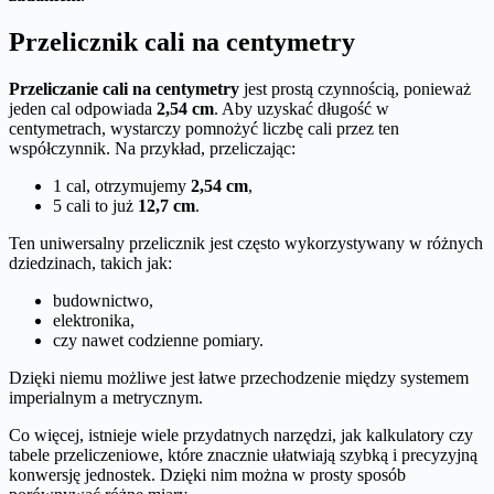
Przelicznik cali na centymetry
Przeliczanie cali na centymetry
jest prostą czynnością, ponieważ
jeden cal odpowiada
2,54 cm
. Aby uzyskać długość w
centymetrach, wystarczy pomnożyć liczbę cali przez ten
współczynnik. Na przykład, przeliczając:
1 cal, otrzymujemy
2,54 cm
,
5 cali to już
12,7 cm
.
Ten uniwersalny przelicznik jest często wykorzystywany w różnych
dziedzinach, takich jak:
budownictwo,
elektronika,
czy nawet codzienne pomiary.
Dzięki niemu możliwe jest łatwe przechodzenie między systemem
imperialnym a metrycznym.
Co więcej, istnieje wiele przydatnych narzędzi, jak kalkulatory czy
tabele przeliczeniowe, które znacznie ułatwiają szybką i precyzyjną
konwersję jednostek. Dzięki nim można w prosty sposób