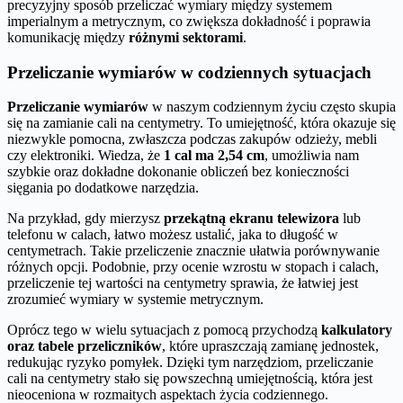
precyzyjny sposób przeliczać wymiary między systemem
imperialnym a metrycznym, co zwiększa dokładność i poprawia
komunikację między
różnymi sektorami
.
Przeliczanie wymiarów w codziennych sytuacjach
Przeliczanie wymiarów
w naszym codziennym życiu często skupia
się na zamianie cali na centymetry. To umiejętność, która okazuje się
niezwykle pomocna, zwłaszcza podczas zakupów odzieży, mebli
czy elektroniki. Wiedza, że
1 cal ma 2,54 cm
, umożliwia nam
szybkie oraz dokładne dokonanie obliczeń bez konieczności
sięgania po dodatkowe narzędzia.
Na przykład, gdy mierzysz
przekątną ekranu telewizora
lub
telefonu w calach, łatwo możesz ustalić, jaka to długość w
centymetrach. Takie przeliczenie znacznie ułatwia porównywanie
różnych opcji. Podobnie, przy ocenie wzrostu w stopach i calach,
przeliczenie tej wartości na centymetry sprawia, że łatwiej jest
zrozumieć wymiary w systemie metrycznym.
Oprócz tego w wielu sytuacjach z pomocą przychodzą
kalkulatory
oraz tabele przeliczników
, które upraszczają zamianę jednostek,
redukując ryzyko pomyłek. Dzięki tym narzędziom, przeliczanie
cali na centymetry stało się powszechną umiejętnością, która jest
nieoceniona w rozmaitych aspektach życia codziennego.