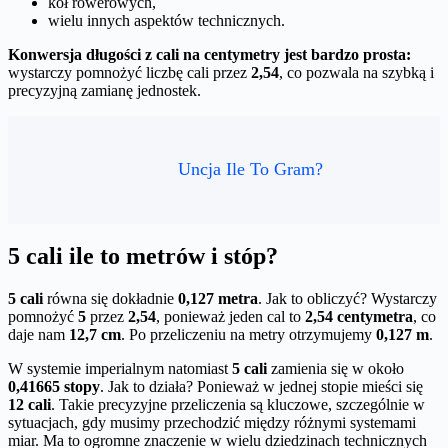
kół rowerowych,
wielu innych aspektów technicznych.
Konwersja długości z cali na centymetry jest bardzo prosta:
wystarczy pomnożyć liczbę cali przez
2,54
, co pozwala na szybką i
precyzyjną zamianę jednostek.
Uncja Ile To Gram?
5 cali ile to metrów i stóp?
5 cali
równa się dokładnie
0,127 metra
. Jak to obliczyć? Wystarczy
pomnożyć
5
przez
2,54
, ponieważ jeden cal to
2,54 centymetra
, co
daje nam
12,7 cm
. Po przeliczeniu na metry otrzymujemy
0,127 m
.
W systemie imperialnym natomiast
5 cali
zamienia się w około
0,41665 stopy
. Jak to działa? Ponieważ w jednej stopie mieści się
12 cali
. Takie precyzyjne przeliczenia są kluczowe, szczególnie w
sytuacjach, gdy musimy przechodzić między różnymi systemami
miar. Ma to ogromne znaczenie w wielu dziedzinach technicznych