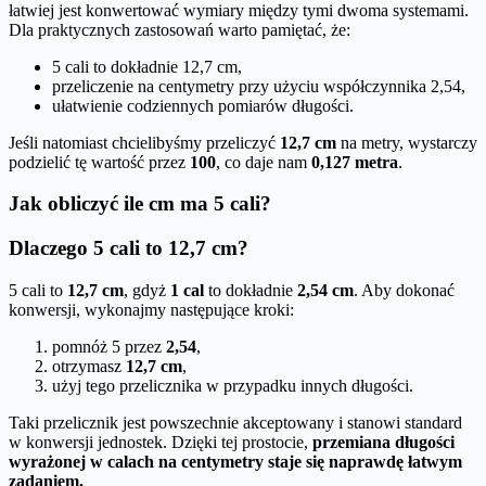
łatwiej jest konwertować wymiary między tymi dwoma systemami.
Dla praktycznych zastosowań warto pamiętać, że:
5 cali to dokładnie 12,7 cm,
przeliczenie na centymetry przy użyciu współczynnika 2,54,
ułatwienie codziennych pomiarów długości.
Jeśli natomiast chcielibyśmy przeliczyć
12,7 cm
na metry, wystarczy
podzielić tę wartość przez
100
, co daje nam
0,127 metra
.
Jak obliczyć ile cm ma 5 cali?
Dlaczego 5 cali to 12,7 cm?
5 cali to
12,7 cm
, gdyż
1 cal
to dokładnie
2,54 cm
. Aby dokonać
konwersji, wykonajmy następujące kroki:
pomnóż 5 przez
2,54
,
otrzymasz
12,7 cm
,
użyj tego przelicznika w przypadku innych długości.
Taki przelicznik jest powszechnie akceptowany i stanowi standard
w konwersji jednostek. Dzięki tej prostocie,
przemiana długości
wyrażonej w calach na centymetry staje się naprawdę łatwym
zadaniem.