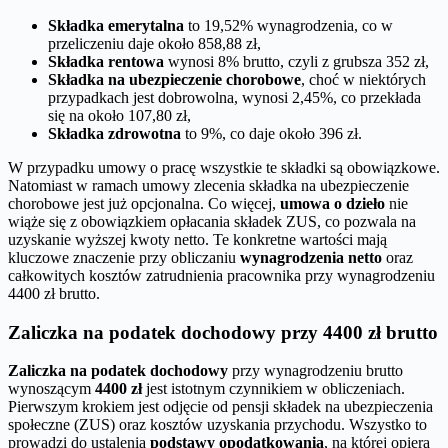
Składka emerytalna
to 19,52% wynagrodzenia, co w
przeliczeniu daje około 858,88 zł,
Składka rentowa
wynosi 8% brutto, czyli z grubsza 352 zł,
Składka na ubezpieczenie chorobowe
, choć w niektórych
przypadkach jest dobrowolna, wynosi 2,45%, co przekłada
się na około 107,80 zł,
Składka zdrowotna
to 9%, co daje około 396 zł.
W przypadku umowy o pracę wszystkie te składki są obowiązkowe.
Natomiast w ramach umowy zlecenia składka na ubezpieczenie
chorobowe jest już opcjonalna. Co więcej,
umowa o dzieło
nie
wiąże się z obowiązkiem opłacania składek ZUS, co pozwala na
uzyskanie wyższej kwoty netto. Te konkretne wartości mają
kluczowe znaczenie przy obliczaniu
wynagrodzenia netto
oraz
całkowitych kosztów zatrudnienia pracownika przy wynagrodzeniu
4400 zł brutto.
Zaliczka na podatek dochodowy przy 4400 zł brutto
Zaliczka na podatek dochodowy
przy wynagrodzeniu brutto
wynoszącym
4400 zł
jest istotnym czynnikiem w obliczeniach.
Pierwszym krokiem jest odjęcie od pensji składek na ubezpieczenia
społeczne (ZUS) oraz kosztów uzyskania przychodu. Wszystko to
prowadzi do ustalenia
podstawy opodatkowania
, na której opiera