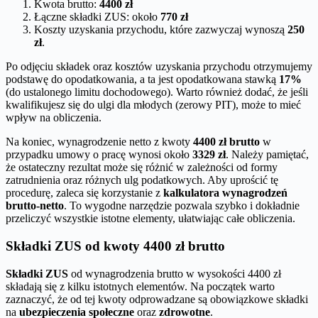
Kwota brutto:
4400 zł
Łączne składki ZUS: około
770 zł
Koszty uzyskania przychodu, które zazwyczaj wynoszą
250
zł
.
Po odjęciu składek oraz kosztów uzyskania przychodu otrzymujemy
podstawę do opodatkowania, a ta jest opodatkowana stawką
17%
(do ustalonego limitu dochodowego). Warto również dodać, że jeśli
kwalifikujesz się do ulgi dla młodych (zerowy PIT), może to mieć
wpływ na obliczenia.
Na koniec, wynagrodzenie netto z kwoty
4400 zł brutto
w
przypadku umowy o pracę wynosi około
3329 zł
. Należy pamiętać,
że ostateczny rezultat może się różnić w zależności od formy
zatrudnienia oraz różnych ulg podatkowych. Aby uprościć tę
procedurę, zaleca się korzystanie z
kalkulatora wynagrodzeń
brutto-netto
. To wygodne narzędzie pozwala szybko i dokładnie
przeliczyć wszystkie istotne elementy, ułatwiając całe obliczenia.
Składki ZUS od kwoty 4400 zł brutto
Składki ZUS
od wynagrodzenia brutto w wysokości 4400 zł
składają się z kilku istotnych elementów. Na początek warto
zaznaczyć, że od tej kwoty odprowadzane są obowiązkowe składki
na
ubezpieczenia społeczne
oraz
zdrowotne
.