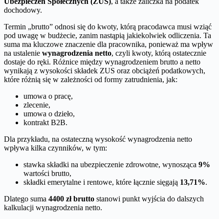
Ubezpieczeń Społecznych (ZUS)
, a także zaliczka na podatek
dochodowy.
Termin „brutto” odnosi się do kwoty, którą pracodawca musi wziąć
pod uwagę w budżecie, zanim nastąpią jakiekolwiek odliczenia. Ta
suma ma kluczowe znaczenie dla pracownika, ponieważ ma wpływ
na ustalenie
wynagrodzenia netto
, czyli kwoty, którą ostatecznie
dostaje do ręki. Różnice między wynagrodzeniem brutto a netto
wynikają z wysokości składek ZUS oraz obciążeń podatkowych,
które różnią się w zależności od formy zatrudnienia, jak:
umowa o pracę,
zlecenie,
umowa o dzieło,
kontrakt B2B.
Dla przykładu, na ostateczną wysokość wynagrodzenia netto
wpływa kilka czynników, w tym:
stawka składki na ubezpieczenie zdrowotne, wynosząca
9%
wartości brutto,
składki emerytalne i rentowe, które łącznie sięgają
13,71%
.
Dlatego suma
4400 zł brutto
stanowi punkt wyjścia do dalszych
kalkulacji wynagrodzenia netto.