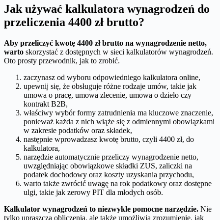
Jak używać kalkulatora wynagrodzeń do
przeliczenia 4400 zł brutto?
Aby przeliczyć kwotę 4400 zł brutto na wynagrodzenie netto,
warto
skorzystać z dostępnych w sieci kalkulatorów wynagrodzeń.
Oto prosty przewodnik, jak to zrobić.
zaczynasz od wyboru odpowiedniego kalkulatora online,
upewnij się, że obsługuje różne rodzaje umów, takie jak
umowa o pracę, umowa zlecenie, umowa o dzieło czy
kontrakt B2B,
właściwy wybór formy zatrudnienia ma kluczowe znaczenie,
ponieważ każda z nich wiąże się z odmiennymi obowiązkami
w zakresie podatków oraz składek,
następnie wprowadzasz kwotę brutto, czyli 4400 zł, do
kalkulatora,
narzędzie automatycznie przeliczy wynagrodzenie netto,
uwzględniając obowiązkowe składki ZUS, zaliczki na
podatek dochodowy oraz koszty uzyskania przychodu,
warto także zwrócić uwagę na rok podatkowy oraz dostępne
ulgi, takie jak zerowy PIT dla młodych osób.
Kalkulator wynagrodzeń to niezwykle pomocne narzędzie.
Nie
tylko upraszcza obliczenia, ale także umożliwia zrozumienie, jak