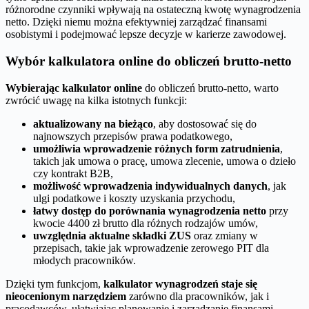
różnorodne czynniki wpływają na ostateczną kwotę wynagrodzenia
netto. Dzięki niemu można efektywniej zarządzać finansami
osobistymi i podejmować lepsze decyzje w karierze zawodowej.
Wybór kalkulatora online do obliczeń brutto-netto
Wybierając kalkulator online
do obliczeń brutto-netto, warto
zwrócić uwagę na kilka istotnych funkcji:
aktualizowany na bieżąco
, aby dostosować się do
najnowszych przepisów prawa podatkowego,
umożliwia wprowadzenie różnych form zatrudnienia
,
takich jak umowa o pracę, umowa zlecenie, umowa o dzieło
czy kontrakt B2B,
możliwość wprowadzenia indywidualnych danych
, jak
ulgi podatkowe i koszty uzyskania przychodu,
łatwy dostęp do porównania wynagrodzenia netto
przy
kwocie 4400 zł brutto dla różnych rodzajów umów,
uwzględnia aktualne składki ZUS
oraz zmiany w
przepisach, takie jak wprowadzenie zerowego PIT dla
młodych pracowników.
Dzięki tym funkcjom,
kalkulator wynagrodzeń staje się
nieocenionym narzędziem
zarówno dla pracowników, jak i
pracodawców, ułatwiając planowanie i zarządzanie finansami.