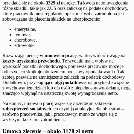
przekłada się na około
3329 zł
na rękę. Ta kwota netto uwzględnia
różne składki, takie jak ZUS oraz zaliczkę na podatek dochodowy,
które pracownik musi regularnie opłacać. Osoba zatrudniona jest
zobowiązana do płacenia składek na ubezpieczenie:
emerytalne,
rentowe,
chorobowe,
zdrowotne.
Rozważając pensję w
umowie o pracę
, warto zwrócić uwagę na
koszty uzyskania przychodu
. Te wydatki mają wpływ na
wysokość podatku dochodowego, ponieważ pracownik może je
odliczyć, co skutkuje obniżeniem podstawy opodatkowania. Taki
zabieg pozwala na zmniejszenie zaliczek na podatek dochodowy.
Dodatkowo, przysługujące
ulgi podatkowe
, na przykład związane
z wychowaniem dzieci lub dla osób z niepełnosprawnościami, mogą
znacząco wpłynąć na ostateczną kwotę wynagrodzenia netto.
Na koniec, umowa o pracę wiąże się z szerokim zakresem
zabezpieczeń socjalnych
, co czyni ją atrakcyjną dla obu stron –
zarówno pracownika, jak i pracodawcy, mimo że wiąże się z
wyższymi kosztami zatrudnienia.
Umowa zlecenie – około 3178 zł netto