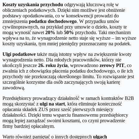
Koszty uzyskania przychodu
odgrywają kluczową rolę w
obliczeniach podatkowych. Dzięki nim możliwe jest obniżenie
podstawy opodatkowania, co w konsekwencji prowadzi do
zmniejszenia
podatku dochodowego
. W przypadku umów
cywilnoprawnych, na przykład przy umowie o dzieło, koszty te
mogą wynosić nawet
20%
lub
50%
przychodu. Taki mechanizm
wpływa na to, że wynagrodzenie netto staje się wyższe – im wyższe
koszty uzyskania, tym mniej pieniędzy przeznaczamy na podatek.
Ulgi podatkowe
także mają istotny wpływ na zwiększenie kwoty
wynagrodzenia netto. Dla młodych pracowników, którzy nie
ukończyli jeszcze
26. roku życia
, wprowadzono
zerowy PIT
, co
zwalnia ich z obowiązku płacenia podatku dochodowego, o ile ich
przychody nie przekraczają określonego limitu. To rozwiązanie jest
szczególnie korzystne dla osób zaczynających swoją karierę
zawodową.
Przedsiębiorcy prowadzący działalność w ramach kontraktów B2B
mogą skorzystać z
ulgi na start
, która eliminuje konieczność
opłacania składek ZUS przez sześć pierwszych miesięcy
działalności. Dzięki temu wsparciu finansowemu przedsiębiorcy
mogą lepiej zarządzać swoimi kosztami, co czyni prowadzenie
firmy bardziej opłacalnym.
Warto również pamiętać o innych dostępnych
ulgach