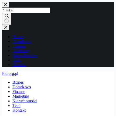
Przejdź
do
treści
Brak
wyników
Biznes
Doradztwo
Finanse
Marketing
Nieruchomości
Tech
Kontakt
Pid.org.pl
Biznes
Doradztwo
Finanse
Marketing
Nieruchomości
Tech
Kontakt