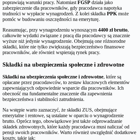
poprawiają warunki pracy. Natomiast
FGŚP
działa jako
zabezpieczenie dla pracowników, gdy pracodawca napotyka
trudności w wypłacie wynagrodzeń. Z kolei składka
PPK
może
pomóc w budowaniu oszczędności na emeryturę.
Reasumując, przy wynagrodzeniu wynoszącym
4400 zł brutto
,
całkowite wydatki związane z pracą dla pracodawcy są znacznie
wyższe niż jedynie wynagrodzenie. Obejmują one różnorodne
składki, które nie tylko zwiększają bezpieczeństwo finansowe
pracowników, ale również wspierają rynek pracy.
Składki na ubezpieczenia społeczne i zdrowotne
Składki na ubezpieczenia społeczne i zdrowotne
, które są
opłacane przez pracodawców, to zestaw kluczowych elementów
zapewniających odpowiednie wsparcie dla pracowników. Ich
obecność ma fundamentalne znaczenie dla zapewnienia
bezpieczeństwa i stabilności zatrudnienia.
Na wstępie warto zaznaczyć, że składki ZUS, obejmujące
emerytalne i rentowe, są ustalane w oparciu o wynagrodzenie
brutto. Oprócz tego, obowiązkowe jest także odprowadzanie
składek zdrowotnych, które każdy pracodawca musi naliczać od
pensji swoich pracowników. Warto również uwzględnić dodatkowe
koszty, takie jak: