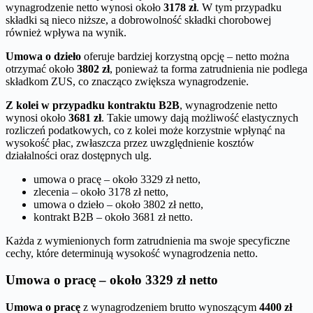
wynagrodzenie netto wynosi około
3178 zł
. W tym przypadku
składki są nieco niższe, a dobrowolność składki chorobowej
również wpływa na wynik.
Umowa o dzieło
oferuje bardziej korzystną opcję – netto można
otrzymać około
3802 zł
, ponieważ ta forma zatrudnienia nie podlega
składkom ZUS, co znacząco zwiększa wynagrodzenie.
Z kolei w przypadku kontraktu B2B
, wynagrodzenie netto
wynosi około
3681 zł
. Takie umowy dają możliwość elastycznych
rozliczeń podatkowych, co z kolei może korzystnie wpłynąć na
wysokość płac, zwłaszcza przez uwzględnienie kosztów
działalności oraz dostępnych ulg.
umowa o pracę – około 3329 zł netto,
zlecenia – około 3178 zł netto,
umowa o dzieło – około 3802 zł netto,
kontrakt B2B – około 3681 zł netto.
Każda z wymienionych form zatrudnienia ma swoje specyficzne
cechy, które determinują wysokość wynagrodzenia netto.
Umowa o pracę – około 3329 zł netto
Umowa o pracę
z wynagrodzeniem brutto wynoszącym
4400 zł