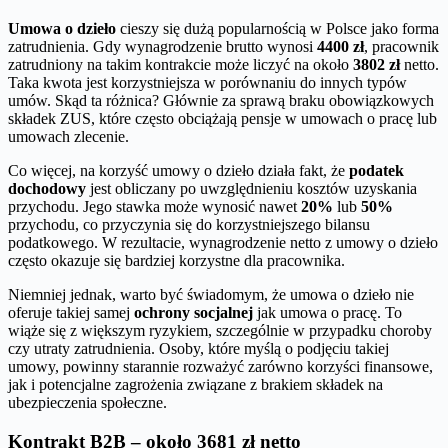
Umowa o dzieło
cieszy się dużą popularnością w Polsce jako forma
zatrudnienia. Gdy wynagrodzenie brutto wynosi
4400 zł
, pracownik
zatrudniony na takim kontrakcie może liczyć na około
3802 zł
netto.
Taka kwota jest korzystniejsza w porównaniu do innych typów
umów. Skąd ta różnica? Głównie za sprawą braku obowiązkowych
składek ZUS, które często obciążają pensje w umowach o pracę lub
umowach zlecenie.
Co więcej, na korzyść umowy o dzieło działa fakt, że
podatek
dochodowy
jest obliczany po uwzględnieniu kosztów uzyskania
przychodu. Jego stawka może wynosić nawet
20%
lub
50%
przychodu, co przyczynia się do korzystniejszego bilansu
podatkowego. W rezultacie, wynagrodzenie netto z umowy o dzieło
często okazuje się bardziej korzystne dla pracownika.
Niemniej jednak, warto być świadomym, że umowa o dzieło nie
oferuje takiej samej
ochrony socjalnej
jak umowa o pracę. To
wiąże się z większym ryzykiem, szczególnie w przypadku choroby
czy utraty zatrudnienia. Osoby, które myślą o podjęciu takiej
umowy, powinny starannie rozważyć zarówno korzyści finansowe,
jak i potencjalne zagrożenia związane z brakiem składek na
ubezpieczenia społeczne.
Kontrakt B2B – około 3681 zł netto