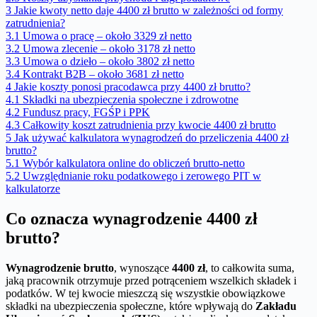
3
Jakie kwoty netto daje 4400 zł brutto w zależności od formy
zatrudnienia?
3.1
Umowa o pracę – około 3329 zł netto
3.2
Umowa zlecenie – około 3178 zł netto
3.3
Umowa o dzieło – około 3802 zł netto
3.4
Kontrakt B2B – około 3681 zł netto
4
Jakie koszty ponosi pracodawca przy 4400 zł brutto?
4.1
Składki na ubezpieczenia społeczne i zdrowotne
4.2
Fundusz pracy, FGŚP i PPK
4.3
Całkowity koszt zatrudnienia przy kwocie 4400 zł brutto
5
Jak używać kalkulatora wynagrodzeń do przeliczenia 4400 zł
brutto?
5.1
Wybór kalkulatora online do obliczeń brutto-netto
5.2
Uwzględnianie roku podatkowego i zerowego PIT w
kalkulatorze
Co oznacza wynagrodzenie 4400 zł
brutto?
Wynagrodzenie brutto
, wynoszące
4400 zł
, to całkowita suma,
jaką pracownik otrzymuje przed potrąceniem wszelkich składek i
podatków. W tej kwocie mieszczą się wszystkie obowiązkowe
składki na ubezpieczenia społeczne, które wpływają do
Zakładu