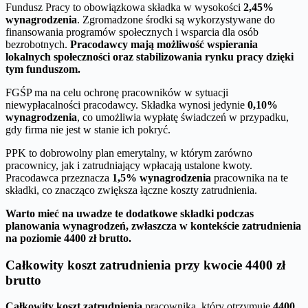
Fundusz Pracy to obowiązkowa składka w wysokości
2,45%
wynagrodzenia
. Zgromadzone środki są wykorzystywane do
finansowania programów społecznych i wsparcia dla osób
bezrobotnych.
Pracodawcy mają możliwość wspierania
lokalnych społeczności oraz stabilizowania rynku pracy dzięki
tym funduszom.
FGŚP ma na celu ochronę pracowników w sytuacji
niewypłacalności pracodawcy. Składka wynosi jedynie
0,10%
wynagrodzenia
, co umożliwia wypłatę świadczeń w przypadku,
gdy firma nie jest w stanie ich pokryć.
PPK to dobrowolny plan emerytalny, w którym zarówno
pracownicy, jak i zatrudniający wpłacają ustalone kwoty.
Pracodawca przeznacza
1,5% wynagrodzenia
pracownika na te
składki, co znacząco zwiększa łączne koszty zatrudnienia.
Warto mieć na uwadze te dodatkowe składki podczas
planowania wynagrodzeń, zwłaszcza w kontekście zatrudnienia
na poziomie 4400 zł brutto.
Całkowity koszt zatrudnienia przy kwocie 4400 zł
brutto
Całkowity koszt zatrudnienia
pracownika, który otrzymuje
4400