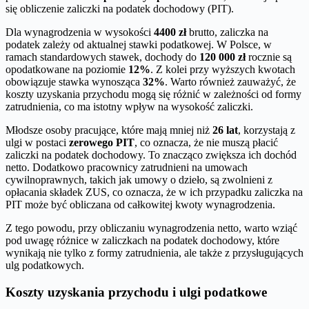
się obliczenie zaliczki na podatek dochodowy (PIT).
Dla wynagrodzenia w wysokości
4400 zł
brutto, zaliczka na
podatek zależy od aktualnej stawki podatkowej. W Polsce, w
ramach standardowych stawek, dochody do
120 000 zł
rocznie są
opodatkowane na poziomie
12%
. Z kolei przy wyższych kwotach
obowiązuje stawka wynosząca
32%
. Warto również zauważyć, że
koszty uzyskania przychodu mogą się różnić w zależności od formy
zatrudnienia, co ma istotny wpływ na wysokość zaliczki.
Młodsze osoby pracujące, które mają mniej niż
26 lat
, korzystają z
ulgi w postaci
zerowego PIT
, co oznacza, że nie muszą płacić
zaliczki na podatek dochodowy. To znacząco zwiększa ich dochód
netto. Dodatkowo pracownicy zatrudnieni na umowach
cywilnoprawnych, takich jak umowy o dzieło, są zwolnieni z
opłacania składek ZUS, co oznacza, że w ich przypadku zaliczka na
PIT może być obliczana od całkowitej kwoty wynagrodzenia.
Z tego powodu, przy obliczaniu wynagrodzenia netto, warto wziąć
pod uwagę różnice w zaliczkach na podatek dochodowy, które
wynikają nie tylko z formy zatrudnienia, ale także z przysługujących
ulg podatkowych.
Koszty uzyskania przychodu i ulgi podatkowe