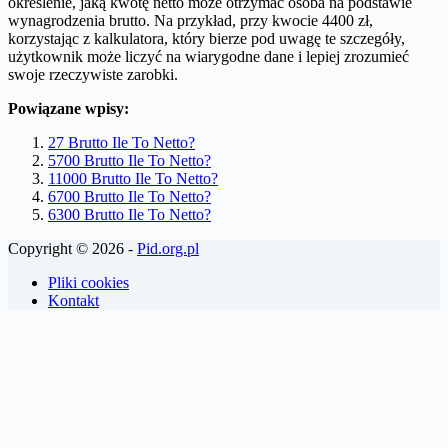
określenie, jaką kwotę netto może otrzymać osoba na podstawie
wynagrodzenia brutto. Na przykład, przy kwocie 4400 zł,
korzystając z kalkulatora, który bierze pod uwagę te szczegóły,
użytkownik może liczyć na wiarygodne dane i lepiej zrozumieć
swoje rzeczywiste zarobki.
Powiązane wpisy:
27 Brutto Ile To Netto?
5700 Brutto Ile To Netto?
11000 Brutto Ile To Netto?
6700 Brutto Ile To Netto?
6300 Brutto Ile To Netto?
Copyright © 2026 -
Pid.org.pl
Pliki cookies
Kontakt