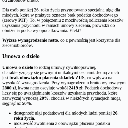
od zarobków brutto.
Dla osób poniżej 26. roku życia przygotowano specjalną ulgę dla
młodych, która w praktyce oznacza brak podatku dochodowego
(zerowy
PIT
). To, w połączeniu z możliwością odliczenia kosztów
uzyskania przychodu w ramach umowy zlecenia, prowadzi do
obniżenia podstawy opodatkowania. Efekt?
Wyższe wynagrodzenie netto
, co z pewnością jest korzystne dla
zleceniobiorców.
Umowa o dzieło
Umowa o dzieło
to rodzaj umowy cywilnoprawnej,
charakteryzujący się pewnymi unikalnymi cechami. Jedną z nich
jest
brak obowiązku płacenia składek ZUS
, co wpływa na
wysokość wynagrodzenia. Przy wynagrodzeniu brutto wynoszącym
2800 zł
, kwota netto oscyluje wokół
2419 zł
. Podatek dochodowy
liczy się po uwzględnieniu kosztów uzyskania przychodu, które
zazwyczaj wynoszą
20%
, chociaż w niektórych sytuacjach mogą
sięgnąć aż
50%
.
dostępność ulgi podatkowej dla młodych ludzi poniżej
26.
roku życia
,
możliwość zwolnienia z obowiązku płacenia podatku