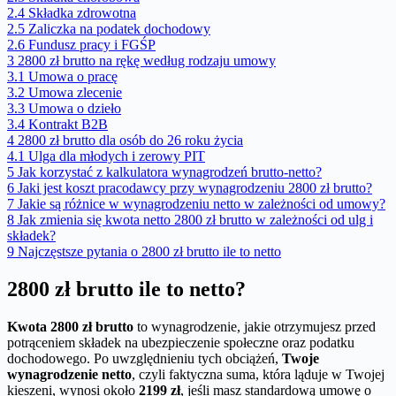
2.4
Składka zdrowotna
2.5
Zaliczka na podatek dochodowy
2.6
Fundusz pracy i FGŚP
3
2800 zł brutto na rękę według rodzaju umowy
3.1
Umowa o pracę
3.2
Umowa zlecenie
3.3
Umowa o dzieło
3.4
Kontrakt B2B
4
2800 zł brutto dla osób do 26 roku życia
4.1
Ulga dla młodych i zerowy PIT
5
Jak korzystać z kalkulatora wynagrodzeń brutto-netto?
6
Jaki jest koszt pracodawcy przy wynagrodzeniu 2800 zł brutto?
7
Jakie są różnice w wynagrodzeniu netto w zależności od umowy?
8
Jak zmienia się kwota netto 2800 zł brutto w zależności od ulg i
składek?
9
Najczęstsze pytania o 2800 zł brutto ile to netto
2800 zł brutto ile to netto?
Kwota 2800 zł brutto
to wynagrodzenie, jakie otrzymujesz przed
potrąceniem składek na ubezpieczenie społeczne oraz podatku
dochodowego. Po uwzględnieniu tych obciążeń,
Twoje
wynagrodzenie netto
, czyli faktyczna suma, która ląduje w Twojej
kieszeni, wynosi około
2199 zł
, jeśli masz standardową umowę o