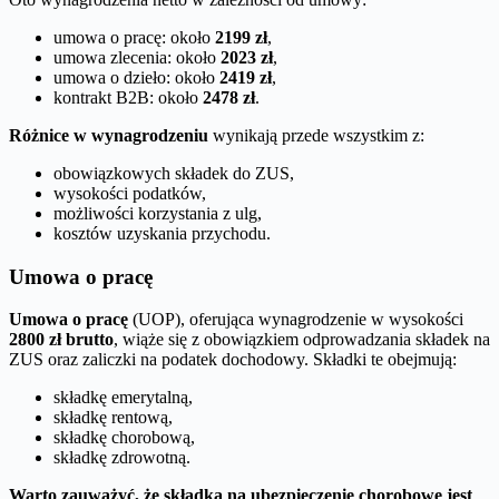
umowa o pracę: około
2199 zł
,
umowa zlecenia: około
2023 zł
,
umowa o dzieło: około
2419 zł
,
kontrakt B2B: około
2478 zł
.
Różnice w wynagrodzeniu
wynikają przede wszystkim z:
obowiązkowych składek do ZUS,
wysokości podatków,
możliwości korzystania z ulg,
kosztów uzyskania przychodu.
Umowa o pracę
Umowa o pracę
(UOP), oferująca wynagrodzenie w wysokości
2800 zł brutto
, wiąże się z obowiązkiem odprowadzania składek na
ZUS oraz zaliczki na podatek dochodowy. Składki te obejmują:
składkę emerytalną,
składkę rentową,
składkę chorobową,
składkę zdrowotną.
Warto zauważyć, że składka na ubezpieczenie chorobowe jest