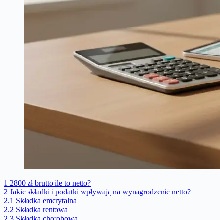
1
2800 zł brutto ile to netto?
2
Jakie składki i podatki wpływają na wynagrodzenie netto?
2.1
Składka emerytalna
2.2
Składka rentowa
2.3
Składka chorobowa