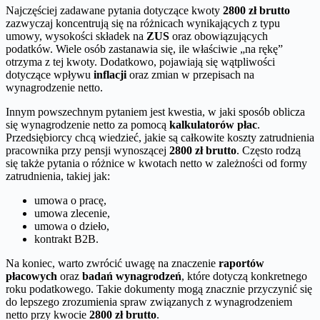
Najczęściej zadawane pytania dotyczące kwoty
2800 zł brutto
zazwyczaj koncentrują się na różnicach wynikających z typu
umowy, wysokości składek na
ZUS
oraz obowiązujących
podatków. Wiele osób zastanawia się, ile właściwie „na rękę”
otrzyma z tej kwoty. Dodatkowo, pojawiają się wątpliwości
dotyczące wpływu
inflacji
oraz zmian w przepisach na
wynagrodzenie netto.
Innym powszechnym pytaniem jest kwestia, w jaki sposób oblicza
się wynagrodzenie netto za pomocą
kalkulatorów płac
.
Przedsiębiorcy chcą wiedzieć, jakie są całkowite koszty zatrudnienia
pracownika przy pensji wynoszącej
2800 zł brutto
. Często rodzą
się także pytania o różnice w kwotach netto w zależności od formy
zatrudnienia, takiej jak:
umowa o pracę,
umowa zlecenie,
umowa o dzieło,
kontrakt B2B.
Na koniec, warto zwrócić uwagę na znaczenie
raportów
płacowych
oraz
badań wynagrodzeń
, które dotyczą konkretnego
roku podatkowego. Takie dokumenty mogą znacznie przyczynić się
do lepszego zrozumienia spraw związanych z wynagrodzeniem
netto przy kwocie
2800 zł brutto
.