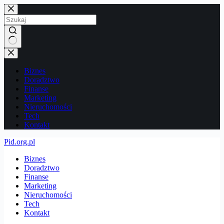
Przejdź
do
treści
Brak
wyników
Biznes
Doradztwo
Finanse
Marketing
Nieruchomości
Tech
Kontakt
Pid.org.pl
Biznes
Doradztwo
Finanse
Marketing
Nieruchomości
Tech
Kontakt