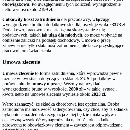
obowiązkowa.
Po uwzględnieniu tych odliczeń, wynagrodzenie
netto wynosi około
2199 zł
.
Całkowity koszt zatrudnienia
dla pracodawcy, włączając
wynagrodzenie brutto i dodatkowe składki, oscyluje wokół
3373 zł
.
Dodatkowo, pracownik ma szansę na skorzystanie z ulg
podatkowych, takich jak
ulga dla młodych
, co może wpłynąć na
obniżenie zaliczki na podatek dochodowy. Umowa o pracę
zapewnia nie tylko stabilność zatrudnienia, ale także przysługujące
pracownikom świadczenia.
Umowa zlecenie
Umowa zlecenie
to forma zatrudnienia, która wprowadza pewne
różnice w kwestiach dotyczących składek
ZUS
i podatków w
porównaniu do
umowy o pracę
. Weźmy na przykład
wynagrodzenie brutto w wysokości
2800 zł
– w takiej sytuacji
kwota netto na umowie zlecenia wyniesie około
2023 zł
.
Warto zaznaczyć, że składka chorobowa jest opcjonalna. Osoba
zatrudniona ma możliwość zadecydowania, czy chce, aby ta składka
była potrącana. Jednak rezygnacja z niej będzie miała wpływ na
ostateczną wysokość wynagrodzenia netto. Z kolei składka
zdrowotna to obowiązkowy element – zawsze jest odprowadzana