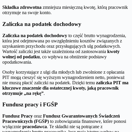
Składka zdrowotna
zmniejsza miesięczną kwotę, którą pracownik
otrzymuje na swoje konto.
Zaliczka na podatek dochodowy
Zaliczka na podatek dochodowy
to część brutto wynagrodzenia,
która jest odejmowana po uwzględnieniu kosztów związanych z
uzyskaniem przychodu oraz przysługujących ulg podatkowych.
Wartość zaliczki jest także uzależniona od zastosowania
kwoty
wolnej od podatku
, co wpływa na obniżenie podstawy
opodatkowania.
Osoby korzystające z ulgi dla młodych lub zwolnione z opłacania
PIT mogą cieszyć się wyższym wynagrodzeniem netto, ponieważ
nie muszą płacić zaliczki na podatek. Dzięki temu
zaliczka PIT ma
kluczowe znaczenie dla ostatecznej kwoty, jaką pracownik
otrzymuje „na rękę”
.
Fundusz pracy i FGŚP
Fundusz Pracy
oraz
Fundusz Gwarantowanych Świadczeń
Pracowniczych (FGŚP)
to zobowiązania finansowe, które ponosi
wyłącznie
pracodawca
. Te składki nie są potrącane z
wynagrodzenia brutto pracownika, lecz mają istotny wpływ na