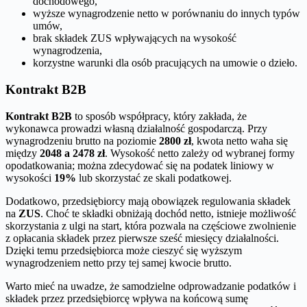
dochodowego,
wyższe wynagrodzenie netto w porównaniu do innych typów
umów,
brak składek ZUS wpływających na wysokość
wynagrodzenia,
korzystne warunki dla osób pracujących na umowie o dzieło.
Kontrakt B2B
Kontrakt B2B
to sposób współpracy, który zakłada, że
wykonawca prowadzi własną działalność gospodarczą. Przy
wynagrodzeniu brutto na poziomie
2800 zł
, kwota netto waha się
między
2048 a 2478 zł
. Wysokość netto zależy od wybranej formy
opodatkowania; można zdecydować się na podatek liniowy w
wysokości
19%
lub skorzystać ze skali podatkowej.
Dodatkowo, przedsiębiorcy mają obowiązek regulowania składek
na
ZUS
. Choć te składki obniżają dochód netto, istnieje możliwość
skorzystania z ulgi na start, która pozwala na częściowe zwolnienie
z opłacania składek przez pierwsze sześć miesięcy działalności.
Dzięki temu przedsiębiorca może cieszyć się wyższym
wynagrodzeniem netto przy tej samej kwocie brutto.
Warto mieć na uwadze, że samodzielne odprowadzanie podatków i
składek przez przedsiębiorcę wpływa na końcową sumę