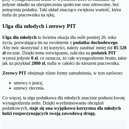
jedynie składki na ubezpieczenia społeczne oraz zdrowotne, bez
potrącenia podatku. Taki układ znacząco zwiększa wartość, która
trafia do pracownika na rękę.
Ulga dla młodych i zerowy PIT
Ulga dla młodych
to świetna okazja dla osób poniżej 26. roku
życia, pozwalająca im na zwolnienie z
podatku dochodowego
.
Aby móc skorzystać z tej korzyści, należy zarabiać mniej niż
85 528
zł
rocznie. Dzięki temu rozwiązaniu, zaliczka na
podatek PIT
wynosi jedynie
0 zł
, co oznacza, że całe wynagrodzenie brutto, takie
jak na przykład
2800 zł
, trafia w całości do kieszeni pracownika.
Zerowy PIT
obejmuje różne formy zatrudnienia, w tym zarówno:
umowy o pracę,
umowy zlecenia.
Co więcej, ta ulga podatkowa dla młodych znacznie podnosi kwotę
wynagrodzenia netto. Dzięki wyeliminowaniu obciążeń
podatkowych,
staje się ona wyjątkowo korzystna dla młodych
ludzi rozpoczynających swoją zawodową drogę.