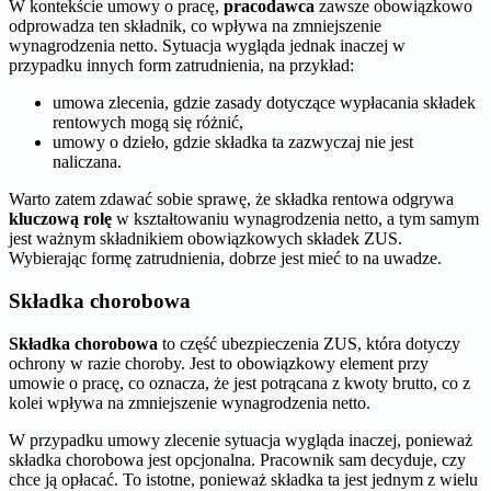
W kontekście umowy o pracę,
pracodawca
zawsze obowiązkowo
odprowadza ten składnik, co wpływa na zmniejszenie
wynagrodzenia netto. Sytuacja wygląda jednak inaczej w
przypadku innych form zatrudnienia, na przykład:
umowa zlecenia, gdzie zasady dotyczące wypłacania składek
rentowych mogą się różnić,
umowy o dzieło, gdzie składka ta zazwyczaj nie jest
naliczana.
Warto zatem zdawać sobie sprawę, że składka rentowa odgrywa
kluczową rolę
w kształtowaniu wynagrodzenia netto, a tym samym
jest ważnym składnikiem obowiązkowych składek ZUS.
Wybierając formę zatrudnienia, dobrze jest mieć to na uwadze.
Składka chorobowa
Składka chorobowa
to część ubezpieczenia ZUS, która dotyczy
ochrony w razie choroby. Jest to obowiązkowy element przy
umowie o pracę, co oznacza, że jest potrącana z kwoty brutto, co z
kolei wpływa na zmniejszenie wynagrodzenia netto.
W przypadku umowy zlecenie sytuacja wygląda inaczej, ponieważ
składka chorobowa jest opcjonalna. Pracownik sam decyduje, czy
chce ją opłacać. To istotne, ponieważ składka ta jest jednym z wielu