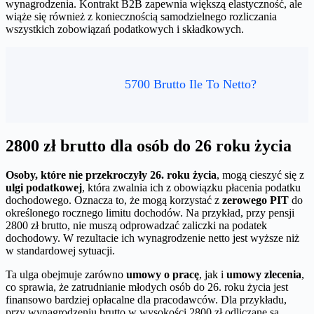
wynagrodzenia. Kontrakt B2B zapewnia większą elastyczność, ale
wiąże się również z koniecznością samodzielnego rozliczania
wszystkich zobowiązań podatkowych i składkowych.
5700 Brutto Ile To Netto?
2800 zł brutto dla osób do 26 roku życia
Osoby, które nie przekroczyły 26. roku życia
, mogą cieszyć się z
ulgi podatkowej
, która zwalnia ich z obowiązku płacenia podatku
dochodowego. Oznacza to, że mogą korzystać z
zerowego PIT
do
określonego rocznego limitu dochodów. Na przykład, przy pensji
2800 zł brutto, nie muszą odprowadzać zaliczki na podatek
dochodowy. W rezultacie ich wynagrodzenie netto jest wyższe niż
w standardowej sytuacji.
Ta ulga obejmuje zarówno
umowy o pracę
, jak i
umowy zlecenia
,
co sprawia, że zatrudnianie młodych osób do 26. roku życia jest
finansowo bardziej opłacalne dla pracodawców. Dla przykładu,
przy wynagrodzeniu brutto w wysokości 2800 zł odliczane są