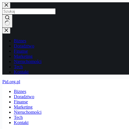
Przejdź
do
treści
Brak
wyników
Biznes
Doradztwo
Finanse
Marketing
Nieruchomości
Tech
Kontakt
Pid.org.pl
Biznes
Doradztwo
Finanse
Marketing
Nieruchomości
Tech
Kontakt