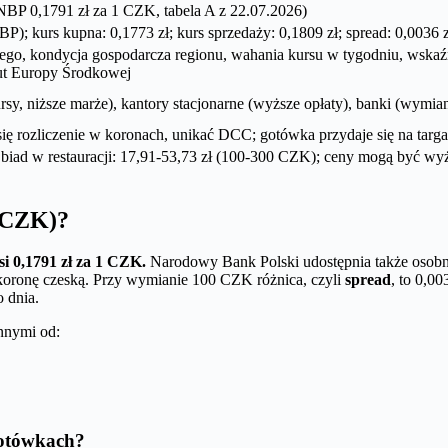
NBP 0,1791 zł za 1 CZK, tabela A z 22.07.2026)
BP); kurs kupna: 0,1773 zł; kurs sprzedaży: 0,1809 zł; spread: 0,0036 z
ego, kondycja gospodarcza regionu, wahania kursu w tygodniu, wskaź
ut Europy Środkowej
ursy, niższe marże), kantory stacjonarne (wyższe opłaty), banki (wym
a się rozliczenie w koronach, unikać DCC; gotówka przydaje się na targ
biad w restauracji: 17,91-53,73 zł (100-300 CZK); ceny mogą być wyż
 (CZK)?
i 0,1791 zł za 1 CZK.
Narodowy Bank Polski udostępnia także osobne
koronę czeską. Przy wymianie 100 CZK różnica, czyli
spread
, to 0,00
o dnia.
nnymi od:
złotówkach?