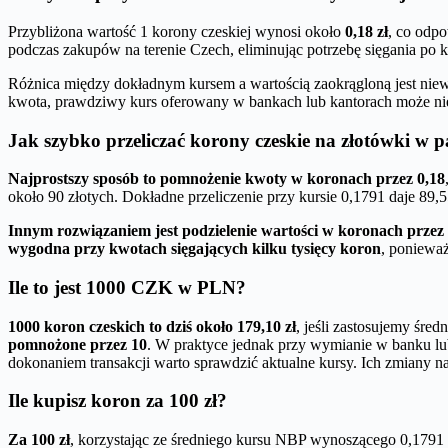
Przybliżona wartość 1 korony czeskiej wynosi około
0,18 zł
, co odp
podczas zakupów na terenie Czech, eliminując potrzebę sięgania po ka
Różnica między dokładnym kursem a wartością zaokrągloną jest niewi
kwota, prawdziwy kurs oferowany w bankach lub kantorach może nie
Jak szybko przeliczać korony czeskie na złotówki w p
Najprostszy sposób to pomnożenie kwoty w koronach przez 0,18
około 90 złotych. Dokładne przeliczenie przy kursie 0,1791 daje 89,5
Innym rozwiązaniem jest podzielenie wartości w koronach przez 
wygodna przy kwotach sięgających kilku tysięcy koron
, ponieważ
Ile to jest 1000 CZK w PLN?
1000 koron czeskich to dziś około 179,10 zł
, jeśli zastosujemy śr
pomnożone przez 10
. W praktyce jednak przy wymianie w banku lu
dokonaniem transakcji warto sprawdzić aktualne kursy. Ich zmiany na
Ile kupisz koron za 100 zł?
Za 100 zł
, korzystając ze średniego kursu NBP wynoszącego 0,1791 