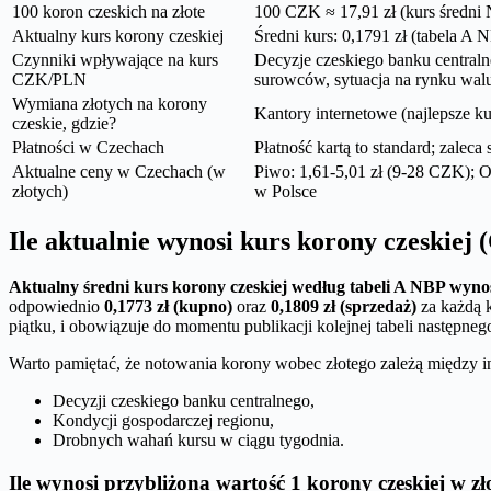
100 koron czeskich na złote
100 CZK ≈ 17,91 zł (kurs średni 
Aktualny kurs korony czeskiej
Średni kurs: 0,1791 zł (tabela A N
Czynniki wpływające na kurs
Decyzje czeskiego banku centraln
CZK/PLN
surowców, sytuacja na rynku wal
Wymiana złotych na korony
Kantory internetowe (najlepsze k
czeskie, gdzie?
Płatności w Czechach
Płatność kartą to standard; zalec
Aktualne ceny w Czechach (w
Piwo: 1,61-5,01 zł (9-28 CZK); O
złotych)
w Polsce
Ile aktualnie wynosi kurs korony czeskiej
Aktualny średni kurs korony czeskiej według tabeli A NBP wynos
odpowiednio
0,1773 zł (kupno)
oraz
0,1809 zł (sprzedaż)
za każdą 
piątku, i obowiązuje do momentu publikacji kolejnej tabeli następneg
Warto pamiętać, że notowania korony wobec złotego zależą między i
Decyzji czeskiego banku centralnego,
Kondycji gospodarczej regionu,
Drobnych wahań kursu w ciągu tygodnia.
Ile wynosi przybliżona wartość 1 korony czeskiej w 