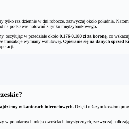
any tylko raz dziennie w dni robocze, zazwyczaj około południa. Natomi
kund na podstawie notowań z rynku międzybankowego.
, oscylując w przedziale około
0,176-0,180 zł za koronę
, co wskazu
sze transakcje wymiany walutowej.
Opieranie się na danych sprzed k
peracji.
czeskie?
znajdziemy w kantorach internetowych.
Dzięki niższym kosztom prowad
 czy w popularnych miejscowościach turystycznych, zazwyczaj naliczają