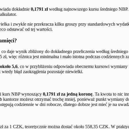
owiada dokładnie
0,1791 zł
według najnowszego kursu średniego NBP. T
lkulator.
elka i zwykle nie przekracza kilku groszy przy standardowych wydatka
co odstawać od tej wartości.
amięci?
, co daje wynik zbliżony do dokładnego przeliczenia według średnieg
5 zł, więc różnica jest minimalna i mało istotna podczas codziennych 
około 5,6
, co w przybliżeniu odpowiada obecnemu kursowi wymiany 
 wtedy błąd zaokrąglenia pozostaje niewielki.
edni kurs NBP wynoszący
0,1791 zł za jedną koronę
. Ta kwota to nic i
b kantorze możesz otrzymać trochę mniej, ponieważ punkt wymiany do
stępują codziennie w dni robocze, dlatego dobrze jest mieć je na uwad
zł za 1 CZK, teoretycznie można dostać około 558,35 CZK. W praktyc