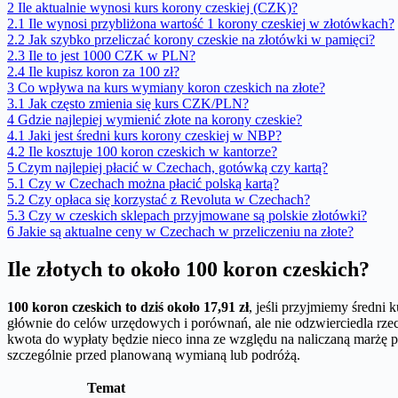
2
Ile aktualnie wynosi kurs korony czeskiej (CZK)?
2.1
Ile wynosi przybliżona wartość 1 korony czeskiej w złotówkach?
2.2
Jak szybko przeliczać korony czeskie na złotówki w pamięci?
2.3
Ile to jest 1000 CZK w PLN?
2.4
Ile kupisz koron za 100 zł?
3
Co wpływa na kurs wymiany koron czeskich na złote?
3.1
Jak często zmienia się kurs CZK/PLN?
4
Gdzie najlepiej wymienić złote na korony czeskie?
4.1
Jaki jest średni kurs korony czeskiej w NBP?
4.2
Ile kosztuje 100 koron czeskich w kantorze?
5
Czym najlepiej płacić w Czechach, gotówką czy kartą?
5.1
Czy w Czechach można płacić polską kartą?
5.2
Czy opłaca się korzystać z Revoluta w Czechach?
5.3
Czy w czeskich sklepach przyjmowane są polskie złotówki?
6
Jakie są aktualne ceny w Czechach w przeliczeniu na złote?
Ile złotych to około 100 koron czeskich?
100 koron czeskich to dziś około 17,91 zł
, jeśli przyjmiemy średni
głównie do celów urzędowych i porównań, ale nie odzwierciedla rz
kwota do wypłaty będzie nieco inna ze względu na naliczaną marżę 
szczególnie przed planowaną wymianą lub podróżą.
Temat