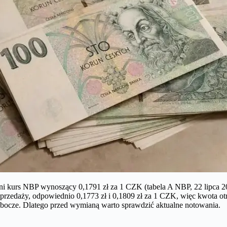
dni kurs NBP wynoszący 0,1791 zł za 1 CZK (tabela A NBP, 22 lipca 20
zedaży, odpowiednio 0,1773 zł i 0,1809 zł za 1 CZK, więc kwota otr
robocze. Dlatego przed wymianą warto sprawdzić aktualne notowania.