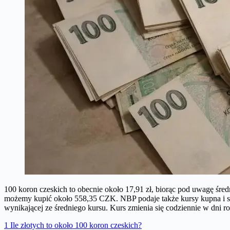
100 koron czeskich to obecnie około 17,91 zł, biorąc pod uwagę śre
możemy kupić około 558,35 CZK. NBP podaje także kursy kupna i spr
wynikającej ze średniego kursu. Kurs zmienia się codziennie w dni 
1
Ile złotych to około 100 koron czeskich?