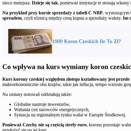
nieco mniejsza.
Dzieje się tak
, ponieważ instytucje te stosują własny
Na przykład przy kursie sprzedaży z tabeli C NBP
, wynoszącym 0
spreadem
, czyli różnicą między ceną kupna a sprzedaży waluty.
Im 
1000 Koron Czeskich Ile To Zł?
Co wpływa na kurs wymiany koron czeskic
Kurs korony czeskiej względem złotego kształtowany jest przede
makroekonomiczne obu krajów, takie jak inflacja, tempo wzrostu go
Na zmiany notowań oddziałują także:
Globalne nastroje inwestorów,
Wahania cen surowców energetycznych,
Sytuacja na regionalnym rynku walut w Europie Środkowej.
Ponieważ Czechy nie są częścią strefy euro
, korona pozostaje walu
przełożyć się na jej kurs.